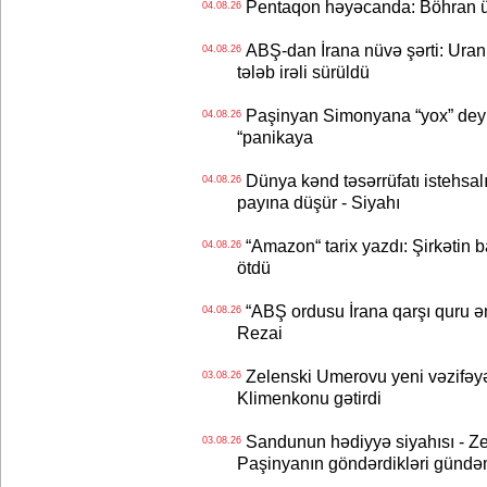
Pentaqon həyəcanda: Böhran ü
04.08.26
ABŞ-dan İrana nüvə şərti: Uran eh
04.08.26
tələb irəli sürüldü
Paşinyan Simonyana “yox” deyib
04.08.26
“panikaya
Dünya kənd təsərrüfatı istehsalı
04.08.26
payına düşür - Siyahı
“Amazon“ tarix yazdı: Şirkətin ba
04.08.26
ötdü
“ABŞ ordusu İrana qarşı quru əmə
04.08.26
Rezai
Zelenski Umerovu yeni vəzifəyə t
03.08.26
Klimenkonu gətirdi
Sandunun hədiyyə siyahısı - Ze
03.08.26
Paşinyanın göndərdikləri gündə