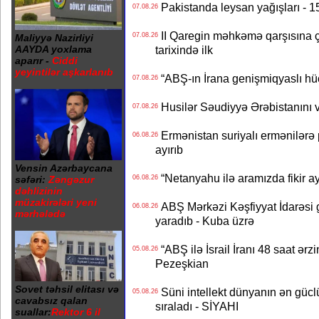
Pakistanda leysan yağışları - 1
07.08.26
II Qaregin məhkəmə qarşısına çı
07.08.26
Maliyyə Nazirliyi
AAYDA yoxlama
tarixində ilk
aparır -
Ciddi
yeyintilər aşkarlanıb
“ABŞ-ın İrana genişmiqyaslı hüc
07.08.26
Husilər Səudiyyə Ərəbistanını vu
07.08.26
Ermənistan suriyalı ermənilərə p
06.08.26
ayırıb
Vensin Azərbaycana
“Netanyahu ilə aramızda fikir ayr
səfəri:
Zəngəzur
06.08.26
dəhlizinin
müzakirələri yeni
ABŞ Mərkəzi Kəşfiyyat İdarəsi g
06.08.26
mərhələdə
yaradıb - Kuba üzrə
“ABŞ ilə İsrail İranı 48 saat ərzi
05.08.26
Pezeşkian
Sovet təhsil elitası və
Süni intellekt dünyanın ən güclü
05.08.26
cavabsız qalan
sıraladı - SİYAHI
suallar:
Rektor 6 il