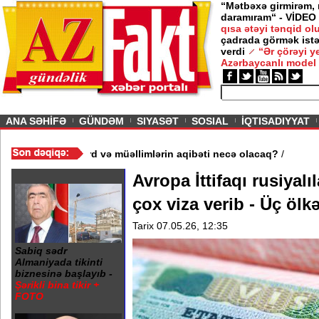
“Mətbəxə girmirəm,
daramıram“ - VİDEO
qısa ətəyi tənqid o
çadrada görmək istə
verdi
“Ər çörəyi 
Azərbaycanlı model
ious
ANA SƏHİFƏ
GÜNDƏM
SIYASƏT
SOSIAL
İQTISADIYYAT
 məktəb bağlandı - Şagird və müəllimlərin aqibəti necə olacaq?
/
Avropa İttifaqı rusiyal
çox viza verib - Üç ölkə 
Tarix 07.05.26, 12:35
Sabiq sədr
Almaniyada tikinti
biznesinə başlayıb -
Şərikli bina tikir +
FOTO