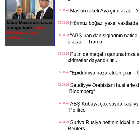
Maskın raketi Aya çırpılacaq - 
05.08.26
Eldar Əzizovun narazı
Hörmüz boğazı yaxın vaxtlarda 
05.08.26
olduğu kadr:
Xalid
Ələkbərov yola
“ABŞ-İran danışıqlarının nəticə
05.08.26
salınır...
olacaq” - Tramp
Putin qalmaqallı qanuna imza at
05.08.26
xidmətlər dayandırılır...
“Epidemiya nəzarətdən çıxır” -
05.08.26
Səudiyyə Ərəbistanı husilərlə da
05.08.26
“Bloomberg“
ABŞ Kubaya çox sayda kəşfiyyatç
04.08.26
“Politico“
Suriya Rusiya neftinin idxalını 
04.08.26
Reuters