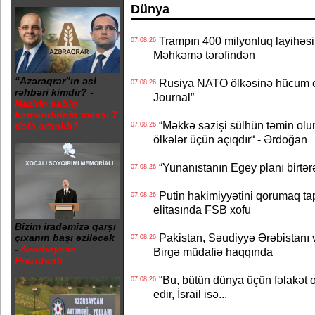
Dünya
Trampın 400 milyonluq layihəsinin
07.08.26
Məhkəmə tərəfindən
“Azəraqrar”ın əsl
Rusiya NATO ölkəsinə hücum edə
07.08.26
rəhbəri kimdir? -
Journal”
Nazirin sabiq
komandirinin maaşı 7
“Məkkə sazişi sülhün təmin olu
dəfə artırılıb?
07.08.26
ölkələr üçün açıqdır“ - Ərdoğan
“Yunanıstanın Egey planı birtərə
07.08.26
Putin hakimiyyətini qorumaq tapş
07.08.26
elitasında FSB xofu
Bizim iradəmizə qarşı
Pakistan, Səudiyyə Ərəbistanı v
çıxanın başı əziləcək
07.08.26
-
Azərbaycan
Birgə müdafiə haqqında
Prezidenti
“Bu, bütün dünya üçün fəlakət o
07.08.26
edir, İsrail isə...