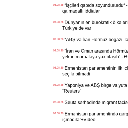
“İşçiləri qapıda soyundururdu“ - 
03.08.26
qalmaqallı iddialar
Dünyanın ən bürokratik ölkələri
03.08.26
Türkiyə də var
“ABŞ və İran Hörmüz boğazı ilə b
03.08.26
“İran və Oman arasında Hörmüz b
02.08.26
yekun mərhələyə yaxınlaşıb“ - Ə
Ermənistan parlamentinin ilk icl
02.08.26
seçilə bilmədi
Yaponiya və ABŞ birgə valyuta 
02.08.26
“Reuters”
Seuta sərhədində miqrant faciəsi
02.08.26
Ermənistan parlamentində gərgi
02.08.26
içmədilər+Video