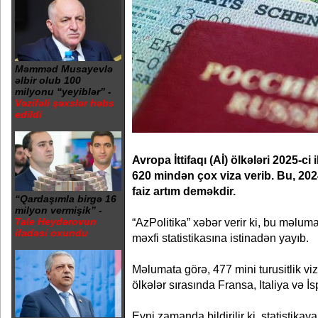
Məmməd Musayevlə
əlbir olub 100
milyonu “yeyiblər” -
Vəzifəli şəxslər həbs
edildi
Avropa İttifaqı (Aİ) ölkələri 2025-c
620 mindən çox viza verib. Bu, 202
faiz artım deməkdir.
“Qardaşımla birgə 16
milyon vermişik” -
“AzPolitika” xəbər verir ki, bu məlumat
Tale Heydərovun
ifadəsi oxundu
məxfi statistikasına istinadən yayıb.
Məlumata görə, 477 mini turusitlik vi
ölkələr sırasında Fransa, Italiya və İs
Eyni zamanda bildirilir ki, statistik