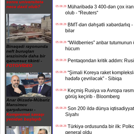
sonra universitetə
Müharibədə 3 400-dən çox iranl
necə daxil olub?
05.08.26
olub - “Reuters“
BMT-dən dəhşətli xəbərdarlıq - 
05.08.26
bilər
“Wildberries” anbar tutumunun üçd
05.08.26
Binəqədi rayonunda
hücum
neft buruqları
ərazisində daha bir
Pentaqondan kritik addım: Rusiy
qanunsuz tikinti -
05.08.26
FOTO/VİDEO
“Şimali Koreya raket kompleksl
05.08.26
hədəfə çevriləcək” - Sibiqa
Keçmiş Rusiya və Avropa rəsmilə
05.08.26
görüş keçirib - Bloomberg
Anar Əlizadə-Mübariz
Mənsimov
Son 200 ildə dünya iqtisadiyyatın
05.08.26
qarşıdurması -
Siyahı
Kompromat savaşı
yenidən başlayıb
Türkiyə ordusunda bir ilk: Polk
05.08.26
general oldu