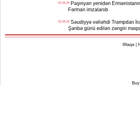
Paşinyan yenidən Ermənistanın B
02.08.26
Fərman imzalanıb
Səudiyyə vəliəhdi Trampdan İran
02.08.26
Şənbə günü edilən zəngin məqs
Əlaqə
|
Buy 