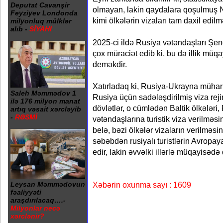
Deputat Cavanşir
olmayan, lakin qaydalara qoşulmuş N
Feyziyev Londonda
kimi ölkələrin vizaları tam daxil edilm
milyonluq mülklər
alıb -
SİYAHI
2025-ci ildə Rusiya vətəndaşları Şe
çox müraciət edib ki, bu da illik müqa
deməkdir.
Xatırladaq ki, Rusiya-Ukrayna mühari
Saleh Məmmədov 1
Rusiya üçün sadələşdirilmiş viza rejim
ilə 176 milyon manat
dövlətlər, o cümlədən Baltik ölkələri
artıq vəsait xərcləyib
-
RƏSMİ
vətəndaşlarına turistik viza verilməs
belə, bəzi ölkələr vizaların verilməsi
səbəbdən rusiyalı turistlərin Avropay
edir, lakin əvvəlki illərlə müqayisə
Xəbərin oxunma sayı : 1609
Leysan Məmmədovun
fəaliyyəti
araşdırılacaq….-
Milyonlar necə
xərclənir?