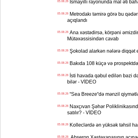
İsmayıllı rayonunda mal əti ba
05.08.26
Metrodakı təmirə görə bu qədər 
05.08.26
açıqlandı
Ana xəstədirsə, körpəni əmizdir
05.08.26
Mütəxəssisindən cavab
Şokolad alarkən nələrə diqqət 
05.08.26
Bakıda 108 küçə və prospektdə 
05.08.26
İsti havada qəbul edilən bəzi d
05.08.26
bilər - VİDEO
“Sea Breeze“də mənzil qiymətlər
05.08.26
Naxçıvan Şəhər Poliklinikasında
05.08.26
satılır? - VİDEO
Kolleclərdə ən yüksək təhsil haq
05.08.26
Abşeron Xəstəxanasının acınaca
05.08.26