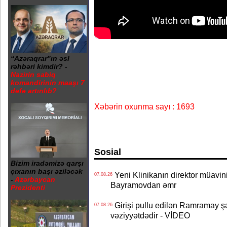
“Azəraqrar”ın əsl
rəhbəri kimdir? -
Nazirin sabiq
komandirinin maaşı 7
dəfə artırılıb?
Xəbərin oxunma sayı : 1693
Sosial
Bizim iradəmizə qarşı
çıxanın başı əziləcək
Yeni Klinikanın direktor müavini 
07.08.26
-
Azərbaycan
Bayramovdan əmr
Prezidenti
Girişi pullu edilən Ramramay şə
07.08.26
vəziyyətdədir - VİDEO