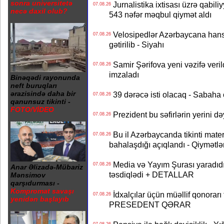
sonra universitetə
Jurnalistika ixtisası üzrə qabiliy
07.08.26
necə daxil olub?
543 nəfər məqbul qiymət aldı
Velosipedlər Azərbaycana hans
07.08.26
gətirilib - Siyahı
Samir Şərifova yeni vəzifə veri
07.08.26
imzaladı
Binəqədi rayonunda
neft buruqları
ərazisində daha bir
39 dərəcə isti olacaq - Sabaha
07.08.26
qanunsuz tikinti -
FOTO/VİDEO
Prezident bu səfirlərin yerini d
07.08.26
Bu il Azərbaycanda tikinti mater
07.08.26
bahalaşdığı açıqlandı - Qiymətlə
Media və Yayım Şurası yaradıdı 
07.08.26
Anar Əlizadə-Mübariz
təsdiqlədi + DETALLAR
Mənsimov
qarşıdurması -
Kompromat savaşı
İdxalçılar üçün müəllif qonorarı
07.08.26
yenidən başlayıb
PRESEDENT QƏRAR