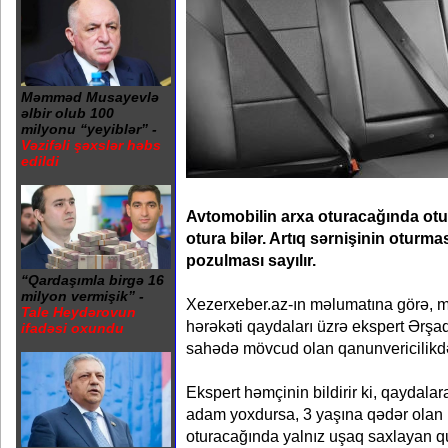
Məmməd Musayevlə
əlbir olub 100
milyonu “yeyiblər” -
Vəzifəli şəxslər həbs
edildi
Avtomobilin arxa oturacağında otu
otura bilər. Artıq sərnişinin oturm
pozulması sayılır.
“Qardaşımla birgə 16
milyon vermişik” -
Xezerxeber.az-ın məlumatına görə, m
Tale Heydərovun
hərəkəti qaydaları üzrə ekspert Ərşa
ifadəsi oxundu
sahədə mövcud olan qanunvericilikdə
Ekspert həmçinin bildirir ki, qaydala
adam yoxdursa, 3 yaşına qədər olan 
oturacağında yalnız uşaq saxlayan qu