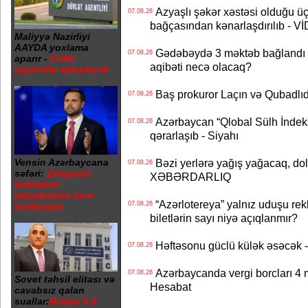
Azyaşlı şəkər xəstəsi olduğu ü
07.08.26
bağçasından kənarlaşdırılıb - V
Maliyyə Nazirliyi
AAYDA yoxlama
Gədəbəydə 3 məktəb bağlandı - 
07.08.26
aparır -
Ciddi
aqibəti necə olacaq?
yeyintilər aşkarlanıb
Baş prokuror Laçın və Qubadl
07.08.26
Azərbaycan “Qlobal Sülh İndek
07.08.26
qərarlaşıb - Siyahı
Vensin Azərbaycana
Bəzi yerlərə yağış yağacaq, do
07.08.26
səfəri:
Zəngəzur
XƏBƏRDARLIQ
dəhlizinin
müzakirələri yeni
“Azərlotereya” yalnız uduşu rek
07.08.26
mərhələdə
biletlərin sayı niyə açıqlanmır?
Həftəsonu güclü külək əsəcə
07.08.26
Azərbaycanda vergi borcları 4 m
07.08.26
Sovet təhsil elitası və
Hesabat
cavabsız qalan
suallar:
Rektor 6 il