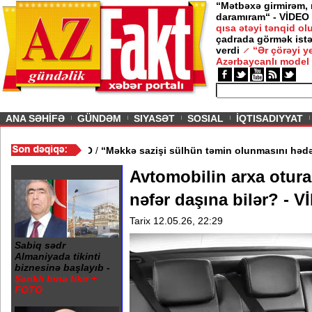
“Mətbəxə girmirəm,
daramıram“ - VİDEO
qısa ətəyi tənqid o
çadrada görmək istə
verdi
“Ər çörəyi 
Azərbaycanlı model
ious
ANA SƏHİFƏ
GÜNDƏM
SIYASƏT
SOSIAL
İQTISADIYYAT
n kənarlaşdırılıb - VİDEO
/
“Məkkə sazişi sülhün təmin olunmasın
Avtomobilin arxa otur
nəfər daşına bilər? - 
Tarix 12.05.26, 22:29
Sabiq sədr
Almaniyada tikinti
biznesinə başlayıb -
Şərikli bina tikir +
FOTO