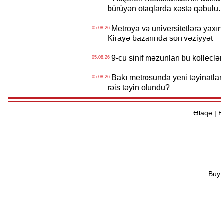
bürüyən otaqlarda xəstə qəbulu..
Metroya və universitetlərə yaxın
05.08.26
Kirayə bazarında son vəziyyət
9-cu sinif məzunları bu kolleclə
05.08.26
Bakı metrosunda yeni təyinatlar
05.08.26
rəis təyin olundu?
Əlaqə
|
Buy 