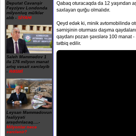
Qabaq oturacaqda da 12 yaşından aş
Deputat Cavanşir
Feyziyev Londonda
saxlayan qurğu olmalıdır.
milyonluq mülklər
alıb -
SİYAHI
Qeyd edək ki, minik avtomobilində ot
sərnişinin oturması daşıma qaydaları
qaydanı pozan şəxslərə 100 manat - 
tətbiq edilir.
Saleh Məmmədov 1
ilə 176 milyon manat
artıq vəsait xərcləyib
-
RƏSMİ
Leysan Məmmədovun
fəaliyyəti
araşdırılacaq….-
Milyonlar necə
xərclənir?