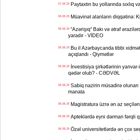
Paytaxtın bu yollarında sıxlıq v
07.08.26
Müavinət alanların diqqətinə: Ki
06.08.26
“Azərişıq“ Bakı və ətraf ərazilə
06.08.26
yaradır - VİDEO
Bu il Azərbaycanda tibbi xidmət
06.08.26
açıqlandı - Qiymətlər
İnvestisiya şirkətlərinin yanvar-
06.08.26
qədər olub? - CƏDVƏL
Sabiq nazirin müsadirə olunan ə
06.08.26
manata
Magistratura üzrə ən az seçilən 
06.08.26
Apteklərdə eyni dərman fərqli q
06.08.26
Özəl universitetlərdə ən çox seç
06.08.26