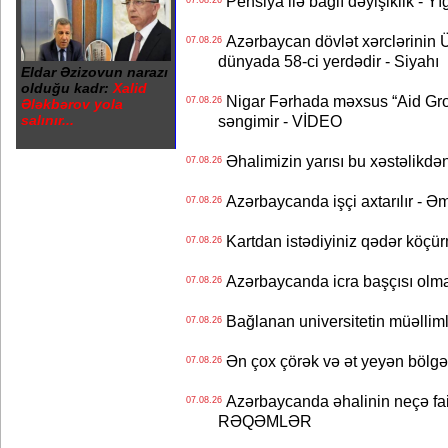
Pensiya ilə bağlı dəyişiklik - Yı
07.08.26
Azərbaycan dövlət xərclərinin
07.08.26
dünyada 58-ci yerdədir - Siyahı
Eldar Əzizovun narazı
olduğu kadr:
Xalid
Nigar Fərhada məxsus “Aid Grou
07.08.26
Ələkbərov yola
salınır...
səngimir - VİDEO
Əhalimizin yarısı bu xəstəlikdən
07.08.26
Azərbaycanda işçi axtarılır - Ə
07.08.26
Kartdan istədiyiniz qədər köçür
07.08.26
Azərbaycanda icra başçısı olma
07.08.26
Bağlanan universitetin müəllimlər
07.08.26
Ən çox çörək və ət yeyən bölgə
07.08.26
Azərbaycanda əhalinin neçə faizi 
07.08.26
RƏQƏMLƏR