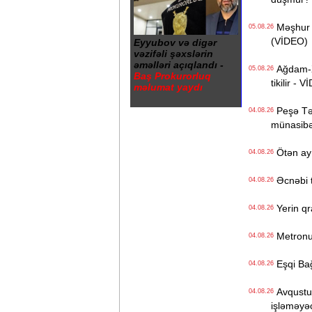
Məşhur s
05.08.26
(VİDEO)
Eyyubov və digər
vəzifəli şəxslərin
əməlləri açıqlandı -
Ağdam-Xa
05.08.26
Baş Prokurorluq
tikilir - 
məlumat yaydı
Peşə Təhs
04.08.26
münasibət
Ötən ay 
04.08.26
Əcnəbi tu
04.08.26
Yerin qr
04.08.26
Metronun
04.08.26
Eşqi Bağı
04.08.26
Avqustun
04.08.26
işləməyə