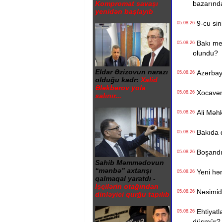
bazarınd
Kompromat savaşı
yenidən başlayıb
9-cu sini
05.08.26
Bakı metr
05.08.26
olundu?
Eldar Əzizovun narazı
Azərbayc
05.08.26
olduğu kadr:
Xalid
Ələkbərov yola
Xocavənd
05.08.26
salınır...
Ali Məhk
05.08.26
Bakıda q
05.08.26
Boşandıq
05.08.26
Sahib Məmmədovun
“mənbə” axtarışı
Yeni hərb
05.08.26
qalmaqal yaratdı -
İşçilərin otağından
Nəsimidə 
05.08.26
dinləyici qurğu tapılıb
Ehtiyatla
05.08.26
düşmür?