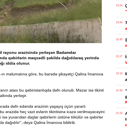
23:24
T
23:04
22:45
il rayonu ərazisində yerləşən Badamdar
İ
22:27
ında qəbirlərin məqsədli şəkildə dağıdılaraq yerində
dığı iddia olunur.
-ın məlumatına görə, bu barədə şikayətçi Qalina İmanova
22:10
a
nın atası bu qəbiristanlıqda dəfn olunub. Məzar isə tikinti
21:50
altında yerləşir.
g
urada dəfn edəndə ərazinin yaşayış üçün yararlı
bu ərazidə heç vaxt evlərin tikintisinə icazə verilməyəcəyini
21:32
i isə yuxarıdan daşlar qəbirlərin üstünə tökülür və qəbirlər
t
də dağıdılır",-deyə Qalina İmanova bildirib.