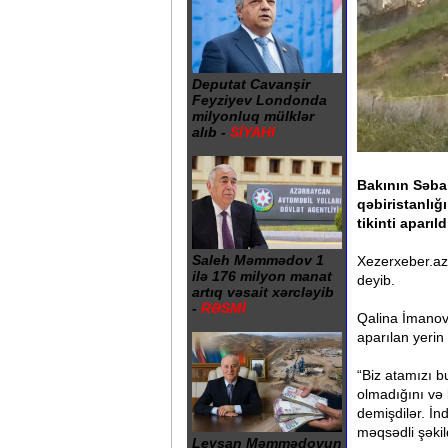
Deputat Cavanşir
Feyziyev Londonda
milyonluq mülklər
alıb -
SİYAHI
Bakının Səba
qəbiristanlığ
tikinti aparıl
Saleh Məmmədov 1
Xezerxeber.az
ilə 176 milyon manat
deyib.
artıq vəsait xərcləyib
-
RƏSMİ
Qalina İmanova
aparılan yerin 
“Biz atamızı b
olmadığını və 
demişdilər. İnd
məqsədli şəkil
Leysan Məmmədovun