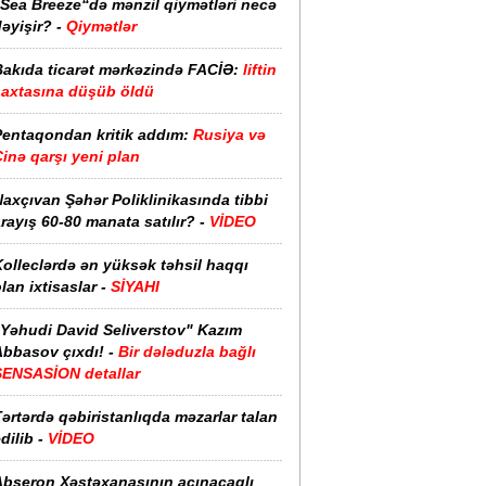
“Sea Breeze“də mənzil qiymətləri necə
əyişir? -
Qiymətlər
Bakıda ticarət mərkəzində FACİƏ:
liftin
şaxtasına düşüb öldü
Pentaqondan kritik addım:
Rusiya və
inə qarşı yeni plan
axçıvan Şəhər Poliklinikasında tibbi
rayış 60-80 manata satılır? -
VİDEO
olleclərdə ən yüksək təhsil haqqı
lan ixtisaslar -
SİYAHI
"Yəhudi David Seliverstov" Kazım
bbasov çıxdı! -
Bir dələduzla bağlı
SENSASİON detallar
ərtərdə qəbiristanlıqda məzarlar talan
dilib -
VİDEO
Abşeron Xəstəxanasının acınacaqlı