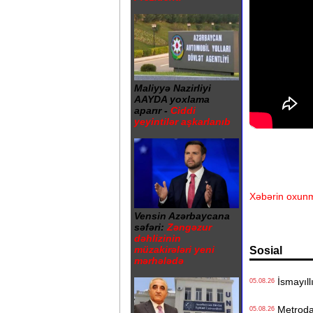
Maliyyə Nazirliyi
AAYDA yoxlama
aparır -
Ciddi
yeyintilər aşkarlanıb
Xəbərin oxunm
Vensin Azərbaycana
səfəri:
Zəngəzur
dəhlizinin
müzakirələri yeni
Sosial
mərhələdə
İsmayıll
05.08.26
Metrodak
05.08.26