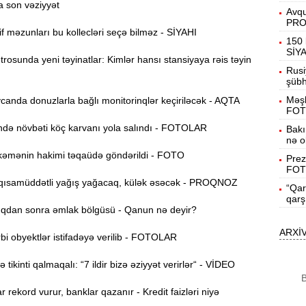
a son vəziyyət
Avqu
PR
f məzunları bu kollecləri seçə bilməz - SİYAHI
B
15:27
150 
SİY
osunda yeni təyinatlar: Kimlər hansı stansiyaya rəis təyin
Rusi
şübhə
S
15:12
Məşh
anda donuzlarla bağlı monitorinqlər keçiriləcək - AQTA
l
FOT
ə növbəti köç karvanı yola salındı - FOTOLAR
T
Bakı
14:58
nə o
əmənin hakimi təqaüdə göndərildi - FOTO
Prez
FOT
14:42
ısamüddətli yağış yağacaq, külək əsəcək - PROQNOZ
“Qar
qarş
dan sonra əmlak bölgüsü - Qanun nə deyir?
9
14:25
ARXİ
i obyektlər istifadəyə verilib - FOTOLAR
b
tikinti qalmaqalı: “7 ildir bizə əziyyət verirlər“ - VİDEO
B
14:10
B
K
r rekord vurur, banklar qazanır - Kredit faizləri niyə