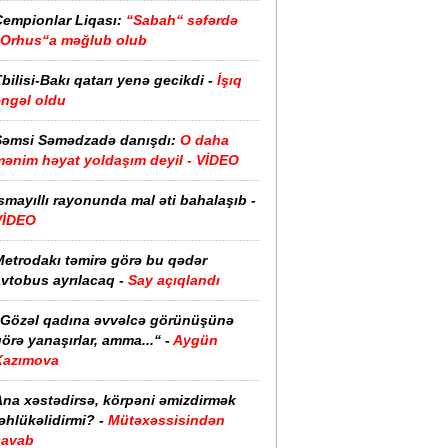
Çempionlar Liqası:
“Sabah“ səfərdə
“Orhus“a məğlub olub
bilisi-Bakı qatarı yenə gecikdi -
İşıq
əngəl oldu
Şəmsi Səmədzadə danışdı:
O daha
mənim həyat yoldaşım deyil - VİDEO
smayıllı rayonunda mal əti bahalaşıb -
VİDEO
Metrodakı təmirə görə bu qədər
vtobus ayrılacaq -
Say açıqlandı
“Gözəl qadına əvvəlcə görünüşünə
örə yanaşırlar, amma...“ -
Aygün
Kazımova
Ana xəstədirsə, körpəni əmizdirmək
əhlükəlidirmi? -
Mütəxəssisindən
cavab