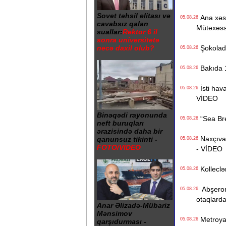
Sovet təhsil elitası və
Ana xəstə
05.08.26
cavabsız qalan
Mütəxəss
suallar:
Rektor 6 il
sonra universitetə
Şokolad 
necə daxil olub?
05.08.26
Bakıda 1
05.08.26
İsti hava
05.08.26
VİDEO
Binəqədi rayonunda
“Sea Bree
05.08.26
neft buruqları
ərazisində daha bir
Naxçıvan 
qanunsuz tikinti -
05.08.26
FOTO/VİDEO
- VİDEO
Kolleclər
05.08.26
Abşeron 
05.08.26
otaqlarda
Anar Əlizadə-Mübariz
Mənsimov
Metroya v
05.08.26
qarşıdurması -