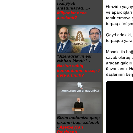
fəaliyyəti
Ərazidə yaşaya
araşdırılacaq….-
və apardıqları
Milyonlar necə
xərclənir?
təmir etməyə ç
torpaq sürüşm
Qeyd edək ki, 
torpaqda yaran
Məsələ ilə ba
“Azəraqrar”ın əsl
cavab olaraq bi
rəhbəri kimdir? -
aradan qaldırı
Nazirin sabiq
ünvanlanıb. Ha
komandirinin maaşı 7
daşlarının bərp
dəfə artırılıb?
Bizim iradəmizə qarşı
çıxanın başı əziləcək
-
Azərbaycan
Prezidenti