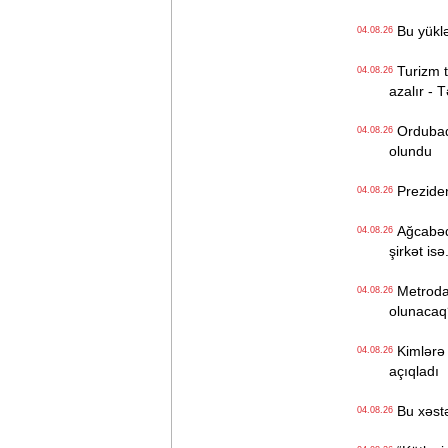
Bu yüklə
04.08.26
Turizm tə
04.08.26
azalır - 
Ordubadın
04.08.26
olundu
Preziden
04.08.26
Ağcabədi
04.08.26
şirkət isə.
Metroda Q
04.08.26
olunacaq
Kimlərə 
04.08.26
açıqladı
Bu xəstə
04.08.26