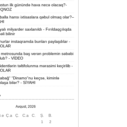
Bloomberg
stun ilk günündə hava necə olacaq?-
OQNOZ
akıdan “İsrail bazası“ iddialarına sərt
balla hansı ixtisaslara qəbul olmaq olar?–
cavab:
“Addım-addım gəzək, İsrailə aid
AHI
nəsə varmı?“
yalı milyarder saxlanıldı - Fırıldaqçılıqda
li bilinir
on 200 ildə dünya iqtisadiyyatının
urlar instaqramda bunları paylaşdılar -
iderləri kimlər olub? -
Siyahı
OLAR
ürkiyə ordusunda bir ilk:
Polkovnik
 metrosunda baş verən problemin səbəbi
lub? - VİDEO
Özlem Karapınar general oldu
identlərin təltifolunma mərasimi keçirilib -
OLAR
Mərkəzi Bank yoxlama apardı:
“Manato“ 50, rəhbəri 10 min manat
abağ“ “Dinamo“nu keçsə, kiminlə
cərimələndi
ılaşa bilər? - SİYAHI
-cu sinif məzunları bu kollecləri seçə
V
ilməz -
SİYAHI
Avqust, 2026
akı metrosunda yeni təyinatlar:
.e
Ç.a
Ç.
C.a
C.
Ş.
B.
imlər hansı stansiyaya rəis təyin
olundu?
1
2