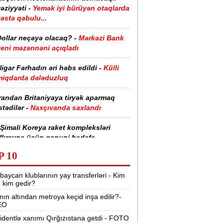
əziyyəti -
Yemək iyi bürüyən otaqlarda
əstə qəbulu...
Dollar neçəyə olacaq? -
Mərkəzi Bank
yeni məzənnəni açıqladı
igar Fərhadın əri həbs edildi -
Külli
miqdarda dələduzluq
randan Britaniyaya tiryək aparmaq
stədilər -
Naxçıvanda saxlandı
Şimali Koreya raket kompleksləri
Ukrayna üçün qanuni hədəfə
evriləcək” -
Sibiqa
P 10
etroya və universitetlərə yaxın ev
baycan klublarının yay transferləri - Kim
xtaranların diqqətinə:
Kirayə
r, kim gedir?
bazarında son vəziyyət
nın altından metroya keçid inşa edilir?-
EO
Keçmiş Rusiya və Avropa rəsmiləri
krayna ilə bağlı gizli görüş keçirib -
identlə xanımı Qırğızıstana getdi - FOTO