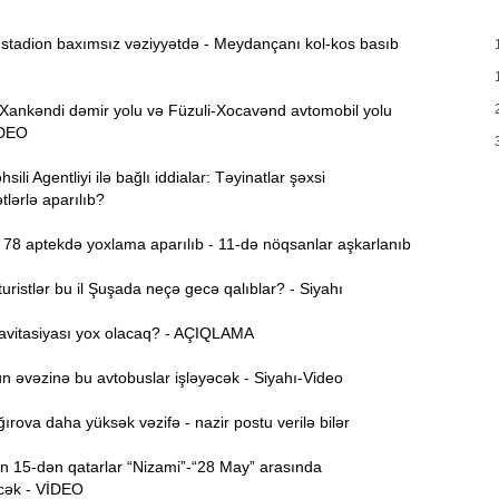
M
13:56
tadion baxımsız vəziyyətdə - Meydançanı kol-kos basıb
13:40
nkəndi dəmir yolu və Füzuli-Xocavənd avtomobil yolu
m
VİDEO
Q
13:23
ili Agentliyi ilə bağlı iddialar: Təyinatlar şəxsi
K
lərlə aparılıb?
13:08
78 aptekdə yoxlama aparılıb - 11-də nöqsanlar aşkarlanıb
s
ristlər bu il Şuşada neçə gecə qalıblar? - Siyahı
12:54
g
avitasiyası yox olacaq? - AÇIQLAMA
12:38
 əvəzinə bu avtobuslar işləyəcək - Siyahı-Video
k
rova daha yüksək vəzifə - nazir postu verilə bilər
12:21
y
 15-dən qatarlar “Nizami”-“28 May” arasında
cək - VİDEO
12:06