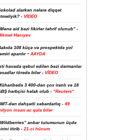
Şokolad alarkən nələrə diqqət
tməliyik? -
VİDEO
Mənə aid bəzi fikirlər təhrif olunub” -
Hikmət Hacıyev
Bakıda 108 küçə və prospektdə yol
əmiri aparılır −
AAYDA
sti havada qəbul edilən bəzi dərmanlar
əsadlar törədə bilər -
VİDEO
üharibədə 3 400-dən çox iranlı və 18
ABŞ hərbçisi həlak olub -
“Reuters“
BMT-dən dəhşətli xəbərdarlıq -
49
ilyon insan ac qala bilər
“Wildberries” anbar tutumunun üçdə
irini itirib -
21-ci hücum