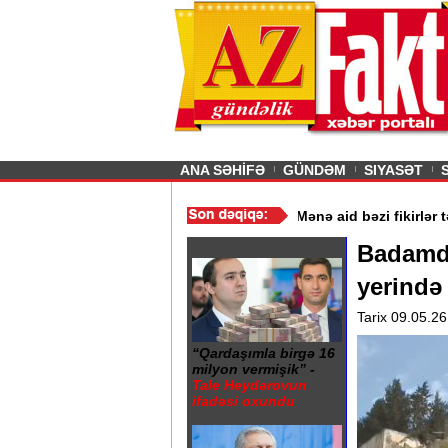
26
şın sürmürəm, saçımı
Previous
ANA SƏHİFƏ
GÜNDƏM
SIYASƏT
/
Şokolad alarkən nələrə diqqət etməliyik? - VİDEO
/
“Mənə aid bəzi
Badamda
yerində 
Tarix 09.05.26
“Qardaşımla birgə 16
milyon vermişik” -
Tale Heydərovun
ifadəsi oxundu