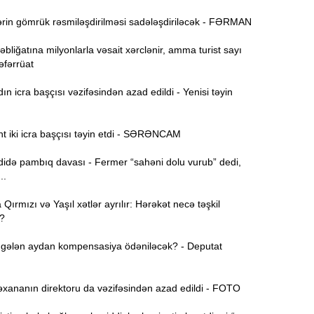
rin gömrük rəsmiləşdirilməsi sadələşdiriləcək - FƏRMAN
11:52
bliğatına milyonlarla vəsait xərclənir, amma turist sayı
Təfərrüat
Y
11:36
 icra başçısı vəzifəsindən azad edildi - Yenisi təyin
N
11:19
t iki icra başçısı təyin etdi - SƏRƏNCAM
ə
də pambıq davası - Fermer “sahəni dolu vurub” dedi,
S
11:04
..
D
ırmızı və Yaşıl xətlər ayrılır: Hərəkət necə təşkil
?
“
10:50
gələn aydan kompensasiya ödəniləcək? - Deputat
E
10:34
-
xananın direktoru da vəzifəsindən azad edildi - FOTO
“
10:17