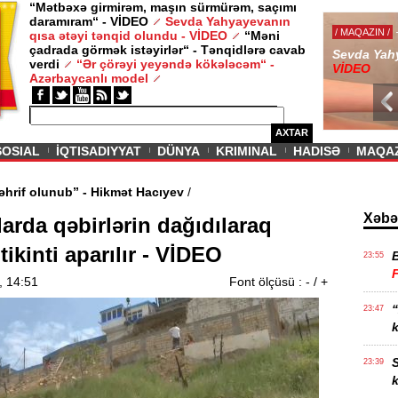
“Mətbəxə girmirəm, maşın sürmürəm, saçımı
daramıram“ - VİDEO
Sevda Yahyayevanın
/ MAQAZIN /
qısa ətəyi tənqid olundu - VİDEO
“Məni
çadrada görmək istəyirlər“ - Tənqidlərə cavab
Sevda Yahy
verdi
“Ər çörəyi yeyəndə kökələcəm“ -
VİDEO
Azərbaycanlı model
AXTAR
SOSIAL
İQTISADIYYAT
DÜNYA
KRIMINAL
HADISƏ
MAQA
 fikirlər təhrif olunub” - Hikmət Hacıyev
/
Xəbə
rda qəbirlərin dağıdılaraq
tikinti aparılır - VİDEO
23:55
, 14:51
Font ölçüsü :
-
/
+
“
23:47
k
S
23:39
k