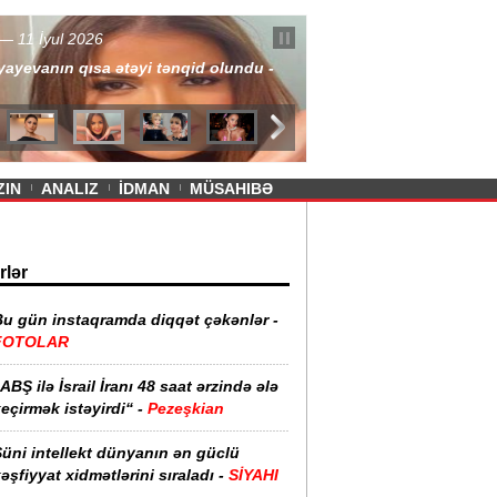
— 11 İyul 2026
ayevanın qısa ətəyi tənqid olundu -
ZIN
ANALIZ
İDMAN
MÜSAHIBƏ
rlər
Bu gün instaqramda diqqət çəkənlər -
FOTOLAR
ABŞ ilə İsrail İranı 48 saat ərzində ələ
eçirmək istəyirdi“ -
Pezeşkian
üni intellekt dünyanın ən güclü
əşfiyyat xidmətlərini sıraladı -
SİYAHI