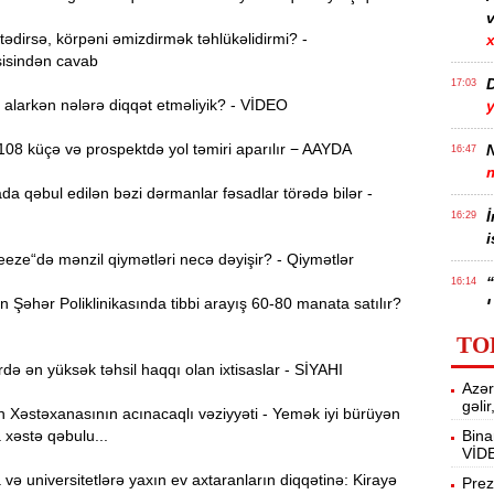
v
dirsə, körpəni əmizdirmək təhlükəlidirmi? -
x
isindən cavab
17:03
alarkən nələrə diqqət etməliyik? - VİDEO
08 küçə və prospektdə yol təmiri aparılır − AAYDA
N
16:47
da qəbul edilən bəzi dərmanlar fəsadlar törədə bilər -
İ
16:29
i
ze“də mənzil qiymətləri necə dəyişir? - Qiymətlər
“
16:14
Şəhər Poliklinikasında tibbi arayış 60-80 manata satılır?
ç
TO
də ən yüksək təhsil haqqı olan ixtisaslar - SİYAHI
M
16:00
Azər
a
gəli
Xəstəxanasının acınacaqlı vəziyyəti - Yemək iyi bürüyən
 xəstə qəbulu...
Bina
VİD
15:44
ə universitetlərə yaxın ev axtaranların diqqətinə: Kirayə
U
Prez