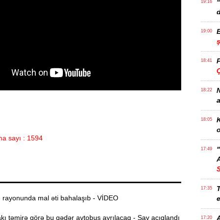
19:16
d
19:00
18:41
Ç
N
18:22
a
K
18:05
o
a sayı : 1594
17:49
A
T
17:35
ı rayonunda mal əti bahalaşıb - VİDEO
e
ı təmirə görə bu qədər avtobus ayrılacaq - Say açıqlandı
17:20