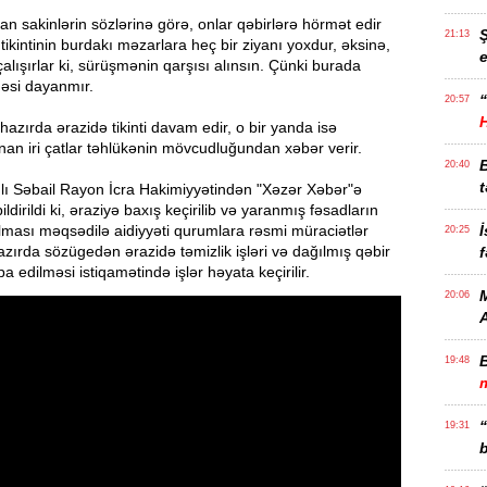
n sakinlərin sözlərinə görə, onlar qəbirlərə hörmət edir
21:13
 tikintinin burdakı məzarlara heç bir ziyanı yoxdur, əksinə,
e
alışırlar ki, sürüşmənin qarşısı alınsın. Çünki burada
əsi dayanmır.
“
20:57
hazırda ərazidə tikinti davam edir, o bir yanda isə
an iri çatlar təhlükənin mövcudluğundan xəbər verir.
20:40
t
ğlı Səbail Rayon İcra Hakimiyyətindən "Xəzər Xəbər"ə
ldirildi ki, əraziyə baxış keçirilib və yaranmış fəsadların
lması məqsədilə aidiyyəti qurumlara rəsmi müraciətlər
İ
20:25
zırda sözügedən ərazidə təmizlik işləri və dağılmış qəbir
f
a edilməsi istiqamətində işlər həyata keçirilir.
M
20:06
19:48
m
19:31
b