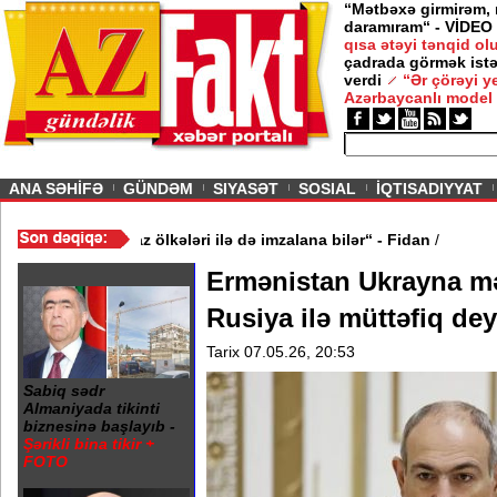
“Mətbəxə girmirəm,
daramıram“ - VİDEO
qısa ətəyi tənqid o
çadrada görmək istə
verdi
“Ər çörəyi 
Azərbaycanlı model
ious
ANA SƏHİFƏ
GÜNDƏM
SIYASƏT
SOSIAL
İQTISADIYYAT
inə oxşar anlaşma Qafqaz ölkələri ilə də imzalana bilər“ - Fidan
/
Ermənistan Ukrayna m
Rusiya ilə müttəfiq dey
Tarix 07.05.26, 20:53
Sabiq sədr
Almaniyada tikinti
biznesinə başlayıb -
Şərikli bina tikir +
FOTO