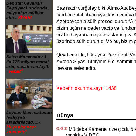
Deputat Cavanşir
Baş nazir vurğulayıb ki, Alma-Ata 
Feyziyev Londonda
milyonluq mülklər
fundamental əhəmiyyət kəsb edir və
alıb -
SİYAHI
Azərbaycanla sülh prosesi qurur: “
bizim üçün nə qədər vacib və fundame
biz bu bəyannaməyə əsaslanırıq və 
üzərində sülh qururuq. Və bu, bizim p
Qeyd edək ki, Ukrayna Prezidenti Vo
Saleh Məmmədov 1
Avropa Siyasi Birliyinin 8-ci sammiti
ilə 176 milyon manat
artıq vəsait xərcləyib
İrəvana səfər edib.
-
RƏSMİ
Xəbərin oxunma sayı : 1438
Leysan Məmmədovun
Dünya
fəaliyyəti
araşdırılacaq….-
Milyonlar necə
Müctəba Xamenei üzə çıxdı, 5 ay
09.08.26
xərclənir?
yayıldı - VİDEO