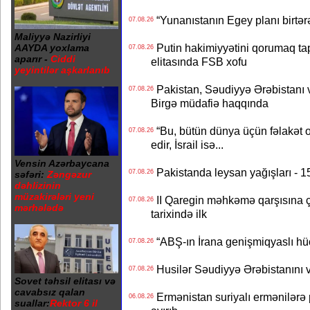
“Yunanıstanın Egey planı birtərə
07.08.26
Maliyyə Nazirliyi
Putin hakimiyyətini qorumaq tapş
AAYDA yoxlama
07.08.26
aparır -
Ciddi
elitasında FSB xofu
yeyintilər aşkarlanıb
Pakistan, Səudiyyə Ərəbistanı v
07.08.26
Birgə müdafiə haqqında
“Bu, bütün dünya üçün fəlakət o
07.08.26
edir, İsrail isə...
Vensin Azərbaycana
Pakistanda leysan yağışları - 1
07.08.26
səfəri:
Zəngəzur
dəhlizinin
müzakirələri yeni
II Qaregin məhkəmə qarşısına çı
07.08.26
mərhələdə
tarixində ilk
“ABŞ-ın İrana genişmiqyaslı hüc
07.08.26
Husilər Səudiyyə Ərəbistanını vu
07.08.26
Sovet təhsil elitası və
cavabsız qalan
Ermənistan suriyalı ermənilərə p
06.08.26
suallar:
Rektor 6 il