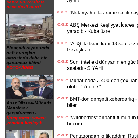
ayırıb
sonra universitetə
necə daxil olub?
“Netanyahu ilə aramızda fikir ayr
06.08.26
ABŞ Mərkəzi Kəşfiyyat İdarəsi g
06.08.26
yaradıb - Kuba üzrə
“ABŞ ilə İsrail İranı 48 saat ərzi
05.08.26
Binəqədi rayonunda
Pezeşkian
neft buruqları
ərazisində daha bir
Süni intellekt dünyanın ən güclü
05.08.26
qanunsuz tikinti -
FOTO/VİDEO
sıraladı - SİYAHI
Müharibədə 3 400-dən çox iranl
05.08.26
olub - “Reuters“
BMT-dən dəhşətli xəbərdarlıq - 
05.08.26
Anar Əlizadə-Mübariz
bilər
Mənsimov
qarşıdurması -
“Wildberries” anbar tutumunun üçd
Kompromat savaşı
05.08.26
yenidən başlayıb
hücum
Pentaqondan kritik addım: Rusiy
05.08.26