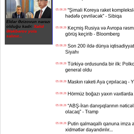
“Şimali Koreya raket kompleksl
05.08.26
hədəfə çevriləcək” - Sibiqa
Eldar Əzizovun narazı
olduğu kadr:
Xalid
Keçmiş Rusiya və Avropa rəsmilə
05.08.26
Ələkbərov yola
görüş keçirib - Bloomberg
salınır...
Son 200 ildə dünya iqtisadiyyatın
05.08.26
Siyahı
Türkiyə ordusunda bir ilk: Polk
05.08.26
general oldu
Maskın raketi Aya çırpılacaq - 
05.08.26
Hörmüz boğazı yaxın vaxtlarda 
05.08.26
“ABŞ-İran danışıqlarının nəticə
05.08.26
olacaq” - Tramp
Putin qalmaqallı qanuna imza at
05.08.26
xidmətlər dayandırılır...