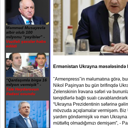
Məmməd Musayevlə
əlbir olub 100
milyonu “yeyiblər” -
Vəzifəli şəxslər həbs
edildi
Ermənistan Ukrayna məsələsində Ru
"Armenpress"in məlumatına görə, bu
“Qardaşımla birgə 16
milyon vermişik” -
Nikol Paşinyan bu gün brifinqdə Ukr
Tale Heydərovun
Zelenskinin İrəvana səfəri və bununla
ifadəsi oxundu
tənqidlərlə bağlı sualı cavablandırar
“Ukrayna Prezidentinin səfərinə gəli
mövzuda açıqlamalar vermişəm. Biz
yardım göndərmişik və mən Ukrayna 
müttəfiq olmadığımızı demişəm”, - Paş