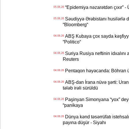
“Epidemiya nəzarətdən çıxır” -
05.08.26
Səudiyyə Ərəbistanı husilərlə da
05.08.26
“Bloomberg“
ABŞ Kubaya çox sayda kəşfiyyatç
04.08.26
“Politico“
Suriya Rusiya neftinin idxalını 
04.08.26
Reuters
Pentaqon həyəcanda: Böhran ü
04.08.26
ABŞ-dan İrana nüvə şərti: Uran eh
04.08.26
tələb irəli sürüldü
Paşinyan Simonyana “yox” deyib
04.08.26
“panikaya
Dünya kənd təsərrüfatı istehsalı
04.08.26
payına düşür - Siyahı