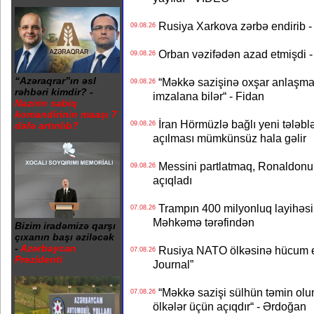
Rusiya Xarkova zərbə endirib - 
09.08.26
Orban vəzifədən azad etmişdi -
09.08.26
“Azəraqrar”ın əsl
“Məkkə sazişinə oxşar anlaşma Q
09.08.26
rəhbəri kimdir? -
imzalana bilər“ - Fidan
Nazirin sabiq
komandirinin maaşı 7
İran Hörmüzlə bağlı yeni tələblə
09.08.26
dəfə artırılıb?
açılması mümkünsüz hala gəlir
Messini partlatmaq, Ronaldonu 
09.08.26
açıqladı
Trampın 400 milyonluq layihəsinin
07.08.26
Məhkəmə tərəfindən
Bizim iradəmizə qarşı
çıxanın başı əziləcək
-
Azərbaycan
Rusiya NATO ölkəsinə hücum edə
07.08.26
Prezidenti
Journal”
“Məkkə sazişi sülhün təmin olu
07.08.26
ölkələr üçün açıqdır“ - Ərdoğan