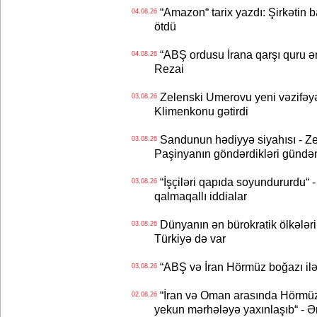
“Amazon“ tarix yazdı: Şirkətin ba
04.08.26
ötdü
“ABŞ ordusu İrana qarşı quru əmə
04.08.26
Rezai
Zelenski Umerovu yeni vəzifəyə t
03.08.26
Klimenkonu gətirdi
Sandunun hədiyyə siyahısı - Ze
03.08.26
Paşinyanın göndərdikləri gündə
“İşçiləri qapıda soyundururdu“ - 
03.08.26
qalmaqallı iddialar
Dünyanın ən bürokratik ölkələri
03.08.26
Türkiyə də var
“ABŞ və İran Hörmüz boğazı ilə b
03.08.26
“İran və Oman arasında Hörmüz b
02.08.26
yekun mərhələyə yaxınlaşıb“ - Ə