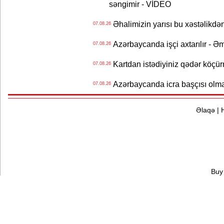
səngimir - VİDEO
Əhalimizin yarısı bu xəstəlikdən
07.08.26
Azərbaycanda işçi axtarılır - Ə
07.08.26
Kartdan istədiyiniz qədər köçür
07.08.26
Azərbaycanda icra başçısı olma
07.08.26
Əlaqə
|
Buy 