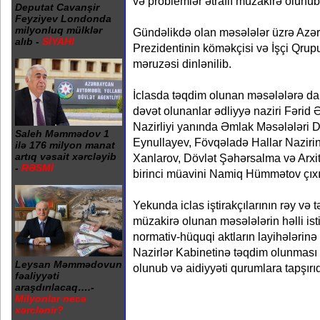
və problemlər ətraflı müzakirə olunub
Deputat Cavanşir
Feyziyev Londonda
milyonluq mülklər
Gündəlikdə olan məsələlər üzrə Azə
alıb -
SİYAHI
Prezidentinin köməkçisi və İşçi Qru
məruzəsi dinlənilib.
İclasda təqdim olunan məsələlərə dair
dəvət olunanlar ədliyyə naziri Fərid 
Nazirliyi yanında Əmlak Məsələləri D
Saleh Məmmədov 1
Eynullayev, Fövqəladə Hallar Naziri
ilə 176 milyon manat
artıq vəsait xərcləyib
Xanlarov, Dövlət Şəhərsalma və Arxi
-
RƏSMİ
birinci müavini Namiq Hümmətov çıxış
Yekunda iclas iştirakçılarının rəy və t
müzakirə olunan məsələlərin həlli is
normativ-hüquqi aktların layihələrinə 
Nazirlər Kabinetinə təqdim olunması
Leysan Məmmədovun
olunub və aidiyyəti qurumlara tapşırıql
fəaliyyəti
araşdırılacaq….-
Milyonlar necə
xərclənir?