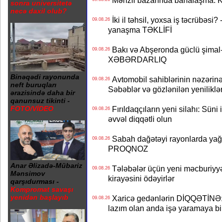
Mənzil bazarında bahalaşma: Ki
sonra universitetə
necə daxil olub?
İki il təhsil, yoxsa iş təcrübəsi?
09.08.26
yanaşma TƏKLİFİ
Bakı və Abşeronda güclü şimal-
09.08.26
XƏBƏRDARLIQ
Binəqədi rayonunda
Avtomobil sahiblərinin nəzərinə
09.08.26
neft buruqları
Səbəblər və gözlənilən yeniliklə
ərazisində daha bir
qanunsuz tikinti -
Fırıldaqçıların yeni silahı: Süni 
FOTO/VİDEO
09.08.26
əvvəl diqqətli olun
Sabah dağətəyi rayonlarda yağı
09.08.26
PROQNOZ
Anar Əlizadə-Mübariz
Tələbələr üçün yeni məcburiyyə
09.08.26
Mənsimov
kirayəsini ödəyirlər
qarşıdurması -
Kompromat savaşı
yenidən başlayıb
Xaricə gedənlərin DİQQƏTİNƏ: 
09.08.26
lazım olan anda işə yaramaya bi