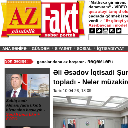
“Mətbəxə girmirəm,
daramıram“ - VİDEO
qısa ətəyi tənqid o
çadrada görmək istə
verdi
“Ər çörəyi 
Azərbaycanlı model
ious
ANA SƏHİFƏ
GÜNDƏM
SIYASƏT
SOSIAL
İQTISADIYYAT
ycanda yaşlılar daha çox, gənclər daha az boşanır - RƏQƏMLƏR
/
Əli Əsədov İqtisadi Şur
topladı - Nələr müzakir
Tarix 10.04.26, 18:09
Sabiq sədr
Almaniyada tikinti
biznesinə başlayıb -
Şərikli bina tikir +
FOTO