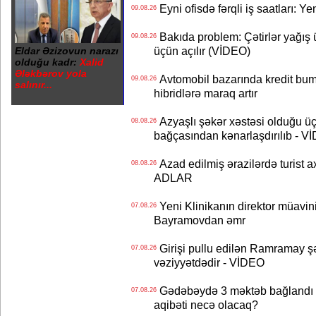
Eyni ofisdə fərqli iş saatları: 
09.08.26
Bakıda problem: Çətirlər yağış 
09.08.26
üçün açılır (VİDEO)
Eldar Əzizovun narazı
olduğu kadr:
Xalid
Ələkbərov yola
Avtomobil bazarında kredit bum
09.08.26
salınır...
hibridlərə maraq artır
Azyaşlı şəkər xəstəsi olduğu ü
08.08.26
bağçasından kənarlaşdırılıb - V
Azad edilmiş ərazilərdə turist ax
08.08.26
ADLAR
Yeni Klinikanın direktor müavini 
07.08.26
Bayramovdan əmr
Girişi pullu edilən Ramramay şə
07.08.26
vəziyyətdədir - VİDEO
Gədəbəydə 3 məktəb bağlandı - 
07.08.26
aqibəti necə olacaq?