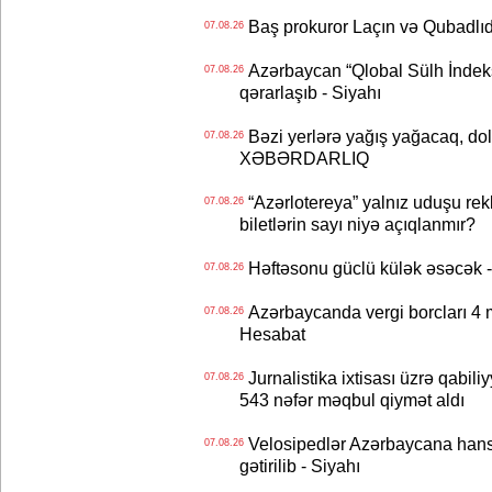
Baş prokuror Laçın və Qubadl
07.08.26
Azərbaycan “Qlobal Sülh İndek
07.08.26
qərarlaşıb - Siyahı
Bəzi yerlərə yağış yağacaq, do
07.08.26
XƏBƏRDARLIQ
“Azərlotereya” yalnız uduşu rek
07.08.26
biletlərin sayı niyə açıqlanmır?
Həftəsonu güclü külək əsəcə
07.08.26
Azərbaycanda vergi borcları 4 m
07.08.26
Hesabat
Jurnalistika ixtisası üzrə qabiliy
07.08.26
543 nəfər məqbul qiymət aldı
Velosipedlər Azərbaycana hans
07.08.26
gətirilib - Siyahı