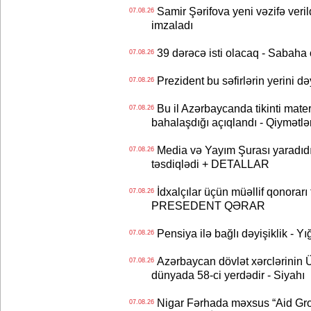
Samir Şərifova yeni vəzifə veri
07.08.26
imzaladı
39 dərəcə isti olacaq - Sabaha
07.08.26
Prezident bu səfirlərin yerini d
07.08.26
Bu il Azərbaycanda tikinti mater
07.08.26
bahalaşdığı açıqlandı - Qiymətlə
Media və Yayım Şurası yaradıdı 
07.08.26
təsdiqlədi + DETALLAR
İdxalçılar üçün müəllif qonorarı
07.08.26
PRESEDENT QƏRAR
Pensiya ilə bağlı dəyişiklik - Yı
07.08.26
Azərbaycan dövlət xərclərinin
07.08.26
dünyada 58-ci yerdədir - Siyahı
Nigar Fərhada məxsus “Aid Grou
07.08.26