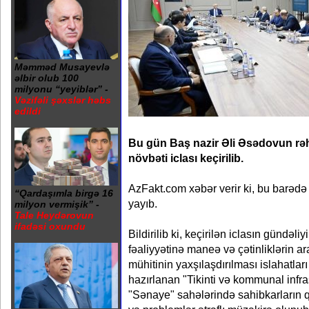
Məmməd Musayevlə
əlbir olub 100
milyonu “yeyiblər” -
Vəzifəli şəxslər həbs
edildi
Bu gün Baş nazir Əli Əsədovun rəhb
növbəti iclası keçirilib.
AzFakt.com xəbər verir ki, bu barədə
“Qardaşımla birgə 16
yayıb.
milyon vermişik” -
Tale Heydərovun
ifadəsi oxundu
Bildirilib ki, keçirilən iclasın gündəli
fəaliyyətinə maneə və çətinliklərin a
mühitinin yaxşılaşdırılması islahatlar
hazırlanan "Tikinti və kommunal infr
"Sənaye" sahələrində sahibkarların q