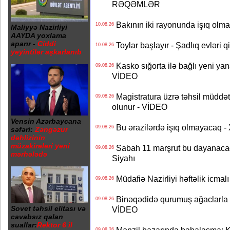
RƏQƏMLƏR
Bakının iki rayonunda işıq o
10.08.26
Maliyyə Nazirliyi
AAYDA yoxlama
aparır -
Ciddi
Toylar başlayır - Şadlıq evləri q
10.08.26
yeyintilər aşkarlanıb
Kasko sığorta ilə bağlı yeni yan
09.08.26
VİDEO
Magistratura üzrə təhsil müddətin
09.08.26
olunur - VİDEO
Vensin Azərbaycana
Bu ərazilərdə işıq olmayacaq
09.08.26
səfəri:
Zəngəzur
dəhlizinin
müzakirələri yeni
Sabah 11 marşrut bu dayanaca
09.08.26
mərhələdə
Siyahı
Müdafiə Nazirliyi həftəlik icmal
09.08.26
Binəqədidə qurumuş ağaclarla ba
09.08.26
Sovet təhsil elitası və
VİDEO
cavabsız qalan
suallar:
Rektor 6 il
09.08.26