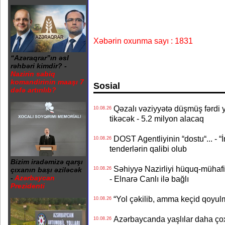
Xəbərin oxunma sayı : 1831
“Azəraqrar”ın əsl
rəhbəri kimdir? -
Nazirin sabiq
komandirinin maaşı 7
Sosial
dəfə artırılıb?
Qəzalı vəziyyətə düşmüş fərdi ya
10.08.26
tikəcək - 5.2 milyon alacaq
DOST Agentliyinin “dostu“... - “
10.08.26
tenderlərin qalibi olub
Bizim iradəmizə qarşı
Səhiyyə Nazirliyi hüquq-mühafiz
10.08.26
çıxanın başı əziləcək
-
Azərbaycan
- Elnarə Canlı ilə bağlı
Prezidenti
“Yol çəkilib, amma keçid qoyul
10.08.26
Azərbaycanda yaşlılar daha çox
10.08.26