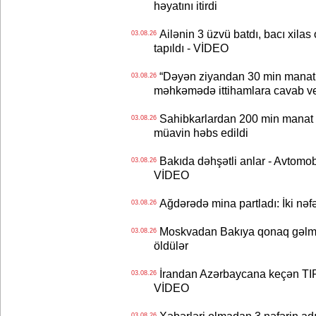
həyatını itirdi
Ailənin 3 üzvü batdı, bacı xilas
03.08.26
tapıldı - VİDEO
“Dəyən ziyandan 30 min manat
03.08.26
məhkəmədə ittihamlara cavab ve
Sahibkarlardan 200 min manat rü
03.08.26
müavin həbs edildi
Bakıda dəhşətli anlar - Avtomobil
03.08.26
VİDEO
Ağdərədə mina partladı: İki nəfə
03.08.26
Moskvadan Bakıya qonaq gəlmişd
03.08.26
öldülər
İrandan Azərbaycana keçən TIR-
03.08.26
VİDEO
03.08.26