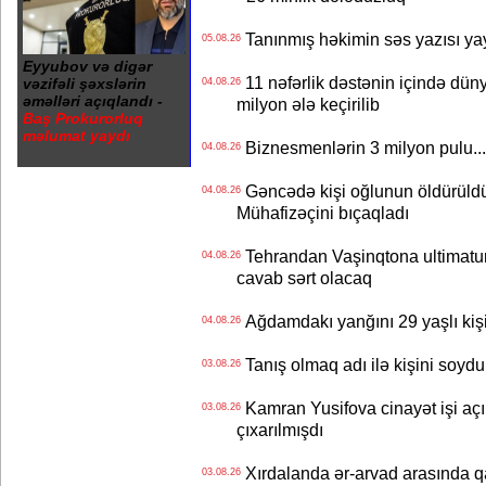
Tanınmış həkimin səs yazısı yay
05.08.26
Eyyubov və digər
11 nəfərlik dəstənin içində dün
vəzifəli şəxslərin
04.08.26
əməlləri açıqlandı -
milyon ələ keçirilib
Baş Prokurorluq
məlumat yaydı
Biznesmenlərin 3 milyon pulu..
04.08.26
Gəncədə kişi oğlunun öldürüldüy
04.08.26
Mühafizəçini bıçaqladı
Tehrandan Vaşinqtona ultimatu
04.08.26
cavab sərt olacaq
Ağdamdakı yanğını 29 yaşlı kişi
04.08.26
Tanış olmaq adı ilə kişini soydu
03.08.26
Kamran Yusifova cinayət işi açıld
03.08.26
çıxarılmışdı
Xırdalanda ər-arvad arasında qa
03.08.26