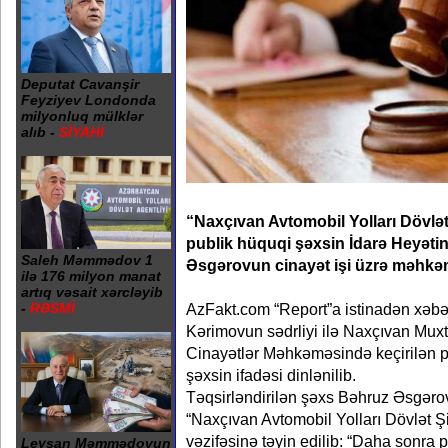
Deputat Cavanşir
Feyziyev Londonda
milyonluq mülklər
alıb -
SİYAHI
“Naxçıvan Avtomobil Yolları Dövlə
publik hüquqi şəxsin İdarə Heyəti
Saleh Məmmədov 1
Əsgərovun cinayət işi üzrə məhkəmə
ilə 176 milyon manat
artıq vəsait xərcləyib
AzFakt.com “Report”a istinadən xəbər
-
RƏSMİ
Kərimovun sədrliyi ilə Naxçıvan Muxt
Cinayətlər Məhkəməsində keçirilən pr
şəxsin ifadəsi dinlənilib.
Təqsirləndirilən şəxs Bəhruz Əsgərov b
“Naxçıvan Avtomobil Yolları Dövlət Şi
vəzifəsinə təyin edilib: “Daha sonra 
Leysan Məmmədovun