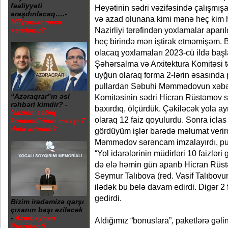
fəaliyyəti
Heyətinin sədri vəzifəsində çalışmış
araşdırılacaq….-
və azad olunana kimi mənə heç kim 
Milyonlar necə
Nazirliyi tərəfindən yoxlamalar aparı
xərclənir?
heç birində mən iştirak etməmişəm. Bə
olacaq yoxlamaları 2023-cü ildə başlad
Şəhərsalma və Arxitektura Komitəsi t
uyğun olaraq forma 2-lərin əsasında pu
pullardan Səbuhi Məmmədovun xəbəri 
“Azəraqrar”ın əsl
Komitəsinin sədri Hicran Rüstəmov sif
rəhbəri kimdir? -
baxırdıq, ölçürdük. Çəkiləcək yola ay
Nazirin sabiq
olaraq 12 faiz qoyulurdu. Sonra iclas
komandirinin maaşı 7
dəfə artırılıb?
gördüyüm işlər barədə məlumat verir
Məmmədov sərəncam imzalayırdı, pul a
“Yol idarələrinin müdirləri 10 faizləri
də elə həmin gün aparıb Hicran Rüst
Seymur Talıbova (red. Vasif Talıbovun 
ilədək bu belə davam edirdi. Digər 2 
gedirdi.
Bizim iradəmizə qarşı
çıxanın başı əziləcək
-
Azərbaycan
Aldığımız “bonuslara”, paketlərə gəl
Prezidenti