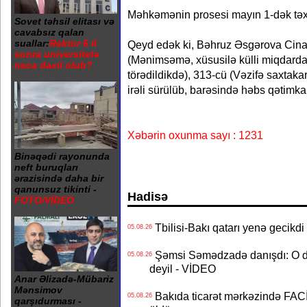
Məhkəmənin prosesi mayın 1-dək təxi
Sovet təhsil elitası və
cavabsız qalan
suallar:
Rektor 6 il
Qeyd edək ki, Bəhruz Əsgərova Cina
sonra universitetə
(Mənimsəmə, xüsusilə külli miqdard
necə daxil olub?
törədildikdə), 313-cü (Vəzifə saxtakarl
irəli sürülüb, barəsində həbs qətimkan
Xəbərin oxunma sayı : 1231
Binəqədi rayonunda
neft buruqları
ərazisində daha bir
qanunsuz tikinti -
Hadisə
FOTO/VİDEO
Tbilisi-Bakı qatarı yenə gecikdi 
05.08.26
Şəmsi Səmədzadə danışdı: O d
05.08.26
deyil - VİDEO
Anar Əlizadə-Mübariz
Mənsimov
Bakıda ticarət mərkəzində FACİƏ
05.08.26
qarşıdurması -