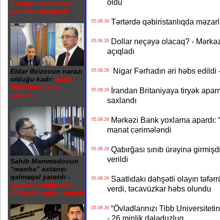
öldü
Kompromat savaşı
yenidən başlayıb
Tərtərdə qəbiristanlıqda məzarla
05.08.26
Dollar neçəyə olacaq? - Mərkə
05.08.26
açıqladı
Nigar Fərhadın əri həbs edildi 
Eldar Əzizovun narazı
05.08.26
olduğu kadr:
Xalid
Ələkbərov yola
İrandan Britaniyaya tiryək apar
05.08.26
salınır...
saxlandı
Mərkəzi Bank yoxlama apardı: “
05.08.26
manat cərimələndi
Qabırğası sınıb ürəyinə girmişdi
05.08.26
verildi
Sahib Məmmədovun
“mənbə” axtarışı
qalmaqal yaratdı -
Saatlıdakı dəhşətli olayın təfərr
05.08.26
İşçilərin otağından
verdi, təcavüzkar həbs olundu
dinləyici qurğu tapılıb
“Övladlarınızı Tibb Universiteti
05.08.26
- 26 minlik dələduzluq