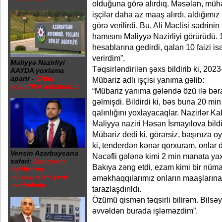
olduğuna görə alırdıq. Məsələn, müh
işçilər daha az maaş alırdı, aldığım
görə verilirdi. Bu, Ali Məclisi sədrinin 
hamısını Maliyyə Nazirliyi görürüdü. 1
hesablarına gedirdi, qalan 10 faizi 
verirdim”.
Maliyyə Nazirliyi
Təqsirləndirilən şəxs bildirib ki, 2023
AAYDA yoxlama
aparır -
Ciddi
Mübariz adlı işçisi yanıma gəlib:
yeyintilər aşkarlanıb
“Mübariz yanıma gələndə özü ilə bərab
gəlmişdi. Bildirdi ki, bəs buna 20 mi
qalınlığını yoxlayacaqlar. Nazirlər K
Maliyyə naziri Həsən İsmayılova bildi
Mübariz dedi ki, görərsiz, başınıza 
ki, tenderdən kənar qorxuram, onlar 
Vensin Azərbaycana
Nəcəfli gələnə kimi 2 min manata ya
səfəri:
Zəngəzur
Bakıya zəng etdi, ezam kimi bir nüm
dəhlizinin
müzakirələri yeni
əməkhaqqılarımız onların maaşlarına
mərhələdə
tarazlaşdırıldı.
Özümü qismən təqsirli bilirəm. Bilsə
əvvəldən burada işləməzdim”.