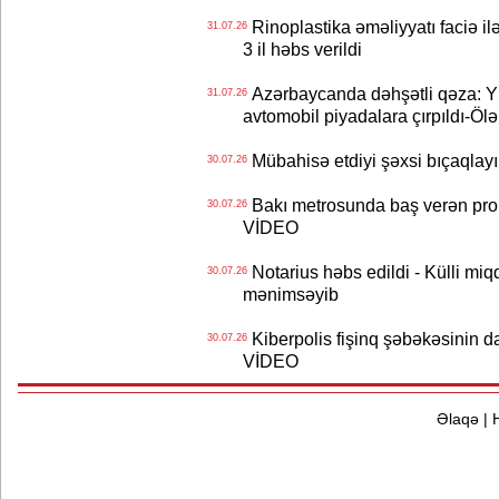
Rinoplastika əməliyyatı faciə il
31.07.26
3 il həbs verildi
Azərbaycanda dəhşətli qəza: Y
31.07.26
avtomobil piyadalara çırpıldı-Ölə
Mübahisə etdiyi şəxsi bıçaqlayı
30.07.26
Bakı metrosunda baş verən prob
30.07.26
VİDEO
Notarius həbs edildi - Külli miqd
30.07.26
mənimsəyib
Kiberpolis fişinq şəbəkəsinin da
30.07.26
VİDEO
Əlaqə
|