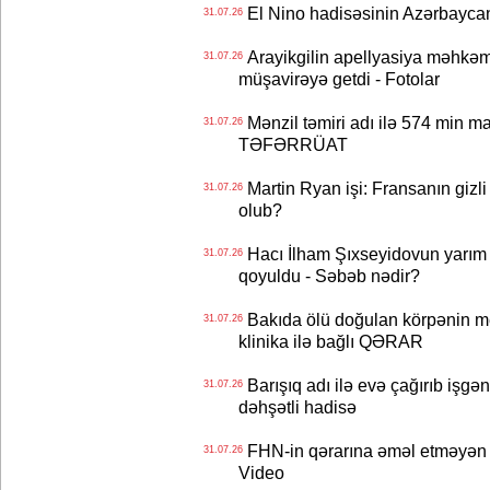
El Nino hadisəsinin Azərbaycana
31.07.26
Arayikgilin apellyasiya məhkəm
31.07.26
müşavirəyə getdi - Fotolar
Mənzil təmiri adı ilə 574 min ma
31.07.26
TƏFƏRRÜAT
Martin Ryan işi: Fransanın gizli
31.07.26
olub?
Hacı İlham Şıxseyidovun yarım
31.07.26
qoyuldu - Səbəb nədir?
Bakıda ölü doğulan körpənin me
31.07.26
klinika ilə bağlı QƏRAR
Barışıq adı ilə evə çağırıb işgən
31.07.26
dəhşətli hadisə
FHN-in qərarına əməl etməyən o
31.07.26
Video