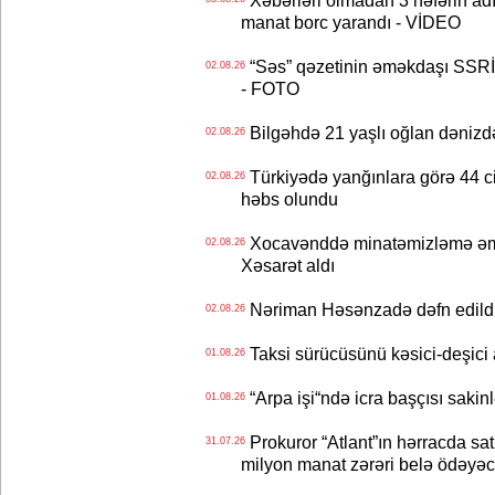
Xəbərləri olmadan 3 nəfərin adın
manat borc yarandı - VİDEO
“Səs” qəzetinin əməkdaşı SSRİ 
02.08.26
- FOTO
Bilgəhdə 21 yaşlı oğlan dənizdə b
02.08.26
Türkiyədə yanğınlara görə 44 cina
02.08.26
həbs olundu
Xocavənddə minatəmizləmə əm
02.08.26
Xəsarət aldı
Nəriman Həsənzadə dəfn edildi 
02.08.26
Taksi sürücüsünü kəsici-deşici a
01.08.26
“Arpa işi“ndə icra başçısı sa
01.08.26
Prokuror “Atlant”ın hərracda satı
31.07.26
milyon manat zərəri belə ödəyəc