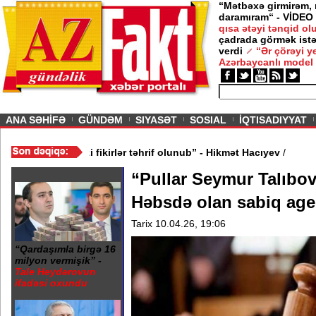
“Mətbəxə girmirəm,
daramıram“ - VİDEO
qısa ətəyi tənqid o
çadrada görmək istə
verdi
“Ər çörəyi 
Azərbaycanlı model
ious
ANA SƏHİFƏ
GÜNDƏM
SIYASƏT
SOSIAL
İQTISADIYYAT
ik? - VİDEO
/
“Mənə aid bəzi fikirlər təhrif olunub” - Hikmət Hacıye
“Pullar Seymur Talıbova
Həbsdə olan sabiq agen
Tarix 10.04.26, 19:06
“Qardaşımla birgə 16
milyon vermişik” -
Tale Heydərovun
ifadəsi oxundu