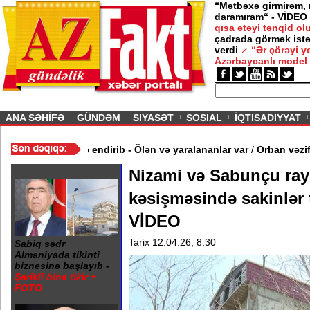
“Mətbəxə girmirəm,
daramıram“ - VİDEO
qısa ətəyi tənqid o
çadrada görmək istə
ə gedirəm” -
Nigar
verdi
“Ər çörəyi 
Azərbaycanlı model
ious
ANA SƏHİFƏ
GÜNDƏM
SIYASƏT
SOSIAL
İQTISADIYYAT
lər
/
Rusiya Xarkova zərbə endirib - Ölən və yaralananlar var
/
Orba
Nizami və Sabunçu ray
kəsişməsində sakinlər 
VİDEO
Tarix 12.04.26, 8:30
Sabiq sədr
Almaniyada tikinti
biznesinə başlayıb -
Şərikli bina tikir +
FOTO