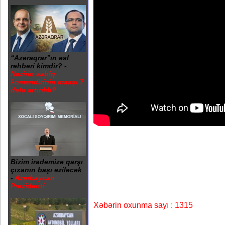
“Azəraqrar”ın əsl
rəhbəri kimdir? -
Nazirin sabiq
komandirinin maaşı 7
dəfə artırılıb?
Bizim iradəmizə qarşı
çıxanın başı əziləcək
-
Azərbaycan
Prezidenti
Xəbərin oxunma sayı : 1315