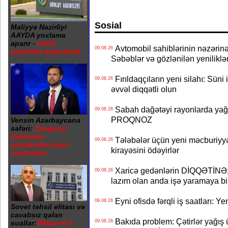
Sosial
Maliyyə Nazirliyi
AAYDA yoxlama
aparır -
Ciddi
Avtomobil sahiblərinin nəzərinə
09.08.26
yeyintilər aşkarlanıb
Səbəblər və gözlənilən yeniliklə
Fırıldaqçıların yeni silahı: Süni 
09.08.26
əvvəl diqqətli olun
Sabah dağətəyi rayonlarda yağı
09.08.26
PROQNOZ
Vensin Azərbaycana
səfəri:
Zəngəzur
dəhlizinin
Tələbələr üçün yeni məcburiyyə
09.08.26
müzakirələri yeni
kirayəsini ödəyirlər
mərhələdə
Xaricə gedənlərin DİQQƏTİNƏ: 
09.08.26
lazım olan anda işə yaramaya bi
Eyni ofisdə fərqli iş saatları: 
09.08.26
Sovet təhsil elitası və
cavabsız qalan
Bakıda problem: Çətirlər yağış 
09.08.26
suallar:
Rektor 6 il