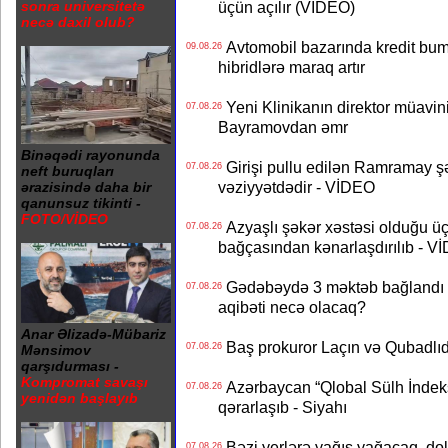
sonra universitetə
üçün açılır (VİDEO)
necə daxil olub?
Avtomobil bazarında kredit bum
09.08.26
hibridlərə maraq artır
Yeni Klinikanın direktor müavini 
07.08.26
Bayramovdan əmr
Binəqədi rayonunda
Girişi pullu edilən Ramramay şə
07.08.26
neft buruqları
vəziyyətdədir - VİDEO
ərazisində daha bir
qanunsuz tikinti -
FOTO/VİDEO
Azyaşlı şəkər xəstəsi olduğu ü
07.08.26
bağçasından kənarlaşdırılıb - V
Gədəbəydə 3 məktəb bağlandı - 
07.08.26
aqibəti necə olacaq?
Anar Əlizadə-Mübariz
Baş prokuror Laçın və Qubadl
07.08.26
Mənsimov
qarşıdurması -
Kompromat savaşı
Azərbaycan “Qlobal Sülh İndek
07.08.26
yenidən başlayıb
qərarlaşıb - Siyahı
Bəzi yerlərə yağış yağacaq, do
07.08.26