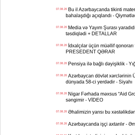
Bu il Azərbaycanda tikinti mater
07.08.26
bahalaşdığı açıqlandı - Qiymətlə
Media və Yayım Şurası yaradıdı 
07.08.26
təsdiqlədi + DETALLAR
İdxalçılar üçün müəllif qonorarı
07.08.26
PRESEDENT QƏRAR
Pensiya ilə bağlı dəyişiklik - Yı
07.08.26
Azərbaycan dövlət xərclərinin
07.08.26
dünyada 58-ci yerdədir - Siyahı
Nigar Fərhada məxsus “Aid Grou
07.08.26
səngimir - VİDEO
Əhalimizin yarısı bu xəstəlikdən
07.08.26
Azərbaycanda işçi axtarılır - Ə
07.08.26