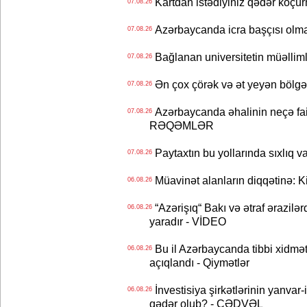
Kartdan istədiyiniz qədər köçür
07.08.26
Azərbaycanda icra başçısı olma
07.08.26
Bağlanan universitetin müəllimlər
07.08.26
Ən çox çörək və ət yeyən bölgə
07.08.26
Azərbaycanda əhalinin neçə faizi 
07.08.26
RƏQƏMLƏR
Paytaxtın bu yollarında sıxlıq v
07.08.26
Müavinət alanların diqqətinə: Ki
06.08.26
“Azərişıq“ Bakı və ətraf ərazilə
06.08.26
yaradır - VİDEO
Bu il Azərbaycanda tibbi xidmət
06.08.26
açıqlandı - Qiymətlər
İnvestisiya şirkətlərinin yanvar-
06.08.26
qədər olub? - CƏDVƏL