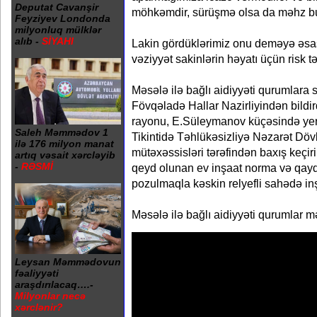
Deputat Cavanşir
möhkəmdir, sürüşmə olsa da məhz b
Feyziyev Londonda
milyonluq mülklər
alıb -
SİYAHI
Lakin gördüklərimiz onu deməyə əsas
vəziyyət sakinlərin həyatı üçün risk tə
Məsələ ilə bağlı aidiyyəti qurumlara 
Fövqəladə Hallar Nazirliyindən bildird
rayonu, E.Süleymanov küçəsində yerl
Saleh Məmmədov 1
Tikintidə Təhlükəsizliyə Nəzarət Dövl
ilə 176 milyon manat
mütəxəssisləri tərəfindən baxış keçiri
artıq vəsait xərcləyib
-
RƏSMİ
qeyd olunan ev inşaat norma və qayda
pozulmaqla kəskin relyefli sahədə inş
Məsələ ilə bağlı aidiyyəti qurumlar mə
Leysan Məmmədovun
fəaliyyəti
araşdırılacaq….-
Milyonlar necə
xərclənir?