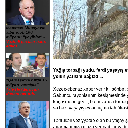
Məmməd Musayevlə
əlbir olub 100
milyonu “yeyiblər” -
Vəzifəli şəxslər həbs
edildi
Yağış torpağı yudu, fərdi yaşayış 
yolun yarısını bağladı...
“Qardaşımla birgə 16
milyon vermişik” -
Xezerxeber.az xəbər verir ki, söhbət 
Tale Heydərovun
ifadəsi oxundu
Sabunçu rayonlarının kəsişməsində
küçəsindən gedir, bu ünvanda torpaq 
və bəzi yaşayış evləri uçma təhlükəsi 
Təhlükəli vəziyyətdə olan bu yaşayış 
aparmağımıza icazə vermədilər və bild