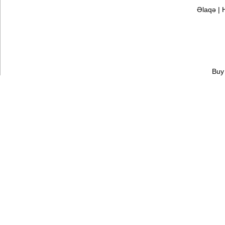
Əlaqə
|
Buy 