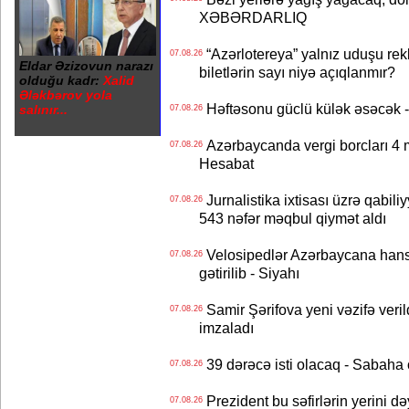
XƏBƏRDARLIQ
“Azərlotereya” yalnız uduşu rek
07.08.26
Eldar Əzizovun narazı
biletlərin sayı niyə açıqlanmır?
olduğu kadr:
Xalid
Ələkbərov yola
Həftəsonu güclü külək əsəcə
salınır...
07.08.26
Azərbaycanda vergi borcları 4 m
07.08.26
Hesabat
Jurnalistika ixtisası üzrə qabiliy
07.08.26
543 nəfər məqbul qiymət aldı
Velosipedlər Azərbaycana hans
07.08.26
gətirilib - Siyahı
Samir Şərifova yeni vəzifə veri
07.08.26
imzaladı
39 dərəcə isti olacaq - Sabaha
07.08.26
Prezident bu səfirlərin yerini d
07.08.26