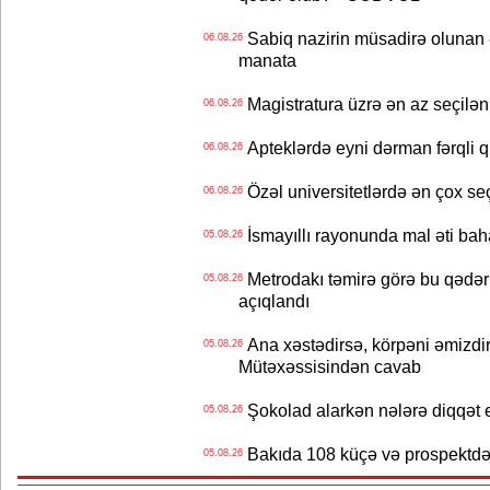
Sabiq nazirin müsadirə olunan ə
06.08.26
manata
Magistratura üzrə ən az seçilən 
06.08.26
Apteklərdə eyni dərman fərqli q
06.08.26
Özəl universitetlərdə ən çox seç
06.08.26
İsmayıllı rayonunda mal əti ba
05.08.26
Metrodakı təmirə görə bu qədər 
05.08.26
açıqlandı
Ana xəstədirsə, körpəni əmizdir
05.08.26
Mütəxəssisindən cavab
Şokolad alarkən nələrə diqqət 
05.08.26
Bakıda 108 küçə və prospektdə 
05.08.26