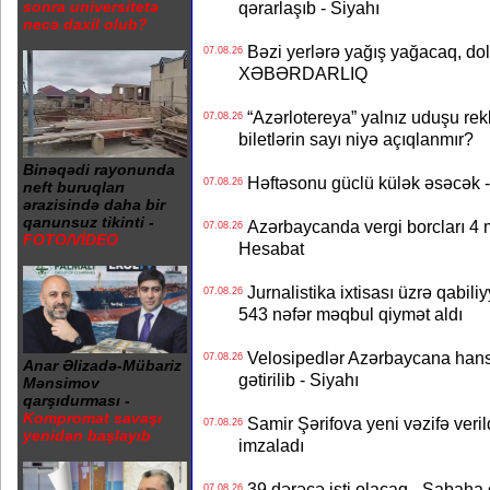
sonra universitetə
qərarlaşıb - Siyahı
necə daxil olub?
Bəzi yerlərə yağış yağacaq, do
07.08.26
XƏBƏRDARLIQ
“Azərlotereya” yalnız uduşu rek
07.08.26
biletlərin sayı niyə açıqlanmır?
Binəqədi rayonunda
Həftəsonu güclü külək əsəcə
07.08.26
neft buruqları
ərazisində daha bir
qanunsuz tikinti -
Azərbaycanda vergi borcları 4 m
07.08.26
FOTO/VİDEO
Hesabat
Jurnalistika ixtisası üzrə qabiliy
07.08.26
543 nəfər məqbul qiymət aldı
Velosipedlər Azərbaycana hans
07.08.26
Anar Əlizadə-Mübariz
gətirilib - Siyahı
Mənsimov
qarşıdurması -
Kompromat savaşı
Samir Şərifova yeni vəzifə veri
07.08.26
yenidən başlayıb
imzaladı
39 dərəcə isti olacaq - Sabaha
07.08.26