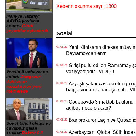
Xəbərin oxunma sayı : 1300
Maliyyə Nazirliyi
AAYDA yoxlama
aparır -
Ciddi
yeyintilər aşkarlanıb
Sosial
Yeni Klinikanın direktor müavini 
07.08.26
Bayramovdan əmr
Girişi pullu edilən Ramramay şə
07.08.26
vəziyyətdədir - VİDEO
Vensin Azərbaycana
səfəri:
Zəngəzur
dəhlizinin
Azyaşlı şəkər xəstəsi olduğu ü
07.08.26
müzakirələri yeni
bağçasından kənarlaşdırılıb - V
mərhələdə
Gədəbəydə 3 məktəb bağlandı - 
07.08.26
aqibəti necə olacaq?
Baş prokuror Laçın və Qubadl
07.08.26
Sovet təhsil elitası və
cavabsız qalan
Azərbaycan “Qlobal Sülh İndek
07.08.26
suallar:
Rektor 6 il