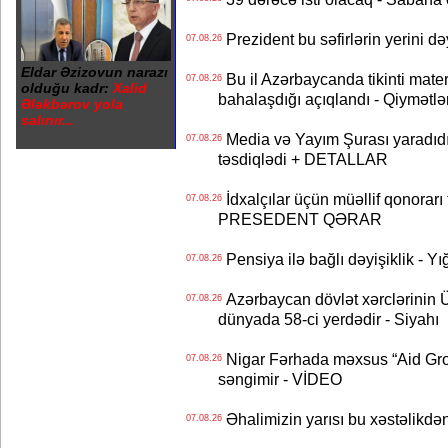
Prezident bu səfirlərin yerini d
07.08.26
Eldar Əzizovun narazı
Bu il Azərbaycanda tikinti mater
07.08.26
olduğu kadr:
Xalid
bahalaşdığı açıqlandı - Qiymətlə
Ələkbərov yola
salınır...
Media və Yayım Şurası yaradıdı 
07.08.26
təsdiqlədi + DETALLAR
İdxalçılar üçün müəllif qonorarı
07.08.26
PRESEDENT QƏRAR
Pensiya ilə bağlı dəyişiklik - Yı
07.08.26
Azərbaycan dövlət xərclərinin
07.08.26
dünyada 58-ci yerdədir - Siyahı
Nigar Fərhada məxsus “Aid Grou
07.08.26
səngimir - VİDEO
Əhalimizin yarısı bu xəstəlikdən
07.08.26