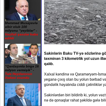
Məmməd Musayevlə
əlbir olub 100
milyonu “yeyiblər” -
Vəzifəli şəxslər həbs
edildi
Sakinlərin Baku TV-yə sözlərinə g
təxminən 3 kilometrlik yol uzun illə
qalıb.
“Qardaşımla birgə 16
milyon vermişik” -
Xalxal kəndinə və Qaraməryəm-İsmayı
Tale Heydərovun
ifadəsi oxundu
yeganə çıxış olan bu yolun bərbad və
gündəlik həyatında ciddi çətinliklər ya
Sakinlərdən biri bildirib ki, yolun və
nə də qonaqlar rahat şəkildə gələ bili