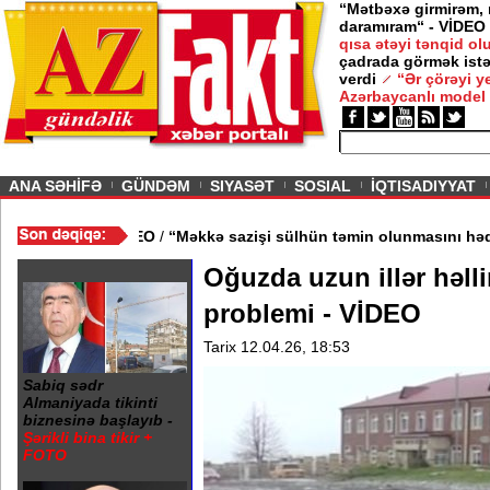
“Mətbəxə girmirəm,
daramıram“ - VİDEO
qısa ətəyi tənqid o
çadrada görmək istə
gedirəm” -
Nigar
verdi
“Ər çörəyi 
Azərbaycanlı model
ious
ANA SƏHİFƏ
GÜNDƏM
SIYASƏT
SOSIAL
İQTISADIYYAT
ndan kənarlaşdırılıb - VİDEO
/
“Məkkə sazişi sülhün təmin olunmas
Oğuzda uzun illər həll
problemi - VİDEO
Tarix 12.04.26, 18:53
Sabiq sədr
Almaniyada tikinti
biznesinə başlayıb -
Şərikli bina tikir +
FOTO