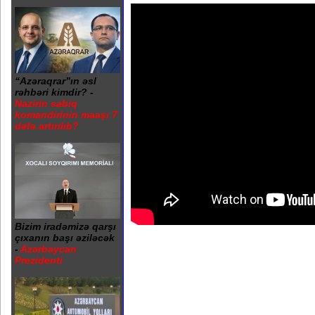
“Azəraqrar”ın əsl
rəhbəri kimdir? -
Nazirin sabiq
komandirinin maaşı 7
dəfə artırılıb?
Bizim iradəmizə qarşı
çıxanın başı əziləcək
-
Azərbaycan
Prezidenti