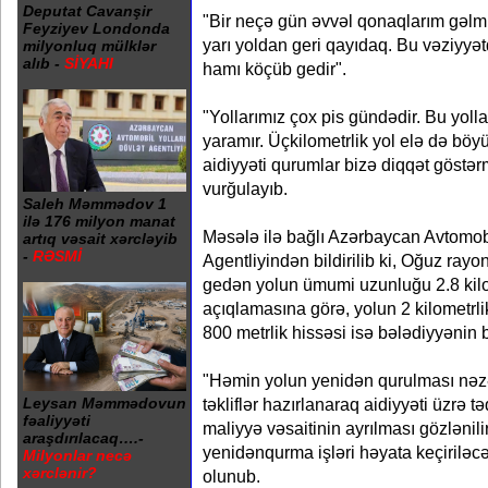
Deputat Cavanşir
"Bir neçə gün əvvəl qonaqlarım gəlmiş
Feyziyev Londonda
yarı yoldan geri qayıdaq. Bu vəziyy
milyonluq mülklər
alıb -
SİYAHI
hamı köçüb gedir".
"Yollarımız çox pis gündədir. Bu yoll
yaramır. Üçkilometrlik yol elə də bö
aidiyyəti qurumlar bizə diqqət göstərm
vurğulayıb.
Saleh Məmmədov 1
ilə 176 milyon manat
Məsələ ilə bağlı Azərbaycan Avtomobi
artıq vəsait xərcləyib
-
RƏSMİ
Agentliyindən bildirilib ki, Oğuz ra
gedən yolun ümumi uzunluğu 2.8 kil
açıqlamasına görə, yolun 2 kilometrli
800 metrlik hissəsi isə bələdiyyənin 
"Həmin yolun yenidən qurulması nəzə
təkliflər hazırlanaraq aidiyyəti üzrə 
Leysan Məmmədovun
fəaliyyəti
maliyyə vəsaitinin ayrılması gözlənili
araşdırılacaq….-
yenidənqurma işləri həyata keçiriləc
Milyonlar necə
xərclənir?
olunub.