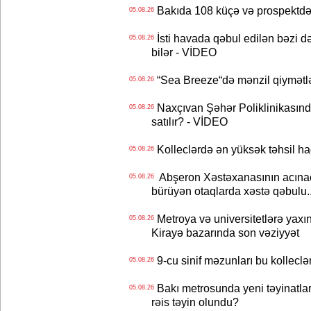
Bakıda 108 küçə və prospektdə 
05.08.26
İsti havada qəbul edilən bəzi d
05.08.26
bilər - VİDEO
“Sea Breeze“də mənzil qiymətlər
05.08.26
Naxçıvan Şəhər Poliklinikasında
05.08.26
satılır? - VİDEO
Kolleclərdə ən yüksək təhsil haq
05.08.26
Abşeron Xəstəxanasının acınaca
05.08.26
bürüyən otaqlarda xəstə qəbulu..
Metroya və universitetlərə yaxın
05.08.26
Kirayə bazarında son vəziyyət
9-cu sinif məzunları bu kolleclə
05.08.26
Bakı metrosunda yeni təyinatlar
05.08.26
rəis təyin olundu?