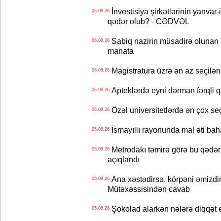
İnvestisiya şirkətlərinin yanvar-
06.08.26
qədər olub? - CƏDVƏL
Sabiq nazirin müsadirə olunan ə
06.08.26
manata
Magistratura üzrə ən az seçilən 
06.08.26
Apteklərdə eyni dərman fərqli q
06.08.26
Özəl universitetlərdə ən çox seç
06.08.26
İsmayıllı rayonunda mal əti ba
05.08.26
Metrodakı təmirə görə bu qədər 
05.08.26
açıqlandı
Ana xəstədirsə, körpəni əmizdir
05.08.26
Mütəxəssisindən cavab
Şokolad alarkən nələrə diqqət 
05.08.26