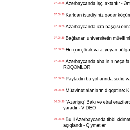
Azərbaycanda işçi axtarılır - Ə
07.08.26
Kartdan istədiyiniz qədər köçür
07.08.26
Azərbaycanda icra başçısı olma
07.08.26
Bağlanan universitetin müəllimlər
07.08.26
Ən çox çörək və ət yeyən bölgə
07.08.26
Azərbaycanda əhalinin neçə faizi 
07.08.26
RƏQƏMLƏR
Paytaxtın bu yollarında sıxlıq v
07.08.26
Müavinət alanların diqqətinə: Ki
06.08.26
“Azərişıq“ Bakı və ətraf ərazilə
06.08.26
yaradır - VİDEO
Bu il Azərbaycanda tibbi xidmət
06.08.26
açıqlandı - Qiymətlər