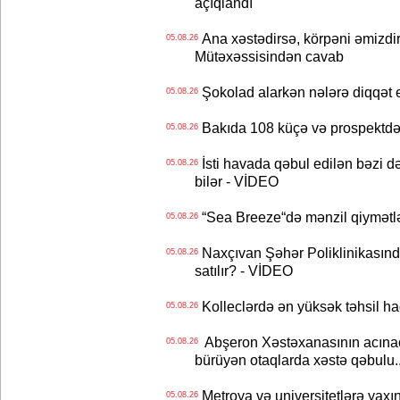
açıqlandı
Ana xəstədirsə, körpəni əmizdir
05.08.26
Mütəxəssisindən cavab
Şokolad alarkən nələrə diqqət 
05.08.26
Bakıda 108 küçə və prospektdə 
05.08.26
İsti havada qəbul edilən bəzi d
05.08.26
bilər - VİDEO
“Sea Breeze“də mənzil qiymətlər
05.08.26
Naxçıvan Şəhər Poliklinikasında
05.08.26
satılır? - VİDEO
Kolleclərdə ən yüksək təhsil haq
05.08.26
Abşeron Xəstəxanasının acınaca
05.08.26
bürüyən otaqlarda xəstə qəbulu..
Metroya və universitetlərə yaxın
05.08.26