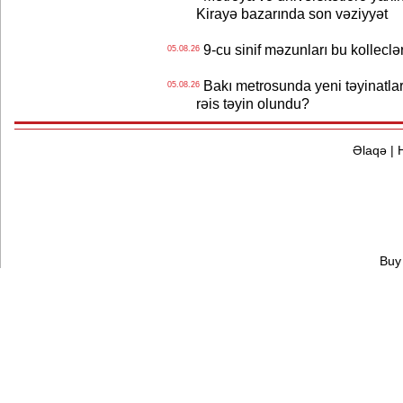
Kirayə bazarında son vəziyyət
9-cu sinif məzunları bu kolleclə
05.08.26
Bakı metrosunda yeni təyinatlar
05.08.26
rəis təyin olundu?
Əlaqə
|
Buy 