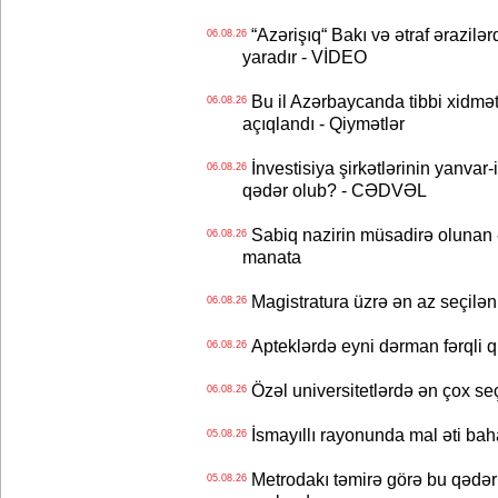
“Azərişıq“ Bakı və ətraf ərazilə
06.08.26
yaradır - VİDEO
Bu il Azərbaycanda tibbi xidmət
06.08.26
açıqlandı - Qiymətlər
İnvestisiya şirkətlərinin yanvar-
06.08.26
qədər olub? - CƏDVƏL
Sabiq nazirin müsadirə olunan ə
06.08.26
manata
Magistratura üzrə ən az seçilən 
06.08.26
Apteklərdə eyni dərman fərqli q
06.08.26
Özəl universitetlərdə ən çox seç
06.08.26
İsmayıllı rayonunda mal əti ba
05.08.26
Metrodakı təmirə görə bu qədər 
05.08.26