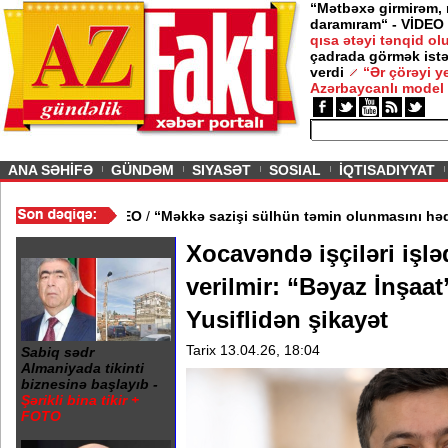
“Mətbəxə girmirəm,
daramıram“ - VİDEO
qısa ətəyi tənqid o
çadrada görmək istə
m” -
Nigar
verdi
“Ər çörəyi 
Azərbaycanlı model
ious
ANA SƏHİFƏ
GÜNDƏM
SIYASƏT
SOSIAL
İQTISADIYYAT
ndan kənarlaşdırılıb - VİDEO
/
“Məkkə sazişi sülhün təmin olunma
Xocavəndə işçiləri işlə
verilmir: “Bəyaz İnşaat
Yusiflidən şikayət
Tarix 13.04.26, 18:04
Sabiq sədr
Almaniyada tikinti
biznesinə başlayıb -
Şərikli bina tikir +
FOTO