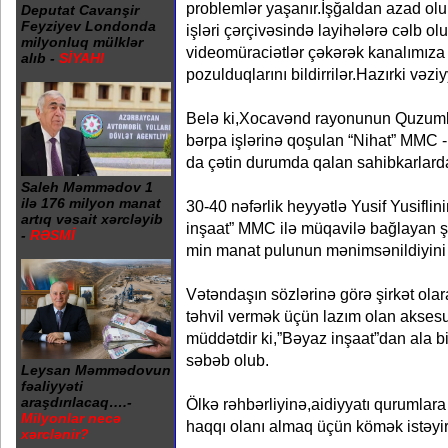
problemlər yaşanır.İşğaldan azad olu
Deputat Cavanşir
Feyziyev Londonda
işləri çərçivəsində layihələrə cəlb ol
milyonluq mülklər
videomüraciətlər çəkərək kanalımıza
alıb -
SİYAHI
pozulduqlarını bildirrilər.Hazırki vəz
Belə ki,Xocavənd rayonunun Quzumkə
bərpa işlərinə qoşulan “Nihat” MMC -
da çətin durumda qalan sahibkarlarda
Saleh Məmmədov 1
ilə 176 milyon manat
30-40 nəfərlik heyyətlə Yusif Yusifli
artıq vəsait xərcləyib
inşaat” MMC ilə müqavilə bağlayan şir
-
RƏSMİ
min manat pulunun mənimsənildiyini i
Vətəndaşın sözlərinə görə şirkət ola
təhvil vermək üçün lazım olan aksesu
müddətdir ki,”Bəyaz inşaat”dan ala bi
səbəb olub.
Leysan Məmmədovun
fəaliyyəti
araşdırılacaq….-
Ölkə rəhbərliyinə,aidiyyatı qurumlar
Milyonlar necə
haqqı olanı almaq üçün kömək istəyir
xərclənir?