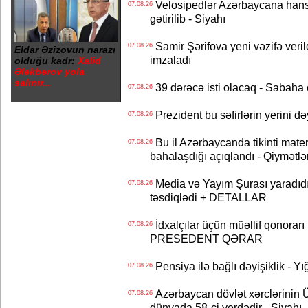
Velosipedlər Azərbaycana hans
07.08.26
gətirilib - Siyahı
Samir Şərifova yeni vəzifə veri
07.08.26
Eldar Əzizovun narazı
imzaladı
olduğu kadr:
Xalid
Ələkbərov yola
salınır...
39 dərəcə isti olacaq - Sabaha
07.08.26
Prezident bu səfirlərin yerini d
07.08.26
Bu il Azərbaycanda tikinti mater
07.08.26
bahalaşdığı açıqlandı - Qiymətlə
Media və Yayım Şurası yaradıdı 
07.08.26
təsdiqlədi + DETALLAR
İdxalçılar üçün müəllif qonorarı
07.08.26
PRESEDENT QƏRAR
Pensiya ilə bağlı dəyişiklik - Yı
07.08.26
Azərbaycan dövlət xərclərinin
07.08.26
dünyada 58-ci yerdədir - Siyahı