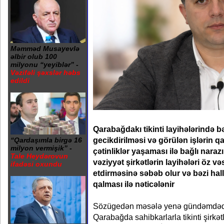
Məmməd Musayevlə
əlbir olub 100
milyonu “yeyiblər” -
Vəzifəli şəxslər həbs
edildi
Qarabağdakı tikinti layihələrində bə
gecikdirilməsi və görülən işlərin qa
“Qardaşımla birgə 16
milyon vermişik” -
çətinliklər yaşaması ilə bağlı nara
Tale Heydərovun
vəziyyət şirkətlərin layihələri öz v
ifadəsi oxundu
etdirməsinə səbəb olur və bəzi hall
qalması ilə nəticələnir
Sözügedən məsələ yenə gündəmdədir
Qarabağda sahibkarlarla tikinti şirkət