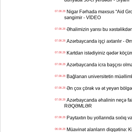
Nigar Fərhada məxsus “Aid Grou
07.08.26
səngimir - VİDEO
Əhalimizin yarısı bu xəstəlikdən
07.08.26
Azərbaycanda işçi axtarılır - Ə
07.08.26
Kartdan istədiyiniz qədər köçür
07.08.26
Azərbaycanda icra başçısı olma
07.08.26
Bağlanan universitetin müəllimlər
07.08.26
Ən çox çörək və ət yeyən bölgə
07.08.26
Azərbaycanda əhalinin neçə faizi 
07.08.26
RƏQƏMLƏR
Paytaxtın bu yollarında sıxlıq v
07.08.26
Müavinət alanların diqqətinə: Ki
06.08.26