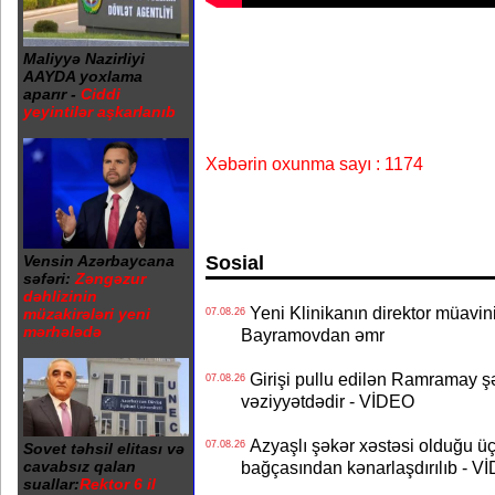
Maliyyə Nazirliyi
AAYDA yoxlama
aparır -
Ciddi
yeyintilər aşkarlanıb
Xəbərin oxunma sayı : 1174
Sosial
Vensin Azərbaycana
səfəri:
Zəngəzur
dəhlizinin
Yeni Klinikanın direktor müavini 
müzakirələri yeni
07.08.26
mərhələdə
Bayramovdan əmr
Girişi pullu edilən Ramramay şə
07.08.26
vəziyyətdədir - VİDEO
Azyaşlı şəkər xəstəsi olduğu ü
07.08.26
Sovet təhsil elitası və
cavabsız qalan
bağçasından kənarlaşdırılıb - V
suallar:
Rektor 6 il