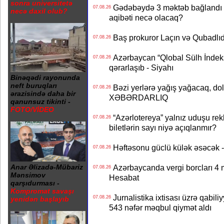
sonra universitetə
Gədəbəydə 3 məktəb bağlandı - 
07.08.26
necə daxil olub?
aqibəti necə olacaq?
Baş prokuror Laçın və Qubadl
07.08.26
Azərbaycan “Qlobal Sülh İndek
07.08.26
qərarlaşıb - Siyahı
Binəqədi rayonunda
neft buruqları
Bəzi yerlərə yağış yağacaq, do
07.08.26
ərazisində daha bir
XƏBƏRDARLIQ
qanunsuz tikinti -
FOTO/VİDEO
“Azərlotereya” yalnız uduşu rek
07.08.26
biletlərin sayı niyə açıqlanmır?
Həftəsonu güclü külək əsəcə
07.08.26
Anar Əlizadə-Mübariz
Azərbaycanda vergi borcları 4 m
07.08.26
Mənsimov
Hesabat
qarşıdurması -
Kompromat savaşı
Jurnalistika ixtisası üzrə qabiliy
07.08.26
yenidən başlayıb
543 nəfər məqbul qiymət aldı