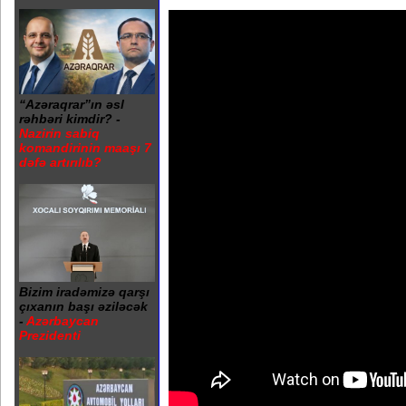
“Azəraqrar”ın əsl
rəhbəri kimdir? -
Nazirin sabiq
komandirinin maaşı 7
dəfə artırılıb?
Bizim iradəmizə qarşı
çıxanın başı əziləcək
-
Azərbaycan
Prezidenti