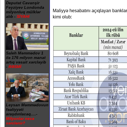
Deputat Cavanşir
Feyziyev Londonda
Maliyyə hesabatını açıqlayan banklar
milyonluq mülklər
kimi olub:
alıb -
SİYAHI
Saleh Məmmədov 1
ilə 176 milyon manat
artıq vəsait xərcləyib
-
RƏSMİ
Leysan Məmmədovun
fəaliyyəti
araşdırılacaq….-
Milyonlar necə
xərclənir?