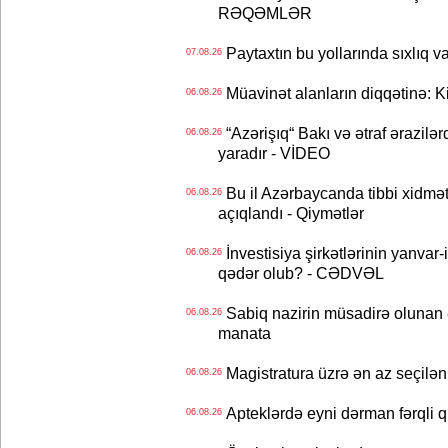
RƏQƏMLƏR
Paytaxtın bu yollarında sıxlıq v
07.08.26
Müavinət alanların diqqətinə: Ki
06.08.26
“Azərişıq“ Bakı və ətraf ərazilə
06.08.26
yaradır - VİDEO
Bu il Azərbaycanda tibbi xidmət
06.08.26
açıqlandı - Qiymətlər
İnvestisiya şirkətlərinin yanvar-
06.08.26
qədər olub? - CƏDVƏL
Sabiq nazirin müsadirə olunan ə
06.08.26
manata
Magistratura üzrə ən az seçilən 
06.08.26
Apteklərdə eyni dərman fərqli q
06.08.26