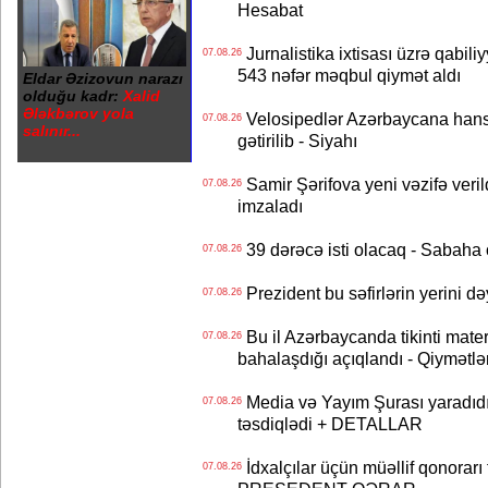
Hesabat
Jurnalistika ixtisası üzrə qabiliy
07.08.26
543 nəfər məqbul qiymət aldı
Eldar Əzizovun narazı
olduğu kadr:
Xalid
Ələkbərov yola
Velosipedlər Azərbaycana hans
07.08.26
salınır...
gətirilib - Siyahı
Samir Şərifova yeni vəzifə veri
07.08.26
imzaladı
39 dərəcə isti olacaq - Sabaha
07.08.26
Prezident bu səfirlərin yerini d
07.08.26
Bu il Azərbaycanda tikinti mater
07.08.26
bahalaşdığı açıqlandı - Qiymətlə
Media və Yayım Şurası yaradıdı 
07.08.26
təsdiqlədi + DETALLAR
İdxalçılar üçün müəllif qonorarı
07.08.26