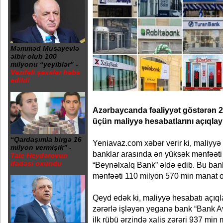
Məmməd Musayevlə
əlbir olub 100
milyonu “yeyiblər” -
Vəzifəli şəxslər həbs
edildi
Azərbaycanda fəaliyyət göstərən 21
üçün maliyyə hesabatlarını açıqlayı
“Qardaşımla birgə 16
Yeniavaz.com xəbər verir ki, maliyyə
milyon vermişik” -
banklar arasında ən yüksək mənfəəti 
Tale Heydərovun
ifadəsi oxundu
“Beynəlxalq Bank” əldə edib. Bu bankı
mənfəəti 110 milyon 570 min manat o
Qeyd edək ki, maliyyə hesabatı açıq
zərərlə işləyən yeganə bank “Bank Av
ilk rübü ərzində xalis zərəri 937 min