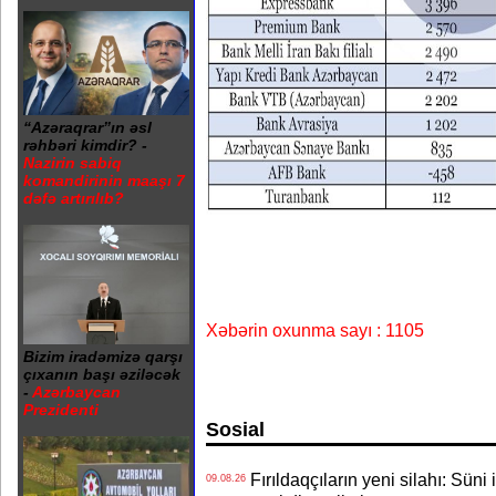
“Azəraqrar”ın əsl
rəhbəri kimdir? -
Nazirin sabiq
komandirinin maaşı 7
dəfə artırılıb?
Xəbərin oxunma sayı : 1105
Bizim iradəmizə qarşı
çıxanın başı əziləcək
-
Azərbaycan
Prezidenti
Sosial
Fırıldaqçıların yeni silahı: Süni 
09.08.26