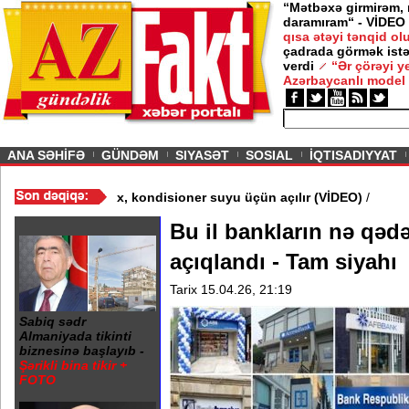
“Mətbəxə girmirəm,
daramıram“ - VİDEO
qısa ətəyi tənqid o
çadrada görmək istə
verdi
“Ər çörəyi 
Azərbaycanlı model
ious
ANA SƏHİFƏ
GÜNDƏM
SIYASƏT
SOSIAL
İQTISADIYYAT
em: Çətirlər yağış üçün yox, kondisioner suyu üçün açılır (VİDEO
Bu il bankların nə qəd
açıqlandı - Tam siyahı
Tarix 15.04.26, 21:19
Sabiq sədr
Almaniyada tikinti
biznesinə başlayıb -
Şərikli bina tikir +
FOTO