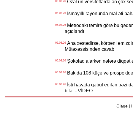
Özəl universitetlərdə ən çox seç
06.08.26
İsmayıllı rayonunda mal əti ba
05.08.26
Metrodakı təmirə görə bu qədər 
05.08.26
açıqlandı
Ana xəstədirsə, körpəni əmizdir
05.08.26
Mütəxəssisindən cavab
Şokolad alarkən nələrə diqqət 
05.08.26
Bakıda 108 küçə və prospektdə 
05.08.26
İsti havada qəbul edilən bəzi d
05.08.26
bilər - VİDEO
Əlaqə
|