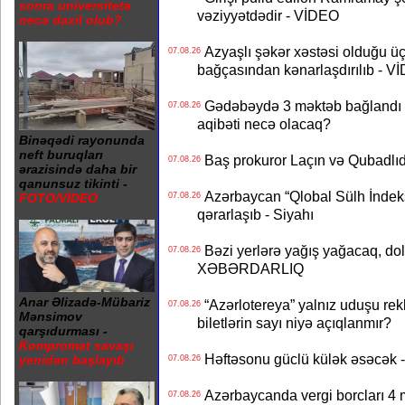
sonra universitetə
vəziyyətdədir - VİDEO
necə daxil olub?
Azyaşlı şəkər xəstəsi olduğu ü
07.08.26
bağçasından kənarlaşdırılıb - V
Gədəbəydə 3 məktəb bağlandı - 
07.08.26
aqibəti necə olacaq?
Binəqədi rayonunda
neft buruqları
Baş prokuror Laçın və Qubadl
07.08.26
ərazisində daha bir
qanunsuz tikinti -
Azərbaycan “Qlobal Sülh İndek
07.08.26
FOTO/VİDEO
qərarlaşıb - Siyahı
Bəzi yerlərə yağış yağacaq, do
07.08.26
XƏBƏRDARLIQ
Anar Əlizadə-Mübariz
“Azərlotereya” yalnız uduşu rek
07.08.26
Mənsimov
biletlərin sayı niyə açıqlanmır?
qarşıdurması -
Kompromat savaşı
Həftəsonu güclü külək əsəcə
yenidən başlayıb
07.08.26
Azərbaycanda vergi borcları 4 m
07.08.26