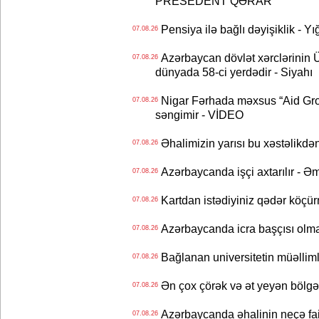
PRESEDENT QƏRAR
Pensiya ilə bağlı dəyişiklik - Yı
07.08.26
Azərbaycan dövlət xərclərinin
07.08.26
dünyada 58-ci yerdədir - Siyahı
Nigar Fərhada məxsus “Aid Grou
07.08.26
səngimir - VİDEO
Əhalimizin yarısı bu xəstəlikdən
07.08.26
Azərbaycanda işçi axtarılır - Ə
07.08.26
Kartdan istədiyiniz qədər köçür
07.08.26
Azərbaycanda icra başçısı olma
07.08.26
Bağlanan universitetin müəllimlər
07.08.26
Ən çox çörək və ət yeyən bölgə
07.08.26
Azərbaycanda əhalinin neçə faizi 
07.08.26