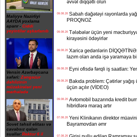
əvvəl diqqətli olun
Sabah dağətəyi rayonlarda yağı
09.08.26
Maliyyə Nazirliyi
PROQNOZ
AAYDA yoxlama
aparır -
Ciddi
yeyintilər aşkarlanıb
Tələbələr üçün yeni məcburiyyə
09.08.26
kirayəsini ödəyirlər
Xaricə gedənlərin DİQQƏTİNƏ: 
09.08.26
lazım olan anda işə yaramaya bi
Eyni ofisdə fərqli iş saatları: 
09.08.26
Vensin Azərbaycana
səfəri:
Zəngəzur
Bakıda problem: Çətirlər yağış 
09.08.26
dəhlizinin
müzakirələri yeni
üçün açılır (VİDEO)
mərhələdə
Avtomobil bazarında kredit bum
09.08.26
hibridlərə maraq artır
Yeni Klinikanın direktor müavini 
07.08.26
Bayramovdan əmr
Sovet təhsil elitası və
cavabsız qalan
suallar:
Rektor 6 il
Girişi pullu edilən Ramramay şə
07.08.26