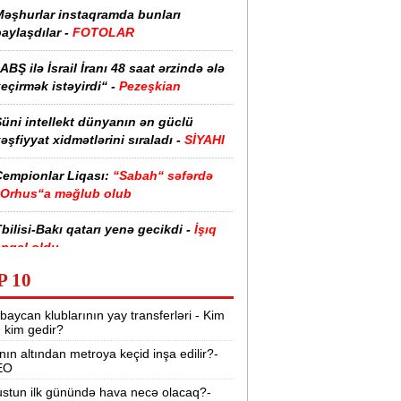
Məşhurlar instaqramda bunları
aylaşdılar -
FOTOLAR
ABŞ ilə İsrail İranı 48 saat ərzində ələ
eçirmək istəyirdi“ -
Pezeşkian
üni intellekt dünyanın ən güclü
əşfiyyat xidmətlərini sıraladı -
SİYAHI
Çempionlar Liqası:
“Sabah“ səfərdə
“Orhus“a məğlub olub
bilisi-Bakı qatarı yenə gecikdi -
İşıq
əngəl oldu
P 10
Şəmsi Səmədzadə danışdı:
O daha
mənim həyat yoldaşım deyil - VİDEO
baycan klublarının yay transferləri - Kim
r, kim gedir?
smayıllı rayonunda mal əti bahalaşıb -
nın altından metroya keçid inşa edilir?-
VİDEO
EO
Metrodakı təmirə görə bu qədər
stun ilk günündə hava necə olacaq?-