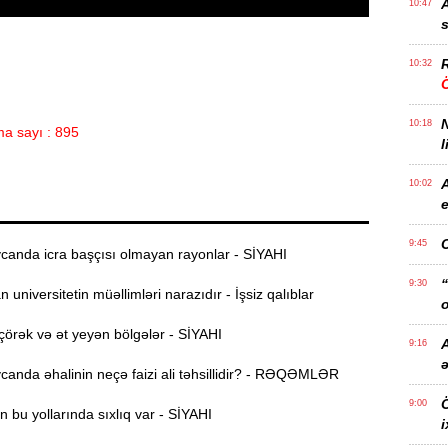
A
10:47
s
R
10:32
Ö
10:18
a sayı : 895
l
10:02
e
9:45
anda icra başçısı olmayan rayonlar - SİYAHI
“
9:30
universitetin müəllimləri narazıdır - İşsiz qalıblar
o
örək və ət yeyən bölgələr - SİYAHI
A
9:16
anda əhalinin neçə faizi ali təhsillidir? - RƏQƏMLƏR
Ö
9:00
 bu yollarında sıxlıq var - SİYAHI
i