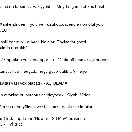
tadion baxımsız vəziyyətdə - Meydançanı kol-kos basıb
17:49
A
nkəndi dəmir yolu və Füzuli-Xocavənd avtomobil yolu
VİDEO
T
17:35
e
ili Agentliyi ilə bağlı iddialar: Təyinatlar şəxsi
lərlə aparılıb?
17:20
v
78 aptekdə yoxlama aparılıb - 11-də nöqsanlar aşkarlanıb
x
ristlər bu il Şuşada neçə gecə qalıblar? - Siyahı
17:03
avitasiyası yox olacaq? - AÇIQLAMA
N
16:47
 əvəzinə bu avtobuslar işləyəcək - Siyahı-Video
rova daha yüksək vəzifə - nazir postu verilə bilər
İ
16:29
i
 15-dən qatarlar “Nizami”-“28 May” arasında
cək - VİDEO
“
16:14