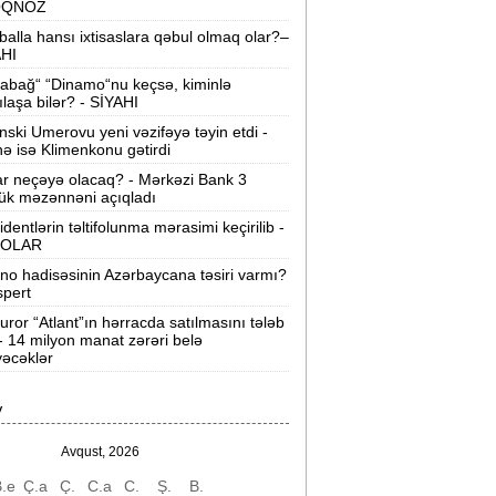
OQNOZ
vtobus ayrılacaq -
Say açıqlandı
balla hansı ixtisaslara qəbul olmaq olar?–
“Gözəl qadına əvvəlcə görünüşünə
AHI
örə yanaşırlar, amma...“ -
Aygün
abağ“ “Dinamo“nu keçsə, kiminlə
Kazımova
ılaşa bilər? - SİYAHI
nski Umerovu yeni vəzifəyə təyin etdi -
Ana xəstədirsə, körpəni əmizdirmək
nə isə Klimenkonu gətirdi
əhlükəlidirmi? -
Mütəxəssisindən
ar neçəyə olacaq? - Mərkəzi Bank 3
cavab
ük məzənnəni açıqladı
identlərin təltifolunma mərasimi keçirilib -
Şokolad alarkən nələrə diqqət
OLAR
tməliyik? -
VİDEO
ino hadisəsinin Azərbaycana təsiri varmı?
spert
Mənə aid bəzi fikirlər təhrif olunub” -
Hikmət Hacıyev
uror “Atlant”ın hərracda satılmasını tələb
 - 14 milyon manat zərəri belə
əcəklər
Bakıda 108 küçə və prospektdə yol
əmiri aparılır −
AAYDA
V
sti havada qəbul edilən bəzi dərmanlar
əsadlar törədə bilər -
VİDEO
Avqust, 2026
.e
Ç.a
Ç.
C.a
C.
Ş.
B.