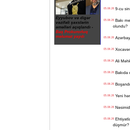
9-cu sini
05.08.26
Eyyubov və digər
Bakı metr
05.08.26
vəzifəli şəxslərin
olundu?
əməlləri açıqlandı -
Baş Prokurorluq
məlumat yaydı
Azərbayc
05.08.26
Xocavənd
05.08.26
Ali Məhk
05.08.26
Bakıda q
05.08.26
Boşandıq
05.08.26
Yeni hərb
05.08.26
Nəsimidə 
05.08.26
Ehtiyatla
05.08.26
düşmür?