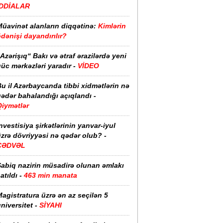
İDDİALAR
Müavinət alanların diqqətinə:
Kimlərin
dənişi dayandırılır?
Azərişıq“ Bakı və ətraf ərazilərdə yeni
üc mərkəzləri yaradır -
VİDEO
u il Azərbaycanda tibbi xidmətlərin nə
ədər bahalandığı açıqlandı -
Qiymətlər
nvestisiya şirkətlərinin yanvar-iyul
zrə dövriyyəsi nə qədər olub? -
CƏDVƏL
Sabiq nazirin müsadirə olunan əmlakı
atıldı -
463 min manata
agistratura üzrə ən az seçilən 5
niversitet -
SİYAHI