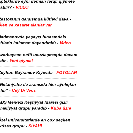
pteklərdə eyni dərman fərqli qiymətə
atılır? -
VİDEO
estoranın qarşısında kütləvi dava -
lən və xəsarət alanlar var
Nərimanovda yaşayış binasındakı
iftlərin istismarı dayandırıldı -
Video
Azərbaycan nefti ucuzlaşmaqda davam
dir -
Yeni qiymət
Ceyhun Bayramov Kiyevdə -
FOTOLAR
Netanyahu ilə aramızda fikir ayrılıqları
lur“ -
Cey Di Vens
BŞ Mərkəzi Kəşfiyyat İdarəsi gizli
əməliyyat qrupu yaradıb -
Kuba üzrə
zəl universitetlərdə ən çox seçilən
xtisas qrupu -
SİYAHI