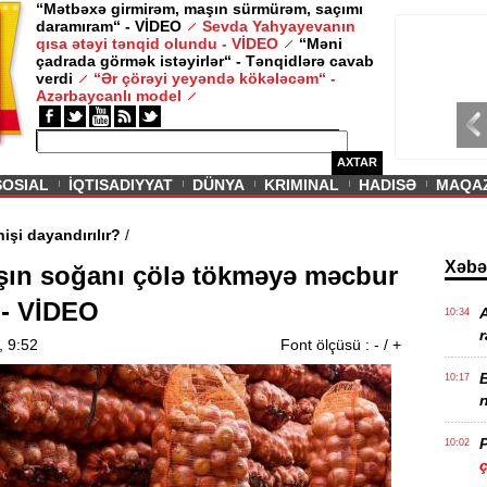
“Mətbəxə girmirəm, maşın sürmürəm, saçımı
daramıram“ - VİDEO
Sevda Yahyayevanın
/ MAQAZIN /
qısa ətəyi tənqid olundu - VİDEO
“Məni
çadrada görmək istəyirlər“ - Tənqidlərə cavab
Sevda Yahy
verdi
“Ər çörəyi yeyəndə kökələcəm“ -
VİDEO
Azərbaycanlı model
AXTAR
SOSIAL
İQTISADIYYAT
DÜNYA
KRIMINAL
HADISƏ
MAQA
in ödənişi dayandırılır?
/
Xəbə
şın soğanı çölə tökməyə məcbur
- VİDEO
10:34
r
, 9:52
Font ölçüsü :
-
/
+
B
10:17
n
P
10:02