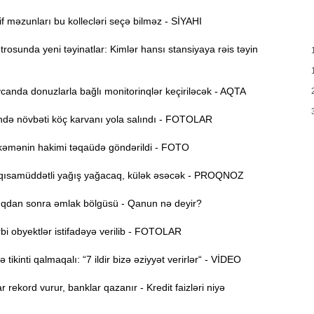
M
f məzunları bu kollecləri seçə bilməz - SİYAHI
19:48
osunda yeni təyinatlar: Kimlər hansı stansiyaya rəis təyin
m
19:31
anda donuzlarla bağlı monitorinqlər keçiriləcək - AQTA
b
ə növbəti köç karvanı yola salındı - FOTOLAR
19:16
d
əmənin hakimi təqaüdə göndərildi - FOTO
19:00
ısamüddətli yağış yağacaq, külək əsəcək - PROQNOZ
dan sonra əmlak bölgüsü - Qanun nə deyir?
18:41
Ç
i obyektlər istifadəyə verilib - FOTOLAR
N
18:22
tikinti qalmaqalı: “7 ildir bizə əziyyət verirlər“ - VİDEO
a
r rekord vurur, banklar qazanır - Kredit faizləri niyə
K
18:05
o