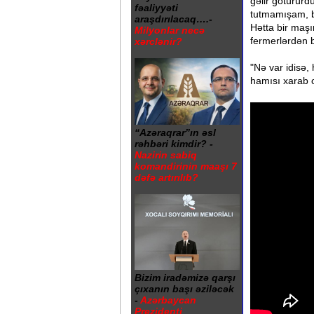
gəlir götürürd
fəaliyyəti
tutmamışam, b
araşdırılacaq….-
Hətta bir maş
Milyonlar necə
fermerlərdən bi
xərclənir?
"Nə var idisə
hamısı xarab o
“Azəraqrar”ın əsl
rəhbəri kimdir? -
Nazirin sabiq
komandirinin maaşı 7
dəfə artırılıb?
Bizim iradəmizə qarşı
çıxanın başı əziləcək
-
Azərbaycan
Prezidenti