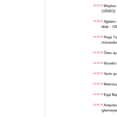
Məşhur s
05.08.26
(VİDEO)
Ağdam-Xa
05.08.26
tikilir - 
Peşə Təhs
04.08.26
münasibət
Ötən ay 
04.08.26
Əcnəbi tu
04.08.26
Yerin qr
04.08.26
Metronun
04.08.26
Eşqi Bağı
04.08.26
Avqustun
04.08.26
işləməyə