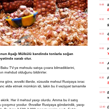
I
9:48
E
9:32
g
Ə
9:15
H
9:00
Y
nun Aşağı Mülkülü kəndində tonlarla soğan
əyətində xarab olur.
A
8:46
 Baku TV-yə məhsulu satışa çıxara bilmədiklərini,
t
şın məhdud olduğunu bildirirlər.
P
8:30
inə görə, əvvəlki illərdə, xüsusilə məhsul Rusiyaya ixrac
nc əldə etmək mümkün idi, lakin bu il vəziyyət tamamilə
E
12:55
v
 əkirik. Hər il məhsul yaxşı olurdu. Amma bu il satış
 çıxışımız yoxdur. Əvvəllər Rusiyaya göndərirdik, yaxşı
12:40