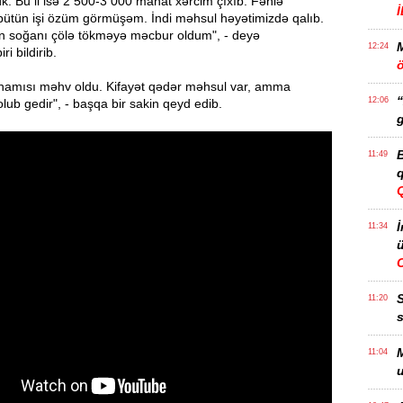
ük. Bu il isə 2 500-3 000 manat xərcim çıxıb. Fəhlə
ütün işi özüm görmüşəm. İndi məhsul həyətimizdə qalıb.
ın soğanı çölə tökməyə məcbur oldum", - deyə
12:24
ri bildirib.
ö
, hamısı məhv oldu. Kifayət qədər məhsul var, amma
“
12:06
lub gedir", - başqa bir sakin qeyd edib.
g
B
11:49
q
İ
11:34
ü
11:20
s
M
11:04
u