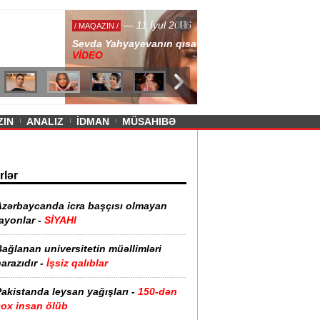
— 11 İyul 2026
ayevanın qısa ətəyi tənqid olundu -
ZIN
ANALIZ
İDMAN
MÜSAHIBƏ
rlər
Azərbaycanda icra başçısı olmayan
ayonlar -
SİYAHI
ağlanan universitetin müəllimləri
arazıdır -
İşsiz qalıblar
akistanda leysan yağışları -
150-dən
çox insan ölüb