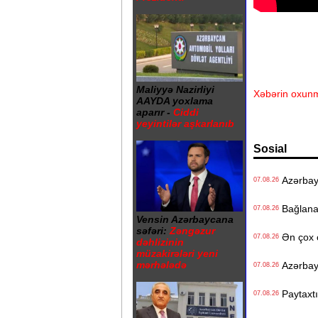
Maliyyə Nazirliyi
Xəbərin oxunm
AAYDA yoxlama
aparır -
Ciddi
yeyintilər aşkarlanıb
Sosial
Azərbayc
07.08.26
Bağlanan 
07.08.26
Vensin Azərbaycana
səfəri:
Zəngəzur
Ən çox ç
07.08.26
dəhlizinin
müzakirələri yeni
mərhələdə
Azərbayc
07.08.26
Paytaxtın
07.08.26