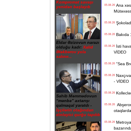
Kompromat savaşı
Ana xəstə
05.08.26
yenidən başlayıb
Mütəxəss
Şokolad 
05.08.26
Bakıda 1
05.08.26
Eldar Əzizovun narazı
İsti hava
05.08.26
olduğu kadr:
Xalid
Ələkbərov yola
VİDEO
salınır...
“Sea Bree
05.08.26
Naxçıvan 
05.08.26
- VİDEO
Kolleclər
05.08.26
Sahib Məmmədovun
“mənbə” axtarışı
Abşeron 
05.08.26
qalmaqal yaratdı -
İşçilərin otağından
otaqlarda
dinləyici qurğu tapılıb
Metroya v
05.08.26
bazarınd