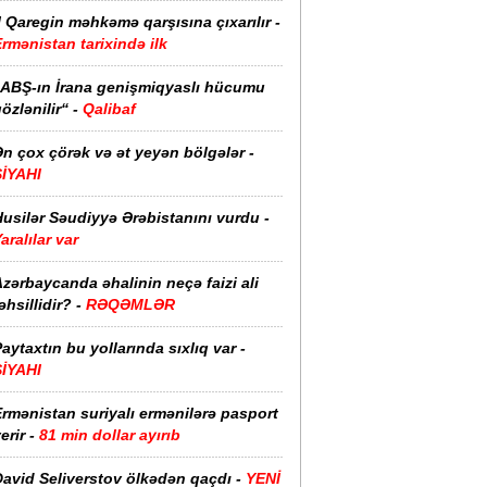
I Qaregin məhkəmə qarşısına çıxarılır -
rmənistan tarixində ilk
“ABŞ-ın İrana genişmiqyaslı hücumu
özlənilir“ -
Qalibaf
n çox çörək və ət yeyən bölgələr -
SİYAHI
usilər Səudiyyə Ərəbistanını vurdu -
aralılar var
zərbaycanda əhalinin neçə faizi ali
əhsillidir? -
RƏQƏMLƏR
aytaxtın bu yollarında sıxlıq var -
SİYAHI
rmənistan suriyalı ermənilərə pasport
erir -
81 min dollar ayırıb
David Seliverstov ölkədən qaçdı -
YENİ