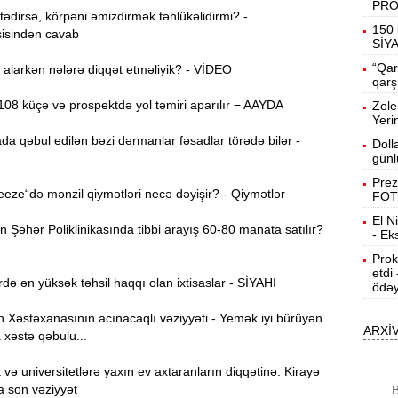
PR
a
dirsə, körpəni əmizdirmək təhlükəlidirmi? -
150 
isindən cavab
SİY
21:50
g
“Qar
alarkən nələrə diqqət etməliyik? - VİDEO
qarş
08 küçə və prospektdə yol təmiri aparılır − AAYDA
Zele
21:32
Yeri
t
da qəbul edilən bəzi dərmanlar fəsadlar törədə bilər -
Doll
günl
Prez
21:13
ze“də mənzil qiymətləri necə dəyişir? - Qiymətlər
FOT
e
El N
Şəhər Poliklinikasında tibbi arayış 60-80 manata satılır?
- Ek
“
20:57
Prok
etdi
də ən yüksək təhsil haqqı olan ixtisaslar - SİYAHI
ödəy
20:40
t
Xəstəxanasının acınacaqlı vəziyyəti - Yemək iyi bürüyən
ARXİ
 xəstə qəbulu...
İ
20:25
f
ə universitetlərə yaxın ev axtaranların diqqətinə: Kirayə
a son vəziyyət
B
20:06