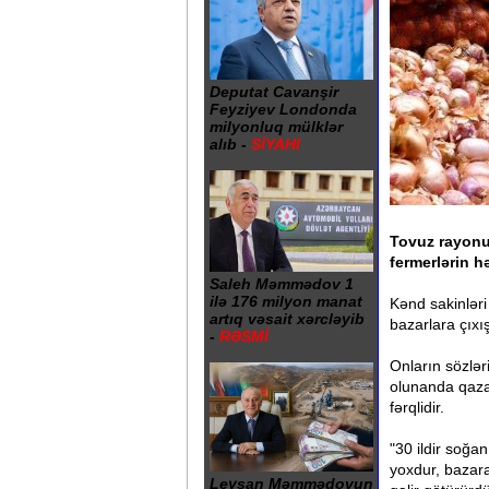
Deputat Cavanşir
Feyziyev Londonda
milyonluq mülklər
alıb -
SİYAHI
Tovuz rayonu
fermerlərin h
Saleh Məmmədov 1
ilə 176 milyon manat
Kənd sakinləri
artıq vəsait xərcləyib
bazarlara çıxı
-
RƏSMİ
Onların sözlər
olunanda qaza
fərqlidir.
"30 ildir soğan
yoxdur, bazara
Leysan Məmmədovun