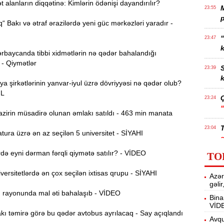
alanların diqqətinə: Kimlərin ödənişi dayandırılır?
23:55
p
“ Bakı və ətraf ərazilərdə yeni güc mərkəzləri yaradır -
“
23:47
k
rbaycanda tibbi xidmətlərin nə qədər bahalandığı
 - Qiymətlər
S
23:39
k
ya şirkətlərinin yanvar-iyul üzrə dövriyyəsi nə qədər olub?
ƏL
23:24
zirin müsadirə olunan əmlakı satıldı - 463 min manata
T
23:04
ura üzrə ən az seçilən 5 universitet - SİYAHI
ə eyni dərman fərqli qiymətə satılır? - VİDEO
TO
22:45
ersitetlərdə ən çox seçilən ixtisas qrupu - SİYAHI
Azər
gəli
İ
22:27
ı rayonunda mal əti bahalaşıb - VİDEO
Bina
VİD
ı təmirə görə bu qədər avtobus ayrılacaq - Say açıqlandı
22:10
Avqu