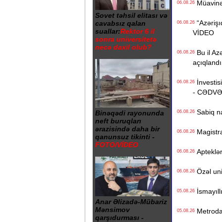
Müavinət 
06.08.26
Sovet təhsil elitası və
“Azərişıq
cavabsız qalan
06.08.26
suallar:
Rektor 6 il
VİDEO
sonra universitetə
necə daxil olub?
Bu il Azə
06.08.26
açıqlandı
İnvestisi
06.08.26
- CƏDV
Sabiq na
06.08.26
Binəqədi rayonunda
neft buruqları
ərazisində daha bir
Magistrat
06.08.26
qanunsuz tikinti -
FOTO/VİDEO
Apteklərd
06.08.26
Özəl univ
06.08.26
İsmayıll
05.08.26
Anar Əlizadə-Mübariz
Mənsimov
Metrodak
05.08.26
qarşıdurması -