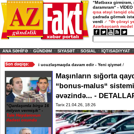
“Mətbəxə girmirəm,
daramıram“ - VİDEO
qısa ətəyi tənqid o
çadrada görmək istə
verdi
“Ər çörəyi 
Azərbaycanlı model
ious
ANA SƏHİFƏ
GÜNDƏM
SIYASƏT
SOSIAL
İQTISADIYYAT
ldı - Video
/
Azərbaycan nefti ucuzlaşmaqda davam edir - Yeni qiy
Maşınların sığorta qayd
“bonus-malus“ sistemi 
əvəzində... - DETALLA
Tarix 21.04.26, 18:26
“Qardaşımla birgə 16
milyon vermişik” -
Tale Heydərovun
ifadəsi oxundu