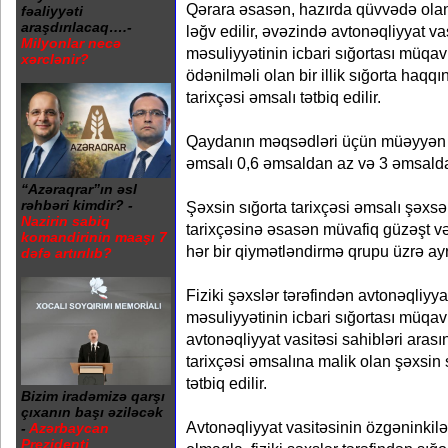
Qərara əsasən, hazırda qüvvədə ola
fəaliyyəti
araşdırılacaq….-
ləğv edilir, əvəzində avtonəqliyyat va
Milyonlar necə
məsuliyyətinin icbari sığortası müqa
xərclənir?
ödənilməli olan bir illik sığorta haq
tarixçəsi əmsalı tətbiq edilir.
Qaydanın məqsədləri üçün müəyyən ed
əmsalı 0,6 əmsaldan az və 3 əmsalda
“Azəraqrar”ın əsl
rəhbəri kimdir? -
Şəxsin sığorta tarixçəsi əmsalı şəxsə
Nazirin sabiq
tarixçəsinə əsasən müvafiq güzəşt və
komandirinin maaşı 7
hər bir qiymətləndirmə qrupu üzrə ayrı
dəfə artırılıb?
Fiziki şəxslər tərəfindən avtonəqliyya
məsuliyyətinin icbari sığortası müqav
avtonəqliyyat vasitəsi sahibləri aras
tarixçəsi əmsalına malik olan şəxsin 
tətbiq edilir.
Bizim iradəmizə qarşı
çıxanın başı əziləcək
Avtonəqliyyat vasitəsinin özgəninkiləş
-
Azərbaycan
Prezidenti