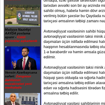
olmaqla, fiziki şəxslər tərəfindən sığ
tarixdən əvvəlki son bir ay ərzində m
sahibi olmuş, habelə həmin dövr ər
verilmiş bütün şəxslər bu Qaydada n
tarixçəsi əmsalının tətbiqi zamanı nəz
Maliyyə Nazirliyi
Avtonəqliyyat vasitəsinin sahibi hüq
AAYDA yoxlama
avtonəqliyyat vasitəsinin taksi minik 
aparır -
Ciddi
yeyintilər aşkarlanıb
daşımaları üçün istifadə edilməsi halı
haqqının hesablanmasında tətbiq olun
1-ə bərabərdir və həmin əmsala güzə
edilmir.
Avtonəqliyyat vasitəsinin taksi minik 
daşımaları üçün istifadə edilməsi halı
Vensin Azərbaycana
səfəri:
Zəngəzur
hüquqi şəxs olduqda və sığorta hadis
dəhlizinin
tarixçəsi əmsalına tətbiq edilən əlavə
müzakirələri yeni
mərhələdə
edən və sığorta hadisəsini törədən fiz
əmsalına tətbiq edilir.
Avtonəqliyyat vasitəsi sahiblərinin mü