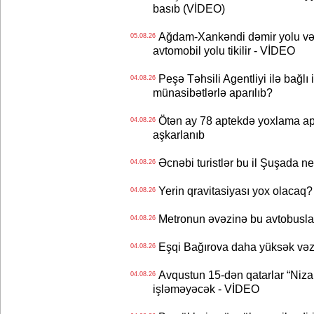
basıb (VİDEO)
Ağdam-Xankəndi dəmir yolu və
05.08.26
avtomobil yolu tikilir - VİDEO
Peşə Təhsili Agentliyi ilə bağlı i
04.08.26
münasibətlərlə aparılıb?
Ötən ay 78 aptekdə yoxlama apa
04.08.26
aşkarlanıb
Əcnəbi turistlər bu il Şuşada ne
04.08.26
Yerin qravitasiyası yox olaca
04.08.26
Metronun əvəzinə bu avtobuslar
04.08.26
Eşqi Bağırova daha yüksək vəzifə
04.08.26
Avqustun 15-dən qatarlar “Niza
04.08.26
işləməyəcək - VİDEO