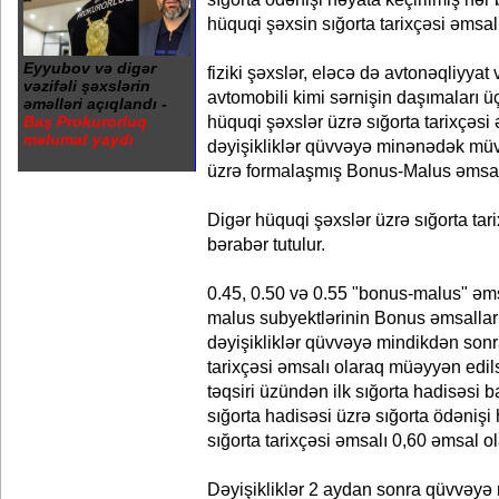
hüquqi şəxsin sığorta tarixçəsi əmsalı
Eyyubov və digər
fiziki şəxslər, eləcə də avtonəqliyyat 
vəzifəli şəxslərin
avtomobili kimi sərnişin daşımaları üç
əməlləri açıqlandı -
hüquqi şəxslər üzrə sığorta tarixçəsi
Baş Prokurorluq
məlumat yaydı
dəyişikliklər qüvvəyə minənədək mü
üzrə formalaşmış Bonus-Malus əmsalı
Digər hüquqi şəxslər üzrə sığorta tar
bərabər tutulur.
0.45, 0.50 və 0.55 "bonus-malus" əms
malus subyektlərinin Bonus əmsallar
dəyişikliklər qüvvəyə mindikdən sonr
tarixçəsi əmsalı olaraq müəyyən edil
təqsiri üzündən ilk sığorta hadisəsi 
sığorta hadisəsi üzrə sığorta ödənişi 
sığorta tarixçəsi əmsalı 0,60 əmsal o
Dəyişikliklər 2 aydan sonra qüvvəyə