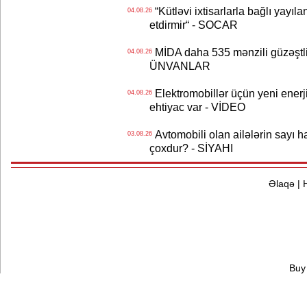
“Kütləvi ixtisarlarla bağlı yayıla
04.08.26
etdirmir“ - SOCAR
MİDA daha 535 mənzili güzəştli şə
04.08.26
ÜNVANLAR
Elektromobillər üçün yeni ener
04.08.26
ehtiyac var - VİDEO
Avtomobili olan ailələrin sayı 
03.08.26
çoxdur? - SİYAHI
Əlaqə
|
Buy 