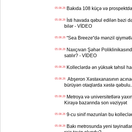
Bakıda 108 küçə və prospektdə 
05.08.26
İsti havada qəbul edilən bəzi d
05.08.26
bilər - VİDEO
“Sea Breeze“də mənzil qiymətlər
05.08.26
Naxçıvan Şəhər Poliklinikasında
05.08.26
satılır? - VİDEO
Kolleclərdə ən yüksək təhsil haq
05.08.26
Abşeron Xəstəxanasının acınaca
05.08.26
bürüyən otaqlarda xəstə qəbulu..
Metroya və universitetlərə yaxın
05.08.26
Kirayə bazarında son vəziyyət
9-cu sinif məzunları bu kolleclə
05.08.26
Bakı metrosunda yeni təyinatlar
05.08.26