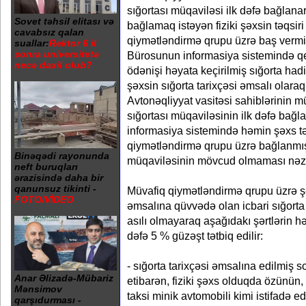
sığortası müqaviləsi ilk dəfə bağlan
Sovet təhsil elitası və
bağlamaq istəyən fiziki şəxsin təqsi
cavabsız qalan
qiymətləndirmə qrupu üzrə baş vermiş
suallar:
Rektor 6 il
sonra universitetə
Bürosunun informasiya sistemində qe
necə daxil olub?
ödənişi həyata keçirilmiş sığorta ha
şəxsin sığorta tarixçəsi əmsalı olara
Avtonəqliyyat vasitəsi sahiblərinin mü
sığortası müqaviləsinin ilk dəfə bağ
informasiya sistemində həmin şəxs t
qiymətləndirmə qrupu üzrə bağlanmış 
Binəqədi rayonunda
müqaviləsinin mövcud olmaması nəzə
neft buruqları
ərazisində daha bir
qanunsuz tikinti -
Müvafiq qiymətləndirmə qrupu üzrə şə
FOTO/VİDEO
əmsalına qüvvədə olan icbari sığorta
asılı olmayaraq aşağıdakı şərtlərin h
dəfə 5 % güzəşt tətbiq edilir:
- sığorta tarixçəsi əmsalına edilmiş s
Anar Əlizadə-Mübariz
etibarən, fiziki şəxs olduqda özünün, 
Mənsimov
taksi minik avtomobili kimi istifadə 
qarşıdurması -