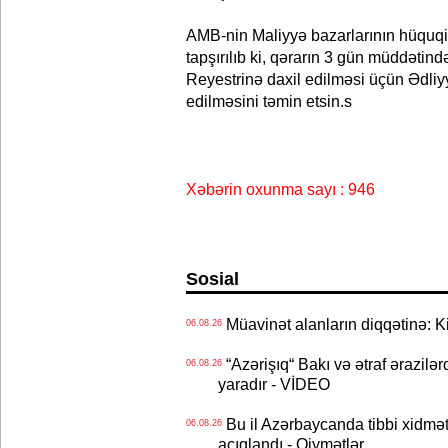
AMB-nin Maliyyə bazarlarının hüquqi
tapşırılıb ki, qərarın 3 gün müddətin
Reyestrinə daxil edilməsi üçün Ədliy
edilməsini təmin etsin.s
Xəbərin oxunma sayı : 946
Sosial
Müavinət alanların diqqətinə: Ki
06.08.26
“Azərişıq“ Bakı və ətraf ərazilə
06.08.26
yaradır - VİDEO
Bu il Azərbaycanda tibbi xidmət
06.08.26
açıqlandı - Qiymətlər