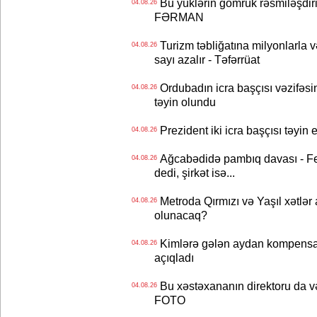
Bu yüklərin gömrük rəsmiləşdiri
04.08.26
FƏRMAN
Turizm təbliğatına milyonlarla və
04.08.26
sayı azalır - Təfərrüat
Ordubadın icra başçısı vəzifəsin
04.08.26
təyin olundu
Prezident iki icra başçısı təyi
04.08.26
Ağcabədidə pambıq davası - Fe
04.08.26
dedi, şirkət isə...
Metroda Qırmızı və Yaşıl xətlər a
04.08.26
olunacaq?
Kimlərə gələn aydan kompensas
04.08.26
açıqladı
Bu xəstəxananın direktoru da və
04.08.26
FOTO