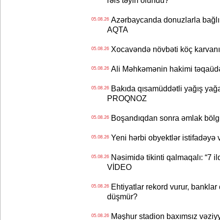
rəis təyin olundu?
Azərbaycanda donuzlarla bağlı m
05.08.26
AQTA
Xocavəndə növbəti köç karvanı
05.08.26
Ali Məhkəmənin hakimi təqaüdə
05.08.26
Bakıda qısamüddətli yağış yağa
05.08.26
PROQNOZ
Boşandıqdan sonra əmlak bölgü
05.08.26
Yeni hərbi obyektlər istifadəyə
05.08.26
Nəsimidə tikinti qalmaqalı: “7 ildi
05.08.26
VİDEO
Ehtiyatlar rekord vurur, banklar q
05.08.26
düşmür?
Məşhur stadion baxımsız vəziyy
05.08.26