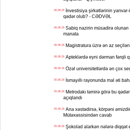
İnvestisiya şirkətlərinin yanvar-
06.08.26
qədər olub? - CƏDVƏL
Sabiq nazirin müsadirə olunan ə
06.08.26
manata
Magistratura üzrə ən az seçilən 
06.08.26
Apteklərdə eyni dərman fərqli q
06.08.26
Özəl universitetlərdə ən çox seç
06.08.26
İsmayıllı rayonunda mal əti ba
05.08.26
Metrodakı təmirə görə bu qədər 
05.08.26
açıqlandı
Ana xəstədirsə, körpəni əmizdir
05.08.26
Mütəxəssisindən cavab
Şokolad alarkən nələrə diqqət 
05.08.26