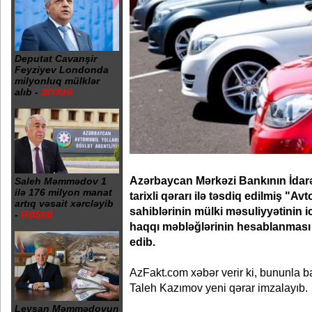
Deputat Cavanşir
Feyziyev Londonda
milyonluq mülklər
alıb -
SİYAHI
Azərbaycan Mərkəzi Bankının İdarə 
Saleh Məmmədov 1
ilə 176 milyon manat
tarixli qərarı ilə təsdiq edilmiş "Av
artıq vəsait xərcləyib
sahiblərinin mülki məsuliyyətinin ic
-
RƏSMİ
haqqı məbləğlərinin hesablanması 
edib.
AzFakt.com xəbər verir ki, bununla b
Taleh Kazımov yeni qərar imzalayıb.
Leysan Məmmədovun