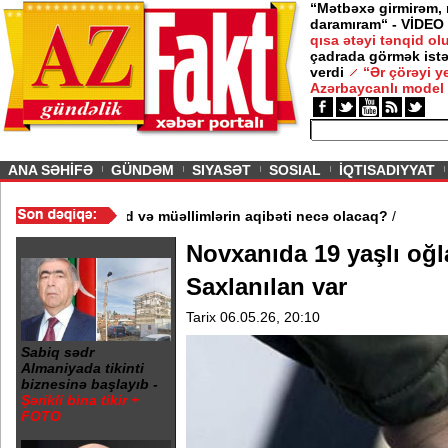
“Mətbəxə girmirəm,
daramıram“ - VİDEO
qısa ətəyi tənqid o
çadrada görmək istə
verdi
“Ər çörəyi 
Azərbaycanlı model
ious
ANA SƏHİFƏ
GÜNDƏM
SIYASƏT
SOSIAL
İQTISADIYYAT
məktəb bağlandı - Şagird və müəllimlərin aqibəti necə olacaq?
/
Novxanıda 19 yaşlı oğl
Saxlanılan var
Tarix 06.05.26, 20:10
Sabiq sədr
Almaniyada tikinti
biznesinə başlayıb -
Şərikli bina tikir +
FOTO