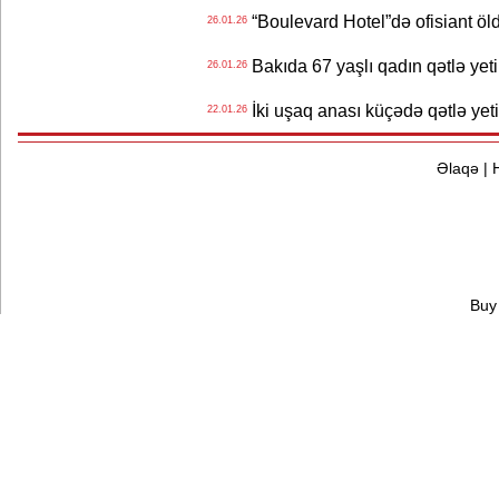
“Boulevard Hotel”də ofisiant öldü
26.01.26
Bakıda 67 yaşlı qadın qətlə yetir
26.01.26
İki uşaq anası küçədə qətlə yeti
22.01.26
Əlaqə
|
Buy 