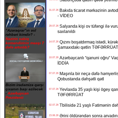
Bakıda ticarət mərkəzinin avtod
31.07.26
- VİDEO
Salyanda kişi ov tüfəngi ilə vur
29.07.26
“Azəraqrar”ın əsl
saxlanıldı
rəhbəri kimdir? -
Nazirin sabiq
Qızını boşatdırmaq istədi, kürək
14.07.26
komandirinin maaşı 7
Şamaxıdakı qətlin TƏFƏRRÜAT
dəfə artırılıb?
Azərbaycanlı “qanuni oğru“ Vaq
10.07.26
İDDİA
Maşınla bir neçə dəfə həmyerlis
07.07.26
Qobustanda dəhşətli qətl
Bizim iradəmizə qarşı
Yevlaxda 35 yaşlı kişi ögey qard
çıxanın başı əziləcək
07.07.26
-
Azərbaycan
TƏFƏRRÜAT
Prezidenti
Tbilisidə 21 yaşlı Fatimənin d
02.07.26
Ərini öldürəndən sonra arvadını
23.06.26