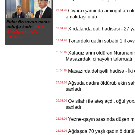
Ciyəraxşamında əmioğulları öl
27.04.26
əməkdaşı olub
Eldar Əzizovun narazı
olduğu kadr:
Xalid
Xırdalanda qətl hadisəsi - 27 ya
18.04.26
Ələkbərov yola
salınır...
Tərtərdəki qətlin səbəbi 1 il əvvə
12.04.26
Xalaqızlarını öldürən Nuranənin 
11.04.26
Masazırdakı cinayətin təfərrüatı
Masazırda dəhşətli hadisə - İki q
11.04.26
Ağsuda qadını öldürüb əkin sahəs
27.03.26
saxladı
Ov silahı ilə atəş açdı, oğul yox,
26.03.26
saxladı
Yeznə-qayın arasında düşən müb
23.03.26
Ağdaşda 70 yaşlı qadın öldürüld
23.03.26