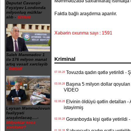
Məmmədzadə saxlanılaraq istintaqa tə
Deputat Cavanşir
Feyziyev Londonda
milyonluq mülklər
Faktla bağlı araşdırma aparılır.
alıb -
SİYAHI
Xəbərin oxunma sayı : 1591
Saleh Məmmədov 1
Kriminal
ilə 176 milyon manat
artıq vəsait xərcləyib
-
RƏSMİ
Tovuzda qadın qətlə yetirildi - 
07.08.26
Başına 5 milyon dollar qoyulan 
03.08.26
VİDEO
Elvinin öldüyü qətlin detalları -
02.08.26
istəyirmiş
Leysan Məmmədovun
fəaliyyəti
araşdırılacaq….-
Goranboyda kişi qətlə yetirildi - 
02.08.26
Milyonlar necə
xərclənir?
Sabunçuda qadın qətlə yetirilib 
01.08.26