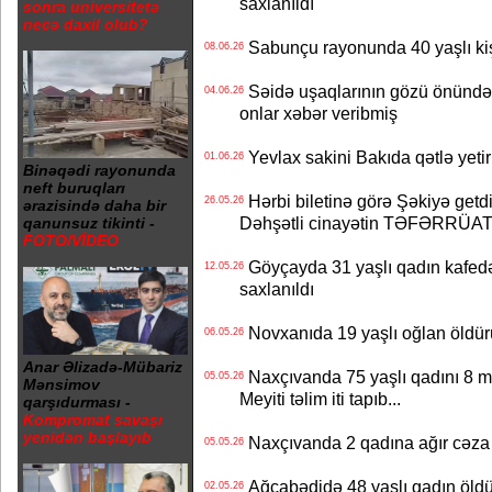
saxlanıldı
sonra universitetə
necə daxil olub?
Sabunçu rayonunda 40 yaşlı kişi
08.06.26
Səidə uşaqlarının gözü önündə q
04.06.26
onlar xəbər veribmiş
Yevlax sakini Bakıda qətlə yetiri
01.06.26
Binəqədi rayonunda
neft buruqları
Hərbi biletinə görə Şəkiyə getdi
26.05.26
ərazisində daha bir
Dəhşətli cinayətin TƏFƏRRÜAT
qanunsuz tikinti -
FOTO/VİDEO
Göyçayda 31 yaşlı qadın kafedə q
12.05.26
saxlanıldı
Novxanıda 19 yaşlı oğlan öldürü
06.05.26
Anar Əlizadə-Mübariz
Naxçıvanda 75 yaşlı qadını 8 m
05.05.26
Mənsimov
Meyiti təlim iti tapıb...
qarşıdurması -
Kompromat savaşı
yenidən başlayıb
Naxçıvanda 2 qadına ağır cəza - 
05.05.26
Ağcabədidə 48 yaşlı qadın öldü 
02.05.26