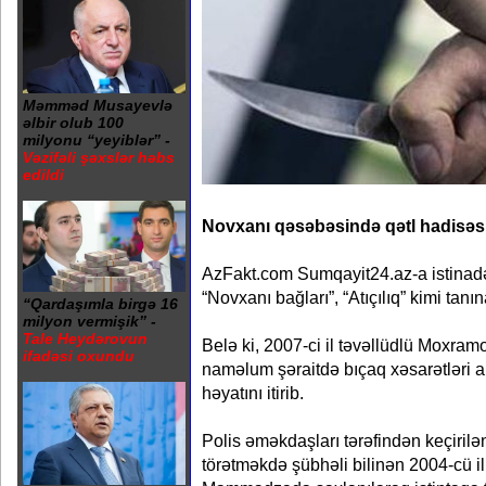
Məmməd Musayevlə
əlbir olub 100
milyonu “yeyiblər” -
Vəzifəli şəxslər həbs
edildi
Novxanı qəsəbəsində qətl hadisəsi
AzFakt.com Sumqayit24.az-a istinadən
“Novxanı bağları”, “Atıçılıq” kimi tanı
“Qardaşımla birgə 16
milyon vermişik” -
Tale Heydərovun
Belə ki, 2007-ci il təvəllüdlü Moxramo
ifadəsi oxundu
naməlum şəraitdə bıçaq xəsarətləri a
həyatını itirib.
Polis əməkdaşları tərəfindən keçirilən
törətməkdə şübhəli bilinən 2004-cü il