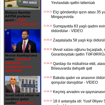
Yevlaxdakı qətlin təfərrüatı
Elçi göndərdiyi qızın atası 35 ya
Maliyyə Nazirliyi
22.06.26
AAYDA yoxlama
Mingəçevirdə
aparır -
Ciddi
yeyintilər aşkarlanıb
Sumqayıtda 83 yaşlı qadını evi
21.06.26
öldürdülər - VİDEO
Zaqatalada 58 yaşlı kişi öldürül
19.06.26
Əvvəl xalası oğlunu bıçaqladı, s
18.06.26
Goranboydakı qətlin TƏFƏRRÜ
Vensin Azərbaycana
səfəri:
Zəngəzur
dəhlizinin
Qardaşı ilə mübahisə etdi, atası
15.06.26
müzakirələri yeni
Biləsuvarda dəhşətli qətl
mərhələdə
Bakıda qadın və anasının öldürü
14.06.26
qonşular danışdılar - VİDEO
Keçmiş arvadını və qayınanasını q
14.06.26
Sovet təhsil elitası və
cavabsız qalan
18 il axtarışda idi: Yusif Əliye
10.06.26
suallar:
Rektor 6 il