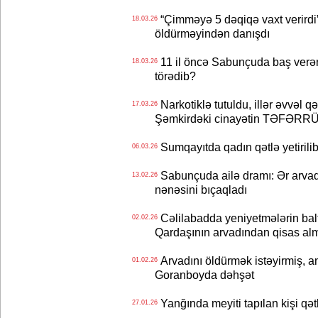
“Çimməyə 5 dəqiqə vaxt verirdi”
18.03.26
öldürməyindən danışdı
11 il öncə Sabunçuda baş verən s
18.03.26
törədib?
Narkotiklə tutuldu, illər əvvəl qət
17.03.26
Şəmkirdəki cinayətin TƏFƏRR
Sumqayıtda qadın qətlə yetirilib
06.03.26
Sabunçuda ailə dramı: Ər arvadın
13.02.26
nənəsini bıçaqladı
Cəlilabadda yeniyetmələrin balta
02.02.26
Qardaşının arvadından qisas alm
Arvadını öldürmək istəyirmiş, ana
01.02.26
Goranboyda dəhşət
Yanğında meyiti tapılan kişi qətl
27.01.26