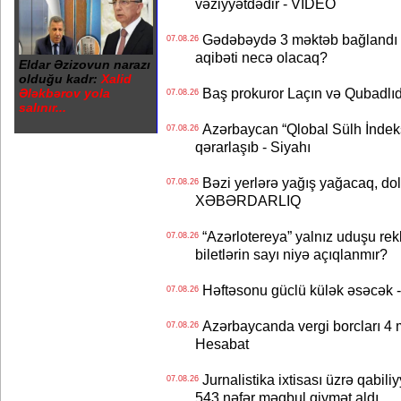
vəziyyətdədir - VİDEO
Gədəbəydə 3 məktəb bağlandı - 
07.08.26
aqibəti necə olacaq?
Eldar Əzizovun narazı
olduğu kadr:
Xalid
Baş prokuror Laçın və Qubadl
Ələkbərov yola
07.08.26
salınır...
Azərbaycan “Qlobal Sülh İndek
07.08.26
qərarlaşıb - Siyahı
Bəzi yerlərə yağış yağacaq, do
07.08.26
XƏBƏRDARLIQ
“Azərlotereya” yalnız uduşu rek
07.08.26
biletlərin sayı niyə açıqlanmır?
Həftəsonu güclü külək əsəcə
07.08.26
Azərbaycanda vergi borcları 4 m
07.08.26
Hesabat
Jurnalistika ixtisası üzrə qabiliy
07.08.26
543 nəfər məqbul qiymət aldı