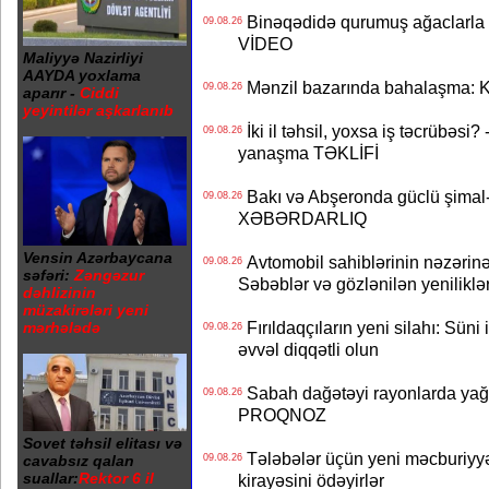
Binəqədidə qurumuş ağaclarla ba
09.08.26
VİDEO
Maliyyə Nazirliyi
AAYDA yoxlama
Mənzil bazarında bahalaşma: Ki
09.08.26
aparır -
Ciddi
yeyintilər aşkarlanıb
İki il təhsil, yoxsa iş təcrübəsi?
09.08.26
yanaşma TƏKLİFİ
Bakı və Abşeronda güclü şimal-
09.08.26
XƏBƏRDARLIQ
Vensin Azərbaycana
Avtomobil sahiblərinin nəzərinə
09.08.26
səfəri:
Zəngəzur
Səbəblər və gözlənilən yeniliklə
dəhlizinin
müzakirələri yeni
Fırıldaqçıların yeni silahı: Süni 
mərhələdə
09.08.26
əvvəl diqqətli olun
Sabah dağətəyi rayonlarda yağı
09.08.26
PROQNOZ
Sovet təhsil elitası və
Tələbələr üçün yeni məcburiyyə
cavabsız qalan
09.08.26
suallar:
Rektor 6 il
kirayəsini ödəyirlər