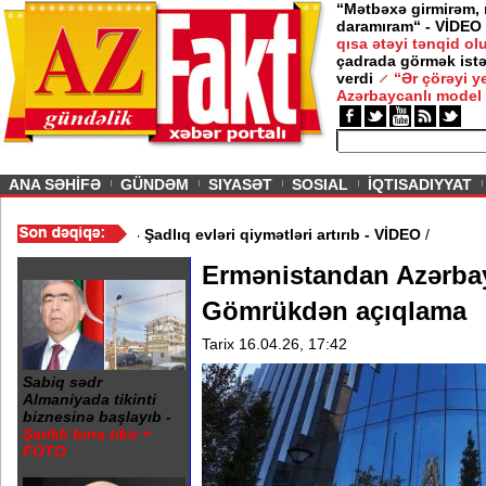
“Mətbəxə girmirəm,
daramıram“ - VİDEO
qısa ətəyi tənqid o
çadrada görmək istə
verdi
“Ər çörəyi 
Azərbaycanlı model
ious
ANA SƏHİFƏ
GÜNDƏM
SIYASƏT
SOSIAL
İQTISADIYYAT
ƏRDARLIQ
/
Toylar başlayır - Şadlıq evləri qiymətləri artırıb - VİDEO
/
Ermənistandan Azərbay
Gömrükdən açıqlama
Tarix 16.04.26, 17:42
Sabiq sədr
Almaniyada tikinti
biznesinə başlayıb -
Şərikli bina tikir +
FOTO