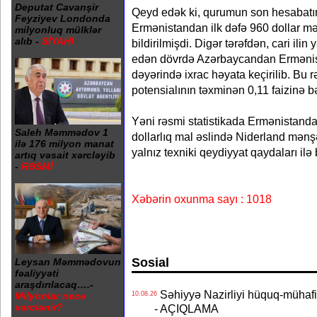
Deputat Cavanşir
Qeyd edək ki, qurumun son hesabatı
Feyziyev Londonda
Ermənistandan ilk dəfə 960 dollar m
milyonluq mülklər
alıb -
SİYAHI
bildirilmişdi. Digər tərəfdən, cari ilin
edən dövrdə Azərbaycandan Ermənist
dəyərində ixrac həyata keçirilib. Bu
potensialının təxminən 0,11 faizinə b
Yəni rəsmi statistikada Ermənistanda
Saleh Məmmədov 1
dollarlıq mal əslində Niderland mənşəl
ilə 176 milyon manat
yalnız texniki qeydiyyat qaydaları ilə 
artıq vəsait xərcləyib
-
RƏSMİ
Xəbərin oxunma sayı : 1018
Sosial
Leysan Məmmədovun
fəaliyyəti
araşdırılacaq….-
Səhiyyə Nazirliyi hüquq-mühafiz
10.08.26
Milyonlar necə
xərclənir?
- AÇIQLAMA