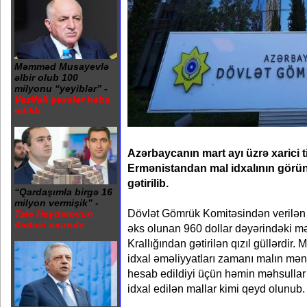
Məmməd Musayevlə
əlbir olub 100
milyonu “yeyiblər” -
Vəzifəli şəxslər həbs
edildi
Azərbaycanın mart ayı üzrə xarici t
Ermənistandan mal idxalının görü
gətirilib.
“Qardaşımla birgə 16
milyon vermişik” -
Dövlət Gömrük Komitəsindən verilən
Tale Heydərovun
ifadəsi oxundu
əks olunan 960 dollar dəyərindəki m
Krallığından gətirilən qızıl güllərdir
idxal əməliyyatları zamanı malın mən
hesab edildiyi üçün həmin məhsullar
idxal edilən mallar kimi qeyd olunub.