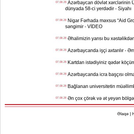
Azərbaycan dövlət xərclərinin
07.08.26
dünyada 58-ci yerdədir - Siyahı
Nigar Fərhada məxsus “Aid Grou
07.08.26
səngimir - VİDEO
Əhalimizin yarısı bu xəstəlikdən
07.08.26
Azərbaycanda işçi axtarılır - Ə
07.08.26
Kartdan istədiyiniz qədər köçür
07.08.26
Azərbaycanda icra başçısı olma
07.08.26
Bağlanan universitetin müəllimlər
07.08.26
Ən çox çörək və ət yeyən bölgə
07.08.26
Əlaqə
|