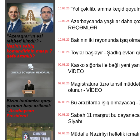
“Yol çəkilib, amma keçid qoyul
10.08.26
Azərbaycanda yaşlılar daha çox
10.08.26
RƏQƏMLƏR
“Azəraqrar”ın əsl
Bakının iki rayonunda işıq o
10.08.26
rəhbəri kimdir? -
Nazirin sabiq
komandirinin maaşı 7
Toylar başlayır - Şadlıq evləri q
10.08.26
dəfə artırılıb?
Kasko sığorta ilə bağlı yeni yan
09.08.26
VİDEO
Magistratura üzrə təhsil müddətin
09.08.26
olunur - VİDEO
Bizim iradəmizə qarşı
Bu ərazilərdə işıq olmayacaq
09.08.26
çıxanın başı əziləcək
-
Azərbaycan
Sabah 11 marşrut bu dayanaca
09.08.26
Prezidenti
Siyahı
Müdafiə Nazirliyi həftəlik icmal
09.08.26