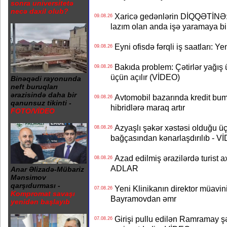
sonra universitetə
necə daxil olub?
Xaricə gedənlərin DİQQƏTİNƏ: 
09.08.26
lazım olan anda işə yaramaya bi
Eyni ofisdə fərqli iş saatları: 
09.08.26
Bakıda problem: Çətirlər yağış 
09.08.26
üçün açılır (VİDEO)
Binəqədi rayonunda
neft buruqları
ərazisində daha bir
Avtomobil bazarında kredit bum
09.08.26
qanunsuz tikinti -
hibridlərə maraq artır
FOTO/VİDEO
Azyaşlı şəkər xəstəsi olduğu ü
08.08.26
bağçasından kənarlaşdırılıb - V
Azad edilmiş ərazilərdə turist ax
08.08.26
ADLAR
Anar Əlizadə-Mübariz
Mənsimov
qarşıdurması -
Yeni Klinikanın direktor müavini 
07.08.26
Kompromat savaşı
Bayramovdan əmr
yenidən başlayıb
Girişi pullu edilən Ramramay şə
07.08.26