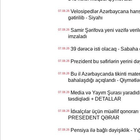
Velosipedlər Azərbaycana hans
07.08.26
gətirilib - Siyahı
Samir Şərifova yeni vəzifə veri
07.08.26
imzaladı
39 dərəcə isti olacaq - Sabaha
07.08.26
Prezident bu səfirlərin yerini d
07.08.26
Bu il Azərbaycanda tikinti mater
07.08.26
bahalaşdığı açıqlandı - Qiymətlə
Media və Yayım Şurası yaradıdı 
07.08.26
təsdiqlədi + DETALLAR
İdxalçılar üçün müəllif qonorarı
07.08.26
PRESEDENT QƏRAR
Pensiya ilə bağlı dəyişiklik - Yı
07.08.26