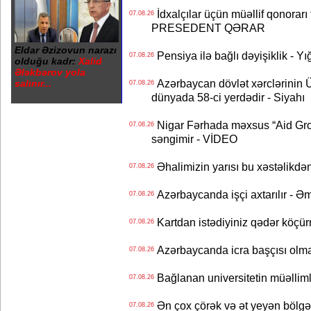
İdxalçılar üçün müəllif qonorarı
07.08.26
PRESEDENT QƏRAR
Eldar Əzizovun narazı
Pensiya ilə bağlı dəyişiklik - Yı
07.08.26
olduğu kadr:
Xalid
Ələkbərov yola
Azərbaycan dövlət xərclərinin
salınır...
07.08.26
dünyada 58-ci yerdədir - Siyahı
Nigar Fərhada məxsus “Aid Grou
07.08.26
səngimir - VİDEO
Əhalimizin yarısı bu xəstəlikdən
07.08.26
Azərbaycanda işçi axtarılır - Ə
07.08.26
Kartdan istədiyiniz qədər köçür
07.08.26
Azərbaycanda icra başçısı olma
07.08.26
Bağlanan universitetin müəllimlər
07.08.26
Ən çox çörək və ət yeyən bölgə
07.08.26