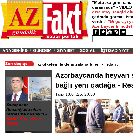
“Mətbəxə girmirəm,
daramıram“ - VİDEO
qısa ətəyi tənqid o
çadrada görmək istə
verdi
“Ər çörəyi 
Azərbaycanlı model
ious
ANA SƏHİFƏ
GÜNDƏM
SIYASƏT
SOSIAL
İQTISADIYYAT
inə oxşar anlaşma Qafqaz ölkələri ilə də imzalana bilər“ - Fidan
/
Azərbaycanda heyvan sa
bağlı yeni qadağa - Rə
Tarix 18.04.26, 20:39
Sabiq sədr
Almaniyada tikinti
biznesinə başlayıb -
Şərikli bina tikir +
FOTO