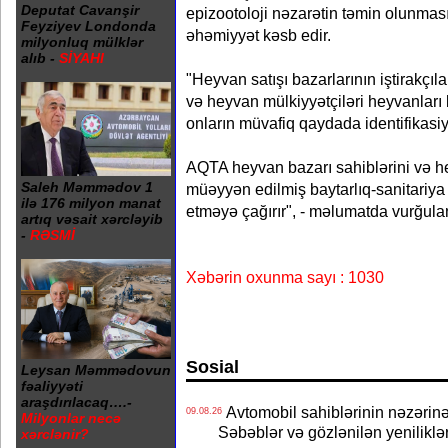
Deputat Cavanşir
epizootoloji nəzarətin təmin olunm
Feyziyev Londonda
əhəmiyyət kəsb edir.
milyonluq mülklər
alıb -
SİYAHI
"Heyvan satışı bazarlarının iştirakçıl
və heyvan mülkiyyətçiləri heyvanları
onların müvafiq qaydada identifikasiya
AQTA heyvan bazarı sahiblərini və he
Saleh Məmmədov 1
müəyyən edilmiş baytarlıq-sanitariya 
ilə 176 milyon manat
etməyə çağırır", - məlumatda vurğula
artıq vəsait xərcləyib
-
RƏSMİ
Xəbərin oxunma sayı : 1030
Sosial
Leysan Məmmədovun
fəaliyyəti
araşdırılacaq….-
Avtomobil sahiblərinin nəzərinə
09.08.26
Milyonlar necə
Səbəblər və gözlənilən yeniliklə
xərclənir?