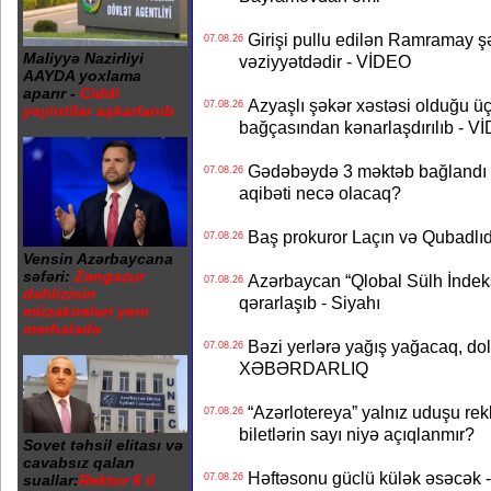
Girişi pullu edilən Ramramay şə
07.08.26
Maliyyə Nazirliyi
vəziyyətdədir - VİDEO
AAYDA yoxlama
aparır -
Ciddi
Azyaşlı şəkər xəstəsi olduğu ü
07.08.26
yeyintilər aşkarlanıb
bağçasından kənarlaşdırılıb - V
Gədəbəydə 3 məktəb bağlandı - 
07.08.26
aqibəti necə olacaq?
Baş prokuror Laçın və Qubadl
07.08.26
Vensin Azərbaycana
səfəri:
Zəngəzur
Azərbaycan “Qlobal Sülh İndek
07.08.26
dəhlizinin
qərarlaşıb - Siyahı
müzakirələri yeni
mərhələdə
Bəzi yerlərə yağış yağacaq, do
07.08.26
XƏBƏRDARLIQ
“Azərlotereya” yalnız uduşu rek
07.08.26
biletlərin sayı niyə açıqlanmır?
Sovet təhsil elitası və
cavabsız qalan
Həftəsonu güclü külək əsəcə
suallar:
Rektor 6 il
07.08.26