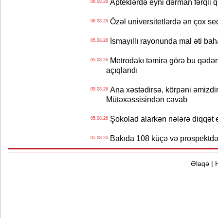
Apteklərdə eyni dərman fərqli q
06.08.26
Özəl universitetlərdə ən çox seç
06.08.26
İsmayıllı rayonunda mal əti ba
05.08.26
Metrodakı təmirə görə bu qədər 
05.08.26
açıqlandı
Ana xəstədirsə, körpəni əmizdir
05.08.26
Mütəxəssisindən cavab
Şokolad alarkən nələrə diqqət 
05.08.26
Bakıda 108 küçə və prospektdə 
05.08.26
Əlaqə
|