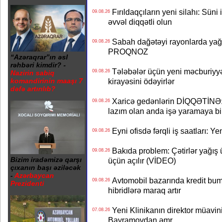
Fırıldaqçıların yeni silahı: Süni 
09.08.26
əvvəl diqqətli olun
Sabah dağətəyi rayonlarda yağı
09.08.26
PROQNOZ
“Azəraqrar”ın əsl
rəhbəri kimdir? -
Tələbələr üçün yeni məcburiyyə
09.08.26
Nazirin sabiq
kirayəsini ödəyirlər
komandirinin maaşı 7
dəfə artırılıb?
Xaricə gedənlərin DİQQƏTİNƏ: 
09.08.26
lazım olan anda işə yaramaya bi
Eyni ofisdə fərqli iş saatları: 
09.08.26
Bakıda problem: Çətirlər yağış 
09.08.26
Bizim iradəmizə qarşı
üçün açılır (VİDEO)
çıxanın başı əziləcək
-
Azərbaycan
Avtomobil bazarında kredit bum
09.08.26
Prezidenti
hibridlərə maraq artır
Yeni Klinikanın direktor müavini 
07.08.26
Bayramovdan əmr