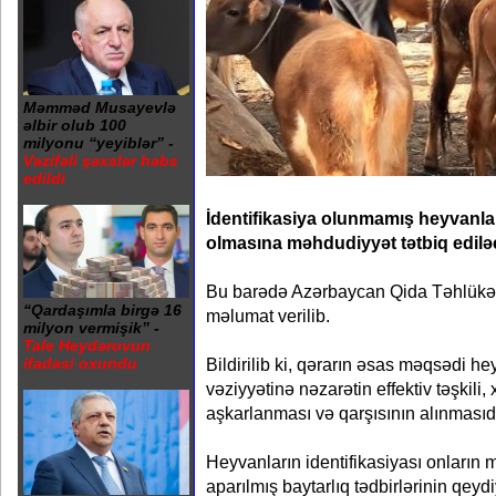
Məmməd Musayevlə
əlbir olub 100
milyonu “yeyiblər” -
Vəzifəli şəxslər həbs
edildi
İdentifikasiya olunmamış heyvanlar
olmasına məhdudiyyət tətbiq edilə
Bu barədə Azərbaycan Qida Təhlükəs
“Qardaşımla birgə 16
məlumat verilib.
milyon vermişik” -
Tale Heydərovun
Bildirilib ki, qərarın əsas məqsədi h
ifadəsi oxundu
vəziyyətinə nəzarətin effektiv təşkili, 
aşkarlanması və qarşısının alınmasıdı
Heyvanların identifikasiyası onların 
aparılmış baytarlıq tədbirlərinin qey