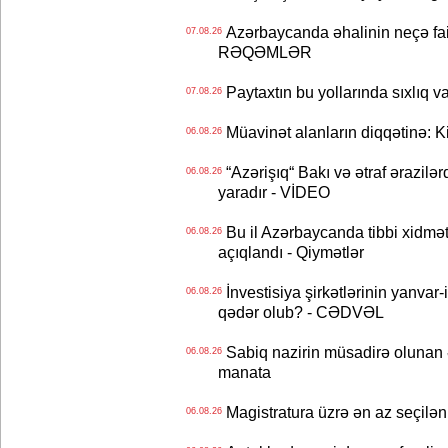
Azərbaycanda əhalinin neçə faizi 
07.08.26
RƏQƏMLƏR
Paytaxtın bu yollarında sıxlıq v
07.08.26
Müavinət alanların diqqətinə: Ki
06.08.26
“Azərişıq“ Bakı və ətraf ərazilə
06.08.26
yaradır - VİDEO
Bu il Azərbaycanda tibbi xidmət
06.08.26
açıqlandı - Qiymətlər
İnvestisiya şirkətlərinin yanvar-
06.08.26
qədər olub? - CƏDVƏL
Sabiq nazirin müsadirə olunan ə
06.08.26
manata
Magistratura üzrə ən az seçilən 
06.08.26