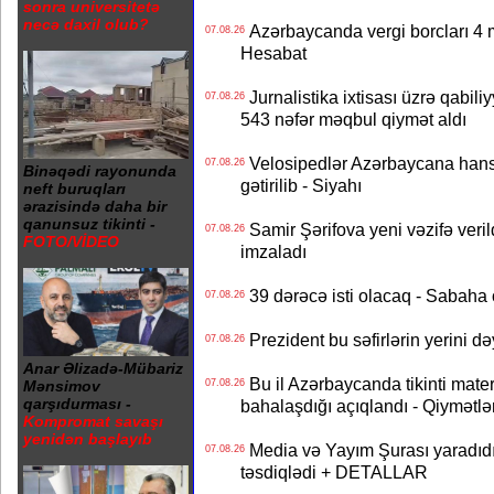
sonra universitetə
necə daxil olub?
Azərbaycanda vergi borcları 4 m
07.08.26
Hesabat
Jurnalistika ixtisası üzrə qabiliy
07.08.26
543 nəfər məqbul qiymət aldı
Velosipedlər Azərbaycana hans
07.08.26
Binəqədi rayonunda
gətirilib - Siyahı
neft buruqları
ərazisində daha bir
qanunsuz tikinti -
Samir Şərifova yeni vəzifə veri
07.08.26
FOTO/VİDEO
imzaladı
39 dərəcə isti olacaq - Sabaha
07.08.26
Prezident bu səfirlərin yerini d
07.08.26
Anar Əlizadə-Mübariz
Bu il Azərbaycanda tikinti mater
07.08.26
Mənsimov
qarşıdurması -
bahalaşdığı açıqlandı - Qiymətlə
Kompromat savaşı
yenidən başlayıb
Media və Yayım Şurası yaradıdı 
07.08.26
təsdiqlədi + DETALLAR