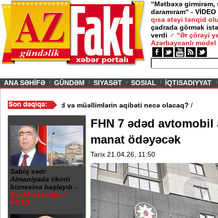
“Mətbəxə girmirəm,
daramıram“ - VİDEO
qısa ətəyi tənqid o
çadrada görmək istə
verdi
“Ər çörəyi 
Azərbaycanlı model
ious
ANA SƏHİFƏ
GÜNDƏM
SIYASƏT
SOSIAL
İQTISADIYYAT
məktəb bağlandı - Şagird və müəllimlərin aqibəti necə olacaq?
/
FHN 7 ədəd avtomobil a
manat ödəyəcək
Tarix 21.04.26, 11:50
Sabiq sədr
Almaniyada tikinti
biznesinə başlayıb -
Şərikli bina tikir +
FOTO