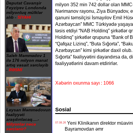
Deputat Cavanşir
milyon 352 min 742 dollar olan MMC
Feyziyev Londonda
Nərimanov rayonu, Ziya Bünyadov, e
milyonluq mülklər
qanuni təmsilçisi İsmayılov Emil Hüs
alıb -
SİYAHI
Azərbaycan” MMC Türkiyədə yaşayan İ
təsis etdiyi “NAB Holdinq” şirkətlər 
Holdinq” şirkətlər qrupuna “Bank of B
“Qafqaz Lizinq”, “Buta Sığorta”, “Ba
Azərbaycan” kimi şirkətlər daxil olub
Saleh Məmmədov 1
Sığorta” fəaliyyətini dayandırsa da, di
ilə 176 milyon manat
fəaliyyətlərini davam etdirirlər.
artıq vəsait xərcləyib
-
RƏSMİ
Xəbərin oxunma sayı : 1066
Sosial
Leysan Məmmədovun
fəaliyyəti
araşdırılacaq….-
Yeni Klinikanın direktor müavini 
07.08.26
Milyonlar necə
Bayramovdan əmr
xərclənir?