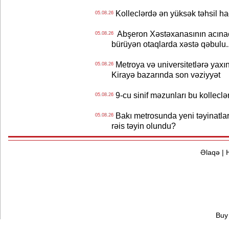
Kolleclərdə ən yüksək təhsil haq
05.08.26
Abşeron Xəstəxanasının acınaca
05.08.26
bürüyən otaqlarda xəstə qəbulu..
Metroya və universitetlərə yaxın
05.08.26
Kirayə bazarında son vəziyyət
9-cu sinif məzunları bu kolleclə
05.08.26
Bakı metrosunda yeni təyinatlar
05.08.26
rəis təyin olundu?
Əlaqə
|
Buy 