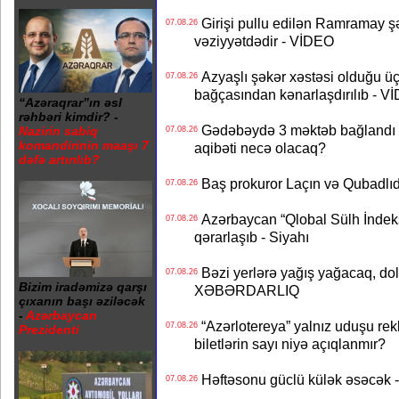
Girişi pullu edilən Ramramay şə
07.08.26
vəziyyətdədir - VİDEO
Azyaşlı şəkər xəstəsi olduğu ü
07.08.26
bağçasından kənarlaşdırılıb - V
“Azəraqrar”ın əsl
rəhbəri kimdir? -
Gədəbəydə 3 məktəb bağlandı - 
Nazirin sabiq
07.08.26
komandirinin maaşı 7
aqibəti necə olacaq?
dəfə artırılıb?
Baş prokuror Laçın və Qubadl
07.08.26
Azərbaycan “Qlobal Sülh İndek
07.08.26
qərarlaşıb - Siyahı
Bəzi yerlərə yağış yağacaq, do
07.08.26
Bizim iradəmizə qarşı
XƏBƏRDARLIQ
çıxanın başı əziləcək
-
Azərbaycan
“Azərlotereya” yalnız uduşu rek
07.08.26
Prezidenti
biletlərin sayı niyə açıqlanmır?
Həftəsonu güclü külək əsəcə
07.08.26