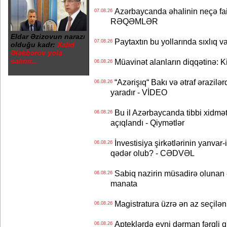
Azərbaycanda əhalinin neçə faizi 
07.08.26
RƏQƏMLƏR
Eldar Əzizovun narazı
Paytaxtın bu yollarında sıxlıq v
07.08.26
olduğu kadr:
Xalid
Ələkbərov yola
salınır...
Müavinət alanların diqqətinə: Ki
06.08.26
“Azərişıq“ Bakı və ətraf ərazilə
06.08.26
yaradır - VİDEO
Bu il Azərbaycanda tibbi xidmət
06.08.26
açıqlandı - Qiymətlər
İnvestisiya şirkətlərinin yanvar-
06.08.26
qədər olub? - CƏDVƏL
Sabiq nazirin müsadirə olunan ə
06.08.26
manata
Magistratura üzrə ən az seçilən 
06.08.26
Apteklərdə eyni dərman fərqli q
06.08.26