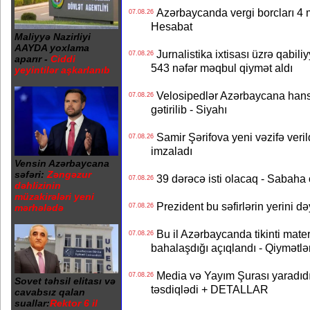
Azərbaycanda vergi borcları 4 m
07.08.26
Hesabat
Maliyyə Nazirliyi
AAYDA yoxlama
Jurnalistika ixtisası üzrə qabiliy
07.08.26
aparır -
Ciddi
543 nəfər məqbul qiymət aldı
yeyintilər aşkarlanıb
Velosipedlər Azərbaycana hans
07.08.26
gətirilib - Siyahı
Samir Şərifova yeni vəzifə veri
07.08.26
imzaladı
Vensin Azərbaycana
səfəri:
Zəngəzur
39 dərəcə isti olacaq - Sabaha
07.08.26
dəhlizinin
müzakirələri yeni
Prezident bu səfirlərin yerini d
mərhələdə
07.08.26
Bu il Azərbaycanda tikinti mater
07.08.26
bahalaşdığı açıqlandı - Qiymətlə
Media və Yayım Şurası yaradıdı 
07.08.26
Sovet təhsil elitası və
təsdiqlədi + DETALLAR
cavabsız qalan
suallar:
Rektor 6 il