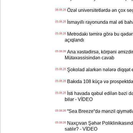
Özəl universitetlərdə ən çox seç
06.08.26
İsmayıllı rayonunda mal əti ba
05.08.26
Metrodakı təmirə görə bu qədər 
05.08.26
açıqlandı
Ana xəstədirsə, körpəni əmizdir
05.08.26
Mütəxəssisindən cavab
Şokolad alarkən nələrə diqqət 
05.08.26
Bakıda 108 küçə və prospektdə 
05.08.26
İsti havada qəbul edilən bəzi d
05.08.26
bilər - VİDEO
“Sea Breeze“də mənzil qiymətlər
05.08.26
Naxçıvan Şəhər Poliklinikasında
05.08.26
satılır? - VİDEO