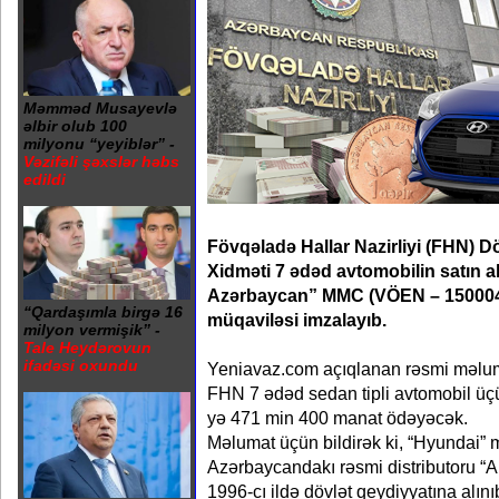
Məmməd Musayevlə
əlbir olub 100
milyonu “yeyiblər” -
Vəzifəli şəxslər həbs
edildi
Fövqəladə Hallar Nazirliyi (FHN) D
Xidməti 7 ədəd avtomobilin satın a
Azərbaycan” MMC (VÖEN – 1500040
“Qardaşımla birgə 16
müqaviləsi imzalayıb.
milyon vermişik” -
Tale Heydərovun
ifadəsi oxundu
Yeniavaz.com açıqlanan rəsmi məlumatl
FHN 7 ədəd sedan tipli avtomobil ü
yə 471 min 400 manat ödəyəcək.
Məlumat üçün bildirək ki, “Hyundai” m
Azərbaycandakı rəsmi distributoru “
1996-cı ildə dövlət qeydiyyatına alın