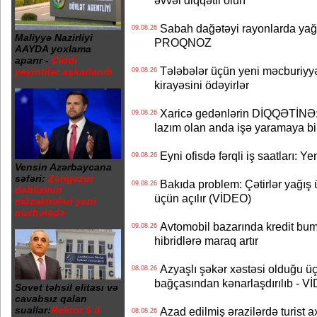
əvvəl diqqətli olun
Sabah dağətəyi rayonlarda yağı
09.08.26
Maliyyə Nazirliyi
PROQNOZ
AAYDA yoxlama
aparır -
Ciddi
Tələbələr üçün yeni məcburiyyə
yeyintilər aşkarlanıb
09.08.26
kirayəsini ödəyirlər
Xaricə gedənlərin DİQQƏTİNƏ: 
09.08.26
lazım olan anda işə yaramaya bi
Eyni ofisdə fərqli iş saatları: 
09.08.26
Vensin Azərbaycana
səfəri:
Zəngəzur
Bakıda problem: Çətirlər yağış 
09.08.26
dəhlizinin
üçün açılır (VİDEO)
müzakirələri yeni
mərhələdə
Avtomobil bazarında kredit bum
09.08.26
hibridlərə maraq artır
Azyaşlı şəkər xəstəsi olduğu ü
08.08.26
bağçasından kənarlaşdırılıb - V
Sovet təhsil elitası və
cavabsız qalan
suallar:
Rektor 6 il
Azad edilmiş ərazilərdə turist ax
08.08.26