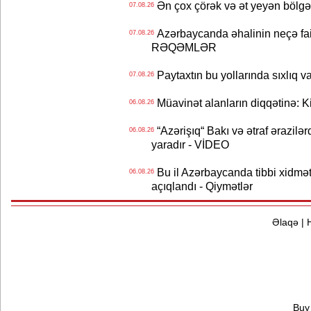
Ən çox çörək və ət yeyən bölgə
07.08.26
Azərbaycanda əhalinin neçə faizi 
07.08.26
RƏQƏMLƏR
Paytaxtın bu yollarında sıxlıq v
07.08.26
Müavinət alanların diqqətinə: Ki
06.08.26
“Azərişıq“ Bakı və ətraf ərazilə
06.08.26
yaradır - VİDEO
Bu il Azərbaycanda tibbi xidmət
06.08.26
açıqlandı - Qiymətlər
Əlaqə
|
Buy 