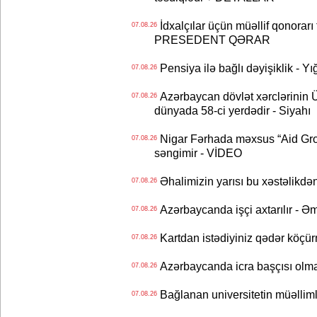
İdxalçılar üçün müəllif qonorarı
07.08.26
PRESEDENT QƏRAR
Pensiya ilə bağlı dəyişiklik - Yı
07.08.26
Azərbaycan dövlət xərclərinin
07.08.26
dünyada 58-ci yerdədir - Siyahı
Nigar Fərhada məxsus “Aid Grou
07.08.26
səngimir - VİDEO
Əhalimizin yarısı bu xəstəlikdən
07.08.26
Azərbaycanda işçi axtarılır - Ə
07.08.26
Kartdan istədiyiniz qədər köçür
07.08.26
Azərbaycanda icra başçısı olma
07.08.26
Bağlanan universitetin müəllimlər
07.08.26