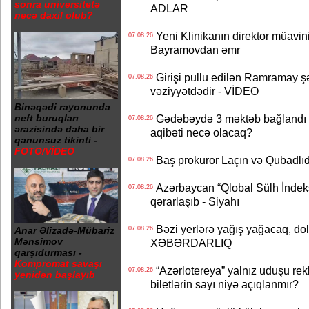
sonra universitetə
ADLAR
necə daxil olub?
Yeni Klinikanın direktor müavini 
07.08.26
Bayramovdan əmr
Girişi pullu edilən Ramramay şə
07.08.26
vəziyyətdədir - VİDEO
Binəqədi rayonunda
Gədəbəydə 3 məktəb bağlandı - 
neft buruqları
07.08.26
ərazisində daha bir
aqibəti necə olacaq?
qanunsuz tikinti -
FOTO/VİDEO
Baş prokuror Laçın və Qubadl
07.08.26
Azərbaycan “Qlobal Sülh İndek
07.08.26
qərarlaşıb - Siyahı
Bəzi yerlərə yağış yağacaq, do
07.08.26
Anar Əlizadə-Mübariz
Mənsimov
XƏBƏRDARLIQ
qarşıdurması -
Kompromat savaşı
“Azərlotereya” yalnız uduşu rek
07.08.26
yenidən başlayıb
biletlərin sayı niyə açıqlanmır?