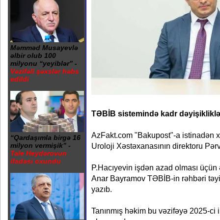
Məmməd Musayevlə
əlbir olub 100
milyonu “yeyiblər” -
Vəzifəli şəxslər həbs
edildi
TƏBİB sistemində kadr dəyişikliklə
AzFakt.com "Bakupost"-a istinadən xə
“Qardaşımla birgə 16
Uroloji Xəstəxanasının direktoru Pərv
milyon vermişik” -
Tale Heydərovun
ifadəsi oxundu
P.Hacıyevin işdən azad olması üçün ə
Anar Bayramov TƏBİB-in rəhbəri təy
yazıb.
Tanınmış həkim bu vəzifəyə 2025-ci il