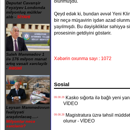
olunmuşdu.
Deputat Cavanşir
Feyziyev Londonda
milyonluq mülklər
Qeyd edək ki, bundan əvvəl Yeni Klin
alıb -
SİYAHI
bir neçə müşavirin işdən azad olunm
yayılmışdı. Bu dəyişikliklər səhiyyə 
prosesinin getdiyini göstərir.
Saleh Məmmədov 1
Xəbərin oxunma sayı : 1072
ilə 176 milyon manat
artıq vəsait xərcləyib
-
RƏSMİ
Sosial
Kasko sığorta ilə bağlı yeni yan
09.08.26
VİDEO
Leysan Məmmədovun
fəaliyyəti
Magistratura üzrə təhsil müddətin
09.08.26
araşdırılacaq….-
olunur - VİDEO
Milyonlar necə
xərclənir?