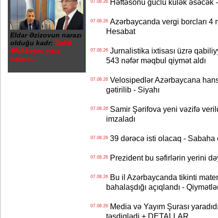
Həftəsonu güclü külək əsəcə
07.08.26
Azərbaycanda vergi borcları 4 m
07.08.26
Hesabat
Eldar Əzizovun narazı
olduğu kadr:
Xalid
Jurnalistika ixtisası üzrə qabiliy
Ələkbərov yola
07.08.26
salınır...
543 nəfər məqbul qiymət aldı
Velosipedlər Azərbaycana hans
07.08.26
gətirilib - Siyahı
Samir Şərifova yeni vəzifə veri
07.08.26
imzaladı
39 dərəcə isti olacaq - Sabaha
07.08.26
Prezident bu səfirlərin yerini d
07.08.26
Bu il Azərbaycanda tikinti mater
07.08.26
bahalaşdığı açıqlandı - Qiymətlə
Media və Yayım Şurası yaradıdı 
07.08.26
təsdiqlədi + DETALLAR