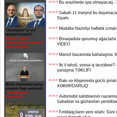
Bu ərazilərdə işıq olmayacaq
09.08.26
Sabah 11 marşrut bu dayanaca
09.08.26
Siyahı
Müdafiə Nazirliyi həftəlik icmal
09.08.26
“Azəraqrar”ın əsl
rəhbəri kimdir? -
Binəqədidə qurumuş ağaclarla ba
Nazirin sabiq
09.08.26
komandirinin maaşı 7
VİDEO
dəfə artırılıb?
Mənzil bazarında bahalaşma: Ki
09.08.26
İki il təhsil, yoxsa iş təcrübəsi?
09.08.26
yanaşma TƏKLİFİ
Bakı və Abşeronda güclü şimal-
09.08.26
Bizim iradəmizə qarşı
XƏBƏRDARLIQ
çıxanın başı əziləcək
-
Azərbaycan
Avtomobil sahiblərinin nəzərinə
09.08.26
Prezidenti
Səbəblər və gözlənilən yeniliklə
Fırıldaqçıların yeni silahı: Süni 
09.08.26