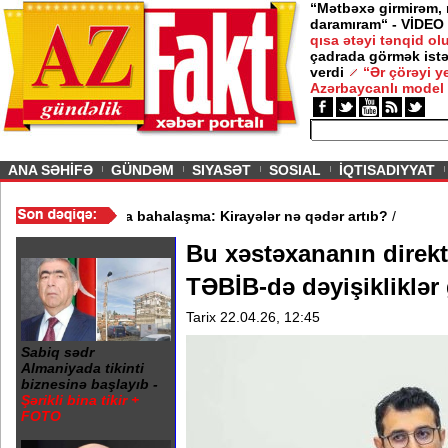
“Mətbəxə girmirəm,
daramıram“ - VİDEO
qısa ətəyi tənqid o
çadrada görmək istə
verdi
“Ər çörəyi 
Azərbaycanlı model
ious
ANA SƏHİFƏ
GÜNDƏM
SIYASƏT
SOSIAL
İQTISADIYYAT
- VİDEO
/
Mənzil bazarında bahalaşma: Kirayələr nə qədər artıb?
/
Bu xəstəxananın direkt
TƏBİB-də dəyişikliklər 
Tarix 22.04.26, 12:45
Sabiq sədr
Almaniyada tikinti
biznesinə başlayıb -
Şərikli bina tikir +
FOTO