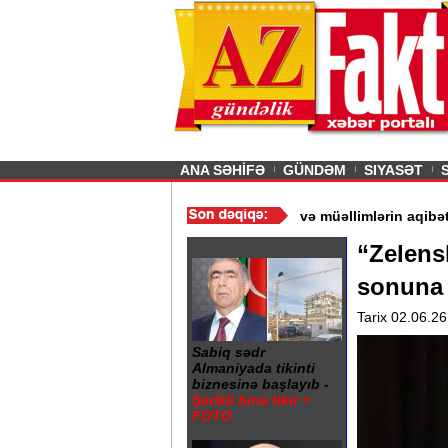
26
şın sürmürəm, saçımı
Previous
ANA SƏHİFƏ
GÜNDƏM
SIYASƏT
“ - Ərdoğan
/
Gədəbəydə 3 məktəb bağlandı - Şagird və müəllimləri
“Zelens
sonuna 
Tarix 02.06.26
Sabiq sədr
Almaniyada tikinti
biznesinə başlayıb -
Şərikli bina tikir +
FOTO