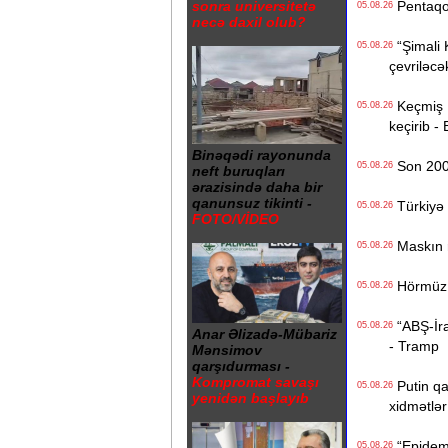
sonra universitetə
Pentaqon
05.08.26
necə daxil olub?
“Şimali 
05.08.26
çevriləcə
Keçmiş Ru
05.08.26
keçirib -
Binəqədi rayonunda
Son 200 i
05.08.26
neft buruqları
ərazisində daha bir
qanunsuz tikinti -
Türkiyə 
05.08.26
FOTO/VİDEO
Maskın ra
05.08.26
Hörmüz b
05.08.26
“ABŞ-İran
05.08.26
Anar Əlizadə-Mübariz
- Tramp
Mənsimov
qarşıdurması -
Kompromat savaşı
Putin qa
05.08.26
yenidən başlayıb
xidmətlər 
“Epidemi
05.08.26