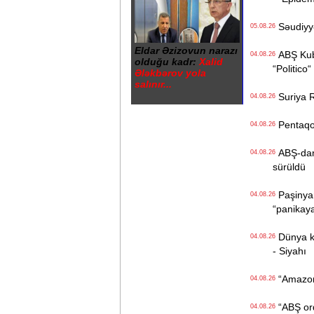
Səudiyyə 
05.08.26
Eldar Əzizovun narazı
ABŞ Kuba
04.08.26
olduğu kadr:
Xalid
“Politico“
Ələkbərov yola
salınır...
Suriya Ru
04.08.26
Pentaqon
04.08.26
ABŞ-dan İ
04.08.26
sürüldü
Paşinyan
04.08.26
“panikay
Dünya kən
04.08.26
- Siyahı
“Amazon“ 
04.08.26
“ABŞ ordu
04.08.26