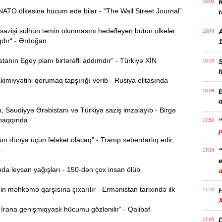
K
19:00
ATO ölkəsinə hücum edə bilər - “The Wall Street Journal”
t
azişi sülhün təmin olunmasını hədəfləyən bütün ölkələr
18:44
qdır“ - Ərdoğan
1
anın Egey planı birtərəfli addımdır“ - Türkiyə XİN
18:25
imiyyətini qorumaq tapşırığı verib - Rusiya elitasında
B
18:08
 Səudiyyə Ərəbistanı və Türkiyə saziş imzalayıb - Birgə
haqqında
17:50
n dünya üçün fəlakət olacaq” - Tramp xəbərdarlıq edir,
..
17:34
e
da leysan yağışları - 150-dən çox insan ölüb
n məhkəmə qarşısına çıxarılır - Ermənistan tarixində ilk
17:20
rana genişmiqyaslı hücumu gözlənilir“ - Qalibaf
D
17:05