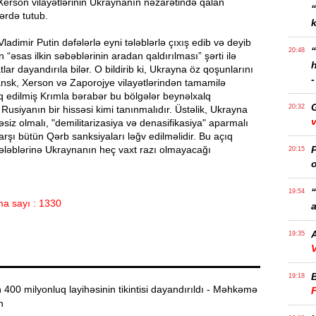
erson vilayətlərinin Ukraynanın nəzarətində qalan
zərdə tutub.
k
adimir Putin dəfələrlə eyni tələblərlə çıxış edib və deyib
20:48
 “əsas ilkin səbəblərinin aradan qaldırılması” şərti ilə
lar dayandırıla bilər. O bildirib ki, Ukrayna öz qoşunlarını
-
nsk, Xerson və Zaporojye vilayətlərindən tamamilə
aq edilmiş Krımla bərabər bu bölgələr beynəlxalq
20:32
Rusiyanın bir hissəsi kimi tanınmalıdır. Üstəlik, Ukrayna
v
əsiz olmalı, "demilitarizasiya və denasifikasiya" aparmalı
rşı bütün Qərb sanksiyaları ləğv edilməlidir. Bu açıq
tələblərinə Ukraynanın heç vaxt razı olmayacağı
P
20:15
o
“
19:54
a sayı : 1330
a
A
19:35
V
19:18
00 milyonluq layihəsinin tikintisi dayandırıldı - Məhkəmə
n