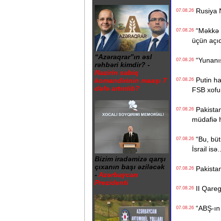
Rusiya N
07.08.26
“Məkkə s
07.08.26
üçün açı
“Azəraqrar”ın əsl
“Yunanıst
07.08.26
rəhbəri kimdir? -
Nazirin sabiq
Putin hak
komandirinin maaşı 7
07.08.26
dəfə artırılıb?
FSB xofu
Pakistan,
07.08.26
müdafiə 
“Bu, bütü
07.08.26
İsrail isə.
Bizim iradəmizə qarşı
çıxanın başı əziləcək
Pakistan
07.08.26
-
Azərbaycan
Prezidenti
II Qaregi
07.08.26
“ABŞ-ın İ
07.08.26