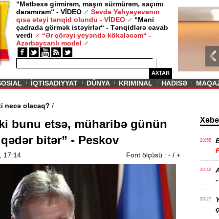
“Mətbəxə girmirəm, maşın sürmürəm, saçımı
daramıram“ - VİDEO
Sevda Yahyayevanın
/ MAQAZIN /
qısa ətəyi tənqid olundu - VİDEO
“Məni
çadrada görmək istəyirlər“ - Tənqidlərə cavab
Sevda Yahy
verdi
“Ər çörəyi yeyəndə kökələcəm“ -
VİDEO
Azərbaycanlı model
AXTAR
SOSIAL
İQTISADIYYAT
DÜNYA
KRIMINAL
HADISƏ
MAQA
n aqibəti necə olacaq?
/
Xəbə
ki bunu etsə, müharibə günün
qədər bitər” - Peskov
23:55
, 17:14
Font ölçüsü :
-
/
+
A
23:42
-
Y
23:27
ç