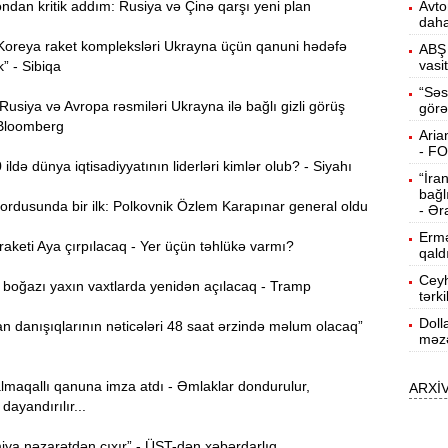
dan kritik addım: Rusiya və Çinə qarşı yeni plan
Avto
daha
15:13
Koreya raket kompleksləri Ukrayna üçün qanuni hədəfə
ö
ABŞ 
vasi
k” - Sibiqa
14:59
“Səs
siya və Avropa rəsmiləri Ukrayna ilə bağlı gizli görüş
görə
ç
 Bloomberg
Aria
14:43
- F
ldə dünya iqtisadiyyatının liderləri kimlər olub? - Siyahı
“İra
bağl
ordusunda bir ilk: Polkovnik Özlem Karapınar general oldu
S
14:26
- Ər
Ermə
keti Aya çırpılacaq - Yer üçün təhlükə varmı?
qald
T
14:11
Ceyh
oğazı yaxın vaxtlarda yenidən açılacaq - Tramp
tərk
Doll
 danışıqlarının nəticələri 48 saat ərzində məlum olacaq”
3
13:56
məzə
lmaqallı qanuna imza atdı - Əmlaklar dondurulur,
ARXİ
P
13:40
dayandırılır...
ya nəzarətdən çıxır” - ÜST-dən xəbərdarlıq
13:23