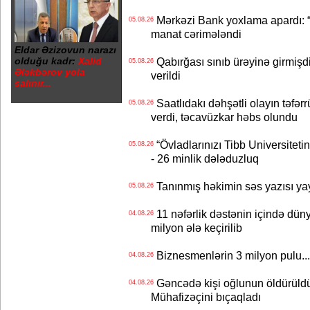
Mərkəzi Bank yoxlama apardı: “
05.08.26
manat cərimələndi
Eldar Əzizovun narazı
olduğu kadr:
Xalid
Qabırğası sınıb ürəyinə girmişdi
05.08.26
Ələkbərov yola
verildi
salınır...
Saatlıdakı dəhşətli olayın təfərr
05.08.26
verdi, təcavüzkar həbs olundu
“Övladlarınızı Tibb Universiteti
05.08.26
- 26 minlik dələduzluq
Tanınmış həkimin səs yazısı yay
05.08.26
11 nəfərlik dəstənin içində dün
04.08.26
milyon ələ keçirilib
Biznesmenlərin 3 milyon pulu..
04.08.26
Gəncədə kişi oğlunun öldürüldüy
04.08.26
Mühafizəçini bıçaqladı