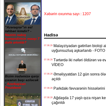
Xəbərin oxunma sayı : 1207
“Azəraqrar”ın əsl
rəhbəri kimdir? -
Hadisə
Nazirin sabiq
komandirinin maaşı 7
dəfə artırılıb?
Malayziyadan gətirilən bioloji a
07.08.26
uyğunsuzluq aşkarlanıb - FOTO
Tərtərdə iki nəfəri öldürən və ev
07.08.26
VİDEO
Əməliyyatdan 12 gün sonra ölən A
07.08.26
Bizim iradəmizə qarşı
açıldı
çıxanın başı əziləcək
-
Azərbaycan
Prezidenti
Parkdakı fəvvarənin hissələrini 
07.08.26
Ağdaşda 17 yaşlı qıza nişan keçir
07.08.26
çağırıldı