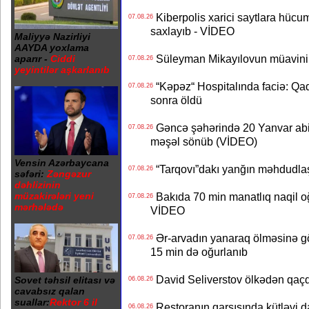
Kiberpolis xarici saytlara hücum
07.08.26
saxlayıb - VİDEO
Maliyyə Nazirliyi
AAYDA yoxlama
Süleyman Mikayılovun müavinin
aparır -
Ciddi
07.08.26
yeyintilər aşkarlanıb
“Kəpəz“ Hospitalında faciə: Qad
07.08.26
sonra öldü
Gəncə şəhərində 20 Yanvar abidə
07.08.26
məşəl sönüb (VİDEO)
Vensin Azərbaycana
“Tarqovı”dakı yanğın məhdudla
07.08.26
səfəri:
Zəngəzur
dəhlizinin
müzakirələri yeni
Bakıda 70 min manatlıq naqil oğ
07.08.26
mərhələdə
VİDEO
Ər-arvadın yanaraq ölməsinə gö
07.08.26
15 min də oğurlanıb
David Seliverstov ölkədən qaç
Sovet təhsil elitası və
06.08.26
cavabsız qalan
suallar:
Rektor 6 il
Restoranın qarşısında kütləvi d
06.08.26