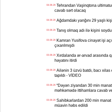
Tehrandan Vaşinqtona ultimatu
04.08.26
cavab sərt olacaq
Ağdamdakı yanğını 29 yaşlı kişi
04.08.26
Tanış olmaq adı ilə kişini soydu
03.08.26
Kamran Yusifova cinayət işi açıld
03.08.26
çıxarılmışdı
Xırdalanda ər-arvad arasında qa
03.08.26
həyatını itirdi
Ailənin 3 üzvü batdı, bacı xilas
03.08.26
tapıldı - VİDEO
“Dəyən ziyandan 30 min manat
03.08.26
məhkəmədə ittihamlara cavab ve
Sahibkarlardan 200 min manat rü
03.08.26
müavin həbs edildi