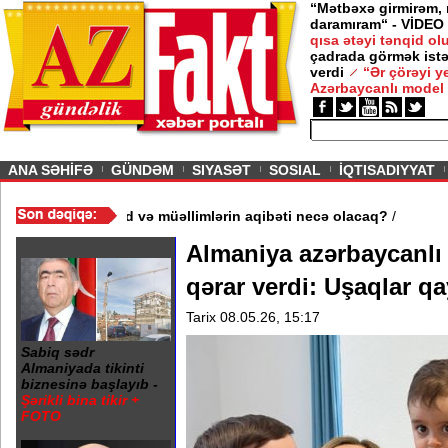
“Mətbəxə girmirəm,
daramıram“ - VİDEO
qısa ətəyi tənqid o
çadrada görmək istə
verdi
“Ər çörəyi 
Azərbaycanlı model
ious
ANA SƏHİFƏ
GÜNDƏM
SIYASƏT
SOSIAL
İQTISADIYYAT
 məktəb bağlandı - Şagird və müəllimlərin aqibəti necə olacaq?
/
Almaniya azərbaycanlı a
qərar verdi: Uşaqlar qa
Tarix 08.05.26, 15:17
Sabiq sədr
Almaniyada tikinti
biznesinə başlayıb -
Şərikli bina tikir +
FOTO