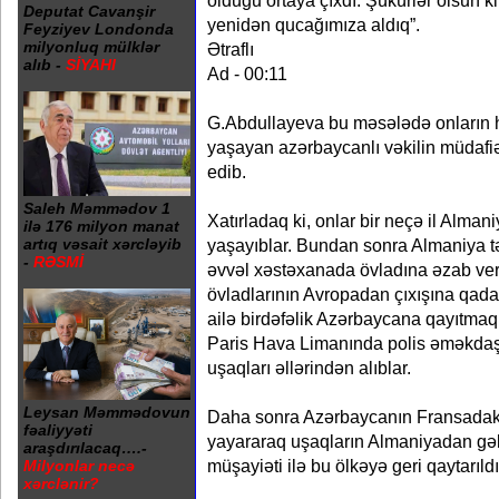
olduğu ortaya çıxdı. Şükürlər olsun ki
Deputat Cavanşir
yenidən qucağımıza aldıq”.
Feyziyev Londonda
milyonluq mülklər
Ətraflı
alıb -
SİYAHI
Ad - 00:11
G.Abdullayeva bu məsələdə onların 
yaşayan azərbaycanlı vəkilin müdafiə
edib.
Saleh Məmmədov 1
Xatırladaq ki, onlar bir neçə il Alm
ilə 176 milyon manat
artıq vəsait xərcləyib
yaşayıblar. Bundan sonra Almaniya tə
-
RƏSMİ
əvvəl xəstəxanada övladına əzab verd
övladlarının Avropadan çıxışına qad
ailə birdəfəlik Azərbaycana qayıtmaq
Paris Hava Limanında polis əməkdaşl
uşaqları əllərindən alıblar.
Leysan Məmmədovun
Daha sonra Azərbaycanın Fransadakı 
fəaliyyəti
yayararaq uşaqların Almaniyadan g
araşdırılacaq….-
müşayiəti ilə bu ölkəyə geri qaytarıldı
Milyonlar necə
xərclənir?