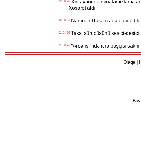
Xocavənddə minatəmizləmə əm
02.08.26
Xəsarət aldı
Nəriman Həsənzadə dəfn edildi 
02.08.26
Taksi sürücüsünü kəsici-deşici a
01.08.26
“Arpa işi“ndə icra başçısı sa
01.08.26
Əlaqə
|
Buy 