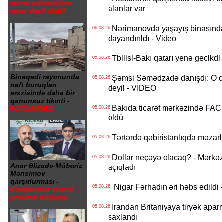
sonra universitetə
alanlar var
necə daxil olub?
Nərimanovda yaşayış binasındakı 
06.08.26
dayandırıldı - Video
Tbilisi-Bakı qatarı yenə gecikdi 
05.08.26
Binəqədi rayonunda
Şəmsi Səmədzadə danışdı: O d
05.08.26
neft buruqları
deyil - VİDEO
ərazisində daha bir
qanunsuz tikinti -
Bakıda ticarət mərkəzində FACİƏ
05.08.26
FOTO/VİDEO
öldü
Tərtərdə qəbiristanlıqda məzarla
05.08.26
Dollar neçəyə olacaq? - Mərkə
05.08.26
Anar Əlizadə-Mübariz
açıqladı
Mənsimov
qarşıdurması -
Nigar Fərhadın əri həbs edildi 
05.08.26
Kompromat savaşı
yenidən başlayıb
İrandan Britaniyaya tiryək apar
05.08.26
saxlandı