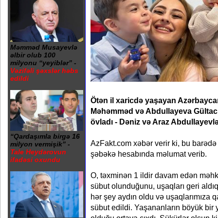
Məmməd Musayevlə
əlbir olub 100
milyonu “yeyiblər” -
Vəzifəli şəxslər həbs
edildi
Ötən il xaricdə yaşayan Azərbayca
Məhəmməd və Abdullayeva Gültacın
övladı - Dəniz və Araz Abdullayevlər
“Qardaşımla birgə 16
AzFakt.com xəbər verir ki, bu barədə
milyon vermişik” -
Tale Heydərovun
şəbəkə hesabında məlumat verib.
ifadəsi oxundu
O, təxminən 1 ildir davam edən məh
sübut olunduğunu, uşaqları geri aldıq
hər şey aydın oldu və uşaqlarımıza qa
sübut edildi. Yaşananların böyük bir 