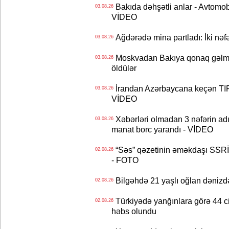
Bakıda dəhşətli anlar - Avtomobil
03.08.26
VİDEO
Ağdərədə mina partladı: İki nəfə
03.08.26
Moskvadan Bakıya qonaq gəlmişd
03.08.26
öldülər
İrandan Azərbaycana keçən TIR-
03.08.26
VİDEO
Xəbərləri olmadan 3 nəfərin adın
03.08.26
manat borc yarandı - VİDEO
“Səs” qəzetinin əməkdaşı SSRİ 
02.08.26
- FOTO
Bilgəhdə 21 yaşlı oğlan dənizdə b
02.08.26
Türkiyədə yanğınlara görə 44 cina
02.08.26
həbs olundu