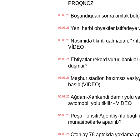
PROQNOZ
Boşandıqdan sonra əmlak bölgü
05.08.26
Yeni hərbi obyektlər istifadəyə
05.08.26
Nəsimidə tikinti qalmaqalı: “7 ildi
05.08.26
VİDEO
Ehtiyatlar rekord vurur, banklar q
05.08.26
düşmür?
Məşhur stadion baxımsız vəziyy
05.08.26
basıb (VİDEO)
Ağdam-Xankəndi dəmir yolu və
05.08.26
avtomobil yolu tikilir - VİDEO
Peşə Təhsili Agentliyi ilə bağlı i
04.08.26
münasibətlərlə aparılıb?
Ötən ay 78 aptekdə yoxlama apa
04.08.26