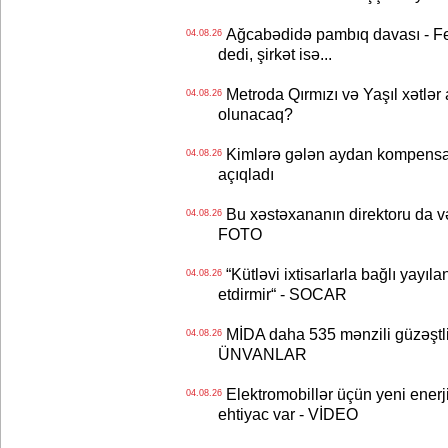
Ağcabədidə pambıq davası - Fe
04.08.26
dedi, şirkət isə...
Metroda Qırmızı və Yaşıl xətlər a
04.08.26
olunacaq?
Kimlərə gələn aydan kompensas
04.08.26
açıqladı
Bu xəstəxananın direktoru da və
04.08.26
FOTO
“Kütləvi ixtisarlarla bağlı yayıla
04.08.26
etdirmir“ - SOCAR
MİDA daha 535 mənzili güzəştli şə
04.08.26
ÜNVANLAR
Elektromobillər üçün yeni ener
04.08.26
ehtiyac var - VİDEO