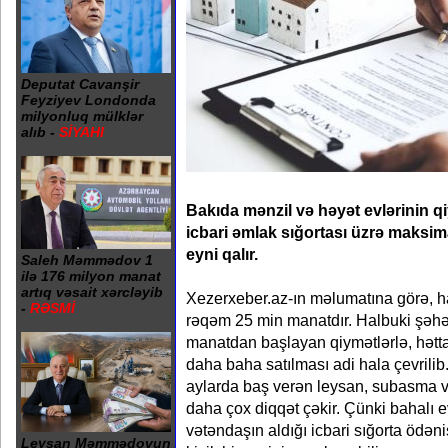
Deputat Cavanşir
Feyziyev Londonda
milyonluq mülklər
alıb -
SİYAHI
Bakıda mənzil və həyət evlərinin qi
icbari əmlak sığortası üzrə maksima
eyni qalır.
Saleh Məmmədov 1
ilə 176 milyon manat
artıq vəsait xərcləyib
Xezerxeber.az-ın məlumatına görə, h
-
RƏSMİ
rəqəm 25 min manatdır. Halbuki şəhə
manatdan başlayan qiymətlərlə, hət
daha baha satılması adi hala çevrilib
aylarda baş verən leysan, subasma v
daha çox diqqət çəkir. Çünki bahalı 
vətəndaşın aldığı icbari sığorta ödəni
Leysan Məmmədovun