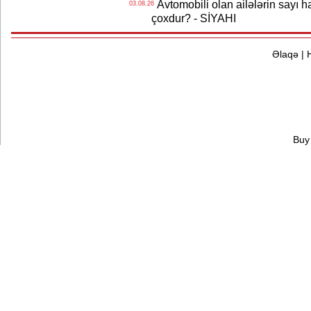
Avtomobili olan ailələrin sayı 
03.08.26
çoxdur? - SİYAHI
Əlaqə
|
Buy 