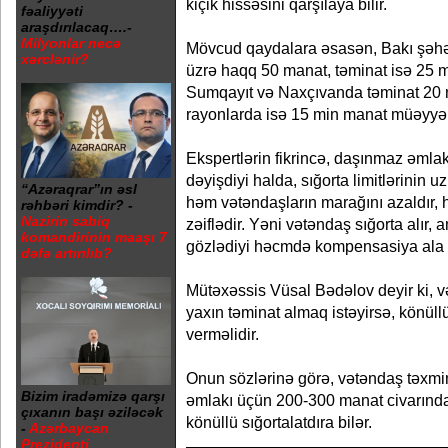
kiçik hissəsini qarşılaya bilir.
fəaliyyəti
araşdırılacaq….-
Milyonlar necə
Mövcud qaydalara əsasən, Bakı şəhər
xərclənir?
üzrə haqq 50 manat, təminat isə 25 
Sumqayıt və Naxçıvanda təminat 20 m
rayonlarda isə 15 min manat müəyyən
Ekspertlərin fikrincə, daşınmaz əmla
dəyişdiyi halda, sığorta limitlərinin 
“Azəraqrar”ın əsl
həm vətəndaşların marağını azaldır, 
rəhbəri kimdir? -
Nazirin sabiq
zəiflədir. Yəni vətəndaş sığorta alır
komandirinin maaşı 7
gözlədiyi həcmdə kompensasiya ala b
dəfə artırılıb?
Mütəxəssis Vüsal Bədəlov deyir ki, 
yaxın təminat almaq istəyirsə, könüll
verməlidir.
Onun sözlərinə görə, vətəndaş təxm
Bizim iradəmizə qarşı
əmlakı üçün 200-300 manat civarınd
çıxanın başı əziləcək
könüllü sığortalatdıra bilər.
-
Azərbaycan
Prezidenti