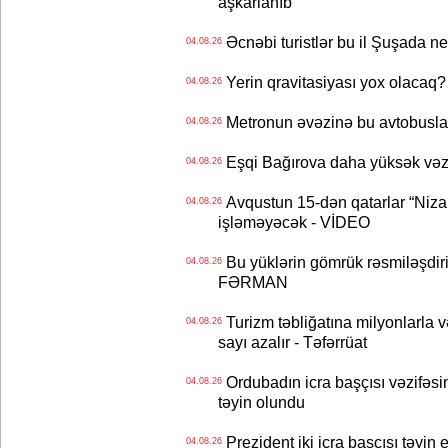
aşkarlanıb
Əcnəbi turistlər bu il Şuşada ne
04.08.26
Yerin qravitasiyası yox olaca
04.08.26
Metronun əvəzinə bu avtobuslar
04.08.26
Eşqi Bağırova daha yüksək vəzifə
04.08.26
Avqustun 15-dən qatarlar “Niza
04.08.26
işləməyəcək - VİDEO
Bu yüklərin gömrük rəsmiləşdiri
04.08.26
FƏRMAN
Turizm təbliğatına milyonlarla və
04.08.26
sayı azalır - Təfərrüat
Ordubadın icra başçısı vəzifəsin
04.08.26
təyin olundu
Prezident iki icra başçısı təyi
04.08.26