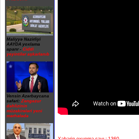
Maliyyə Nazirliyi
AAYDA yoxlama
aparır -
Ciddi
yeyintilər aşkarlanıb
Vensin Azərbaycana
səfəri:
Zəngəzur
dəhlizinin
müzakirələri yeni
mərhələdə
Xəbərin oxunma sayı : 1360