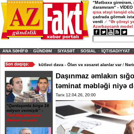
“Mətbəxə girmirəm,
daramıram“ - VİDEO
qısa ətəyi tənqid o
çadrada görmək istə
 -
Nigar
verdi
“Ər çörəyi 
Azərbaycanlı model
ious
ANA SƏHİFƏ
GÜNDƏM
SIYASƏT
SOSIAL
İQTISADIYYAT
EO
/
Restoranın qarşısında kütləvi dava - Ölən və xəsarət alanlar v
Daşınmaz əmlakın sığo
təminat məbləği niyə 
Tarix 12.04.26, 20:00
“Qardaşımla birgə 16
milyon vermişik” -
Tale Heydərovun
ifadəsi oxundu