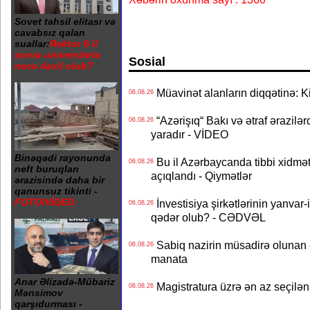
Sovet təhsil elitası və
cavabsız qalan
suallar:
Rektor 6 il
sonra universitetə
Sosial
necə daxil olub?
Müavinət alanların diqqətinə: Ki
06.08.26
“Azərişıq“ Bakı və ətraf ərazilə
06.08.26
yaradır - VİDEO
Binəqədi rayonunda
Bu il Azərbaycanda tibbi xidmət
06.08.26
neft buruqları
açıqlandı - Qiymətlər
ərazisində daha bir
qanunsuz tikinti -
FOTO/VİDEO
İnvestisiya şirkətlərinin yanvar-
06.08.26
qədər olub? - CƏDVƏL
Sabiq nazirin müsadirə olunan ə
06.08.26
manata
Anar Əlizadə-Mübariz
Magistratura üzrə ən az seçilən 
06.08.26
Mənsimov
qarşıdurması -