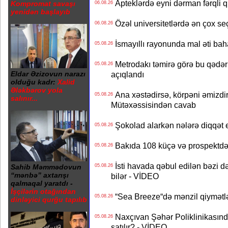
Apteklərdə eyni dərman fərqli q
Kompromat savaşı
06.08.26
yenidən başlayıb
Özəl universitetlərdə ən çox seç
06.08.26
İsmayıllı rayonunda mal əti ba
05.08.26
Metrodakı təmirə görə bu qədər 
05.08.26
Eldar Əzizovun narazı
açıqlandı
olduğu kadr:
Xalid
Ələkbərov yola
Ana xəstədirsə, körpəni əmizdir
05.08.26
salınır...
Mütəxəssisindən cavab
Şokolad alarkən nələrə diqqət 
05.08.26
Bakıda 108 küçə və prospektdə 
05.08.26
İsti havada qəbul edilən bəzi d
Sahib Məmmədovun
05.08.26
“mənbə” axtarışı
bilər - VİDEO
qalmaqal yaratdı -
İşçilərin otağından
“Sea Breeze“də mənzil qiymətlər
05.08.26
dinləyici qurğu tapılıb
Naxçıvan Şəhər Poliklinikasında
05.08.26
satılır? - VİDEO