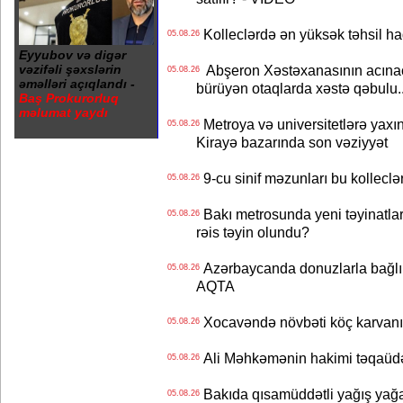
Kolleclərdə ən yüksək təhsil haq
05.08.26
Eyyubov və digər
vəzifəli şəxslərin
Abşeron Xəstəxanasının acınaca
05.08.26
əməlləri açıqlandı -
bürüyən otaqlarda xəstə qəbulu..
Baş Prokurorluq
məlumat yaydı
Metroya və universitetlərə yaxın
05.08.26
Kirayə bazarında son vəziyyət
9-cu sinif məzunları bu kolleclə
05.08.26
Bakı metrosunda yeni təyinatlar
05.08.26
rəis təyin olundu?
Azərbaycanda donuzlarla bağlı m
05.08.26
AQTA
Xocavəndə növbəti köç karvanı
05.08.26
Ali Məhkəmənin hakimi təqaüdə
05.08.26
Bakıda qısamüddətli yağış yağa
05.08.26