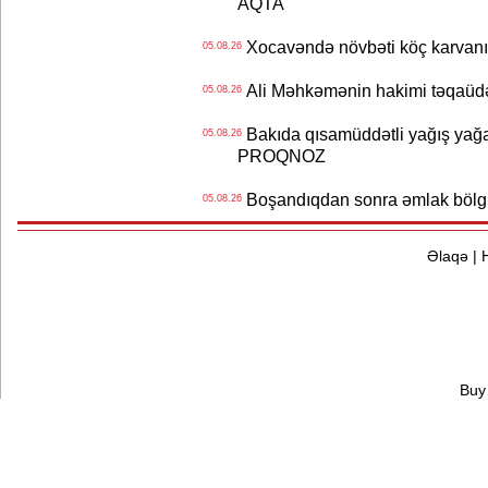
AQTA
Xocavəndə növbəti köç karvanı
05.08.26
Ali Məhkəmənin hakimi təqaüdə
05.08.26
Bakıda qısamüddətli yağış yağa
05.08.26
PROQNOZ
Boşandıqdan sonra əmlak bölgü
05.08.26
Əlaqə
|
Buy 