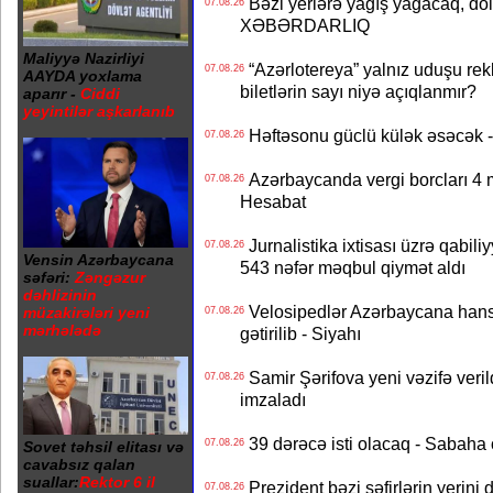
Bəzi yerlərə yağış yağacaq, do
07.08.26
XƏBƏRDARLIQ
Maliyyə Nazirliyi
“Azərlotereya” yalnız uduşu rek
07.08.26
AAYDA yoxlama
biletlərin sayı niyə açıqlanmır?
aparır -
Ciddi
yeyintilər aşkarlanıb
Həftəsonu güclü külək əsəcə
07.08.26
Azərbaycanda vergi borcları 4 m
07.08.26
Hesabat
Jurnalistika ixtisası üzrə qabiliy
07.08.26
Vensin Azərbaycana
543 nəfər məqbul qiymət aldı
səfəri:
Zəngəzur
dəhlizinin
Velosipedlər Azərbaycana hans
müzakirələri yeni
07.08.26
mərhələdə
gətirilib - Siyahı
Samir Şərifova yeni vəzifə veri
07.08.26
imzaladı
39 dərəcə isti olacaq - Sabaha
07.08.26
Sovet təhsil elitası və
cavabsız qalan
suallar:
Rektor 6 il
Prezident bəzi səfirlərin yeri
07.08.26