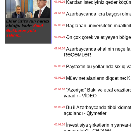
Kartdan istədiyiniz qədər köçür
07.08.26
Azərbaycanda icra başçısı olma
07.08.26
Eldar Əzizovun narazı
Bağlanan universitetin müəllimlər
olduğu kadr:
Xalid
07.08.26
Ələkbərov yola
salınır...
Ən çox çörək və ət yeyən bölgə
07.08.26
Azərbaycanda əhalinin neçə faizi 
07.08.26
RƏQƏMLƏR
Paytaxtın bu yollarında sıxlıq v
07.08.26
Müavinət alanların diqqətinə: Ki
06.08.26
“Azərişıq“ Bakı və ətraf ərazilə
06.08.26
yaradır - VİDEO
Bu il Azərbaycanda tibbi xidmət
06.08.26
açıqlandı - Qiymətlər
İnvestisiya şirkətlərinin yanvar-
06.08.26
qədər olub? - CƏDVƏL