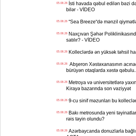
İsti havada qəbul edilən bəzi d
05.08.26
bilər - VİDEO
“Sea Breeze“də mənzil qiymətlər
05.08.26
Naxçıvan Şəhər Poliklinikasında
05.08.26
satılır? - VİDEO
Kolleclərdə ən yüksək təhsil haq
05.08.26
Abşeron Xəstəxanasının acınaca
05.08.26
bürüyən otaqlarda xəstə qəbulu..
Metroya və universitetlərə yaxın
05.08.26
Kirayə bazarında son vəziyyət
9-cu sinif məzunları bu kolleclə
05.08.26
Bakı metrosunda yeni təyinatlar
05.08.26
rəis təyin olundu?
Azərbaycanda donuzlarla bağlı m
05.08.26