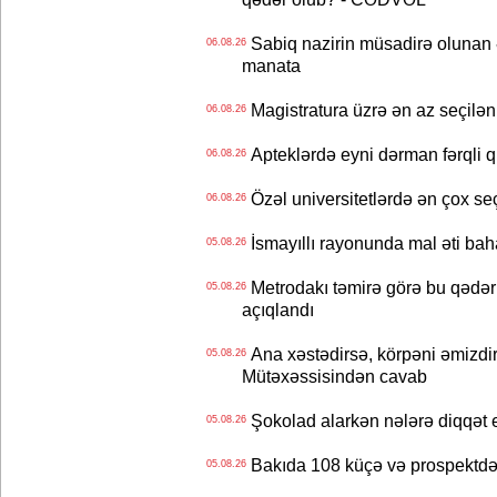
Sabiq nazirin müsadirə olunan ə
06.08.26
manata
Magistratura üzrə ən az seçilən 
06.08.26
Apteklərdə eyni dərman fərqli q
06.08.26
Özəl universitetlərdə ən çox seç
06.08.26
İsmayıllı rayonunda mal əti ba
05.08.26
Metrodakı təmirə görə bu qədər 
05.08.26
açıqlandı
Ana xəstədirsə, körpəni əmizdir
05.08.26
Mütəxəssisindən cavab
Şokolad alarkən nələrə diqqət 
05.08.26
Bakıda 108 küçə və prospektdə 
05.08.26