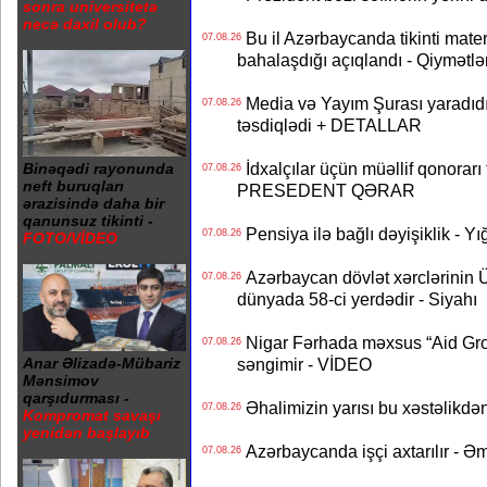
sonra universitetə
necə daxil olub?
Bu il Azərbaycanda tikinti mater
07.08.26
bahalaşdığı açıqlandı - Qiymətlə
Media və Yayım Şurası yaradıdı 
07.08.26
təsdiqlədi + DETALLAR
İdxalçılar üçün müəllif qonorarı
Binəqədi rayonunda
07.08.26
neft buruqları
PRESEDENT QƏRAR
ərazisində daha bir
qanunsuz tikinti -
Pensiya ilə bağlı dəyişiklik - Yı
07.08.26
FOTO/VİDEO
Azərbaycan dövlət xərclərinin
07.08.26
dünyada 58-ci yerdədir - Siyahı
Nigar Fərhada məxsus “Aid Grou
07.08.26
səngimir - VİDEO
Anar Əlizadə-Mübariz
Mənsimov
qarşıdurması -
Əhalimizin yarısı bu xəstəlikdən
07.08.26
Kompromat savaşı
yenidən başlayıb
Azərbaycanda işçi axtarılır - Ə
07.08.26