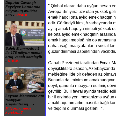
Deputat Cavanşir
" Qlobal olaraq daha uyğun hesab edi
Feyziyev Londonda
milyonluq mülklər
Avropa Birliyinə üzv olan yüksək gəl
alıb -
SİYAHI
əmək haqqı orta aylıq əmək haqqının 
edir. Göründyü kimi, Azərbaycanda 
aylıq əmək haqqıya nisbəti yüksək d
ilə orta aylıq əmək haqqının arasında
əmək haqqı məbləğinin də artmasına
daha aşağı maaş alanların sosial təm
Saleh Məmmədov 1
gücləndirilməsi aspektindən vacibdir.
ilə 176 milyon manat
artıq vəsait xərcləyib
-
RƏSMİ
Cənab Prezident tərəfindən Əmək Mə
dəyişikliklərə əsasən, Azərbaycan
məbləğinə ildə bir dəfədən az olmay
Bununla da, minimum əməkhaqqının art
deyil, qanunla müəyyən edilmiş dövri
çevrilib. Bu il fevral ayında təsdiq ed
Leysan Məmmədovun
bir il ərzində yeni mexanizmə uyğun
fəaliyyəti
əməkhaqqının artırılması ilə bağlı kon
araşdırılacaq….-
və təqdim olunması gözlənilir".
Milyonlar necə
xərclənir?