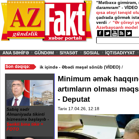
“Mətbəxə girmirəm,
daramıram“ - VİDEO
qısa ətəyi tənqid o
çadrada görmək istə
verdi
“Ər çörəyi 
Azərbaycanlı model
ious
ANA SƏHİFƏ
GÜNDƏM
SIYASƏT
SOSIAL
İQTISADIYYAT
ə 20 Yanvar abidəsi zibillik içində - Əbədi məşəl sönüb (VİDEO)
/
Minimum əmək haqqın
artımların olması məq
- Deputat
Tarix 17.04.26, 12:18
Sabiq sədr
Almaniyada tikinti
biznesinə başlayıb -
Şərikli bina tikir +
FOTO