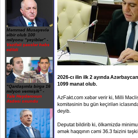
Məmməd Musayevlə
əlbir olub 100
milyonu “yeyiblər” -
Vəzifəli şəxslər həbs
edildi
2026-cı ilin ilk 2 ayında Azərbayca
1099 manat olub.
“Qardaşımla birgə 16
milyon vermişik” -
Tale Heydərovun
AzFakt.com xəbər verir ki, Milli Məcl
ifadəsi oxundu
komitəsinin bu gün keçirilən iclası
deyib.
Deputat bildirib ki, ölkəmizdə minim
əmək haqqının cəmi 36.3 faizini təşkil