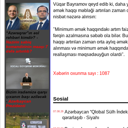
Vüqar Bayramov qeyd edib ki, daha y
əmək haqqı məbləği artırılan zaman o
nisbət nəzərə alınsın:
"Minimum əmək haqqındakı artım faiz
“Azəraqrar”ın əsl
fərqin azalmasına səbəb ola bilər.
rəhbəri kimdir? -
haqqı artırılan zaman orta aylıq əmək
Nazirin sabiq
komandirinin maaşı 7
alınması və minimum əmək haqqında 
dəfə artırılıb?
reallaşması məqsədəuyğun olardı".
Xəbərin oxunma sayı : 1087
Bizim iradəmizə qarşı
çıxanın başı əziləcək
Sosial
-
Azərbaycan
Prezidenti
Azərbaycan “Qlobal Sülh İndek
07.08.26
qərarlaşıb - Siyahı