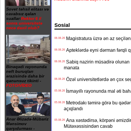
Sovet təhsil elitası və
cavabsız qalan
suallar:
Rektor 6 il
sonra universitetə
Sosial
necə daxil olub?
Magistratura üzrə ən az seçilən 
06.08.26
Apteklərdə eyni dərman fərqli q
06.08.26
Sabiq nazirin müsadirə olunan ə
06.08.26
Binəqədi rayonunda
manata
neft buruqları
ərazisində daha bir
Özəl universitetlərdə ən çox seç
06.08.26
qanunsuz tikinti -
FOTO/VİDEO
İsmayıllı rayonunda mal əti ba
05.08.26
Metrodakı təmirə görə bu qədər 
05.08.26
açıqlandı
Anar Əlizadə-Mübariz
Ana xəstədirsə, körpəni əmizdir
05.08.26
Mənsimov
Mütəxəssisindən cavab
qarşıdurması -