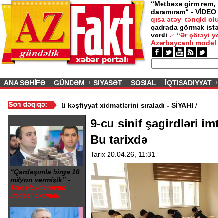
“Mətbəxə girmirəm,
daramıram“ - VİDEO
qısa ətəyi tənqid o
çadrada görmək istə
verdi
“Ər çörəyi 
Azərbaycanlı model
ious
ANA SƏHİFƏ
GÜNDƏM
SIYASƏT
SOSIAL
İQTISADIYYAT
intellekt dünyanın ən güclü kəşfiyyat xidmətlərini sıraladı - SİYAHI
9-cu sinif şagirdləri i
Bu tarixdə
Tarix 20.04.26, 11:31
“Qardaşımla birgə 16
milyon vermişik” -
Tale Heydərovun
ifadəsi oxundu