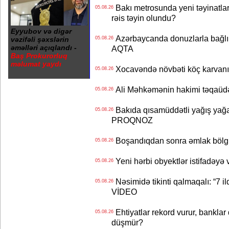
Bakı metrosunda yeni təyinatlar
05.08.26
rəis təyin olundu?
Eyyubov və digər
Azərbaycanda donuzlarla bağlı m
vəzifəli şəxslərin
05.08.26
əməlləri açıqlandı -
AQTA
Baş Prokurorluq
məlumat yaydı
Xocavəndə növbəti köç karvanı
05.08.26
Ali Məhkəmənin hakimi təqaüdə
05.08.26
Bakıda qısamüddətli yağış yağa
05.08.26
PROQNOZ
Boşandıqdan sonra əmlak bölgü
05.08.26
Yeni hərbi obyektlər istifadəyə
05.08.26
Nəsimidə tikinti qalmaqalı: “7 ildi
05.08.26
VİDEO
Ehtiyatlar rekord vurur, banklar q
05.08.26
düşmür?