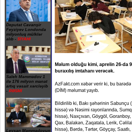
Deputat Cavanşir
Feyziyev Londonda
milyonluq mülklər
alıb -
SİYAHI
Məlum olduğu kimi, aprelin 26-da 9-
buraxılış imtahanı verəcək.
Saleh Məmmədov 1
ilə 176 milyon manat
AzFakt.com xəbər verir ki, bu barəd
artıq vəsait xərcləyib
(DİM) məlumat yayıb.
-
RƏSMİ
Bildirilib ki, Bakı şəhərinin Sabunçu (
hissə) və Nəsimi rayonlarında, Sumqayı
hissə), Naxçıvan, Göygöl, Goranboy,
Qax, Balakən, Zaqatala, Lerik, Cəlilaba
hissə), Bərdə, Tərtər, Göyçay, Saatlı,
Leysan Məmmədovun