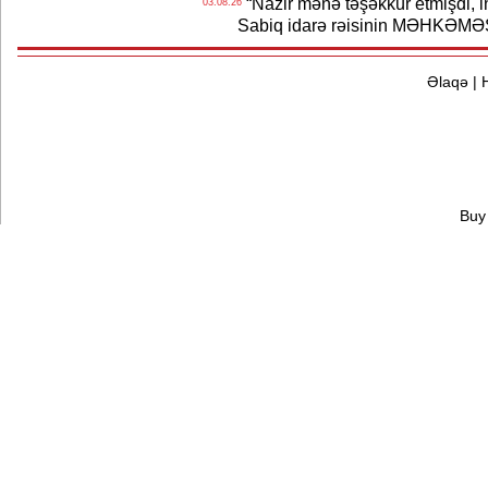
“Nazir mənə təşəkkür etmişdi, ind
03.08.26
Sabiq idarə rəisinin MƏHKƏMƏ
Əlaqə
|
Buy 