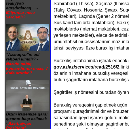
Sabirabad (II hissə), Xaçmaz (II hissə
fəaliyyəti
araşdırılacaq….-
(Talış, Göyarx, Həsənriz, Şıxarx, Su
Milyonlar necə
məktəbləri), Laçında (Şəhər 2 nömrəl
xərclənir?
Sus kənd tam orta məktəbləri), Bakı 
məktəblərdə (internat məktəbləri, c
yerləşən məktəblər), eləcə də tədrisi
ümumtəhsil müəssisələrinin məzunları
təhsil səviyyəsi üzrə buraxılış imtahan
“Azəraqrar”ın əsl
rəhbəri kimdir? -
Buraxılış imtahanında iştirak edəcək
Nazirin sabiq
gov.az/az/services/read/2516/2
link
komandirinin maaşı 7
dəfə artırılıb?
özlərinin imtahana buraxılış vərəqəsin
bütün şagirdlərin imtahana buraxılış v
Şagirdlər iş nömrəsini buradan öyrənə
Buraxılış vərəqəsini çap etmək üçü
proqramı quraşdırılmalıdır və brauze
Bizim iradəmizə qarşı
sahəsindən qeyd işarəsi götürülməlid
çıxanın başı əziləcək
-
Azərbaycan
sənədində şəkli olmayan şagirdlər bur
Prezidenti