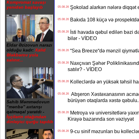
Kompromat savaşı
Şokolad alarkən nələrə diqqət 
yenidən başlayıb
05.08.26
Bakıda 108 küçə və prospektdə 
05.08.26
İsti havada qəbul edilən bəzi d
05.08.26
bilər - VİDEO
Eldar Əzizovun narazı
olduğu kadr:
Xalid
“Sea Breeze“də mənzil qiymətlər
05.08.26
Ələkbərov yola
salınır...
Naxçıvan Şəhər Poliklinikasında
05.08.26
satılır? - VİDEO
Kolleclərdə ən yüksək təhsil haq
05.08.26
Abşeron Xəstəxanasının acınaca
05.08.26
bürüyən otaqlarda xəstə qəbulu..
Sahib Məmmədovun
“mənbə” axtarışı
qalmaqal yaratdı -
Metroya və universitetlərə yaxın
05.08.26
İşçilərin otağından
Kirayə bazarında son vəziyyət
dinləyici qurğu tapılıb
9-cu sinif məzunları bu kolleclə
05.08.26