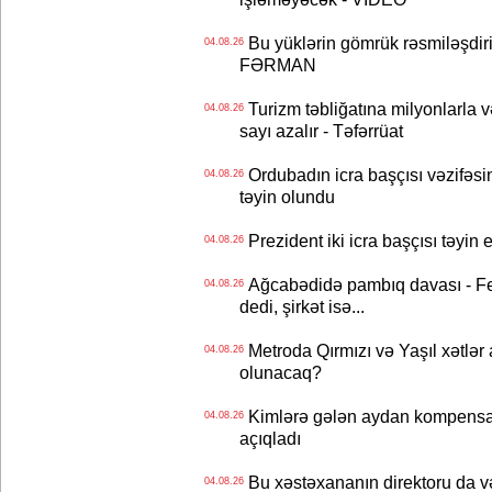
Bu yüklərin gömrük rəsmiləşdiri
04.08.26
FƏRMAN
Turizm təbliğatına milyonlarla və
04.08.26
sayı azalır - Təfərrüat
Ordubadın icra başçısı vəzifəsin
04.08.26
təyin olundu
Prezident iki icra başçısı təyi
04.08.26
Ağcabədidə pambıq davası - Fe
04.08.26
dedi, şirkət isə...
Metroda Qırmızı və Yaşıl xətlər a
04.08.26
olunacaq?
Kimlərə gələn aydan kompensas
04.08.26
açıqladı
Bu xəstəxananın direktoru da və
04.08.26