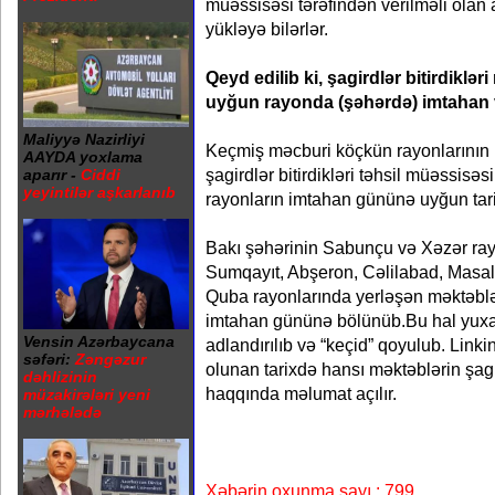
müəssisəsi tərəfindən verilməli olan 
yükləyə bilərlər.
Qeyd edilib ki, şagirdlər bitirdiklər
uyğun rayonda (şəhərdə) imtahan v
Maliyyə Nazirliyi
Keçmiş məcburi köçkün rayonlarının 
AAYDA yoxlama
şagirdlər bitirdikləri təhsil müəssisəs
aparır -
Ciddi
yeyintilər aşkarlanıb
rayonların imtahan gününə uyğun tari
Bakı şəhərinin Sabunçu və Xəzər ray
Sumqayıt, Abşeron, Cəlilabad, Masal
Quba rayonlarında yerləşən məktəblər
imtahan gününə bölünüb.Bu hal yuxar
Vensin Azərbaycana
adlandırılıb və “keçid” qoyulub. Link
səfəri:
Zəngəzur
olunan tarixdə hansı məktəblərin şag
dəhlizinin
haqqında məlumat açılır.
müzakirələri yeni
mərhələdə
Xəbərin oxunma sayı : 799