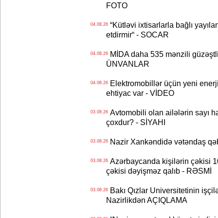
FOTO
“Kütləvi ixtisarlarla bağlı yayıla
04.08.26
etdirmir“ - SOCAR
MİDA daha 535 mənzili güzəştli şə
04.08.26
ÜNVANLAR
Elektromobillər üçün yeni ener
04.08.26
ehtiyac var - VİDEO
Avtomobili olan ailələrin sayı 
03.08.26
çoxdur? - SİYAHI
Nazir Xankəndidə vətəndaş qəbu
03.08.26
Azərbaycanda kişilərin çəkisi 1
03.08.26
çəkisi dəyişməz qalıb - RƏSMİ
Bakı Qızlar Universitetinin işçil
03.08.26
Nazirlikdən AÇIQLAMA