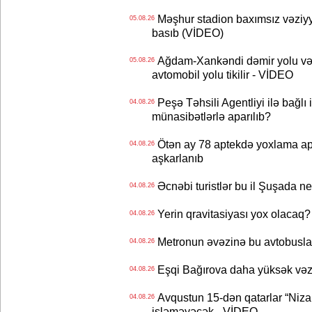
Məşhur stadion baxımsız vəziyy
05.08.26
basıb (VİDEO)
Ağdam-Xankəndi dəmir yolu və
05.08.26
avtomobil yolu tikilir - VİDEO
Peşə Təhsili Agentliyi ilə bağlı i
04.08.26
münasibətlərlə aparılıb?
Ötən ay 78 aptekdə yoxlama apa
04.08.26
aşkarlanıb
Əcnəbi turistlər bu il Şuşada ne
04.08.26
Yerin qravitasiyası yox olaca
04.08.26
Metronun əvəzinə bu avtobuslar
04.08.26
Eşqi Bağırova daha yüksək vəzifə
04.08.26
Avqustun 15-dən qatarlar “Niza
04.08.26
işləməyəcək - VİDEO