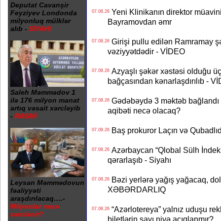
Deputat Cavanşir
Yeni Klinikanın direktor müavini 
07.08.26
Feyziyev Londonda
milyonluq mülklər
Bayramovdan əmr
alıb -
SİYAHI
Girişi pullu edilən Ramramay şə
07.08.26
vəziyyətdədir - VİDEO
Azyaşlı şəkər xəstəsi olduğu ü
07.08.26
bağçasından kənarlaşdırılıb - V
Saleh Məmmədov 1
ilə 176 milyon manat
Gədəbəydə 3 məktəb bağlandı - 
07.08.26
artıq vəsait xərcləyib
aqibəti necə olacaq?
-
RƏSMİ
Baş prokuror Laçın və Qubadl
07.08.26
Azərbaycan “Qlobal Sülh İndek
07.08.26
qərarlaşıb - Siyahı
Bəzi yerlərə yağış yağacaq, do
07.08.26
Leysan Məmmədovun
XƏBƏRDARLIQ
fəaliyyəti
araşdırılacaq….-
Milyonlar necə
“Azərlotereya” yalnız uduşu rek
07.08.26
xərclənir?
biletlərin sayı niyə açıqlanmır?