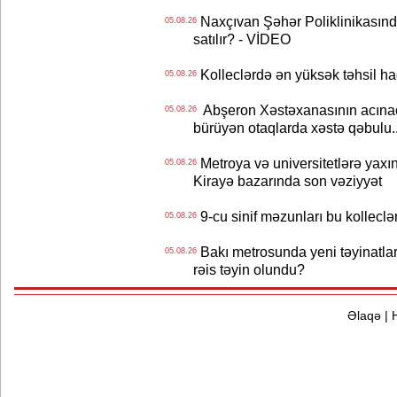
Naxçıvan Şəhər Poliklinikasında
05.08.26
satılır? - VİDEO
Kolleclərdə ən yüksək təhsil haq
05.08.26
Abşeron Xəstəxanasının acınaca
05.08.26
bürüyən otaqlarda xəstə qəbulu..
Metroya və universitetlərə yaxın
05.08.26
Kirayə bazarında son vəziyyət
9-cu sinif məzunları bu kolleclə
05.08.26
Bakı metrosunda yeni təyinatlar
05.08.26
rəis təyin olundu?
Əlaqə
|