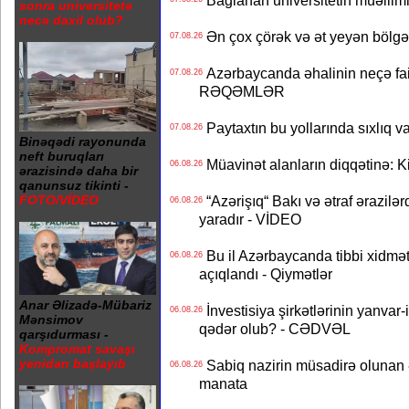
Bağlanan universitetin müəllimlər
sonra universitetə
necə daxil olub?
Ən çox çörək və ət yeyən bölgə
07.08.26
Azərbaycanda əhalinin neçə faizi 
07.08.26
RƏQƏMLƏR
Paytaxtın bu yollarında sıxlıq v
07.08.26
Binəqədi rayonunda
neft buruqları
Müavinət alanların diqqətinə: Ki
06.08.26
ərazisində daha bir
qanunsuz tikinti -
“Azərişıq“ Bakı və ətraf ərazilə
FOTO/VİDEO
06.08.26
yaradır - VİDEO
Bu il Azərbaycanda tibbi xidmət
06.08.26
açıqlandı - Qiymətlər
Anar Əlizadə-Mübariz
İnvestisiya şirkətlərinin yanvar-
06.08.26
Mənsimov
qədər olub? - CƏDVƏL
qarşıdurması -
Kompromat savaşı
yenidən başlayıb
Sabiq nazirin müsadirə olunan ə
06.08.26
manata