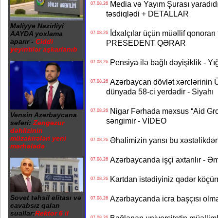
Media və Yayım Şurası yaradıdı 
07.08.26
təsdiqlədi + DETALLAR
Maliyyə Nazirliyi
İdxalçılar üçün müəllif qonorarı
AAYDA yoxlama
07.08.26
aparır -
Ciddi
PRESEDENT QƏRAR
yeyintilər aşkarlanıb
Pensiya ilə bağlı dəyişiklik - Yı
07.08.26
Azərbaycan dövlət xərclərinin
07.08.26
dünyada 58-ci yerdədir - Siyahı
Nigar Fərhada məxsus “Aid Grou
07.08.26
Vensin Azərbaycana
səngimir - VİDEO
səfəri:
Zəngəzur
dəhlizinin
müzakirələri yeni
Əhalimizin yarısı bu xəstəlikdən
07.08.26
mərhələdə
Azərbaycanda işçi axtarılır - Ə
07.08.26
Kartdan istədiyiniz qədər köçür
07.08.26
Sovet təhsil elitası və
Azərbaycanda icra başçısı olma
07.08.26
cavabsız qalan
suallar:
Rektor 6 il
07.08.26