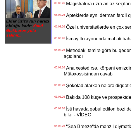
Magistratura üzrə ən az seçilən 
06.08.26
Apteklərdə eyni dərman fərqli q
06.08.26
Eldar Əzizovun narazı
olduğu kadr:
Xalid
Özəl universitetlərdə ən çox seç
06.08.26
Ələkbərov yola
salınır...
İsmayıllı rayonunda mal əti ba
05.08.26
Metrodakı təmirə görə bu qədər 
05.08.26
açıqlandı
Ana xəstədirsə, körpəni əmizdir
05.08.26
Mütəxəssisindən cavab
Şokolad alarkən nələrə diqqət 
05.08.26
Bakıda 108 küçə və prospektdə 
05.08.26
İsti havada qəbul edilən bəzi d
05.08.26
bilər - VİDEO
“Sea Breeze“də mənzil qiymətlər
05.08.26