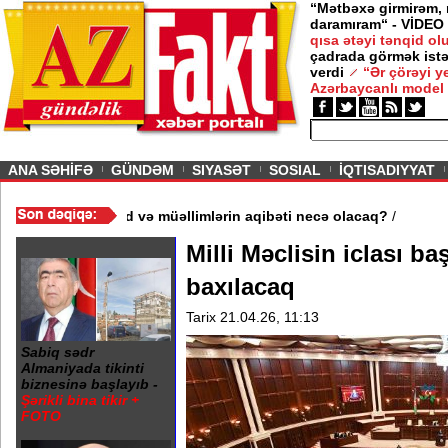
“Mətbəxə girmirəm,
daramıram“ - VİDEO
qısa ətəyi tənqid o
çadrada görmək istə
verdi
“Ər çörəyi 
Azərbaycanlı model
ious
ANA SƏHİFƏ
GÜNDƏM
SIYASƏT
SOSIAL
İQTISADIYYAT
məktəb bağlandı - Şagird və müəllimlərin aqibəti necə olacaq?
/
Milli Məclisin iclası b
baxılacaq
Tarix 21.04.26, 11:13
Sabiq sədr
Almaniyada tikinti
biznesinə başlayıb -
Şərikli bina tikir +
FOTO