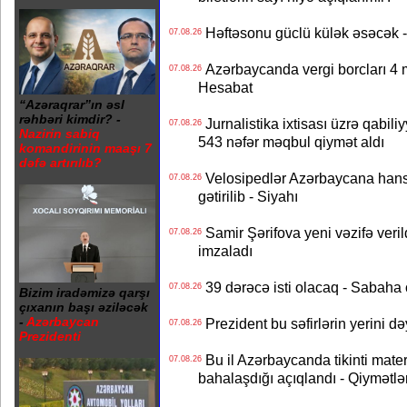
Həftəsonu güclü külək əsəcə
07.08.26
Azərbaycanda vergi borcları 4 m
07.08.26
Hesabat
“Azəraqrar”ın əsl
rəhbəri kimdir? -
Jurnalistika ixtisası üzrə qabiliy
07.08.26
Nazirin sabiq
543 nəfər məqbul qiymət aldı
komandirinin maaşı 7
dəfə artırılıb?
Velosipedlər Azərbaycana hans
07.08.26
gətirilib - Siyahı
Samir Şərifova yeni vəzifə veri
07.08.26
imzaladı
39 dərəcə isti olacaq - Sabaha
07.08.26
Bizim iradəmizə qarşı
çıxanın başı əziləcək
-
Azərbaycan
Prezident bu səfirlərin yerini d
07.08.26
Prezidenti
Bu il Azərbaycanda tikinti mater
07.08.26
bahalaşdığı açıqlandı - Qiymətlə