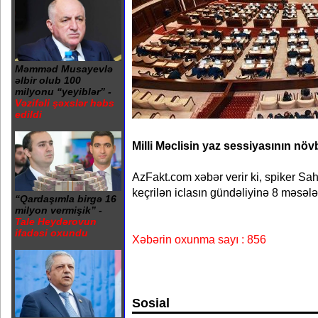
Məmməd Musayevlə
əlbir olub 100
milyonu “yeyiblər” -
Vəzifəli şəxslər həbs
edildi
Milli Məclisin yaz sessiyasının növb
AzFakt.com xəbər verir ki, spiker Sah
keçrilən iclasın gündəliyinə 8 məsələ 
“Qardaşımla birgə 16
milyon vermişik” -
Tale Heydərovun
ifadəsi oxundu
Xəbərin oxunma sayı : 856
Sosial