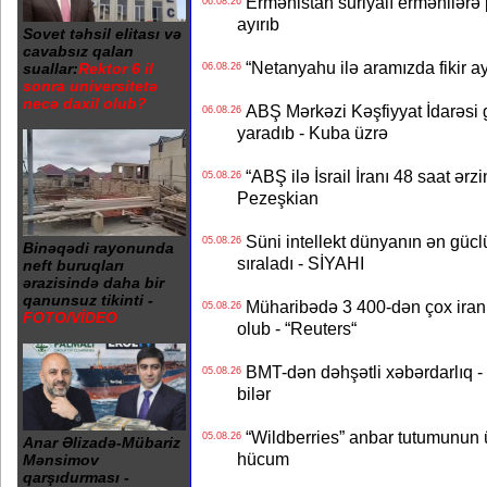
Ermənistan suriyalı ermənilərə p
06.08.26
ayırıb
Sovet təhsil elitası və
cavabsız qalan
“Netanyahu ilə aramızda fikir ayr
suallar:
Rektor 6 il
06.08.26
sonra universitetə
necə daxil olub?
ABŞ Mərkəzi Kəşfiyyat İdarəsi g
06.08.26
yaradıb - Kuba üzrə
“ABŞ ilə İsrail İranı 48 saat ərzi
05.08.26
Pezeşkian
Süni intellekt dünyanın ən güclü
05.08.26
Binəqədi rayonunda
sıraladı - SİYAHI
neft buruqları
ərazisində daha bir
qanunsuz tikinti -
Müharibədə 3 400-dən çox iranl
05.08.26
FOTO/VİDEO
olub - “Reuters“
BMT-dən dəhşətli xəbərdarlıq - 
05.08.26
bilər
“Wildberries” anbar tutumunun üçd
05.08.26
Anar Əlizadə-Mübariz
hücum
Mənsimov
qarşıdurması -