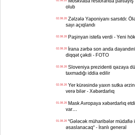
Moskvada restoranda partlayış
02.08.26
olub
Zəlzələ Yaponiyanı sarsıtdı: Öl
02.08.26
sayı açıqlandı
Paşinyan istefa verdi - Yeni hök
02.08.26
İrana zərbə son anda dayandırıl
02.08.26
diqqət çəkdi - FOTO
Sloveniya prezidenti qəzaya dü
02.08.26
taxmadığı iddia edilir
Yer kürəsində yaxın sutka ərzin
02.08.26
verə bilər - Xəbərdarlıq
Mask Avropaya xəbərdarlıq etdi
01.08.26
var…
“Gələcək müharibələr müdafiə iq
01.08.26
əsaslanacaq“ - İranlı general