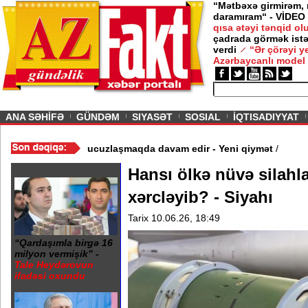
“Mətbəxə girmirəm,
daramıram“ - VİDEO
qısa ətəyi tənqid o
çadrada görmək istə
verdi
“Ər çörəyi 
Azərbaycanlı model
ious
ANA SƏHİFƏ
GÜNDƏM
SIYASƏT
SOSIAL
İQTISADIYYAT
 - Video
/
Azərbaycan nefti ucuzlaşmaqda davam edir - Yeni qiymət
Hansı ölkə nüvə silahl
xərcləyib? - Siyahı
Tarix 10.06.26, 18:49
“Qardaşımla birgə 16
milyon vermişik” -
Tale Heydərovun
ifadəsi oxundu