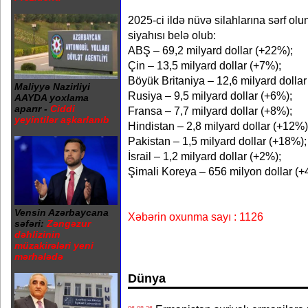
2025-ci ildə nüvə silahlarına sərf olu
siyahısı belə olub:
ABŞ – 69,2 milyard dollar (+22%);
Çin – 13,5 milyard dollar (+7%);
Böyük Britaniya – 12,6 milyard dolla
Maliyyə Nazirliyi
Rusiya – 9,5 milyard dollar (+6%);
AAYDA yoxlama
aparır -
Ciddi
Fransa – 7,7 milyard dollar (+8%);
yeyintilər aşkarlanıb
Hindistan – 2,8 milyard dollar (+12%)
Pakistan – 1,5 milyard dollar (+18%);
İsrail – 1,2 milyard dollar (+2%);
Şimali Koreya – 656 milyon dollar (+
Vensin Azərbaycana
Xəbərin oxunma sayı : 1126
səfəri:
Zəngəzur
dəhlizinin
müzakirələri yeni
mərhələdə
Dünya