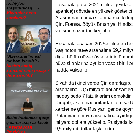
fəaliyyəti
Hesabata görə, 2025-ci ildə qeydə al
araşdırılacaq….-
aparıldığı dövrdə ən yüksək göstərici
Milyonlar necə
Araşdırmada nüvə silahına malik doq
xərclənir?
Çin, Fransa, Böyük Britaniya, Hindis
və İsrail nəzərdən keçirilib.
Hesabata əsasən, 2025-ci ildə ən bö
Vaşinqton nüvə arsenalına 69,2 milyar
“Azəraqrar”ın əsl
digər bütün nüvə dövlətlərinin ümumi 
rəhbəri kimdir? -
nüvə silahlarına ayrılan vəsait bir il 
Nazirin sabiq
həddə yüksəlib.
komandirinin maaşı 7
dəfə artırılıb?
Siyahıda ikinci yerdə Çin qərarlaşıb.
arsenalına 13,5 milyard dollar sərf edi
müqayisədə 7 faizlik artım deməkdir.
Diqqət çəkən məqamlardan biri isə B
xərclərinə görə Rusiyanı geridə qoy
Britaniyanın nüvə arsenalına ayırdığı 
Bizim iradəmizə qarşı
milyard dollara yüksəlib. Rusiyada isə
çıxanın başı əziləcək
-
Azərbaycan
9,5 milyard dollar təşkil edib.
Prezidenti