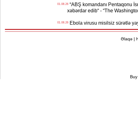
“ABŞ komandanı Pentaqonu İsrai
01.08.26
xəbərdar edib“ - “The Washingto
Ebola virusu misilsiz sürətlə yay
01.08.26
Əlaqə
|
Buy 