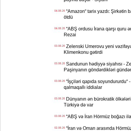
“Amazon“ tarix yazdı: Şirkətin ba
04.08.26
ötdü
“ABŞ ordusu İrana qarşı quru əmə
04.08.26
Rezai
Zelenski Umerovu yeni vəzifəyə t
03.08.26
Klimenkonu gətirdi
Sandunun hədiyyə siyahısı - Ze
03.08.26
Paşinyanın göndərdikləri gündə
“İşçiləri qapıda soyundururdu“ - 
03.08.26
qalmaqallı iddialar
Dünyanın ən bürokratik ölkələri
03.08.26
Türkiyə də var
“ABŞ və İran Hörmüz boğazı ilə b
03.08.26
“İran və Oman arasında Hörmüz b
02.08.26