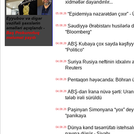
xidmətlər dayandırılır...
“Epidemiya nəzarətdən çıxır” -
05.08.26
Eyyubov və digər
vəzifəli şəxslərin
Səudiyyə Ərəbistanı husilərlə da
05.08.26
əməlləri açıqlandı -
“Bloomberg“
Baş Prokurorluq
məlumat yaydı
ABŞ Kubaya çox sayda kəşfiyyatç
04.08.26
“Politico“
Suriya Rusiya neftinin idxalını 
04.08.26
Reuters
Pentaqon həyəcanda: Böhran ü
04.08.26
ABŞ-dan İrana nüvə şərti: Uran eh
04.08.26
tələb irəli sürüldü
Paşinyan Simonyana “yox” deyib
04.08.26
“panikaya
Dünya kənd təsərrüfatı istehsalı
04.08.26
payına düşür - Siyahı