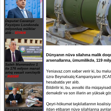
Deputat Cavanşir
Feyziyev Londonda
milyonluq mülklər
alıb -
SİYAHI
Dünyanın nüvə silahına malik doqqu
arsenallarına, ümumilikdə, 119 mily
Saleh Məmmədov 1
ilə 176 milyon manat
Yeniavaz.com xəbər verir ki, bu məlu
artıq vəsait xərcləyib
üzrə Beynəlxalq Kampaniyanın (ICAN)
-
RƏSMİ
hesabatda yer alıb.
Bildirilir ki, bu, əvvəlki illə müqayis
deməkdir və son illərin ən yüksək gös
Qeyri-hökumət təşkilatlarının koalisi
ildən etibarən nüvə silahlarına ayrılan i
Leysan Məmmədovun