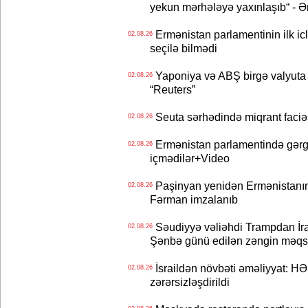
yekun mərhələyə yaxınlaşıb“ - Ə
Ermənistan parlamentinin ilk icl
02.08.26
seçilə bilmədi
Yaponiya və ABŞ birgə valyuta 
02.08.26
“Reuters”
Seuta sərhədində miqrant faciəsi
02.08.26
Ermənistan parlamentində gərgi
02.08.26
içmədilər+Video
Paşinyan yenidən Ermənistanın B
02.08.26
Fərman imzalanıb
Səudiyyə vəliəhdi Trampdan İran
02.08.26
Şənbə günü edilən zəngin məqs
İsraildən növbəti əməliyyat: HƏ
02.08.26
zərərsizləşdirildi