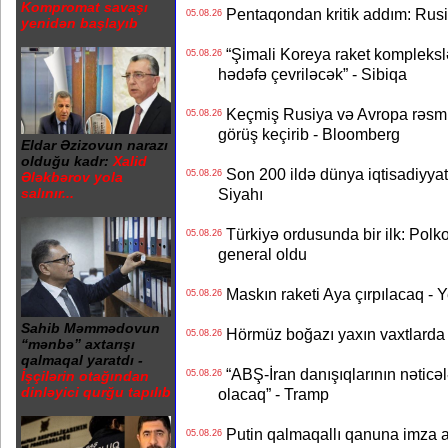
Kompromat savaşı
Pentaqondan kritik addım: Rusiy
05.08.26
yenidən başlayıb
“Şimali Koreya raket kompleksl
05.08.26
hədəfə çevriləcək” - Sibiqa
Keçmiş Rusiya və Avropa rəsmilə
05.08.26
görüş keçirib - Bloomberg
Eldar Əzizovun narazı
olduğu kadr:
Xalid
Son 200 ildə dünya iqtisadiyyatın
05.08.26
Ələkbərov yola
Siyahı
salınır...
Türkiyə ordusunda bir ilk: Polk
05.08.26
general oldu
Maskın raketi Aya çırpılacaq - 
05.08.26
Sahib Məmmədovun
Hörmüz boğazı yaxın vaxtlarda 
05.08.26
“mənbə” axtarışı
qalmaqal yaratdı -
“ABŞ-İran danışıqlarının nəticə
05.08.26
İşçilərin otağından
dinləyici qurğu tapılıb
olacaq” - Tramp
Putin qalmaqallı qanuna imza at
05.08.26