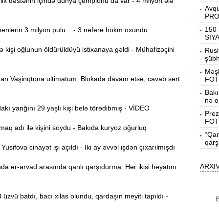
ik dəstənin içində dünya çempionu da var - 4 milyon ələ
Avqu
PR
B
15:27
150 
nlərin 3 milyon pulu... - 3 nəfərə hökm oxundu
SİY
işi oğlunun öldürüldüyü istixanaya gəldi - Mühafizəçini
Rusi
şübhə
S
15:12
Məşh
l
n Vaşinqtona ultimatum: Blokada davam etsə, cavab sərt
FOT
T
Bakı
14:58
nə o
ı yanğını 29 yaşlı kişi belə törədibmiş - VİDEO
Prez
FOT
14:42
aq adı ilə kişini soydu - Bakıda kuryoz oğurluq
“Qar
qarş
sifova cinayət işi açıldı - İki ay əvvəl işdən çıxarılmışdı
9
14:25
ARXİ
a ər-arvad arasında qanlı qarşıdurma: Hər ikisi həyatını
b
B
14:10
 üzvü batdı, bacı xilas olundu, qardaşın meyiti tapıldı -
B
K