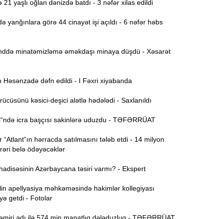
21 yaşlı oğlan dənizdə batdı - 3 nəfər xilas edildi
 yanğınlara görə 44 cinayət işi açıldı - 6 nəfər həbs
11:52
də minatəmizləmə əməkdaşı minaya düşdü - Xəsarət
Y
11:36
Həsənzadə dəfn edildi - I Fəxri xiyabanda
N
11:19
ə
ücüsünü kəsici-deşici alətlə hədələdi - Saxlanıldı
S
11:04
i“ndə icra başçısı sakinlərə uduzdu - TƏFƏRRÜAT
D
“Atlant”ın hərracda satılmasını tələb etdi - 14 milyon
rəri belə ödəyəcəklər
“
10:50
adisəsinin Azərbaycana təsiri varmı? - Ekspert
E
10:34
lin apellyasiya məhkəməsində hakimlər kollegiyası
-
ə getdi - Fotolar
“
10:17
əmiri adı ilə 574 min manatlıq dələduzluq - TƏFƏRRÜAT