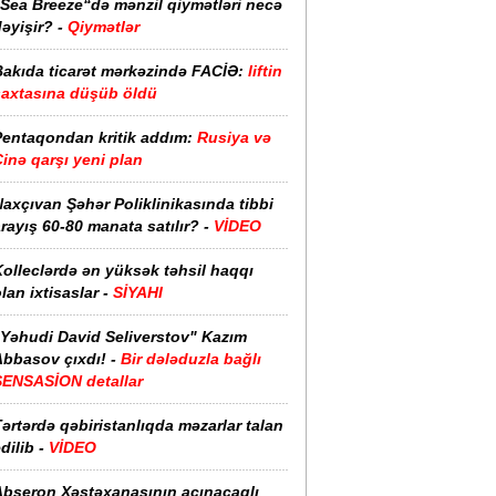
“Sea Breeze“də mənzil qiymətləri necə
əyişir? -
Qiymətlər
Bakıda ticarət mərkəzində FACİƏ:
liftin
şaxtasına düşüb öldü
Pentaqondan kritik addım:
Rusiya və
inə qarşı yeni plan
axçıvan Şəhər Poliklinikasında tibbi
rayış 60-80 manata satılır? -
VİDEO
olleclərdə ən yüksək təhsil haqqı
lan ixtisaslar -
SİYAHI
"Yəhudi David Seliverstov" Kazım
bbasov çıxdı! -
Bir dələduzla bağlı
SENSASİON detallar
ərtərdə qəbiristanlıqda məzarlar talan
dilib -
VİDEO
Abşeron Xəstəxanasının acınacaqlı