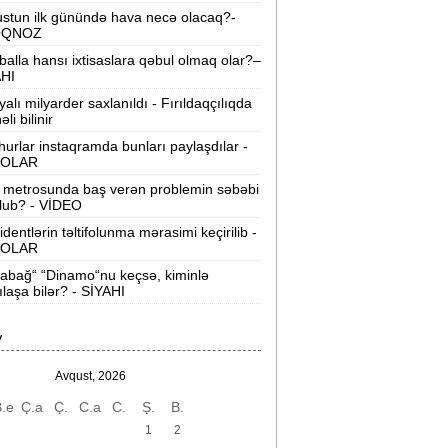
Bloomberg
stun ilk günündə hava necə olacaq?-
OQNOZ
akıdan “İsrail bazası“ iddialarına sərt
balla hansı ixtisaslara qəbul olmaq olar?–
cavab:
“Addım-addım gəzək, İsrailə aid
AHI
nəsə varmı?“
yalı milyarder saxlanıldı - Fırıldaqçılıqda
li bilinir
on 200 ildə dünya iqtisadiyyatının
urlar instaqramda bunları paylaşdılar -
iderləri kimlər olub? -
Siyahı
OLAR
ürkiyə ordusunda bir ilk:
Polkovnik
 metrosunda baş verən problemin səbəbi
lub? - VİDEO
Özlem Karapınar general oldu
identlərin təltifolunma mərasimi keçirilib -
OLAR
Mərkəzi Bank yoxlama apardı:
“Manato“ 50, rəhbəri 10 min manat
abağ“ “Dinamo“nu keçsə, kiminlə
cərimələndi
ılaşa bilər? - SİYAHI
-cu sinif məzunları bu kollecləri seçə
V
ilməz -
SİYAHI
Avqust, 2026
akı metrosunda yeni təyinatlar:
.e
Ç.a
Ç.
C.a
C.
Ş.
B.
imlər hansı stansiyaya rəis təyin
olundu?
1
2