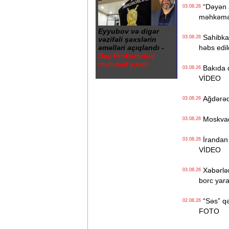
“Dəyən z
03.08.26
məhkəməd
Eyyubov və digər
Sahibkar
03.08.26
vəzifəli şəxslərin
əməlləri açıqlandı -
həbs edil
Baş Prokurorluq
məlumat yaydı
Bakıda də
03.08.26
VİDEO
Ağdərədə 
03.08.26
Moskvada
03.08.26
İrandan 
03.08.26
VİDEO
Xəbərləri
03.08.26
borc yar
“Səs” qə
02.08.26
FOTO