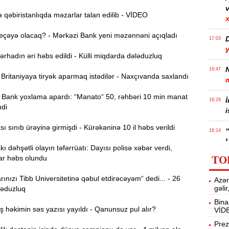
v
qəbiristanlıqda məzarlar talan edilib - VİDEO
x
eçəyə olacaq? - Mərkəzi Bank yeni məzənnəni açıqladı
17:03
hadın əri həbs edildi - Külli miqdarda dələduzluq
N
16:47
ritaniyaya tiryək aparmaq istədilər - Naxçıvanda saxlandı
Bank yoxlama apardı: “Manato“ 50, rəhbəri 10 min manat
İ
16:29
ndi
i
 sınıb ürəyinə girmişdi - Kürəkəninə 10 il həbs verildi
“
16:14
ı dəhşətli olayın təfərrüatı: Dayısı polisə xəbər verdi,
ç
ar həbs olundu
TO
M
16:00
ınızı Tibb Universitetinə qəbul etdirəcəyəm“ dedi... - 26
Azər
a
gəli
ləduzluq
Bina
həkimin səs yazısı yayıldı - Qanunsuz pul alır?
VİD
15:44
U
Prez