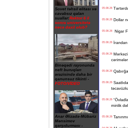
Tərtərdə 
05.08.26
Sovet təhsil elitası və
cavabsız qalan
suallar:
Rektor 6 il
Dollar n
05.08.26
sonra universitetə
necə daxil olub?
Nigar Fər
05.08.26
İrandan B
05.08.26
Mərkəzi 
05.08.26
cərimələ
Binəqədi rayonunda
neft buruqları
Qabırğası
05.08.26
ərazisində daha bir
qanunsuz tikinti -
Saatlıdak
05.08.26
FOTO/VİDEO
təcavüzk
“Övladlar
05.08.26
minlik də
Anar Əlizadə-Mübariz
Tanınmış 
05.08.26
Mənsimov
qarşıdurması -