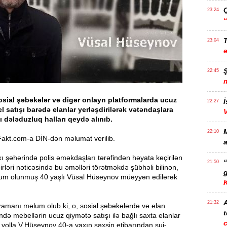
23:24
T
23:04
22:45
sial şəbəkələr və digər onlayn platformalarda ucuz
İ
22:27
 satışı barədə elanlar yerləşdirilərək vətəndaşlara
ı dələduzluq halları qeydə alınıb.
22:10
akt.com-a DİN-dən məlumat verilib.
a
Bakı şəhərində polis əməkdaşları tərəfindən həyata keçirilən
21:50
irləri nəticəsində bu əməlləri törətməkdə şübhəli bilinən,
g
um olunmuş 40 yaşlı Vüsal Hüseynov müəyyən edilərək
21:32
zamanı məlum olub ki, o, sosial şəbəkələrdə və elan
t
ində mebellərin ucuz qiymətə satışı ilə bağlı saxta elanlar
u yolla V.Hüseynov 40-a yaxın şəxsin etibarından sui-