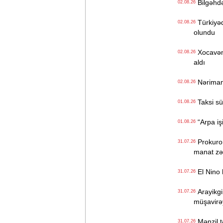
Bilgəhdə 
02.08.26
Türkiyədə
02.08.26
olundu
Xocavənd
02.08.26
aldı
Nəriman 
02.08.26
Taksi sür
01.08.26
“Arpa iş
01.08.26
Prokuror 
31.07.26
manat zə
El Nino h
31.07.26
Arayikgi
31.07.26
müşavirəy
Mənzil t
31.07.26