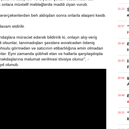
k onlara müxtəlif məbləğlərdə maddi ziyan vurub.
21:13
e
ərərçəkənlərdən beh aldıqdan sonra onlarla əlaqəni kəsib.
avam etdirilir.
“
20:57
daşlara müraciət edərək bildiririk ki, onlayn alış-veriş
i olsunlar, tanımadıqları şəxslərə əvvəlcədən ödəniş
20:40
əhsulu görmədən və satıcının etibarlılığına əmin olmadan
t
lər. Eyni zamanda şübhəli elan və hallarla qarşılaşdıqda
məkdaşlarına məlumat verilməsi tövsiyə olunur", -
İ
20:25
yd olunub.
f
M
20:06
19:48
m
19:31
b