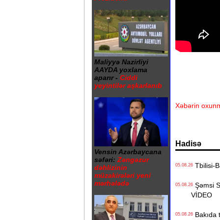
Maliyyə Nazirliyi
AAYDA yoxlama
aparır -
Ciddi
yeyintilər aşkarlanıb
Xəbərin oxunm
Hadisə
Vensin Azərbaycana
səfəri:
Zəngəzur
Tbilisi-B
05.08.26
dəhlizinin
müzakirələri yeni
mərhələdə
Şəmsi Sə
05.08.26
VİDEO
Bakıda ti
05.08.26