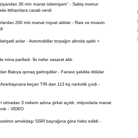
iyandan 30 min manat ödəmişəm“ - Sabiq məmur
M
13:56
ə ittihamlara cavab verdi
lardan 200 min manat rüşvət aldılar - Rəis və müavin
13:40
di
m
hşətli anlar - Avtomobillər torpağın altında qaldı +
Q
13:23
K
mina partladı: İki nəfər xəsarət aldı
13:08
s
n Bakıya qonaq gəlmişdilər - Faciəvi şəkildə öldülər
12:54
Azərbaycana keçən TIR-dan 113 kq narkotik çıxdı -
g
12:38
 olmadan 3 nəfərin adına şirkət açıldı, milyonlarla manat
k
andı - VİDEO
12:21
zetinin əməkdaşı SSRİ bayrağına görə həbs edildi -
y
12:06