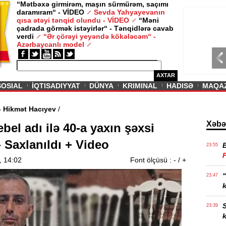
“Mətbəxə girmirəm, maşın sürmürəm, saçımı
daramıram“ - VİDEO
Sevda Yahyayevanın
/ MAQAZIN /
qısa ətəyi tənqid olundu - VİDEO
“Məni
çadrada görmək istəyirlər“ - Tənqidlərə cavab
Sevda Yahy
verdi
“Ər çörəyi yeyəndə kökələcəm“ -
VİDEO
Azərbaycanlı model
AXTAR
SOSIAL
İQTISADIYYAT
DÜNYA
KRIMINAL
HADISƏ
MAQA
f olunub” - Hikmət Hacıyev
/
Xəbə
el adı ilə 40-a yaxın şəxsi
- Saxlanıldı + Video
23:55
, 14:02
Font ölçüsü :
-
/
+
“
23:47
k
S
23:39
k