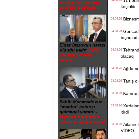
11 nəfərl
04.08.26
Kompromat savaşı
keçirilib
yenidən başlayıb
Biznesme
04.08.26
Gəncədə k
04.08.26
bıçaqladı
Eldar Əzizovun narazı
Tehranda
olduğu kadr:
Xalid
04.08.26
Ələkbərov yola
olacaq
salınır...
Ağdamdak
04.08.26
Tanış olm
03.08.26
Kamran Yu
03.08.26
Sahib Məmmədovun
Xırdaland
03.08.26
“mənbə” axtarışı
qalmaqal yaratdı -
itirdi
İşçilərin otağından
dinləyici qurğu tapılıb
Ailənin 3
03.08.26
VİDEO