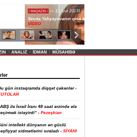
— 11 İyul 2026
ayevanın qısa ətəyi tənqid olundu -
ZIN
ANALIZ
İDMAN
MÜSAHIBƏ
rlər
Bu gün instaqramda diqqət çəkənlər -
FOTOLAR
ABŞ ilə İsrail İranı 48 saat ərzində ələ
eçirmək istəyirdi“ -
Pezeşkian
üni intellekt dünyanın ən güclü
əşfiyyat xidmətlərini sıraladı -
SİYAHI