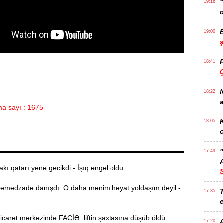
19:16
d
19:00
18:41
Ç
N
18:22
a
a sayı : 1675
K
18:05
o
17:49
A
akı qatarı yenə gecikdi - İşıq əngəl oldu
mədzadə danışdı: O daha mənim həyat yoldaşım deyil -
T
17:35
e
carət mərkəzində FACİƏ: liftin şaxtasına düşüb öldü
17:20