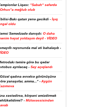
Çempionlar Liqası:
“Sabah“ səfərdə
“Orhus“a məğlub olub
bilisi-Bakı qatarı yenə gecikdi -
İşıq
əngəl oldu
Şəmsi Səmədzadə danışdı:
O daha
mənim həyat yoldaşım deyil - VİDEO
smayıllı rayonunda mal əti bahalaşıb -
VİDEO
Metrodakı təmirə görə bu qədər
vtobus ayrılacaq -
Say açıqlandı
“Gözəl qadına əvvəlcə görünüşünə
örə yanaşırlar, amma...“ -
Aygün
Kazımova
Ana xəstədirsə, körpəni əmizdirmək
əhlükəlidirmi? -
Mütəxəssisindən
cavab