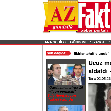
26
şın sürmürəm, saçımı
Previous
ANA SƏHİFƏ
GÜNDƏM
SIYASƏT
ən nələrə diqqət etməliyik? - VİDEO
/
“Mənə aid bəzi fikirlər təhri
Ucuz meb
aldatdı 
Tarix 02.05.26
“Qardaşımla birgə 16
milyon vermişik” -
Tale Heydərovun
ifadəsi oxundu