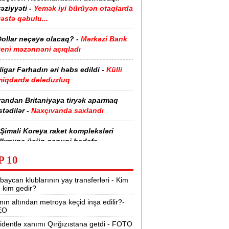
əziyyəti -
Yemək iyi bürüyən otaqlarda
əstə qəbulu...
Dollar neçəyə olacaq? -
Mərkəzi Bank
yeni məzənnəni açıqladı
igar Fərhadın əri həbs edildi -
Külli
miqdarda dələduzluq
randan Britaniyaya tiryək aparmaq
stədilər -
Naxçıvanda saxlandı
Şimali Koreya raket kompleksləri
Ukrayna üçün qanuni hədəfə
evriləcək” -
Sibiqa
P 10
etroya və universitetlərə yaxın ev
baycan klublarının yay transferləri - Kim
xtaranların diqqətinə:
Kirayə
r, kim gedir?
bazarında son vəziyyət
nın altından metroya keçid inşa edilir?-
EO
Keçmiş Rusiya və Avropa rəsmiləri
krayna ilə bağlı gizli görüş keçirib -
identlə xanımı Qırğızıstana getdi - FOTO