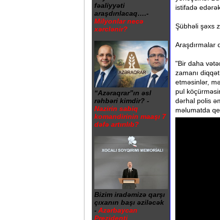
fəaliyyəti
istifadə edərə
araşdırılacaq….-
Milyonlar necə
Şübhəli şəxs z
xərclənir?
Araşdırmalar d
"Bir daha vətən
zamanı diqqətl
etməsinlər, m
pul köçürməsin
“Azəraqrar”ın əsl
rəhbəri kimdir? -
dərhal polis ə
Nazirin sabiq
məlumatda qe
komandirinin maaşı 7
dəfə artırılıb?
Bizim iradəmizə qarşı
çıxanın başı əziləcək
-
Azərbaycan
Prezidenti