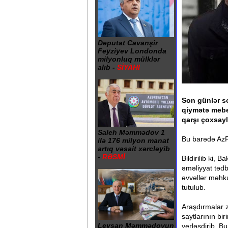
Deputat Cavanşir
Feyziyev Londonda
milyonluq mülklər
alıb -
SİYAHI
Son günlər so
qiymətə mebel
qarşı çoxsayl
Saleh Məmmədov 1
Bu barədə AzF
ilə 176 milyon manat
artıq vəsait xərcləyib
-
RƏSMİ
Bildirilib ki, 
əməliyyat tədb
əvvəllər məhk
tutulub.
Araşdırmalar 
saytlarının bir
Leysan Məmmədovun
yerləşdirib. B