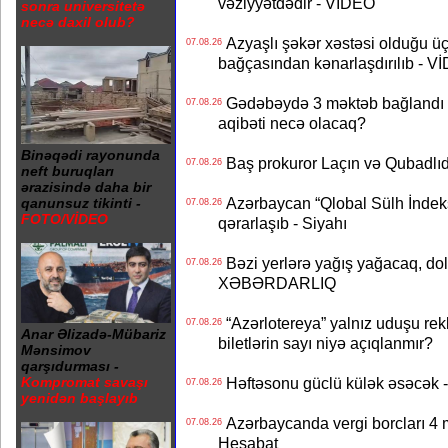
vəziyyətdədir - VİDEO
sonra universitetə
necə daxil olub?
Azyaşlı şəkər xəstəsi olduğu ü
07.08.26
bağçasından kənarlaşdırılıb - V
Gədəbəydə 3 məktəb bağlandı - 
07.08.26
aqibəti necə olacaq?
Binəqədi rayonunda
Baş prokuror Laçın və Qubadl
07.08.26
neft buruqları
ərazisində daha bir
Azərbaycan “Qlobal Sülh İndek
qanunsuz tikinti -
07.08.26
FOTO/VİDEO
qərarlaşıb - Siyahı
Bəzi yerlərə yağış yağacaq, do
07.08.26
XƏBƏRDARLIQ
“Azərlotereya” yalnız uduşu rek
07.08.26
Anar Əlizadə-Mübariz
biletlərin sayı niyə açıqlanmır?
Mənsimov
qarşıdurması -
Həftəsonu güclü külək əsəcə
Kompromat savaşı
07.08.26
yenidən başlayıb
Azərbaycanda vergi borcları 4 m
07.08.26
Hesabat