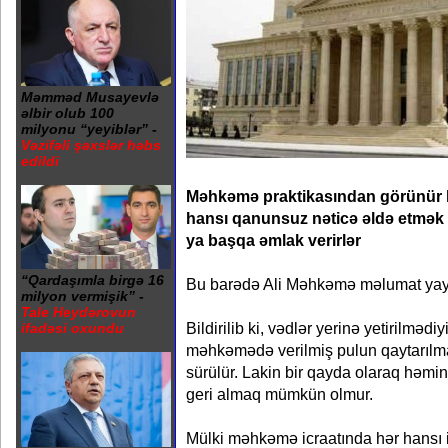
Məmməd Musayevlə
əlbir olub 100
milyonu “yeyiblər” -
Vəzifəli şəxslər həbs
edildi
Məhkəmə praktikasından görünür k
hansı qanunsuz nəticə əldə etmək
ya başqa əmlak verirlər
“Qardaşımla birgə 16
Bu barədə Ali Məhkəmə məlumat yay
milyon vermişik” -
Tale Heydərovun
Bildirilib ki, vədlər yerinə yetirilməd
ifadəsi oxundu
məhkəmədə verilmiş pulun qaytarılmas
sürülür. Lakin bir qayda olaraq hə
geri almaq mümkün olmur.
Mülki məhkəmə icraatında hər hansı i