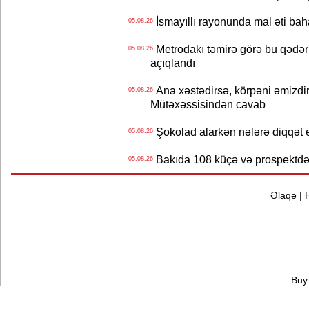
İsmayıllı rayonunda mal əti ba
05.08.26
Metrodakı təmirə görə bu qədər 
05.08.26
açıqlandı
Ana xəstədirsə, körpəni əmizdir
05.08.26
Mütəxəssisindən cavab
Şokolad alarkən nələrə diqqət 
05.08.26
Bakıda 108 küçə və prospektdə 
05.08.26
Əlaqə
|
Buy 