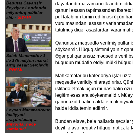
Deputat Cavanşir
dəyərləndirmə zamanı ilk addım iddi
Feyziyev Londonda
qanuni əsasın tapılmasından ibarətdi
milyonluq mülklər
pul tələbinin təmin edilməsi üçün hə
alıb -
SİYAHI
vurulmasından, əsassız varlanmada
tutulmuş digər əsaslardan yaranmalıd
Qanunsuz məqsədlə verilmiş pullar i
söykənmir. Hüquq sistemi yalnız qanu
Saleh Məmmədov 1
Əgər pul qanunsuz məqsədlə verilibs
ilə 176 milyon manat
hüququn müdafiə etdiyi mülki hüquqi
artıq vəsait xərcləyib
-
RƏSMİ
Məhkəmələr bu kateqoriya işlər üzrə
məqsədlə verildiyini araşdırırlar. Ç
istifadə etmək üçün münasibətin özü
legitim əsaslara söykənməlidir. Müəyy
qanunazidd nəticə əldə etmək niyyəti 
halda iddia təmin edilmir.
Leysan Məmmədovun
fəaliyyəti
araşdırılacaq….-
Bundan əlavə, belə hallarda şəxslər ya
Milyonlar necə
deyil, əlavə neqativ hüquqi nəticələrlə
xərclənir?