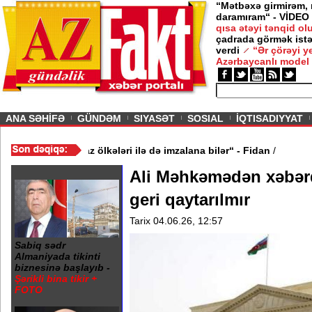
“Mətbəxə girmirəm,
daramıram“ - VİDEO
qısa ətəyi tənqid o
çadrada görmək istə
verdi
“Ər çörəyi 
Azərbaycanlı model
ious
ANA SƏHİFƏ
GÜNDƏM
SIYASƏT
SOSIAL
İQTISADIYYAT
inə oxşar anlaşma Qafqaz ölkələri ilə də imzalana bilər“ - Fidan
/
Ali Məhkəmədən xəbərda
geri qaytarılmır
Tarix 04.06.26, 12:57
Sabiq sədr
Almaniyada tikinti
biznesinə başlayıb -
Şərikli bina tikir +
FOTO