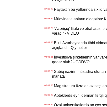
Paytaxtın bu yollarında sıxlıq v
07.08.26
Müavinət alanların diqqətinə: Ki
06.08.26
“Azərişıq“ Bakı və ətraf ərazilə
06.08.26
yaradır - VİDEO
Bu il Azərbaycanda tibbi xidmət
06.08.26
açıqlandı - Qiymətlər
İnvestisiya şirkətlərinin yanvar-
06.08.26
qədər olub? - CƏDVƏL
Sabiq nazirin müsadirə olunan ə
06.08.26
manata
Magistratura üzrə ən az seçilən 
06.08.26
Apteklərdə eyni dərman fərqli q
06.08.26
Özəl universitetlərdə ən çox seç
06.08.26