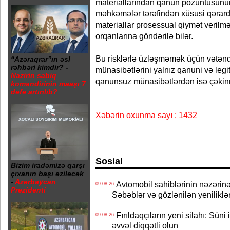
materiallarından qanun pozuntusunu
məhkəmələr tərəfindən xüsusi qərard
materiallar prosessual qiymət verilm
orqanlarına göndərilə bilər.
Bu risklərlə üzləşməmək üçün vətən
“Azəraqrar”ın əsl
rəhbəri kimdir? -
münasibətlərini yalnız qanuni və leg
Nazirin sabiq
qanunsuz münasibətlərdən isə çəkinm
komandirinin maaşı 7
dəfə artırılıb?
Xəbərin oxunma sayı : 1432
Sosial
Bizim iradəmizə qarşı
çıxanın başı əziləcək
-
Azərbaycan
Avtomobil sahiblərinin nəzərinə
09.08.26
Prezidenti
Səbəblər və gözlənilən yeniliklə
Fırıldaqçıların yeni silahı: Süni 
09.08.26
əvvəl diqqətli olun