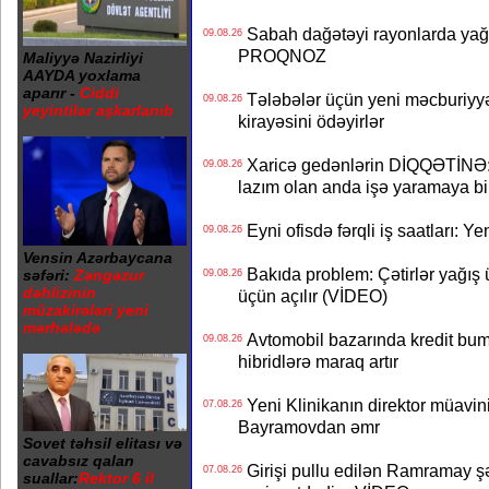
Sabah dağətəyi rayonlarda yağı
09.08.26
PROQNOZ
Maliyyə Nazirliyi
AAYDA yoxlama
aparır -
Ciddi
Tələbələr üçün yeni məcburiyyə
09.08.26
yeyintilər aşkarlanıb
kirayəsini ödəyirlər
Xaricə gedənlərin DİQQƏTİNƏ: 
09.08.26
lazım olan anda işə yaramaya bi
Eyni ofisdə fərqli iş saatları: 
09.08.26
Vensin Azərbaycana
Bakıda problem: Çətirlər yağış 
səfəri:
Zəngəzur
09.08.26
dəhlizinin
üçün açılır (VİDEO)
müzakirələri yeni
mərhələdə
Avtomobil bazarında kredit bum
09.08.26
hibridlərə maraq artır
Yeni Klinikanın direktor müavini 
07.08.26
Bayramovdan əmr
Sovet təhsil elitası və
cavabsız qalan
Girişi pullu edilən Ramramay şə
07.08.26
suallar:
Rektor 6 il