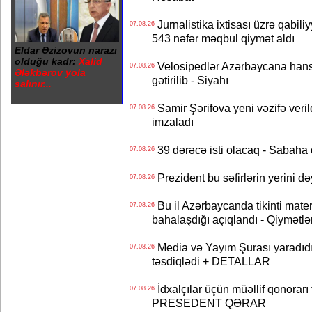
Jurnalistika ixtisası üzrə qabiliy
07.08.26
543 nəfər məqbul qiymət aldı
Eldar Əzizovun narazı
olduğu kadr:
Xalid
Velosipedlər Azərbaycana hans
07.08.26
Ələkbərov yola
gətirilib - Siyahı
salınır...
Samir Şərifova yeni vəzifə veri
07.08.26
imzaladı
39 dərəcə isti olacaq - Sabaha
07.08.26
Prezident bu səfirlərin yerini d
07.08.26
Bu il Azərbaycanda tikinti mater
07.08.26
bahalaşdığı açıqlandı - Qiymətlə
Media və Yayım Şurası yaradıdı 
07.08.26
təsdiqlədi + DETALLAR
İdxalçılar üçün müəllif qonorarı
07.08.26
PRESEDENT QƏRAR