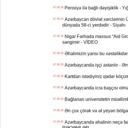
Pensiya ilə bağlı dəyişiklik - Yı
07.08.26
Azərbaycan dövlət xərclərinin
07.08.26
dünyada 58-ci yerdədir - Siyahı
Nigar Fərhada məxsus “Aid Grou
07.08.26
səngimir - VİDEO
Əhalimizin yarısı bu xəstəlikdən
07.08.26
Azərbaycanda işçi axtarılır - Ə
07.08.26
Kartdan istədiyiniz qədər köçür
07.08.26
Azərbaycanda icra başçısı olma
07.08.26
Bağlanan universitetin müəllimlər
07.08.26
Ən çox çörək və ət yeyən bölgə
07.08.26
Azərbaycanda əhalinin neçə faizi 
07.08.26
RƏQƏMLƏR