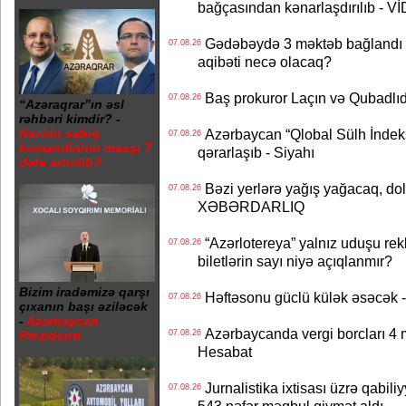
bağçasından kənarlaşdırılıb - V
Gədəbəydə 3 məktəb bağlandı - 
07.08.26
aqibəti necə olacaq?
Baş prokuror Laçın və Qubadl
07.08.26
“Azəraqrar”ın əsl
rəhbəri kimdir? -
Azərbaycan “Qlobal Sülh İndek
Nazirin sabiq
07.08.26
komandirinin maaşı 7
qərarlaşıb - Siyahı
dəfə artırılıb?
Bəzi yerlərə yağış yağacaq, do
07.08.26
XƏBƏRDARLIQ
“Azərlotereya” yalnız uduşu rek
07.08.26
biletlərin sayı niyə açıqlanmır?
Bizim iradəmizə qarşı
Həftəsonu güclü külək əsəcə
07.08.26
çıxanın başı əziləcək
-
Azərbaycan
Azərbaycanda vergi borcları 4 m
07.08.26
Prezidenti
Hesabat
Jurnalistika ixtisası üzrə qabiliy
07.08.26