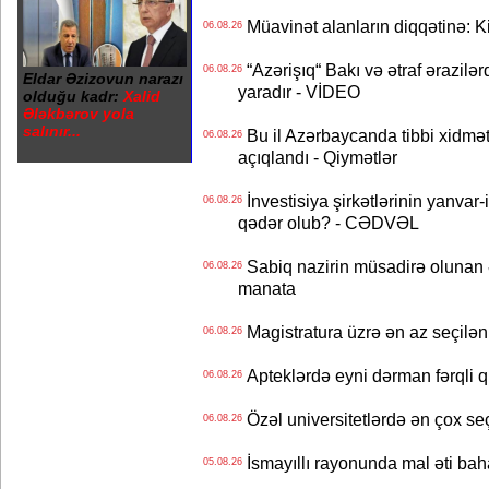
Müavinət alanların diqqətinə: Ki
06.08.26
“Azərişıq“ Bakı və ətraf ərazilə
06.08.26
Eldar Əzizovun narazı
yaradır - VİDEO
olduğu kadr:
Xalid
Ələkbərov yola
salınır...
Bu il Azərbaycanda tibbi xidmət
06.08.26
açıqlandı - Qiymətlər
İnvestisiya şirkətlərinin yanvar-
06.08.26
qədər olub? - CƏDVƏL
Sabiq nazirin müsadirə olunan ə
06.08.26
manata
Magistratura üzrə ən az seçilən 
06.08.26
Apteklərdə eyni dərman fərqli q
06.08.26
Özəl universitetlərdə ən çox seç
06.08.26
İsmayıllı rayonunda mal əti ba
05.08.26