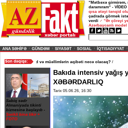
“Mətbəxə girmirəm,
daramıram“ - VİDEO
qısa ətəyi tənqid o
çadrada görmək istə
verdi
“Ər çörəyi 
Azərbaycanlı model
ious
ANA SƏHİFƏ
GÜNDƏM
SIYASƏT
SOSIAL
İQTISADIYYAT
məktəb bağlandı - Şagird və müəllimlərin aqibəti necə olacaq?
/
Bakıda intensiv yağış 
XƏBƏRDARLIQ
Tarix 05.06.26, 16:30
Sabiq sədr
Almaniyada tikinti
biznesinə başlayıb -
Şərikli bina tikir +
FOTO