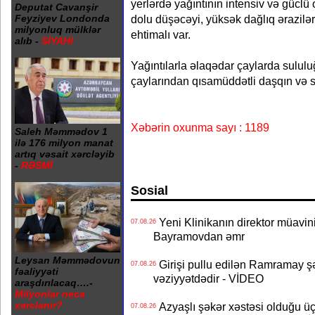
yerlərdə yağıntının intensiv və güclü
Deputat Cavanşir
dolu düşəcəyi, yüksək dağlıq ərazilə
Feyziyev Londonda
milyonluq mülklər
ehtimalı var.
alıb -
SİYAHI
Yağıntılarla əlaqədar çaylarda sululu
çaylarından qısamüddətli daşqın və s
Xəbərin oxunma sayı : 1189
Saleh Məmmədov 1
ilə 176 milyon manat
artıq vəsait xərcləyib
-
RƏSMİ
Sosial
Yeni Klinikanın direktor müavini 
07.08.26
Bayramovdan əmr
Leysan Məmmədovun
Girişi pullu edilən Ramramay şə
07.08.26
fəaliyyəti
vəziyyətdədir - VİDEO
araşdırılacaq….-
Milyonlar necə
xərclənir?
Azyaşlı şəkər xəstəsi olduğu ü
07.08.26