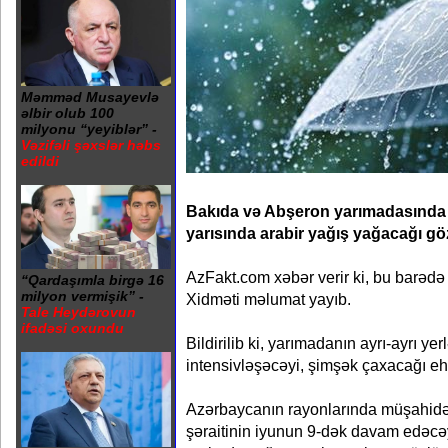
Məmməd Musayevlə
əlbir olub 100
milyonu “yeyiblər” -
Vəzifəli şəxslər həbs
edildi
Bakıda və Abşeron yarımadasında 
yarısında arabir yağış yağacağı gözl
AzFakt.com xəbər verir ki, bu barədə
“Qardaşımla birgə 16
milyon vermişik” -
Xidməti məlumat yayıb.
Tale Heydərovun
ifadəsi oxundu
Bildirilib ki, yarımadanın ayrı-ayrı ye
intensivləşəcəyi, şimşək çaxacağı eht
Azərbaycanın rayonlarında müşahidə 
şəraitinin iyunun 9-dək davam edəcəyi