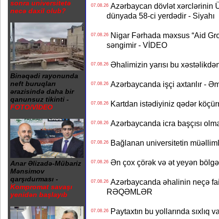
sonra universitetə
Azərbaycan dövlət xərclərinin
07.08.26
necə daxil olub?
dünyada 58-ci yerdədir - Siyahı
Nigar Fərhada məxsus “Aid Grou
07.08.26
səngimir - VİDEO
Əhalimizin yarısı bu xəstəlikdən
07.08.26
Binəqədi rayonunda
Azərbaycanda işçi axtarılır - Ə
neft buruqları
07.08.26
ərazisində daha bir
qanunsuz tikinti -
Kartdan istədiyiniz qədər köçür
07.08.26
FOTO/VİDEO
Azərbaycanda icra başçısı olma
07.08.26
Bağlanan universitetin müəllimlər
07.08.26
Ən çox çörək və ət yeyən bölgə
07.08.26
Anar Əlizadə-Mübariz
Mənsimov
qarşıdurması -
Azərbaycanda əhalinin neçə faizi 
07.08.26
Kompromat savaşı
RƏQƏMLƏR
yenidən başlayıb
Paytaxtın bu yollarında sıxlıq v
07.08.26