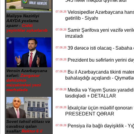
543 nəfər məqbul qiymət aldı
Velosipedlər Azərbaycana hans
07.08.26
Maliyyə Nazirliyi
gətirilib - Siyahı
AAYDA yoxlama
aparır -
Ciddi
Samir Şərifova yeni vəzifə veri
yeyintilər aşkarlanıb
07.08.26
imzaladı
39 dərəcə isti olacaq - Sabaha
07.08.26
Prezident bu səfirlərin yerini d
07.08.26
Vensin Azərbaycana
Bu il Azərbaycanda tikinti mater
07.08.26
səfəri:
Zəngəzur
bahalaşdığı açıqlandı - Qiymətlə
dəhlizinin
müzakirələri yeni
Media və Yayım Şurası yaradıdı 
mərhələdə
07.08.26
təsdiqlədi + DETALLAR
İdxalçılar üçün müəllif qonorarı
07.08.26
PRESEDENT QƏRAR
Sovet təhsil elitası və
Pensiya ilə bağlı dəyişiklik - Yı
cavabsız qalan
07.08.26
suallar:
Rektor 6 il