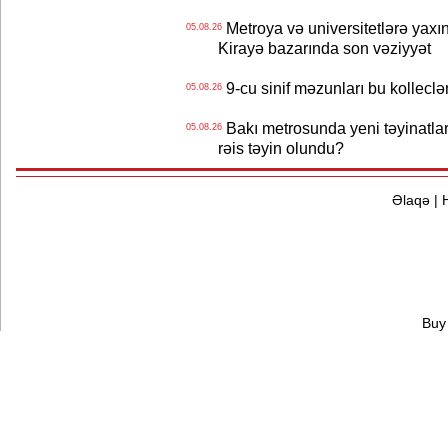
Metroya və universitetlərə yaxın
05.08.26
Kirayə bazarında son vəziyyət
9-cu sinif məzunları bu kolleclə
05.08.26
Bakı metrosunda yeni təyinatlar
05.08.26
rəis təyin olundu?
Əlaqə
|
Buy 