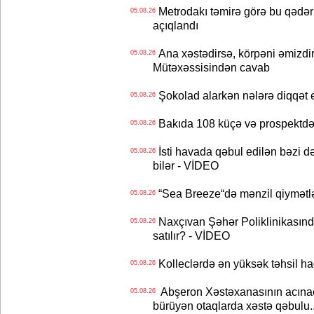
Metrodakı təmirə görə bu qədər 
05.08.26
açıqlandı
Ana xəstədirsə, körpəni əmizdir
05.08.26
Mütəxəssisindən cavab
Şokolad alarkən nələrə diqqət 
05.08.26
Bakıda 108 küçə və prospektdə 
05.08.26
İsti havada qəbul edilən bəzi d
05.08.26
bilər - VİDEO
“Sea Breeze“də mənzil qiymətlər
05.08.26
Naxçıvan Şəhər Poliklinikasında
05.08.26
satılır? - VİDEO
Kolleclərdə ən yüksək təhsil haq
05.08.26
Abşeron Xəstəxanasının acınaca
05.08.26
bürüyən otaqlarda xəstə qəbulu..