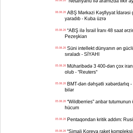
“Netanyahu ilə aramızda fikir ayr
06.08.26
ABŞ Mərkəzi Kəşfiyyat İdarəsi g
06.08.26
yaradıb - Kuba üzrə
“ABŞ ilə İsrail İranı 48 saat ərzi
05.08.26
Pezeşkian
Süni intellekt dünyanın ən güclü
05.08.26
sıraladı - SİYAHI
Müharibədə 3 400-dən çox iranl
05.08.26
olub - “Reuters“
BMT-dən dəhşətli xəbərdarlıq - 
05.08.26
bilər
“Wildberries” anbar tutumunun üçd
05.08.26
hücum
Pentaqondan kritik addım: Rusiy
05.08.26
“Şimali Koreya raket kompleksl
05.08.26