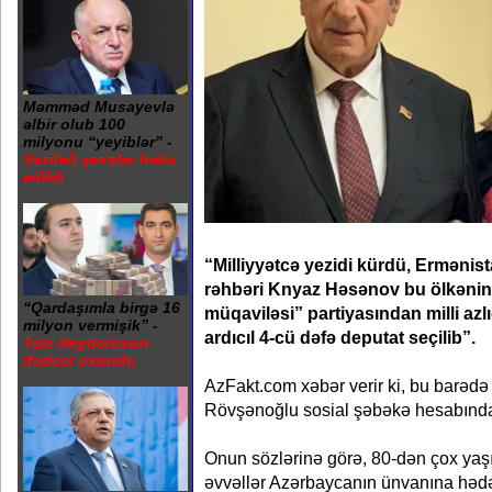
Məmməd Musayevlə
əlbir olub 100
milyonu “yeyiblər” -
Vəzifəli şəxslər həbs
edildi
“Milliyyətcə yezidi kürdü, Ermənis
rəhbəri Knyaz Həsənov bu ölkəni
“Qardaşımla birgə 16
müqaviləsi” partiyasından milli az
milyon vermişik” -
ardıcıl 4-cü dəfə deputat seçilib”.
Tale Heydərovun
ifadəsi oxundu
AzFakt.com xəbər verir ki, bu barədə
Rövşənoğlu sosial şəbəkə hesabında
Onun sözlərinə görə, 80-dən çox ya
əvvəllər Azərbaycanın ünvanına həd