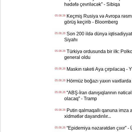
hədəfə çevriləcək” - Sibiqa
Keçmiş Rusiya və Avropa rəsmilə
05.08.26
görüş keçirib - Bloomberg
Son 200 ildə dünya iqtisadiyyatın
05.08.26
Siyahı
Türkiyə ordusunda bir ilk: Polk
05.08.26
general oldu
Maskın raketi Aya çırpılacaq - 
05.08.26
Hörmüz boğazı yaxın vaxtlarda 
05.08.26
“ABŞ-İran danışıqlarının nəticə
05.08.26
olacaq” - Tramp
Putin qalmaqallı qanuna imza at
05.08.26
xidmətlər dayandırılır...
“Epidemiya nəzarətdən çıxır” -
05.08.26