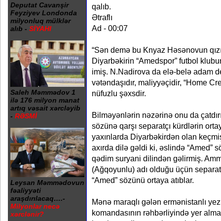
Deputat Cavanşir
qalıb.
Feyziyev Londonda
Ətraflı
milyonluq mülklər
Ad - 00:07
alıb -
SİYAHI
“Sən demə bu Knyaz Həsənovun qızı
Diyarbəkirin “Amedspor” futbol klubu
imiş. N.Nadirova da elə-belə adam d
vətəndaşıdır, maliyyəçidir, “Home Cre
Saleh Məmmədov 1
nüfuzlu şəxsdir.
ilə 176 milyon manat
artıq vəsait xərcləyib
Bilməyənlərin nəzərinə onu da çatdır
-
RƏSMİ
sözünə qarşı separatçı kürdlərin ortay
yaxınlarda Diyarbəkirdən olan keçmiş
axırda dilə gəldi ki, əslində “Amed” s
qədim suryani dilindən gəlirmiş. Amm
(Ağqoyunlu) adı olduğu üçün separat
“Amed” sözünü ortaya atıblar.
Leysan Məmmədovun
fəaliyyəti
araşdırılacaq….-
Mənə maraqlı gələn ermənistanlı yez
Milyonlar necə
komandasının rəhbərliyində yer almas
xərclənir?