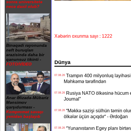
sonra universitetə
necə daxil olub?
Xəbərin oxunma sayı : 1222
Binəqədi rayonunda
neft buruqları
ərazisində daha bir
qanunsuz tikinti -
Dünya
FOTO/VİDEO
Trampın 400 milyonluq layihəsinin
07.08.26
Məhkəmə tərəfindən
Rusiya NATO ölkəsinə hücum edə
07.08.26
Anar Əlizadə-Mübariz
Journal”
Mənsimov
qarşıdurması -
“Məkkə sazişi sülhün təmin olu
07.08.26
Kompromat savaşı
ölkələr üçün açıqdır“ - Ərdoğan
yenidən başlayıb
“Yunanıstanın Egey planı birtərə
07.08.26