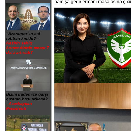
həmişə gedir erməni məsələsinə çıxır”
“Azəraqrar”ın əsl
rəhbəri kimdir? -
Nazirin sabiq
komandirinin maaşı 7
dəfə artırılıb?
Bizim iradəmizə qarşı
çıxanın başı əziləcək
-
Azərbaycan
Prezidenti