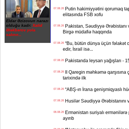
Putin hakimiyyətini qorumaq tapş
07.08.26
elitasında FSB xofu
Eldar Əzizovun narazı
olduğu kadr:
Xalid
Pakistan, Səudiyyə Ərəbistanı v
07.08.26
Ələkbərov yola
Birgə müdafiə haqqında
salınır...
“Bu, bütün dünya üçün fəlakət o
07.08.26
edir, İsrail isə...
Pakistanda leysan yağışları - 1
07.08.26
II Qaregin məhkəmə qarşısına çı
07.08.26
tarixində ilk
“ABŞ-ın İrana genişmiqyaslı hüc
07.08.26
Husilər Səudiyyə Ərəbistanını vu
07.08.26
Ermənistan suriyalı ermənilərə p
06.08.26
ayırıb