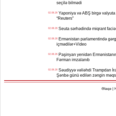
seçilə bilmədi
Yaponiya və ABŞ birgə valyuta 
02.08.26
“Reuters”
Seuta sərhədində miqrant faciəsi
02.08.26
Ermənistan parlamentində gərgi
02.08.26
içmədilər+Video
Paşinyan yenidən Ermənistanın B
02.08.26
Fərman imzalanıb
Səudiyyə vəliəhdi Trampdan İran
02.08.26
Şənbə günü edilən zəngin məqs
Əlaqə
|