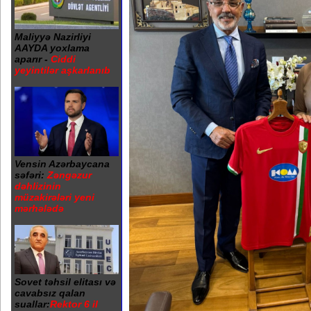
Maliyyə Nazirliyi
AAYDA yoxlama
aparır -
Ciddi
yeyintilər aşkarlanıb
Vensin Azərbaycana
səfəri:
Zəngəzur
dəhlizinin
müzakirələri yeni
mərhələdə
Sovet təhsil elitası və
cavabsız qalan
suallar:
Rektor 6 il