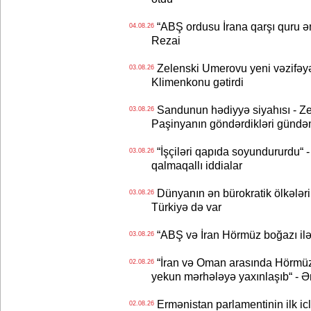
“ABŞ ordusu İrana qarşı quru əmə
04.08.26
Rezai
Zelenski Umerovu yeni vəzifəyə t
03.08.26
Klimenkonu gətirdi
Sandunun hədiyyə siyahısı - Ze
03.08.26
Paşinyanın göndərdikləri gündə
“İşçiləri qapıda soyundururdu“ - 
03.08.26
qalmaqallı iddialar
Dünyanın ən bürokratik ölkələri
03.08.26
Türkiyə də var
“ABŞ və İran Hörmüz boğazı ilə b
03.08.26
“İran və Oman arasında Hörmüz b
02.08.26
yekun mərhələyə yaxınlaşıb“ - Ə
Ermənistan parlamentinin ilk icl
02.08.26