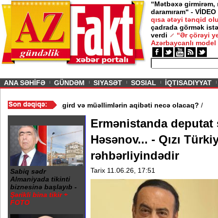
“Mətbəxə girmirəm,
daramıram“ - VİDEO
qısa ətəyi tənqid o
çadrada görmək istə
verdi
“Ər çörəyi 
Azərbaycanlı model
ious
ANA SƏHİFƏ
GÜNDƏM
SIYASƏT
SOSIAL
İQTISADIYYAT
ydə 3 məktəb bağlandı - Şagird və müəllimlərin aqibəti necə ola
Ermənistanda deputat 
Həsənov... - Qızı Türk
rəhbərliyindədir
Tarix 11.06.26, 17:51
Sabiq sədr
Almaniyada tikinti
biznesinə başlayıb -
Şərikli bina tikir +
FOTO