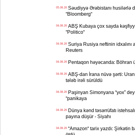
Səudiyyə Ərəbistanı husilərlə da
05.08.26
“Bloomberg“
ABŞ Kubaya çox sayda kəşfiyyatç
04.08.26
“Politico“
Suriya Rusiya neftinin idxalını 
04.08.26
Reuters
Pentaqon həyəcanda: Böhran ü
04.08.26
ABŞ-dan İrana nüvə şərti: Uran eh
04.08.26
tələb irəli sürüldü
Paşinyan Simonyana “yox” deyib
04.08.26
“panikaya
Dünya kənd təsərrüfatı istehsalı
04.08.26
payına düşür - Siyahı
“Amazon“ tarix yazdı: Şirkətin ba
04.08.26
ötdü