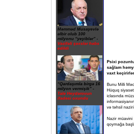
Məmməd Musayevlə
əlbir olub 100
milyonu “yeyiblər” -
Vəzifəli şəxslər həbs
edildi
Psixi pozuntu
sağlam həmya
vaxt keçirirlə
“Qardaşımla birgə 16
Bunu Milli Məc
milyon vermişik” -
Hüquq siyasəti
Tale Heydərovun
iclasında müza
ifadəsi oxundu
informasiyanı
və təhsil nazi
Nazir müavini 
qoymağa başla