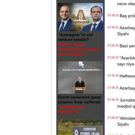
necə ola
Baş prok
07.08.26
Azərbayc
07.08.26
Siyahı
“Azəraqrar”ın əsl
rəhbəri kimdir? -
Nazirin sabiq
Bəzi yer
07.08.26
komandirinin maaşı 7
dəfə artırılıb?
“Azərlote
07.08.26
sayı niyə
Həftəso
07.08.26
Azərbayc
07.08.26
Bizim iradəmizə qarşı
Jurnalist
07.08.26
çıxanın başı əziləcək
məqbul q
-
Azərbaycan
Prezidenti
Velosiped
07.08.26
Siyahı