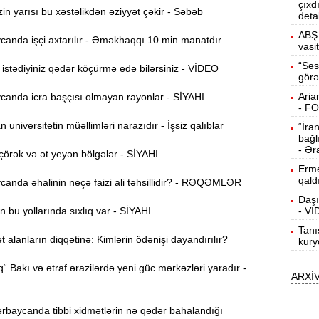
çıxd
n yarısı bu xəstəlikdən əziyyət çəkir - Səbəb
deta
15:13
ö
ABŞ 
anda işçi axtarılır - Əməkhaqqı 10 min manatdır
vasi
14:59
“Səs
stədiyiniz qədər köçürmə edə bilərsiniz - VİDEO
görə
ç
Aria
anda icra başçısı olmayan rayonlar - SİYAHI
14:43
- F
universitetin müəllimləri narazıdır - İşsiz qalıblar
“İra
bağl
S
14:26
- Ər
örək və ət yeyən bölgələr - SİYAHI
Ermə
qald
anda əhalinin neçə faizi ali təhsillidir? - RƏQƏMLƏR
T
14:11
Daşı
 bu yollarında sıxlıq var - SİYAHI
- V
Tanı
3
13:56
alanların diqqətinə: Kimlərin ödənişi dayandırılır?
kury
“ Bakı və ətraf ərazilərdə yeni güc mərkəzləri yaradır -
ARXİ
P
13:40
rbaycanda tibbi xidmətlərin nə qədər bahalandığı
13:23