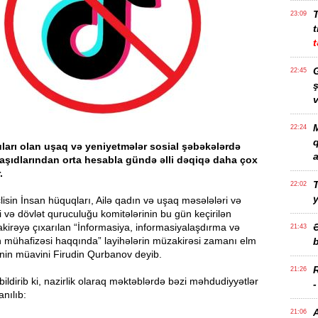
23:09
t
t
G
22:45
ş
v
M
22:24
ları olan uşaq və yeniyetmələr sosial şəbəkələrdə
a
şıdlarından orta hesabla gündə əlli dəqiqə daha çox
r.
T
22:02
lisin İnsan hüquqları, Ailə qadın və uşaq məsələləri və
 və dövlət quruculuğu komitələrinin bu gün keçirilən
kirəyə çıxarılan “İnformasiya, informasiyalaşdırma və
21:43
n mühafizəsi haqqında” layihələrin müzakirəsi zamanı elm
b
rinin müavini Firudin Qurbanov deyib.
21:26
bildirib ki, nazirlik olaraq məktəblərdə bəzi məhdudiyyətlər
nılıb:
21:06