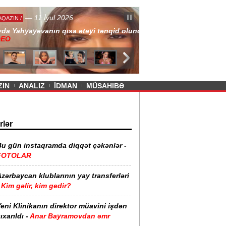
— 11 İyul 2026
ayevanın qısa ətəyi tənqid olundu -
ZIN
ANALIZ
İDMAN
MÜSAHIBƏ
rlər
Bu gün instaqramda diqqət çəkənlər -
FOTOLAR
zərbaycan klublarının yay transferləri
Kim gəlir, kim gedir?
eni Klinikanın direktor müavini işdən
ıxarıldı -
Anar Bayramovdan əmr