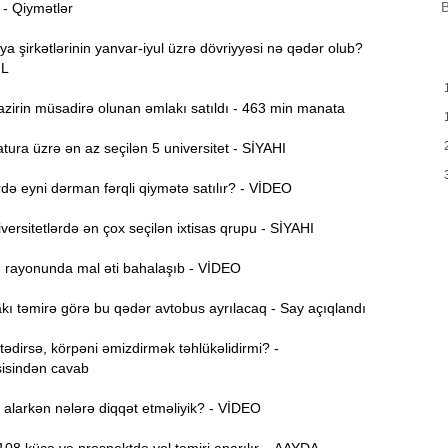
B
B
 - Qiymətlər
m
a
ya şirkətlərinin yanvar-iyul üzrə dövriyyəsi nə qədər olub?
ƏL
M
13:08
P
zirin müsadirə olunan əmlakı satıldı - 463 min manata
ura üzrə ən az seçilən 5 universitet - SİYAHI
İ
12:54
ə eyni dərman fərqli qiymətə satılır? - VİDEO
P
12:38
ersitetlərdə ən çox seçilən ixtisas qrupu - SİYAHI
p
ı rayonunda mal əti bahalaşıb - VİDEO
12:21
p
ı təmirə görə bu qədər avtobus ayrılacaq - Say açıqlandı
S
dirsə, körpəni əmizdirmək təhlükəlidirmi? -
12:06
isindən cavab
-
alarkən nələrə diqqət etməliyik? - VİDEO
11:52
b