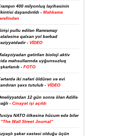
Trampın 400 milyonluq layihəsinin
ikintisi dayandırıldı -
Məhkəmə
ərəfindən
irişi pullu edilən Ramramay
əlaləsinə qalxan yol bərbad
əziyyətdədir -
VİDEO
alayziyadan gətirilən bioloji aktiv
qida məhsullarında uyğunsuzluq
şkarlanıb -
FOTO
ərtərdə iki nəfəri öldürən və evi
yandıran şəxs tutulub -
VİDEO
Əməliyyatdan 12 gün sonra ölən Adillə
ağlı -
Cinayət işi açıldı
Rusiya NATO ölkəsinə hücum edə bilər
-
“The Wall Street Journal”
Azyaşlı şəkər xəstəsi olduğu üçün