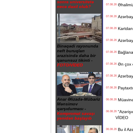
sonra universitetə
Əhalimizi
07.08.26
necə daxil olub?
Azərbayc
07.08.26
Kartdan i
07.08.26
Azərbayc
07.08.26
Binəqədi rayonunda
neft buruqları
Bağlanan 
07.08.26
ərazisində daha bir
qanunsuz tikinti -
Ən çox ç
07.08.26
FOTO/VİDEO
Azərbayc
07.08.26
Paytaxtın
07.08.26
Anar Əlizadə-Mübariz
Müavinət 
06.08.26
Mənsimov
qarşıdurması -
“Azərişıq
06.08.26
Kompromat savaşı
VİDEO
yenidən başlayıb
Bu il Azə
06.08.26