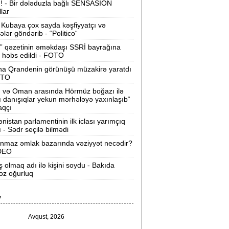
ı! - Bir dələduzla bağlı SENSASİON
llar
Velosipedlər Azərbaycana hansı
lkələrdən və neçəyə gətirilib -
Siyahı
Kubaya çox sayda kəşfiyyatçı və
tələr göndərib - “Politico“
Pərvin Abıyeva son görünüşü diqqət
” qəzetinin əməkdaşı SSRİ bayrağına
 həbs edildi - FOTO
əkdi -
FOTOLAR
na Qrandenin görünüşü müzakirə yaratdı
Bakıda 70 min manatlıq naqil
OTO
oğurlayan şəxs tutuldu -
VİDEO
n və Oman arasında Hörmüz boğazı ilə
ı danışıqlar yekun mərhələyə yaxınlaşıb“
amir Şərifova yeni vəzifə verildi -
aqçı
Prezident Sərəncam imzaladı
nistan parlamentinin ilk iclası yarımçıq
ı - Sədr seçilə bilmədi
ovuzda qadın qətlə yetirildi -
Şübhəli
nmaz əmlak bazarında vəziyyət necədir?
qardaşı oğludur
İDEO
ş olmaq adı ilə kişini soydu - Bakıda
9 dərəcə isti olacaq -
Sabaha olan
oz oğurluq
hava proqnozu
V
rezident bu səfirlərin yerini dəyişdi -
Sərəncam
Avqust, 2026