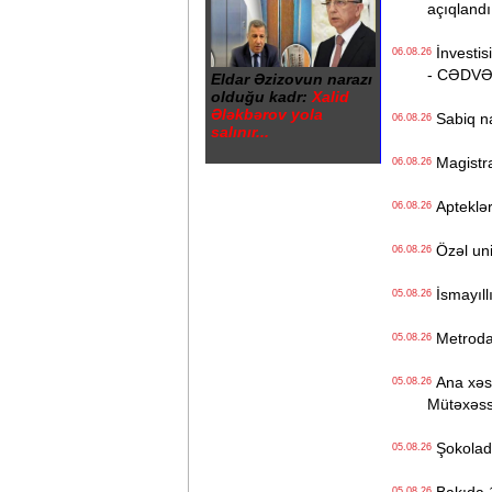
açıqlandı
İnvestisi
06.08.26
- CƏDV
Eldar Əzizovun narazı
olduğu kadr:
Xalid
Ələkbərov yola
Sabiq na
06.08.26
salınır...
Magistrat
06.08.26
Apteklərd
06.08.26
Özəl univ
06.08.26
İsmayıll
05.08.26
Metrodak
05.08.26
Ana xəstə
05.08.26
Mütəxəss
Şokolad 
05.08.26
05.08.26