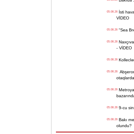
Bakıda 1
İsti hava
05.08.26
VİDEO
“Sea Bree
05.08.26
Naxçıvan 
05.08.26
- VİDEO
Kolleclər
05.08.26
Abşeron 
05.08.26
otaqlarda
Metroya v
05.08.26
bazarınd
9-cu sini
05.08.26
Bakı metr
05.08.26
olundu?