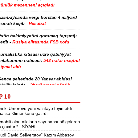
günlük məzənnəni açıqladı
zərbaycanda vergi borcları 4 milyard
anatı keçib -
Hesabat
utin hakimiyyətini qorumaq tapşırığı
erib -
Rusiya elitasında FSB xofu
urnalistika ixtisası üzrə qabiliyyət
imtahanının nəticəsi:
543 nəfər məqbul
iymət aldı
Gəncə şəhərində 20 Yanvar abidəsi
ibillik içində -
Əbədi məşəl sönüb
(VİDEO)
P 10
akistan, Səudiyyə Ərəbistanı və
nski Umerovu yeni vəzifəyə təyin etdi -
ürkiyə saziş imzalayıb -
Birgə müdafiə
nə isə Klimenkonu gətirdi
haqqında
mobili olan ailələrin sayı hansı bölgələrdə
 çoxdur? - SİYAHI
“Tarqovı”dakı yanğın məhdudlaşdırıldı
-
VİDEOLAR
udi David Seliverstov" Kazım Abbasov