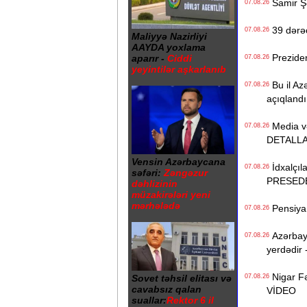
Samir Şər
07.08.26
39 dərəc
07.08.26
Maliyyə Nazirliyi
AAYDA yoxlama
Prezident
aparır -
Ciddi
07.08.26
yeyintilər aşkarlanıb
Bu il Azə
07.08.26
açıqlandı
Media və 
07.08.26
DETALL
Vensin Azərbaycana
İdxalçıla
07.08.26
səfəri:
Zəngəzur
PRESED
dəhlizinin
müzakirələri yeni
mərhələdə
Pensiya i
07.08.26
Azərbayc
07.08.26
yerdədir 
Nigar Fə
Sovet təhsil elitası və
07.08.26
cavabsız qalan
VİDEO
suallar:
Rektor 6 il