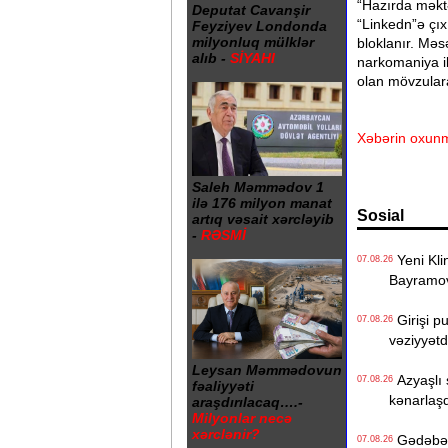
“Hazırda məktə
Deputat Cavanşir
“Linkedn”ə çıxı
Feyziyev Londonda
milyonluq mülklər
bloklanır. Məsə
alıb -
SİYAHI
narkomaniya il
olan mövzulara
Xəbərin oxunm
Saleh Məmmədov 1
ilə 176 milyon manat
Sosial
artıq vəsait xərcləyib
-
RƏSMİ
Yeni Klin
07.08.26
Bayramo
Girişi p
07.08.26
vəziyyət
Leysan Məmmədovun
Azyaşlı 
07.08.26
fəaliyyəti
kənarlaşd
araşdırılacaq….-
Milyonlar necə
xərclənir?
Gədəbəyd
07.08.26