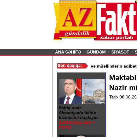
26
şın sürmürəm, saçımı
Previous
ANA SƏHİFƏ
GÜNDƏM
SIYASƏT
- Ərdoğan
/
Gədəbəydə 3 məktəb bağlandı - Şagird və müəllimlərin
Məktəblə
Nazir m
Tarix 08.06.26
Sabiq sədr
Almaniyada tikinti
biznesinə başlayıb -
Şərikli bina tikir +
FOTO