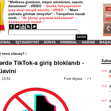
“Mətbəxə girmirəm, maşın sürmürəm, saçımı
daramıram“ - VİDEO
Sevda Yahyayevanın
/ MAQAZIN /
qısa ətəyi tənqid olundu - VİDEO
“Məni
çadrada görmək istəyirlər“ - Tənqidlərə cavab
Sevda Yahy
verdi
“Ər çörəyi yeyəndə kökələcəm“ -
VİDEO
Azərbaycanlı model
AXTAR
SOSIAL
İQTISADIYYAT
DÜNYA
KRIMINAL
HADISƏ
MAQA
 aqibəti necə olacaq?
/
Xəbə
rdə TikTok-a giriş bloklanıb -
üavini
23:55
, 13:51
Font ölçüsü :
-
/
+
A
23:42
-
Y
23:27
ç