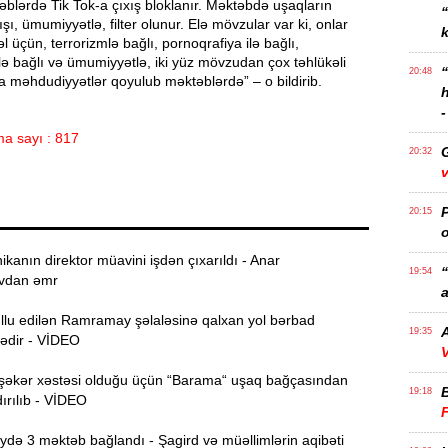
blərdə Tik Tok-a çıxış bloklanır. Məktəbdə uşaqların
şı, ümumiyyətlə, filter olunur. Elə mövzular var ki, onlar
k
l üçün, terrorizmlə bağlı, pornoqrafiya ilə bağlı,
ə bağlı və ümumiyyətlə, iki yüz mövzudan çox təhlükəli
20:48
 məhdudiyyətlər qoyulub məktəblərdə” – o bildirib.
-
a sayı : 817
20:32
v
P
20:15
o
ikanın direktor müavini işdən çıxarıldı - Anar
“
19:54
vdan əmr
a
ullu edilən Ramramay şəlaləsinə qalxan yol bərbad
A
19:35
dədir - VİDEO
V
şəkər xəstəsi olduğu üçün “Barama“ uşaq bağçasından
19:18
ırılıb - VİDEO
ə 3 məktəb bağlandı - Şagird və müəllimlərin aqibəti