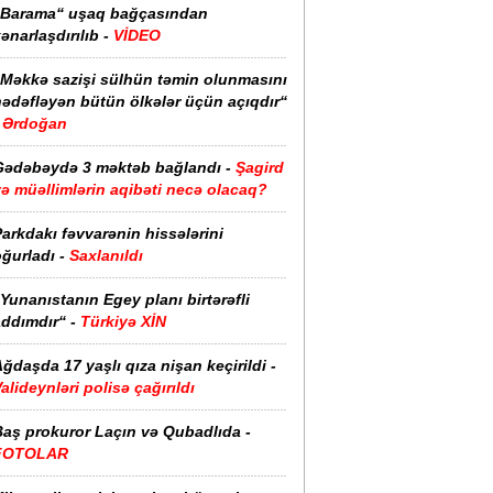
“Barama“ uşaq bağçasından
ənarlaşdırılıb -
VİDEO
“Məkkə sazişi sülhün təmin olunmasını
hədəfləyən bütün ölkələr üçün açıqdır“
Ərdoğan
Gədəbəydə 3 məktəb bağlandı -
Şagird
ə müəllimlərin aqibəti necə olacaq?
arkdakı fəvvarənin hissələrini
ğurladı -
Saxlanıldı
Yunanıstanın Egey planı birtərəfli
ddımdır“ -
Türkiyə XİN
ğdaşda 17 yaşlı qıza nişan keçirildi -
alideynləri polisə çağırıldı
Baş prokuror Laçın və Qubadlıda -
FOTOLAR