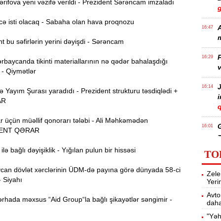
ifova yeni vəzifə verildi - Prezident Sərəncam imzaladı
ə isti olacaq - Sabaha olan hava proqnozu
A
16:47
m
 bu səfirlərin yerini dəyişdi - Sərəncam
P
16:29
rbaycanda tikinti materiallarının nə qədər bahalaşdığı
v
 - Qiymətlər
J
16:14
Yayım Şurası yaradıdı - Prezident strukturu təsdiqlədi +
AR
q
r üçün müəllif qonorarı tələbi - Ali Məhkəmədən
16:01
ENT QƏRAR
z
lə bağlı dəyişiklik - Yığılan pulun bir hissəsi
TO
P
15:45
an dövlət xərclərinin ÜDM-də payına görə dünyada 58-ci
Zele
T
- Siyahı
Yeri
Avto
rhada məxsus “Aid Group“la bağlı şikayətlər səngimir -
daha
15:28
"Yəh