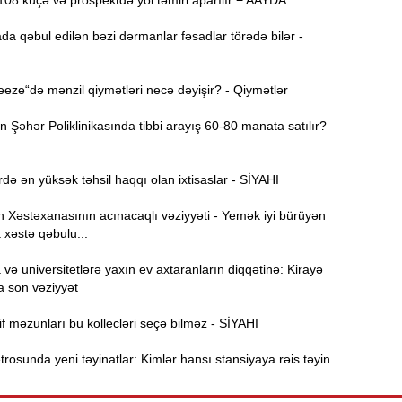
08 küçə və prospektdə yol təmiri aparılır − AAYDA
Ə
11:36
da qəbul edilən bəzi dərmanlar fəsadlar törədə bilər -
ə
A
11:19
ze“də mənzil qiymətləri necə dəyişir? - Qiymətlər
Şəhər Poliklinikasında tibbi arayış 60-80 manata satılır?
11:04
b
də ən yüksək təhsil haqqı olan ixtisaslar - SİYAHI
10:50
h
Xəstəxanasının acınacaqlı vəziyyəti - Yemək iyi bürüyən
 xəstə qəbulu...
10:34
ə universitetlərə yaxın ev axtaranların diqqətinə: Kirayə
r
a son vəziyyət
B
10:17
f məzunları bu kollecləri seçə bilməz - SİYAHI
n
osunda yeni təyinatlar: Kimlər hansı stansiyaya rəis təyin
P
10:02