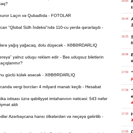
K
19:00
caq?
t
uror Laçın və Qubadlıda - FOTOLAR
18:44
1
an “Qlobal Sülh İndeksi”ndə 110-cu yerdə qərarlaşıb -
18:25
lərə yağış yağacaq, dolu düşəcək - XƏBƏRDARLIQ
B
18:08
reya” yalnız uduşu reklam edir - Bəs uduşsuz biletlərin
 açıqlanmır?
17:50
nu güclü külək əsəcək - XƏBƏRDARLIQ
anda vergi borcları 4 milyard manatı keçib - Hesabat
17:34
e
ika ixtisası üzrə qabiliyyət imtahanının nəticəsi: 543 nəfər
iymət aldı
17:20
lər Azərbaycana hansı ölkələrdən və neçəyə gətirilib -
D
17:05