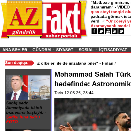
“Mətbəxə girmirəm,
daramıram“ - VİDEO
qısa ətəyi tənqid o
çadrada görmək istə
verdi
“Ər çörəyi 
Azərbaycanlı model
ious
ANA SƏHİFƏ
GÜNDƏM
SIYASƏT
SOSIAL
İQTISADIYYAT
inə oxşar anlaşma Qafqaz ölkələri ilə də imzalana bilər“ - Fidan
/
Məhəmməd Salah Türk
hədəfində: Astronomik 
Tarix 12.05.26, 23:44
Sabiq sədr
Almaniyada tikinti
biznesinə başlayıb -
Şərikli bina tikir +
FOTO