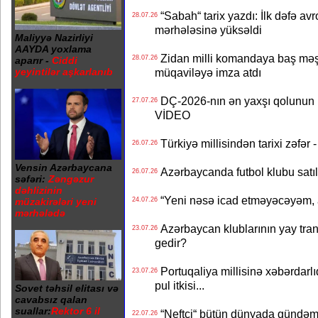
“Sabah“ tarix yazdı: İlk dəfə av
28.07.26
mərhələsinə yüksəldi
Maliyyə Nazirliyi
AAYDA yoxlama
Zidan milli komandaya baş məşqçi
28.07.26
aparır -
Ciddi
yeyintilər aşkarlanıb
müqaviləyə imza atdı
DÇ-2026-nın ən yaxşı qolunun m
27.07.26
VİDEO
Türkiyə millisindən tarixi zəf
26.07.26
Vensin Azərbaycana
Azərbaycanda futbol klubu satıl
26.07.26
səfəri:
Zəngəzur
dəhlizinin
“Yeni nəsə icad etməyəcəyəm, 
müzakirələri yeni
24.07.26
mərhələdə
Azərbaycan klublarının yay transf
23.07.26
gedir?
Portuqaliya millisinə xəbərdar
23.07.26
pul itkisi...
Sovet təhsil elitası və
cavabsız qalan
suallar:
Rektor 6 il
“Neftçi“ bütün dünyada gündəm 
22.07.26