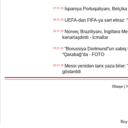
İspaniya Portuqaliyanı, Belçika
07.07.26
UEFA-dan FIFA-ya sərt etiraz: “Q
06.07.26
Norveç Braziliyanı, İngiltərə M
06.07.26
kənarlaşdırdı - İcmallar
“Borussiya Dortmund“un sabiq 
05.07.26
“Qarabağ“da - FOTO
Messi yenidən tarix yaza bilər: “
05.07.26
göstərildi
Əlaqə
|
Buy 