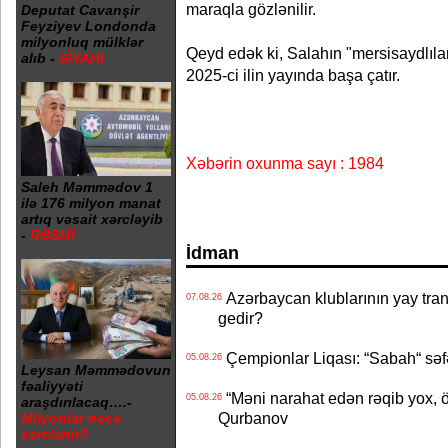
maraqla gözlənilir.
Deputat Cavanşir
Feyziyev Londonda
milyonluq mülklər
Qeyd edək ki, Salahın "mersisaydlıla
alıb -
SİYAHI
2025-ci ilin yayında başa çatır.
Xəbərin oxunma sayı : 1984
Saleh Məmmədov 1
ilə 176 milyon manat
artıq vəsait xərcləyib
-
RƏSMİ
İdman
Azərbaycan klublarının yay transf
07.08.26
gedir?
Çempionlar Liqası: “Sabah“ səf
05.08.26
Leysan Məmmədovun
fəaliyyəti
“Məni narahat edən rəqib yox, 
05.08.26
araşdırılacaq….-
Qurbanov
Milyonlar necə
xərclənir?