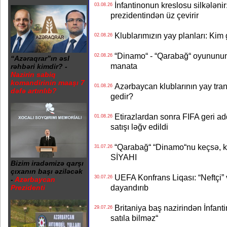
İnfantinonun kreslosu silkələnir
03.08.26
prezidentindən üz çevirir
Klublarımızın yay planları: Kim g
02.08.26
“Dinamo“ - “Qarabağ“ oyununun bi
02.08.26
“Azəraqrar”ın əsl
manata
rəhbəri kimdir? -
Nazirin sabiq
komandirinin maaşı 7
Azərbaycan klublarının yay transf
01.08.26
dəfə artırılıb?
gedir?
Etirazlardan sonra FIFA geri ad
01.08.26
satışı ləğv edildi
“Qarabağ“ “Dinamo“nu keçsə, kim
31.07.26
SİYAHI
Bizim iradəmizə qarşı
çıxanın başı əziləcək
UEFA Konfrans Liqası: “Neftçi” 
30.07.26
-
Azərbaycan
dayandırıb
Prezidenti
Britaniya baş nazirindən İnfantin
29.07.26
satıla bilməz“