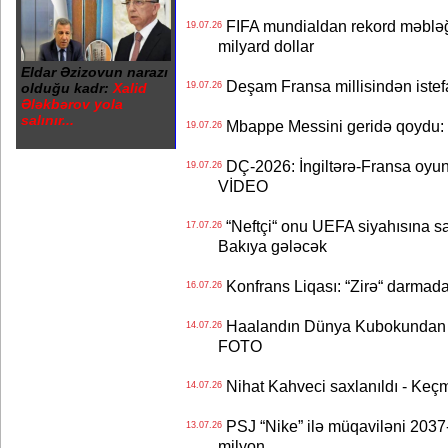
FIFA mundialdan rekord məbləğd
19.07.26
milyard dollar
Eldar Əzizovun narazı
Deşam Fransa millisindən istef
olduğu kadr:
Xalid
19.07.26
Ələkbərov yola
salınır...
Mbappe Messini geridə qoydu: 
19.07.26
DÇ-2026: İngiltərə-Fransa oyun
19.07.26
VİDEO
“Neftçi“ onu UEFA siyahısına sal
17.07.26
Bakıya gələcək
Konfrans Liqası: “Zirə“ darmad
16.07.26
Haalandın Dünya Kubokundan q
14.07.26
FOTO
Nihat Kahveci saxlanıldı - Keç
14.07.26
PSJ “Nike” ilə müqaviləni 2037-c
13.07.26
milyon