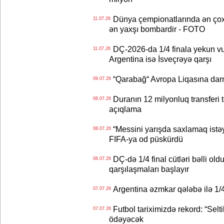
Dünya çempionatlarında ən çox q
11.07.26
ən yaxşı bombardir - FOTO
DÇ-2026-da 1/4 finala yekun vur
11.07.26
Argentina isə İsveçrəyə qarşı
“Qarabağ“ Avropa Liqasına dar
09.07.26
Duranın 12 milyonluq transferi t
08.07.26
açıqlama
“Messini yarışda saxlamaq istəyir
08.07.26
FIFA-ya od püskürdü
DÇ-də 1/4 final cütləri bəlli old
08.07.26
qarşılaşmaları başlayır
Argentina əzmkar qələbə ilə 1/4
07.07.26
Futbol tariximizdə rekord: “Selt
07.07.26
ödəyəcək