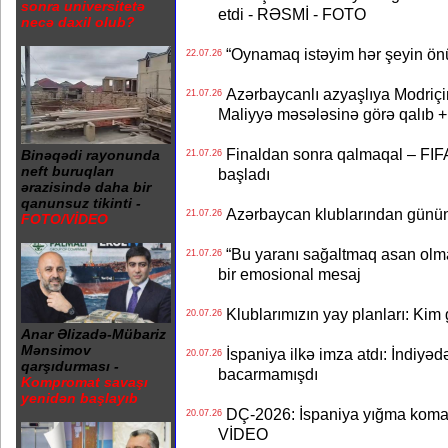
sonra universitetə
etdi - RƏSMİ - FOTO
necə daxil olub?
“Oynamaq istəyim hər şeyin önü
22.07.26
Azərbaycanlı azyaşlıya Modriç
21.07.26
Maliyyə məsələsinə görə qalıb
Finaldan sonra qalmaqal – FIFA 
Binəqədi rayonunda
21.07.26
neft buruqları
başladı
ərazisində daha bir
qanunsuz tikinti -
Azərbaycan klublarından günün t
21.07.26
FOTO/VİDEO
“Bu yaranı sağaltmaq asan olm
21.07.26
bir emosional mesaj
Klublarımızın yay planları: Kim g
20.07.26
Anar Əlizadə-Mübariz
Mənsimov
İspaniya ilkə imza atdı: İndiyəd
20.07.26
qarşıdurması -
bacarmamışdı
Kompromat savaşı
yenidən başlayıb
DÇ-2026: İspaniya yığma koman
20.07.26
VİDEO