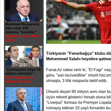
Məmməd Musayevlə
əlbir olub 100
milyonu “yeyiblər” -
Vəzifəli şəxslər həbs
edildi
Türkiyənin "Fənərbağça" klubu d
Məhəmməd Salahı heyətinə qatmaq
Fanat.Az xəbər verir ki, "El Fagr" nə
“Qardaşımla birgə 16
milyon vermişik” -
görə, "sarı-lacivərdlilər" misirli hücu
Tale Heydərovun
olmaqla, 3 illik müqavilə təklif edib.
ifadəsi oxundu
Ümumi dəyəri 60 milyon avro olan bu tə
üçün rekord göstərici hesab oluna b
"Liverpul" forması ilə Premyer Liqad
nümayiş etdirən 33 yaşlı forvardın bu