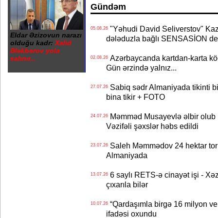
Gündəm
"Yəhudi David Seliverstov" Kazı
05.08.26
Eldar Əzizovun narazı
dələduzla bağlı SENSASİON det
olduğu kadr:
Xalid
Ələkbərov yola
Azərbaycanda kartdan-karta köç
salınır...
02.08.26
Gün ərzində yalnız...
Sabiq sədr Almaniyada tikinti bi
27.07.26
bina tikir + FOTO
Məmməd Musayevlə əlbir olub 10
24.07.26
Vəzifəli şəxslər həbs edildi
Saleh Məmmədov 24 hektar torp
23.07.26
Almaniyada
6 saylı RETS-ə cinayət işi - Xə
13.07.26
çıxarıla bilər
“Qardaşımla birgə 16 milyon ve
10.07.26
ifadəsi oxundu