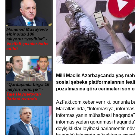
Məmməd Musayevlə
əlbir olub 100
milyonu “yeyiblər” -
Vəzifəli şəxslər həbs
edildi
Milli Məclis Azərbaycanda yaş məhd
sosial şəbəkə platformalarının fəaliy
“Qardaşımla birgə 16
pozulmasına görə cərimələri son 
milyon vermişik” -
Tale Heydərovun
ifadəsi oxundu
AzFakt.com xəbər verir ki, bununla ba
Məcəlləsində, "İnformasiya, informas
informasiyanın mühafizəsi haqqında" 
informasiyadan qorunması haqqında"
dəyişikliklər layihəsi parlamentin n