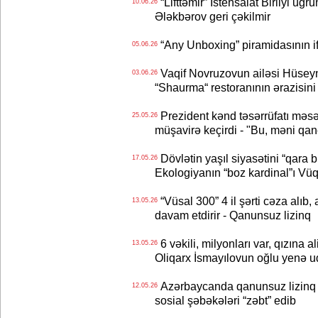
“Lifttəmir” İstehsalat Birliyi uğ
10.06.26
Ələkbərov geri çəkilmir
“Any Unboxing” piramidasının if
05.06.26
Vaqif Novruzovun ailəsi Hüseyn
03.06.26
“Shaurma“ restoranının ərazisini
Prezident kənd təsərrüfatı məsə
25.05.26
müşavirə keçirdi - "Bu, məni qane
Dövlətin yaşıl siyasətini “qara 
17.05.26
Ekologiyanın “boz kardinal”ı Vüq
“Vüsal 300” 4 il şərti cəza alıb, 
13.05.26
davam etdirir - Qanunsuz lizinq
6 vəkili, milyonları var, qızına 
13.05.26
Oliqarx İsmayılovun oğlu yenə
Azərbaycanda qanunsuz lizinq 
12.05.26
sosial şəbəkələri “zəbt” edib