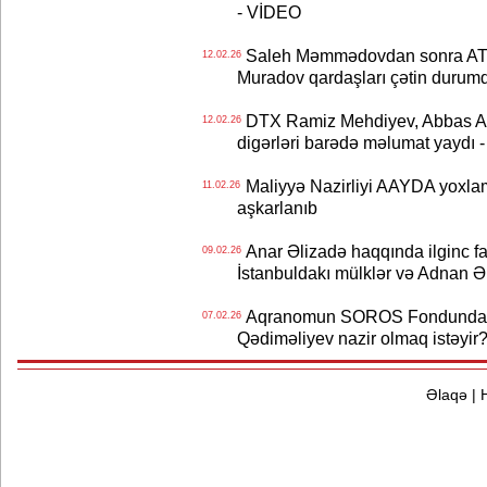
- VİDEO
Saleh Məmmədovdan sonra ATF
12.02.26
Muradov qardaşları çətin durum
DTX Ramiz Mehdiyev, Abbas Abb
12.02.26
digərləri barədə məlumat yaydı
Maliyyə Nazirliyi AAYDA yoxlama
11.02.26
aşkarlanıb
Anar Əlizadə haqqında ilginc fak
09.02.26
İstanbuldakı mülklər və Adnan Ə
Aqranomun SOROS Fondundan ke
07.02.26
Qədiməliyev nazir olmaq istəyir
Əlaqə
|