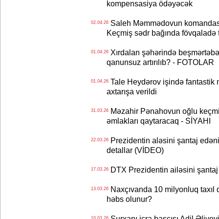
kompensasiya ödəyəcək
Saleh Məmmədovun komandası 1
02.04.26
Keçmiş sədr bağında fövqaladə to
Xırdalan şəhərində beşmərtəbəli
01.04.26
qanunsuz artırılıb? - FOTOLAR
Tale Heydərov işində fantastik 
01.04.26
axtarışa verildi
Məzahir Pənahovun oğlu keçmiş
31.03.26
əmlakları qaytaracaq - SİYAHI
Prezidentin aləsini şantaj edənin
22.03.26
detallar (VİDEO)
DTX Prezidentin ailəsini şantaj
17.03.26
Naxçıvanda 10 milyonluq taxıl 
13.03.26
həbs olunur?
Surxanı icra başçısı Adil Əliyevi
10.03.26