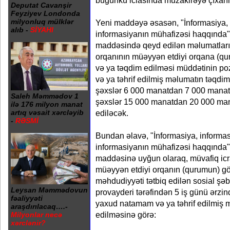
bugünkü iclasında müzakirəyə çıxarıl
Deputat Cavanşir
Feyziyev Londonda
milyonluq mülklər
Yeni maddəyə əsasən, "İnformasiya, 
alıb -
SİYAHI
informasiyanın mühafizəsi haqqında
maddəsində qeyd edilən məlumatların
orqanının müəyyən etdiyi orqana (q
və ya təqdim edilməsi müddətinin p
və ya təhrif edilmiş məlumatın təqdim
şəxslər 6 000 manatdan 7 000 mana
Saleh Məmmədov 1
şəxslər 15 000 manatdan 20 000 ma
ilə 176 milyon manat
artıq vəsait xərcləyib
ediləcək.
-
RƏSMİ
Bundan əlavə, "İnformasiya, informa
informasiyanın mühafizəsi haqqında"
maddəsinə uyğun olaraq, müvafiq icr
müəyyən etdiyi orqanın (qurumun) gö
məhdudiyyəti tətbiq edilən sosial şə
Leysan Məmmədovun
provayderi tərəfindən 5 iş günü ərzi
fəaliyyəti
yaxud natamam və ya təhrif edilmiş 
araşdırılacaq….-
edilməsinə görə:
Milyonlar necə
xərclənir?