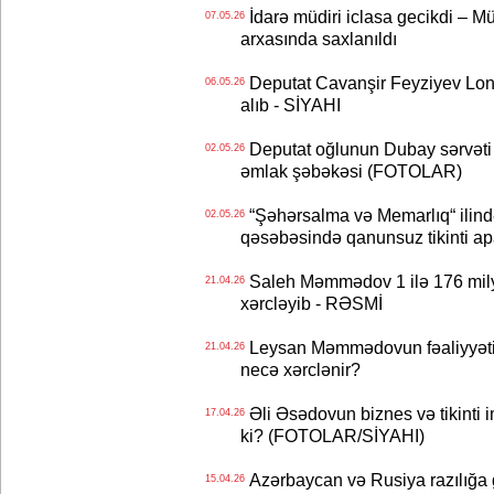
İdarə müdiri iclasa gecikdi – Mü
07.05.26
arxasında saxlanıldı
Deputat Cavanşir Feyziyev Lon
06.05.26
alıb - SİYAHI
Deputat oğlunun Dubay sərvəti - 
02.05.26
əmlak şəbəkəsi (FOTOLAR)
“Şəhərsalma və Memarlıq“ ilind
02.05.26
qəsəbəsində qanunsuz tikinti a
Saleh Məmmədov 1 ilə 176 milyo
21.04.26
xərcləyib - RƏSMİ
Leysan Məmmədovun fəaliyyəti 
21.04.26
necə xərclənir?
Əli Əsədovun biznes və tikinti 
17.04.26
ki? (FOTOLAR/SİYAHI)
Azərbaycan və Rusiya razılığa 
15.04.26