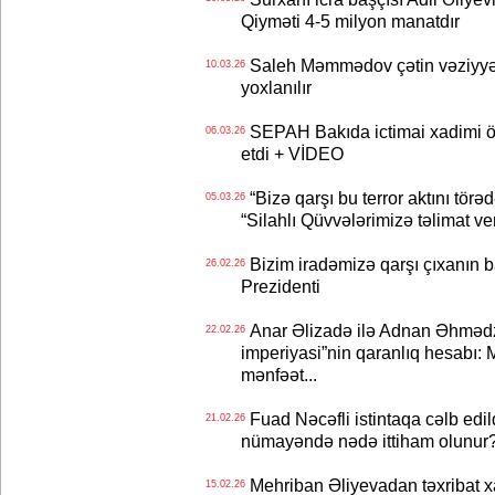
Qiyməti 4-5 milyon manatdır
Saleh Məmmədov çətin vəziyyət
10.03.26
yoxlanılır
SEPAH Bakıda ictimai xadimi öl
06.03.26
etdi + VİDEO
“Bizə qarşı bu terror aktını törə
05.03.26
“Silahlı Qüvvələrimizə təlimat veril
Bizim iradəmizə qarşı çıxanın b
26.02.26
Prezidenti
Anar Əlizadə ilə Adnan Əhməd
22.02.26
imperiyasi”nin qaranlıq hesabı: M
mənfəət...
Fuad Nəcəfli istintaqa cəlb edild
21.02.26
nümayəndə nədə ittiham olunur
Mehriban Əliyevadan təxribat xa
15.02.26