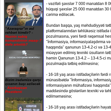
- vəzifəli şəxslər 7 000 manatdan 8
hüquqi şəxslər 25 000 manatdan 30
cərimə ediləcək.
Bundan başqa, yaş məhdudiyyəti tətb
“Azəraqrar”ın əsl
platformalarından təhlükəsiz istifadə i
rəhbəri kimdir? -
pozulmasına, yəni fərdi rəqəmsal he
Nazirin sabiq
komandirinin maaşı 7
"İnformasiya, informasiyalaşdırma və
dəfə artırılıb?
haqqında" qanunun 13-4.2-ci və 13-
müəyyən edilmiş texniki üsulların tə
həmin Qanunun 13-4.2 – 13-4.5-ci mad
pozulmaqla tətbiq edilməsinə;
- 16-18 yaş arası istifadəçilərin fərd
münasibətdə "İnformasiya, informasi
Bizim iradəmizə qarşı
çıxanın başı əziləcək
informasiyanın mühafizəsi haqqında
-
Azərbaycan
maddəsində göstərilən texniki və təhl
Prezidenti
edilməməsinə;
- 16-18 yaş arası istifadəçilərin həyat