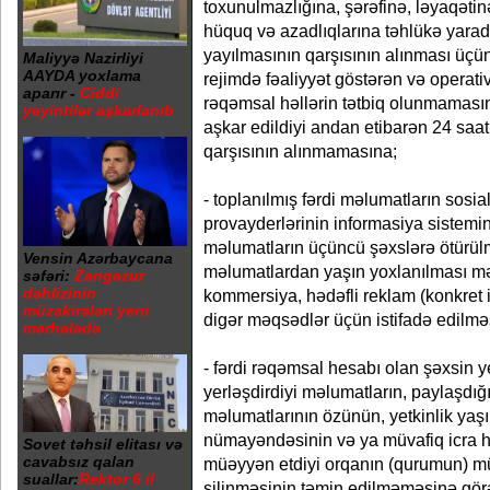
toxunulmazlığına, şərəfinə, ləyaqəti
hüquq və azadlıqlarına təhlükə yara
yayılmasının qarşısının alınması üçün
Maliyyə Nazirliyi
AAYDA yoxlama
rejimdə fəaliyyət göstərən və operat
aparır -
Ciddi
rəqəmsal həllərin tətbiq olunmamas
yeyintilər aşkarlanıb
aşkar edildiyi andan etibarən 24 saa
qarşısının alınmamasına;
- toplanılmış fərdi məlumatların sosia
provayderlərinin informasiya sistem
məlumatların üçüncü şəxslərə ötürülm
Vensin Azərbaycana
məlumatlardan yaşın yoxlanılması mə
səfəri:
Zəngəzur
dəhlizinin
kommersiya, hədəfli reklam (konkret 
müzakirələri yeni
digər məqsədlər üçün istifadə edilmə
mərhələdə
- fərdi rəqəmsal hesabı olan şəxsin y
yerləşdirdiyi məlumatların, paylaşdı
məlumatlarının özünün, yetkinlik yaş
nümayəndəsinin və ya müvafiq icra h
Sovet təhsil elitası və
cavabsız qalan
müəyyən etdiyi orqanın (qurumun) mü
suallar:
Rektor 6 il
silinməsinin təmin edilməməsinə görə