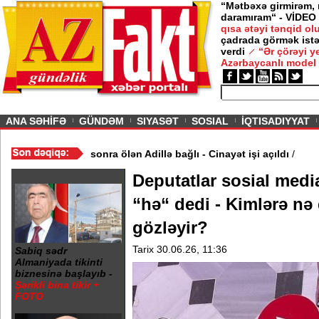
“Mətbəxə girmirəm,
daramıram“ - VİDEO
qısa ətəyi tənqid o
çadrada görmək istə
verdi
“Ər çörəyi 
Azərbaycanlı model
ious
ANA SƏHİFƏ
GÜNDƏM
SIYASƏT
SOSIAL
İQTISADIYYAT
VİDEO
/
Əməliyyatdan 12 gün sonra ölən Adillə bağlı - Cinayət işi aç
Deputatlar sosial med
“hə“ dedi - Kimlərə nə
gözləyir?
Tarix 30.06.26, 11:36
Sabiq sədr
Almaniyada tikinti
biznesinə başlayıb -
Şərikli bina tikir +
FOTO