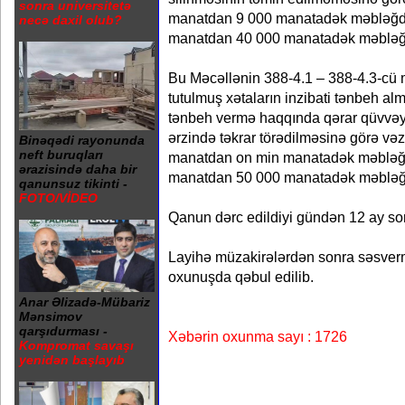
sonra universitetə
manatdan 9 000 manatadək məbləğdə
necə daxil olub?
manatdan 40 000 manatadək məbləğd
Bu Məcəllənin 388-4.1 – 388-4.3-cü
tutulmuş xətaların inzibati tənbeh alm
tənbeh vermə haqqında qərar qüvvəyə
ərzində təkrar törədilməsinə görə vəz
Binəqədi rayonunda
neft buruqları
manatdan on min manatadək məbləğd
ərazisində daha bir
manatdan 50 000 manatadək məbləğd
qanunsuz tikinti -
FOTO/VİDEO
Qanun dərc edildiyi gündən 12 ay s
Layihə müzakirələrdən sonra səsve
oxunuşda qəbul edilib.
Anar Əlizadə-Mübariz
Mənsimov
qarşıdurması -
Xəbərin oxunma sayı : 1726
Kompromat savaşı
yenidən başlayıb