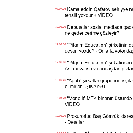
Kamaləddin Qafarov səhiyyə nazi
07.07.26
təhsili yoxdur + VİDEO
Deputatlar sosial mediada qadağ
30.06.26
nə qədər cərimə gözləyir?
“Pilgrim Education” şirkətinin 
23.06.26
deyən yoxdu? - Onlarla vətənda
“Pilgrim Education” şirkətindən ş
19.06.26
Aslanova isə vətəndaşdan gizlən
“Agah” şirkətlər qrupunun işçilər
19.06.26
bilmirlər - ŞİKAYƏT
“Monolit” MTK binanın üstündə əl
18.06.26
VİDEO
Prokurorluq Baş Gömrük İdarəsi
16.06.26
- Detallar