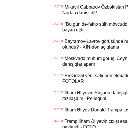
Mikayıl Cabbarov Özbəkistan Pre
17.07.26
Nədən danışılıb?
“Bu gün de-fakto sülh mövcuddu
17.07.26
bəyan etdi
Bayramov-Lavrov görüşündə ha
17.07.26
olundu? - XİN-dən açıqlama
Moskvada mühüm görüş: Ceyhu
17.07.26
danışıqlar aparır
Prezident yeni səfirlərin etimad
17.07.26
FOTOLAR
İlham Əliyevin Şuşada danışıqlar
17.07.26
razılaşdım - Pelleqrini
İlham Əliyev Donald Trampa tə
16.07.26
Tramp İlham Əliyevin çıxışı əsa
16.07.26
paylaşdı - FOTO