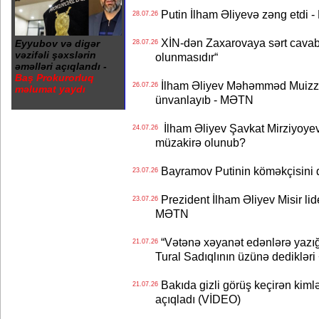
Putin İlham Əliyevə zəng etdi -
28.07.26
XİN-dən Zaxarovaya sərt cavab: “
Eyyubov və digər
28.07.26
vəzifəli şəxslərin
olunmasıdır“
əməlləri açıqlandı -
Baş Prokurorluq
İlham Əliyev Məhəmməd Muizzu
26.07.26
məlumat yaydı
ünvanlayıb - MƏTN
İlham Əliyev Şavkat Mirziyoyevə
24.07.26
müzakirə olunub?
Bayramov Putinin köməkçisini 
23.07.26
Prezident İlham Əliyev Misir lid
23.07.26
MƏTN
“Vətənə xəyanət edənlərə yazığı
21.07.26
Tural Sadıqlının üzünə dediklər
Bakıda gizli görüş keçirən kimlər
21.07.26
açıqladı (VİDEO)