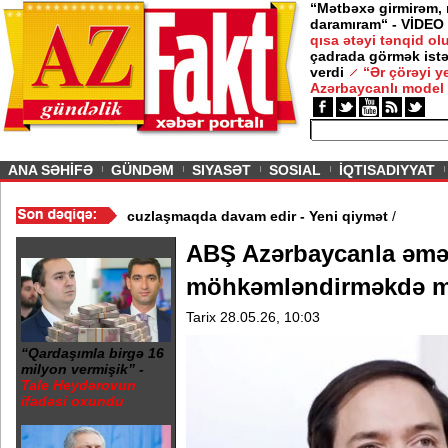
“Mətbəxə girmirəm,
daramıram“ - VİDEO
qısa ətəyi tənqid o
çadrada görmək istə
verdi
“Ər çörəyi 
Azərbaycanlı model
ious
ANA SƏHİFƏ
GÜNDƏM
SIYASƏT
SOSIAL
İQTISADIYYAT
Video
/
Azərbaycan nefti ucuzlaşmaqda davam edir - Yeni qiymət
/
ABŞ Azərbaycanla əmə
möhkəmləndirməkdə ma
Tarix 28.05.26, 10:03
“Qardaşımla birgə 16
milyon vermişik” -
Tale Heydərovun
ifadəsi oxundu