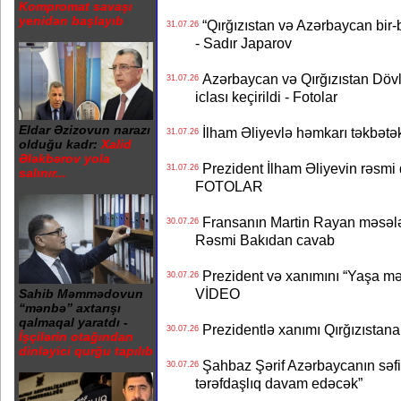
Kompromat savaşı
yenidən başlayıb
“Qırğızıstan və Azərbaycan bir-bi
31.07.26
- Sadır Japarov
Azərbaycan və Qırğızıstan Dövlə
31.07.26
iclası keçirildi - Fotolar
Eldar Əzizovun narazı
İlham Əliyevlə həmkarı təkbət
31.07.26
olduğu kadr:
Xalid
Ələkbərov yola
Prezident İlham Əliyevin rəsmi 
31.07.26
salınır...
FOTOLAR
Fransanın Martin Rayan məsələs
30.07.26
Rəsmi Bakıdan cavab
Prezident və xanımını “Yaşa mən
30.07.26
VİDEO
Sahib Məmmədovun
“mənbə” axtarışı
qalmaqal yaratdı -
Prezidentlə xanımı Qırğızıstana
30.07.26
İşçilərin otağından
dinləyici qurğu tapılıb
Şahbaz Şərif Azərbaycanın səfirin
30.07.26
tərəfdaşlıq davam edəcək”