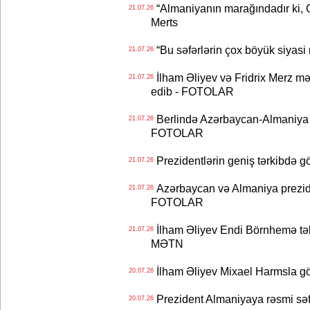
“Almaniyanın marağındadır ki, C
21.07.26
Merts
“Bu səfərlərin çox böyük siyasi m
21.07.26
İlham Əliyev və Fridrix Merz mə
21.07.26
edib - FOTOLAR
Berlində Azərbaycan-Almaniya s
21.07.26
FOTOLAR
Prezidentlərin geniş tərkibdə 
21.07.26
Azərbaycan və Almaniya preziden
21.07.26
FOTOLAR
İlham Əliyev Endi Börnhemə təb
21.07.26
MƏTN
İlham Əliyev Mixael Harmsla 
20.07.26
Prezident Almaniyaya rəsmi sə
20.07.26