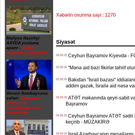
Xəbərin oxunma sayı : 1270
Maliyyə Nazirliyi
Siyasət
AAYDA yoxlama
aparır -
Ciddi
yeyintilər aşkarlanıb
Ceyhun Bayramov Kiyevdə - 
06.08.26
“Mənə aid bəzi fikirlər təhrif ol
05.08.26
Bakıdan “İsrail bazası“ iddialar
05.08.26
addım gəzək, İsrailə aid nəsə va
Vensin Azərbaycana
ATƏT məkanında qeyri-sabit və
səfəri:
Zəngəzur
04.08.26
dəhlizinin
Bayramov
müzakirələri yeni
mərhələdə
Ceyhun Bayramov ATƏT sədri il
04.08.26
keçirib - MÜZAKİRƏ
İsrail Azərbaycanın mesajlarını 
04.08.26