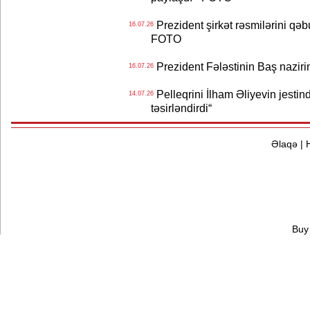
Prezident şirkət rəsmilərini q
16.07.26
FOTO
Prezident Fələstinin Baş nazir
16.07.26
Pelleqrini İlham Əliyevin jestin
14.07.26
təsirləndirdi“
Əlaqə
|
Buy 