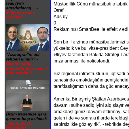
fəaliyyəti
Müstəqillik Günü münasibətilə təbrik
araşdırılacaq….-
Ətraflı
Milyonlar necə
Ads by
xərclənir?
0
Reklamınızı SmartBee ilə effektiv edi
Son bir il ərzində münasibətlərimizi st
yüksəltdik və bu, vitse-prezident Ce
Əliyev tərəfindən Bakıda Strateji Tər
“Azəraqrar”ın əsl
rəhbəri kimdir? -
imzalanması ilə nəticələndi.
Nazirin sabiq
komandirinin maaşı 7
dəfə artırılıb?
Biz regional infrastrukturun, iqtisadi 
sahəsində əməkdaşlığın genişləndiril
tərəfdaşlığımızın daha da güclənəcəy
Amerika Birləşmiş Ştatları Azərbay
davamlı sülhə sadiqliyini alqışlayır v
əməkdaşlığımızı davam etdirməyi səbi
Bizim iradəmizə qarşı
gələn ildə və sonrakı illərdə tərəfdaş
çıxanın başı əziləcək
-
Azərbaycan
səbirsizliklə gözləyirik", - təbrikdə deyi
Prezidenti