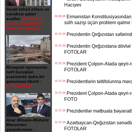
Hacıyev
Sovet təhsil elitası və
cavabsız qalan
Ermənistan Konstitusiyasından ər
04.08.26
suallar:
Rektor 6 il
sülh sazişi üçün problem qalmır
sonra universitetə
necə daxil olub?
Prezidentin Qırğızıstan səfərin
31.07.26
Prezidentin Qırğızıstana dövlət s
31.07.26
FOTOLAR
Prezident Çolpon-Atada qeyri-rə
31.07.26
Binəqədi rayonunda
FOTOLAR
neft buruqları
ərazisində daha bir
Prezidentlərin təltifolunma mər
qanunsuz tikinti -
31.07.26
FOTO/VİDEO
Prezident Çolpon-Atada qeyri-rə
31.07.26
FOTO
Prezidentlər mətbuata bəyanatl
31.07.26
Anar Əlizadə-Mübariz
Azərbaycan-Qırğızıstan sənədlər
31.07.26
Mənsimov
FOTOLAR
qarşıdurması -