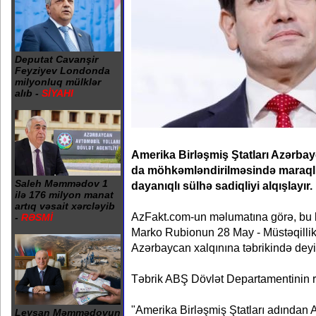
Deputat Cavanşir
Feyziyev Londonda
milyonluq mülklər
alıb -
SİYAHI
Amerika Birləşmiş Ştatları Azərbay
da möhkəmləndirilməsində maraqlı
Saleh Məmmədov 1
dayanıqlı sülhə sadiqliyi alqışlayır.
ilə 176 milyon manat
artıq vəsait xərcləyib
AzFakt.com-un məlumatına görə, bu 
-
RƏSMİ
Marko Rubionun 28 May - Müstəqilli
Azərbaycan xalqınına təbrikində deyil
Təbrik ABŞ Dövlət Departamentinin rə
"Amerika Birləşmiş Ştatları adından 
Leysan Məmmədovun