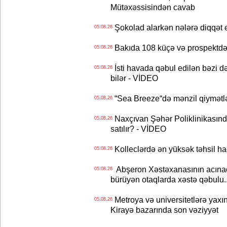
Mütəxəssisindən cavab
Şokolad alarkən nələrə diqqət 
05.08.26
Bakıda 108 küçə və prospektdə 
05.08.26
İsti havada qəbul edilən bəzi d
05.08.26
bilər - VİDEO
“Sea Breeze“də mənzil qiymətlər
05.08.26
Naxçıvan Şəhər Poliklinikasında
05.08.26
satılır? - VİDEO
Kolleclərdə ən yüksək təhsil haq
05.08.26
Abşeron Xəstəxanasının acınaca
05.08.26
bürüyən otaqlarda xəstə qəbulu..
Metroya və universitetlərə yaxın
05.08.26
Kirayə bazarında son vəziyyət