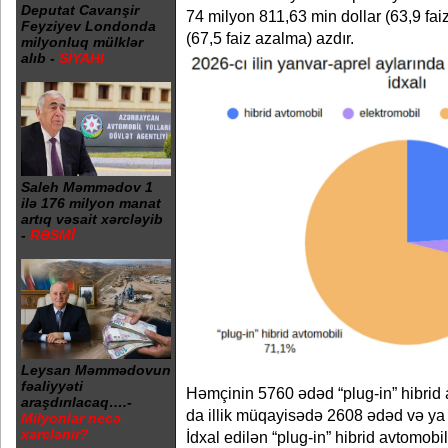
Deputat Cavanşir
74 milyon 811,63 min dollar (63,9 fa
Feyziyev Londonda
(67,5 faiz azalma) azdır.
milyonluq mülklər
alıb -
SİYAHI
Saleh Məmmədov 1
ilə 176 milyon manat
artıq vəsait xərcləyib
-
RƏSMİ
Leysan Məmmədovun
fəaliyyəti
Həmçinin 5760 ədəd “plug-in” hibrid av
araşdırılacaq….-
da illik müqayisədə 2608 ədəd və ya
Milyonlar necə
xərclənir?
İdxal edilən “plug-in” hibrid avtomobill