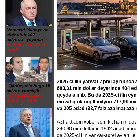
Məmməd Musayevlə
əlbir olub 100
milyonu “yeyiblər” -
Vəzifəli şəxslər həbs
edildi
2026-cı ilin yanvar-aprel aylarınd
“Qardaşımla birgə 16
693,31 min dollar dəyərində 404 əd
milyon vermişik” -
qeydə alınıb. Bu da 2025-ci ilin ey
Tale Heydərovun
ifadəsi oxundu
müvafiq olaraq 9 milyon 717,99 min 
və 205 ədəd (33,7 faiz azalma) aza
AzFakt.com xəbər verir ki, həmin dö
240,98 min dollarlıq 1942 ədəd hibri
da 2025-ci ilin yanvar-aprel ayları i