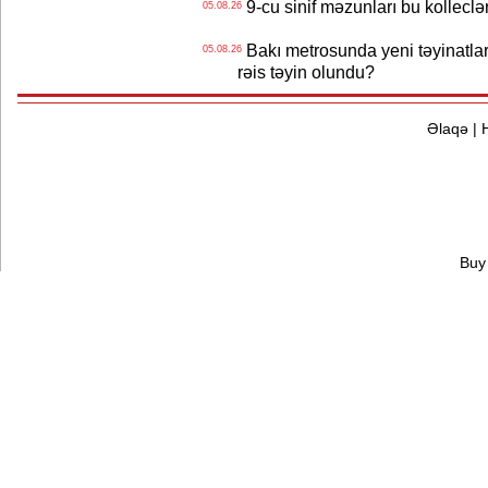
9-cu sinif məzunları bu kolleclə
05.08.26
Bakı metrosunda yeni təyinatlar
05.08.26
rəis təyin olundu?
Əlaqə
|
Buy 