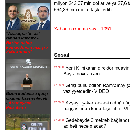
milyon 242,37 min dollar və ya 27,6 
664,36 min dollar təşkil edib.
Xəbərin oxunma sayı : 1051
“Azəraqrar”ın əsl
rəhbəri kimdir? -
Nazirin sabiq
komandirinin maaşı 7
dəfə artırılıb?
Sosial
Yeni Klinikanın direktor müavini 
07.08.26
Bayramovdan əmr
Girişi pullu edilən Ramramay şə
07.08.26
vəziyyətdədir - VİDEO
Bizim iradəmizə qarşı
çıxanın başı əziləcək
Azyaşlı şəkər xəstəsi olduğu ü
-
Azərbaycan
07.08.26
Prezidenti
bağçasından kənarlaşdırılıb - V
Gədəbəydə 3 məktəb bağlandı - 
07.08.26
aqibəti necə olacaq?