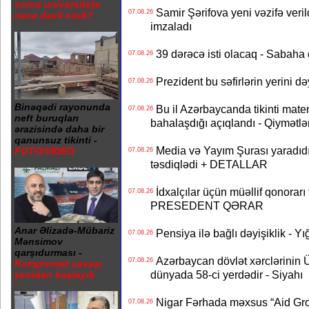
sonra universitetə
Samir Şərifova yeni vəzifə veri
07.08.26
necə daxil olub?
imzaladı
39 dərəcə isti olacaq - Sabaha
07.08.26
Prezident bu səfirlərin yerini d
07.08.26
Binəqədi rayonunda
Bu il Azərbaycanda tikinti mater
07.08.26
neft buruqları
bahalaşdığı açıqlandı - Qiymətlə
ərazisində daha bir
qanunsuz tikinti -
Media və Yayım Şurası yaradıdı 
FOTO/VİDEO
07.08.26
təsdiqlədi + DETALLAR
İdxalçılar üçün müəllif qonorarı
07.08.26
PRESEDENT QƏRAR
Anar Əlizadə-Mübariz
Pensiya ilə bağlı dəyişiklik - Yı
07.08.26
Mənsimov
qarşıdurması -
Azərbaycan dövlət xərclərinin
07.08.26
Kompromat savaşı
dünyada 58-ci yerdədir - Siyahı
yenidən başlayıb
Nigar Fərhada məxsus “Aid Grou
07.08.26