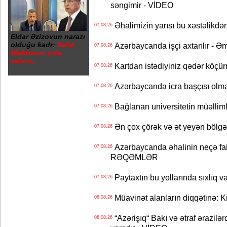
səngimir - VİDEO
Əhalimizin yarısı bu xəstəlikdən
07.08.26
Eldar Əzizovun narazı
olduğu kadr:
Xalid
Azərbaycanda işçi axtarılır - Ə
07.08.26
Ələkbərov yola
salınır...
Kartdan istədiyiniz qədər köçür
07.08.26
Azərbaycanda icra başçısı olma
07.08.26
Bağlanan universitetin müəllimlər
07.08.26
Ən çox çörək və ət yeyən bölgə
07.08.26
Azərbaycanda əhalinin neçə faizi 
07.08.26
RƏQƏMLƏR
Paytaxtın bu yollarında sıxlıq v
07.08.26
Müavinət alanların diqqətinə: Ki
06.08.26
“Azərişıq“ Bakı və ətraf ərazilə
06.08.26