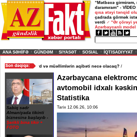
“Mətbəxə girmirəm,
daramıram“ - VİDEO
qısa ətəyi tənqid o
çadrada görmək istə
verdi
“Ər çörəyi 
Azərbaycanlı model
ious
ANA SƏHİFƏ
GÜNDƏM
SIYASƏT
SOSIAL
İQTISADIYYAT
 məktəb bağlandı - Şagird və müəllimlərin aqibəti necə olacaq?
/
Azərbaycana elektromob
avtomobil idxalı kəskin
Statistika
Tarix 12.06.26, 10:06
Sabiq sədr
Almaniyada tikinti
biznesinə başlayıb -
Şərikli bina tikir +
FOTO