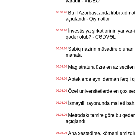
yaradır - VİDEO
Bu il Azərbaycanda tibbi xidmət
06.08.26
açıqlandı - Qiymətlər
İnvestisiya şirkətlərinin yanvar-
06.08.26
qədər olub? - CƏDVƏL
Sabiq nazirin müsadirə olunan ə
06.08.26
manata
Magistratura üzrə ən az seçilən 
06.08.26
Apteklərdə eyni dərman fərqli q
06.08.26
Özəl universitetlərdə ən çox seç
06.08.26
İsmayıllı rayonunda mal əti ba
05.08.26
Metrodakı təmirə görə bu qədər 
05.08.26
açıqlandı
Ana xəstədirsə, körpəni əmizdir
05.08.26