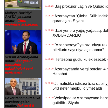
Baş prokuror Laçın və Qubadl
07.08.26
Maliyyə Nazirliyi
Azərbaycan “Qlobal Sülh İndek
07.08.26
AAYDA yoxlama
qərarlaşıb - Siyahı
aparır -
Ciddi
yeyintilər aşkarlanıb
Bəzi yerlərə yağış yağacaq, do
07.08.26
XƏBƏRDARLIQ
“Azərlotereya” yalnız uduşu rek
07.08.26
biletlərin sayı niyə açıqlanmır?
Vensin Azərbaycana
Həftəsonu güclü külək əsəcə
07.08.26
səfəri:
Zəngəzur
dəhlizinin
müzakirələri yeni
Azərbaycanda vergi borcları 4 m
07.08.26
mərhələdə
Hesabat
Jurnalistika ixtisası üzrə qabiliy
07.08.26
543 nəfər məqbul qiymət aldı
Velosipedlər Azərbaycana hans
Sovet təhsil elitası və
07.08.26
cavabsız qalan
gətirilib - Siyahı
suallar:
Rektor 6 il