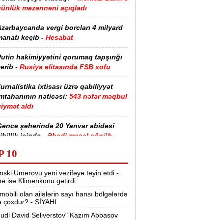
günlük məzənnəni açıqladı
zərbaycanda vergi borcları 4 milyard
anatı keçib -
Hesabat
utin hakimiyyətini qorumaq tapşırığı
erib -
Rusiya elitasında FSB xofu
urnalistika ixtisası üzrə qabiliyyət
imtahanının nəticəsi:
543 nəfər məqbul
iymət aldı
Gəncə şəhərində 20 Yanvar abidəsi
ibillik içində -
Əbədi məşəl sönüb
(VİDEO)
P 10
akistan, Səudiyyə Ərəbistanı və
nski Umerovu yeni vəzifəyə təyin etdi -
ürkiyə saziş imzalayıb -
Birgə müdafiə
nə isə Klimenkonu gətirdi
haqqında
mobili olan ailələrin sayı hansı bölgələrdə
 çoxdur? - SİYAHI
“Tarqovı”dakı yanğın məhdudlaşdırıldı
-
VİDEOLAR
udi David Seliverstov" Kazım Abbasov