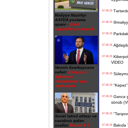
Tərtərdə 
07.08.26
Maliyyə Nazirliyi
AAYDA yoxlama
Əməliyyat
07.08.26
aparır -
Ciddi
yeyintilər aşkarlanıb
Parkdakı 
07.08.26
Ağdaşda 1
07.08.26
Kiberpoli
07.08.26
VİDEO
Vensin Azərbaycana
səfəri:
Zəngəzur
Süleyman
07.08.26
dəhlizinin
müzakirələri yeni
“Kəpəz“ H
mərhələdə
07.08.26
Gəncə şəh
07.08.26
sönüb (
“Tarqovı
07.08.26
Sovet təhsil elitası və
cavabsız qalan
suallar:
Rektor 6 il
Bakıda 7
07.08.26