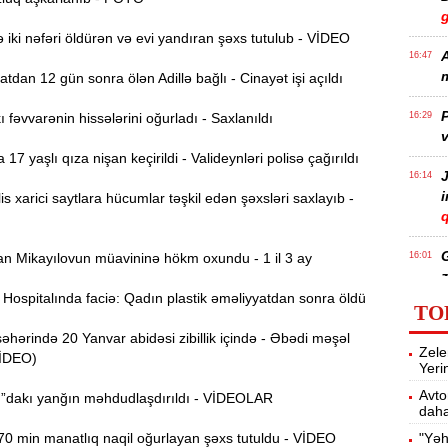
iki nəfəri öldürən və evi yandıran şəxs tutulub - VİDEO
A
16:47
m
dan 12 gün sonra ölən Adillə bağlı - Cinayət işi açıldı
P
fəvvarənin hissələrini oğurladı - Saxlanıldı
16:29
v
7 yaşlı qıza nişan keçirildi - Valideynləri polisə çağırıldı
J
16:14
s xarici saytlara hücumlar təşkil edən şəxsləri saxlayıb -
q
 Mikayılovun müavininə hökm oxundu - 1 il 3 ay
16:01
z
ospitalında faciə: Qadın plastik əməliyyatdan sonra öldü
TO
P
ərində 20 Yanvar abidəsi zibillik içində - Əbədi məşəl
15:45
Zele
T
VİDEO)
Yeri
Avto
”dakı yanğın məhdudlaşdırıldı - VİDEOLAR
daha
15:28
0 min manatlıq naqil oğurlayan şəxs tutuldu - VİDEO
"Yəh