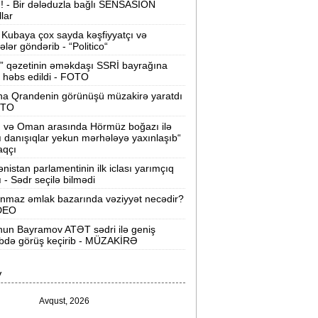
ı! - Bir dələduzla bağlı SENSASİON
llar
Velosipedlər Azərbaycana hansı
lkələrdən və neçəyə gətirilib -
Siyahı
Kubaya çox sayda kəşfiyyatçı və
tələr göndərib - “Politico“
Pərvin Abıyeva son görünüşü diqqət
” qəzetinin əməkdaşı SSRİ bayrağına
 həbs edildi - FOTO
əkdi -
FOTOLAR
na Qrandenin görünüşü müzakirə yaratdı
Bakıda 70 min manatlıq naqil
OTO
oğurlayan şəxs tutuldu -
VİDEO
n və Oman arasında Hörmüz boğazı ilə
ı danışıqlar yekun mərhələyə yaxınlaşıb“
amir Şərifova yeni vəzifə verildi -
aqçı
Prezident Sərəncam imzaladı
nistan parlamentinin ilk iclası yarımçıq
ı - Sədr seçilə bilmədi
ovuzda qadın qətlə yetirildi -
Şübhəli
nmaz əmlak bazarında vəziyyət necədir?
qardaşı oğludur
İDEO
un Bayramov ATƏT sədri ilə geniş
9 dərəcə isti olacaq -
Sabaha olan
ibdə görüş keçirib - MÜZAKİRƏ
hava proqnozu
V
rezident bu səfirlərin yerini dəyişdi -
Sərəncam
Avqust, 2026