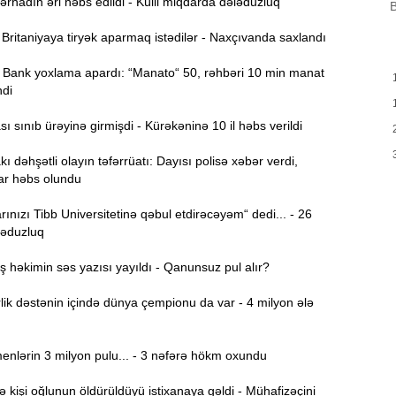
B
hadın əri həbs edildi - Külli miqdarda dələduzluq
B
m
a
ritaniyaya tiryək aparmaq istədilər - Naxçıvanda saxlandı
M
Bank yoxlama apardı: “Manato“ 50, rəhbəri 10 min manat
13:08
P
ndi
 sınıb ürəyinə girmişdi - Kürəkəninə 10 il həbs verildi
İ
12:54
ı dəhşətli olayın təfərrüatı: Dayısı polisə xəbər verdi,
ar həbs olundu
P
12:38
p
ınızı Tibb Universitetinə qəbul etdirəcəyəm“ dedi... - 26
ləduzluq
12:21
p
həkimin səs yazısı yayıldı - Qanunsuz pul alır?
S
ik dəstənin içində dünya çempionu da var - 4 milyon ələ
12:06
-
nlərin 3 milyon pulu... - 3 nəfərə hökm oxundu
11:52
b
işi oğlunun öldürüldüyü istixanaya gəldi - Mühafizəçini