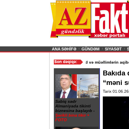
26
şın sürmürəm, saçımı
Previous
ANA SƏHİFƏ
GÜNDƏM
SIYASƏT
r“ - Ərdoğan
/
Gədəbəydə 3 məktəb bağlandı - Şagird və müəllimlə
Bakıda 
“məni sü
Tarix 01.06.26
Sabiq sədr
Almaniyada tikinti
biznesinə başlayıb -
Şərikli bina tikir +
FOTO