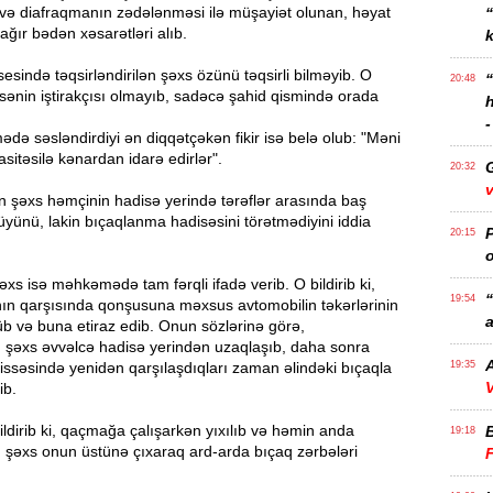
 və diafraqmanın zədələnməsi ilə müşayiət olunan, həyat
 ağır bədən xəsarətləri alıb.
k
ində təqsirləndirilən şəxs özünü təqsirli bilməyib. O
20:48
adisənin iştirakçısı olmayıb, sadəcə şahid qismində orada
-
 səsləndirdiyi ən diqqətçəkən fikir isə belə olub: "Məni
vasitəsilə kənardan idarə edirlər".
20:32
v
ən şəxs həmçinin hadisə yerində tərəflər arasında baş
üyünü, lakin bıçaqlanma hadisəsini törətmədiyini iddia
P
20:15
o
xs isə məhkəmədə tam fərqli ifadə verib. O bildirib ki,
“
19:54
nın qarşısında qonşusuna məxsus avtomobilin təkərlərinin
a
rüb və buna etiraz edib. Onun sözlərinə görə,
ən şəxs əvvəlcə hadisə yerindən uzaqlaşıb, daha sonra
A
issəsində yenidən qarşılaşdıqları zaman əlindəki bıçaqla
19:35
V
ib.
ldirib ki, qaçmağa çalışarkən yıxılıb və həmin anda
19:18
ən şəxs onun üstünə çıxaraq ard-arda bıçaq zərbələri