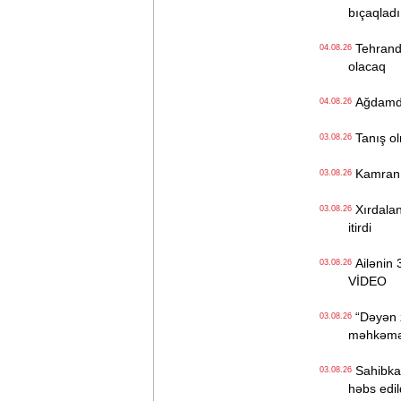
bıçaqladı
Tehranda
04.08.26
olacaq
Ağdamdak
04.08.26
Tanış olm
03.08.26
Kamran Yu
03.08.26
Xırdaland
03.08.26
itirdi
Ailənin 3
03.08.26
VİDEO
“Dəyən z
03.08.26
məhkəməd
Sahibkar
03.08.26
həbs edil