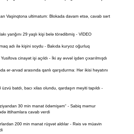
Ə
11:36
ə
n Vaşinqtona ultimatum: Blokada davam etsə, cavab sərt
A
11:19
ı yanğını 29 yaşlı kişi belə törədibmiş - VİDEO
aq adı ilə kişini soydu - Bakıda kuryoz oğurluq
11:04
b
sifova cinayət işi açıldı - İki ay əvvəl işdən çıxarılmışdı
10:50
h
a ər-arvad arasında qanlı qarşıdurma: Hər ikisi həyatını
 üzvü batdı, bacı xilas olundu, qardaşın meyiti tapıldı -
10:34
r
B
iyandan 30 min manat ödəmişəm“ - Sabiq məmur
10:17
n
ə ittihamlara cavab verdi
P
lardan 200 min manat rüşvət aldılar - Rəis və müavin
10:02
di