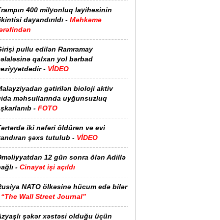
Trampın 400 milyonluq layihəsinin
ikintisi dayandırıldı -
Məhkəmə
ərəfindən
irişi pullu edilən Ramramay
əlaləsinə qalxan yol bərbad
əziyyətdədir -
VİDEO
alayziyadan gətirilən bioloji aktiv
qida məhsullarında uyğunsuzluq
şkarlanıb -
FOTO
ərtərdə iki nəfəri öldürən və evi
yandıran şəxs tutulub -
VİDEO
Əməliyyatdan 12 gün sonra ölən Adillə
ağlı -
Cinayət işi açıldı
Rusiya NATO ölkəsinə hücum edə bilər
-
“The Wall Street Journal”
Azyaşlı şəkər xəstəsi olduğu üçün