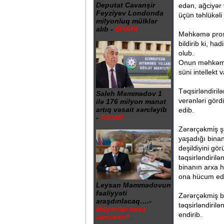
Deputat Cavanşir
edən, ağciyər
Feyziyev Londonda
üçün təhlükəli
milyonluq mülklər
alıb -
SİYAHI
Məhkəmə proses
bildirib ki, h
olub.
Onun məhkəmədə
süni intellekt 
Təqsirləndiril
Saleh Məmmədov 1
verənləri görd
ilə 176 milyon manat
artıq vəsait xərcləyib
edib.
-
RƏSMİ
Zərərçəkmiş şə
yaşadığı bina
deşildiyini gö
təqsirləndiril
binanın arxa h
ona hücum ed
Leysan Məmmədovun
fəaliyyəti
Zərərçəkmiş bi
araşdırılacaq….-
təqsirləndiril
Milyonlar necə
endirib.
xərclənir?