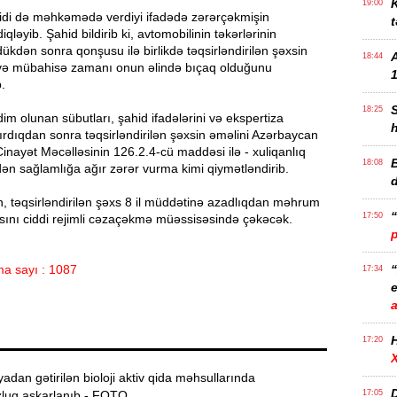
K
19:00
idi də məhkəmədə verdiyi ifadədə zərərçəkmişin
t
diqləyib. Şahid bildirib ki, avtomobilinin təkərlərinin
rdükdən sonra qonşusu ilə birlikdə təqsirləndirilən şəxsin
18:44
və mübahisə zamanı onun əlində bıçaq olduğunu
1
.
18:25
 olunan sübutları, şahid ifadələrini və ekspertiza
dırdıqdan sonra təqsirləndirilən şəxsin əməlini Azərbaycan
inayət Məcəlləsinin 126.2.4-cü maddəsi ilə - xuliqanlıq
B
18:08
sdən sağlamlığa ağır zərər vurma kimi qiymətləndirib.
 təqsirləndirilən şəxs 8 il müddətinə azadlıqdan məhrum
17:50
asını ciddi rejimli cəzaçəkmə müəssisəsində çəkəcək.
a sayı : 1087
17:34
e
17:20
dan gətirilən bioloji aktiv qida məhsullarında
D
luq aşkarlanıb - FOTO
17:05