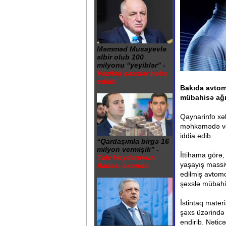
Məmməd Musayevlə
əlbir olub 100
milyonu “yeyiblər” -
Vəzifəli şəxslər həbs
edildi
Bakıda avtom
mübahisə ağır
Qaynarinfo xəb
məhkəmədə verd
iddia edib.
“Qardaşımla birgə 16
milyon vermişik” -
İttihama görə,
Tale Heydərovun
yaşayış massiv
ifadəsi oxundu
edilmiş avtomo
şəxslə mübahi
İstintaq materi
şəxs üzərində 
endirib. Nətic