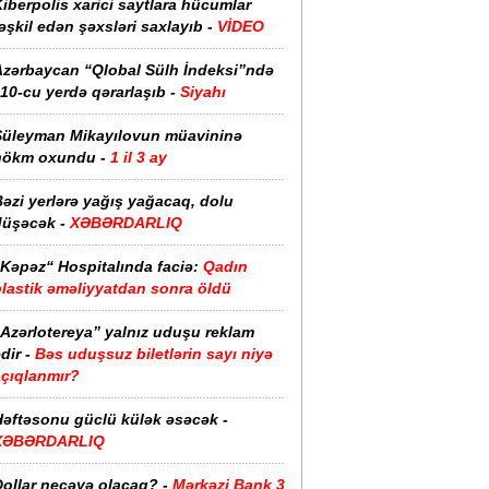
iberpolis xarici saytlara hücumlar
əşkil edən şəxsləri saxlayıb -
VİDEO
Azərbaycan “Qlobal Sülh İndeksi”ndə
10-cu yerdə qərarlaşıb -
Siyahı
Süleyman Mikayılovun müavininə
hökm oxundu -
1 il 3 ay
əzi yerlərə yağış yağacaq, dolu
düşəcək -
XƏBƏRDARLIQ
“Kəpəz“ Hospitalında faciə:
Qadın
plastik əməliyyatdan sonra öldü
“Azərlotereya” yalnız uduşu reklam
dir -
Bəs uduşsuz biletlərin sayı niyə
açıqlanmır?
Həftəsonu güclü külək əsəcək -
XƏBƏRDARLIQ
ollar neçəyə olacaq? -
Mərkəzi Bank 3