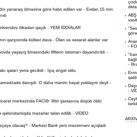
çıxd
deta
ın yanaraq ölməsinə görə həbs edilən var - Evdən 15 min
15:13
ö
ABŞ 
anıb
vasi
liverstov ölkədən qaçdı - YENİ İDDİALAR
14:59
“Səs
görə
ç
n qarşısında kütləvi dava - Ölən və xəsarət alanlar var
Aria
14:43
- F
da yaşayış binasındakı liftlərin istismarı dayandırıldı -
“İra
bağl
S
14:26
- Ər
akı qatarı yenə gecikdi - İşıq əngəl oldu
Ermə
qald
T
mədzadə danışdı: O daha mənim həyat yoldaşım deyil -
14:11
Daşı
- V
Ceyh
3
carət mərkəzində FACİƏ: liftin şaxtasına düşüb öldü
13:56
tərk
qəbiristanlıqda məzarlar talan edilib - VİDEO
ARXİ
P
13:40
eçəyə olacaq? - Mərkəzi Bank yeni məzənnəni açıqladı
13:23