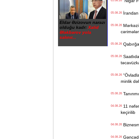
Nigar Fər
05.08.26
İrandan B
05.08.26
Eldar Əzizovun narazı
Mərkəzi 
05.08.26
olduğu kadr:
Xalid
cərimələ
Ələkbərov yola
salınır...
Qabırğası
05.08.26
Saatlıdak
05.08.26
təcavüzk
“Övladlar
05.08.26
minlik də
Tanınmış 
05.08.26
11 nəfərl
04.08.26
keçirilib
Biznesme
04.08.26
Gəncədə k
04.08.26