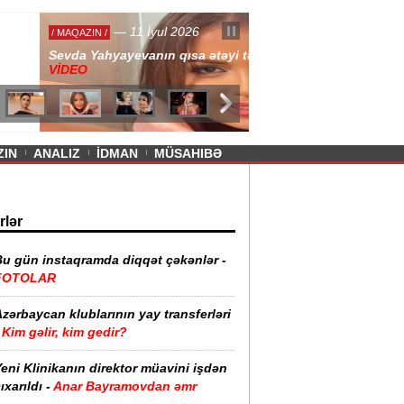
— 11 İyul 2026
ayevanın qısa ətəyi tənqid olundu -
ZIN
ANALIZ
İDMAN
MÜSAHIBƏ
rlər
Bu gün instaqramda diqqət çəkənlər -
FOTOLAR
zərbaycan klublarının yay transferləri
Kim gəlir, kim gedir?
eni Klinikanın direktor müavini işdən
ıxarıldı -
Anar Bayramovdan əmr