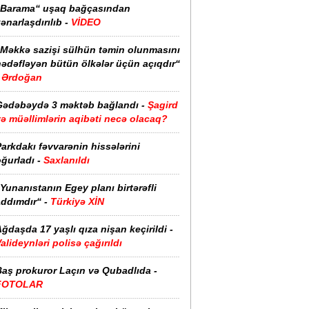
“Barama“ uşaq bağçasından
ənarlaşdırılıb -
VİDEO
“Məkkə sazişi sülhün təmin olunmasını
hədəfləyən bütün ölkələr üçün açıqdır“
Ərdoğan
Gədəbəydə 3 məktəb bağlandı -
Şagird
ə müəllimlərin aqibəti necə olacaq?
arkdakı fəvvarənin hissələrini
ğurladı -
Saxlanıldı
Yunanıstanın Egey planı birtərəfli
ddımdır“ -
Türkiyə XİN
ğdaşda 17 yaşlı qıza nişan keçirildi -
alideynləri polisə çağırıldı
Baş prokuror Laçın və Qubadlıda -
FOTOLAR