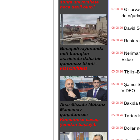
sonra universitetə
necə daxil olub?
Ər-arvad
07.08.26
də oğurl
David Se
06.08.26
Restoranı
06.08.26
Binəqədi rayonunda
Nərimanov
neft buruqları
06.08.26
ərazisində daha bir
Video
qanunsuz tikinti -
FOTO/VİDEO
Tbilisi-B
05.08.26
Şəmsi Sə
05.08.26
VİDEO
Bakıda ti
05.08.26
Anar Əlizadə-Mübariz
Mənsimov
qarşıdurması -
Tərtərdə 
05.08.26
Kompromat savaşı
yenidən başlayıb
Dollar n
05.08.26