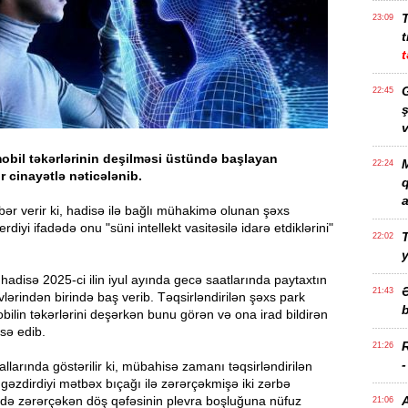
23:09
t
t
G
22:45
ş
v
obil təkərlərinin deşilməsi üstündə başlayan
M
22:24
 cinayətlə nəticələnib.
a
ər verir ki, hadisə ilə bağlı mühakimə olunan şəxs
iyi ifadədə onu "süni intellekt vasitəsilə idarə etdiklərini"
T
22:02
 hadisə 2025-ci ilin iyul ayında gecə saatlarında paytaxtın
21:43
lərindən birində baş verib. Təqsirləndirilən şəxs park
b
bilin təkərlərini deşərkən bunu görən və ona irad bildirən
sə edib.
21:26
allarında göstərilir ki, mübahisə zamanı təqsirləndirilən
gəzdirdiyi mətbəx bıçağı ilə zərərçəkmişə iki zərbə
ədə zərərçəkən döş qəfəsinin plevra boşluğuna nüfuz
21:06