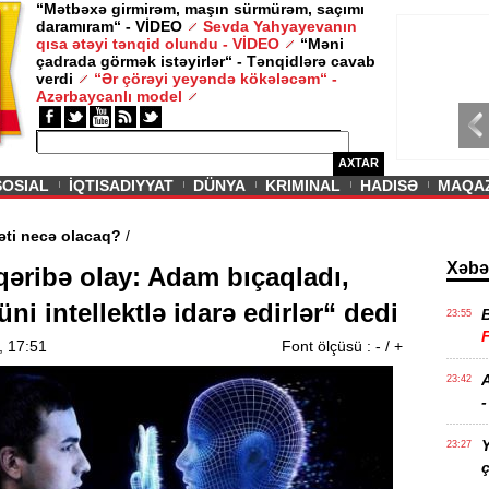
“Mətbəxə girmirəm, maşın sürmürəm, saçımı
daramıram“ - VİDEO
Sevda Yahyayevanın
/ MAQAZIN /
qısa ətəyi tənqid olundu - VİDEO
“Məni
çadrada görmək istəyirlər“ - Tənqidlərə cavab
Sevda Yahy
verdi
“Ər çörəyi yeyəndə kökələcəm“ -
VİDEO
Azərbaycanlı model
AXTAR
SOSIAL
İQTISADIYYAT
DÜNYA
KRIMINAL
HADISƏ
MAQA
rin aqibəti necə olacaq?
/
Xəbə
qəribə olay: Adam bıçaqladı,
ni intellektlə idarə edirlər“ dedi
23:55
, 17:51
Font ölçüsü :
-
/
+
A
23:42
-
Y
23:27
ç