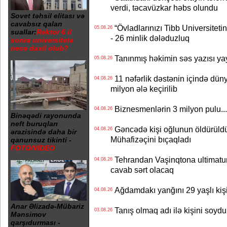
verdi, təcavüzkar həbs olundu
Sovet təhsil elitası və
cavabsız qalan
“Övladlarınızı Tibb Universiteti
05.08.26
suallar:
Rektor 6 il
- 26 minlik dələduzluq
sonra universitetə
necə daxil olub?
Tanınmış həkimin səs yazısı yay
05.08.26
11 nəfərlik dəstənin içində dün
04.08.26
milyon ələ keçirilib
Biznesmenlərin 3 milyon pulu..
04.08.26
Binəqədi rayonunda
neft buruqları
Gəncədə kişi oğlunun öldürüldüy
04.08.26
ərazisində daha bir
Mühafizəçini bıçaqladı
qanunsuz tikinti -
FOTO/VİDEO
Tehrandan Vaşinqtona ultimatu
04.08.26
cavab sərt olacaq
Ağdamdakı yanğını 29 yaşlı kişi
04.08.26
Anar Əlizadə-Mübariz
Tanış olmaq adı ilə kişini soydu
03.08.26
Mənsimov
qarşıdurması -