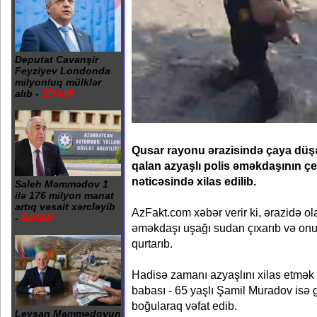
Deputat Cavanşir
Feyziyev Londonda
milyonluq mülklər
alıb -
SİYAHI
Qusar rayonu ərazisində çaya düş
qalan azyaşlı polis əməkdaşının çe
nəticəsində xilas edilib.
Saleh Məmmədov 1
ilə 176 milyon manat
artıq vəsait xərcləyib
AzFakt.com xəbər verir ki, ərazidə 
-
RƏSMİ
əməkdaşı uşağı sudan çıxarıb və onu
qurtarıb.
Hadisə zamanı azyaşlını xilas etmək
babası - 65 yaşlı Şamil Muradov isə gü
boğularaq vəfat edib.
Leysan Məmmədovun