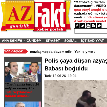
“Mətbəxə girmirəm,
daramıram“ - VİDEO
qısa ətəyi tənqid o
çadrada görmək istə
verdi
“Ər çörəyi 
Azərbaycanlı model
ious
ANA SƏHİFƏ
GÜNDƏM
SIYASƏT
SOSIAL
İQTISADIYYAT
 - Video
/
Azərbaycan nefti ucuzlaşmaqda davam edir - Yeni qiymət
Polis çaya düşən azyaşl
Babası boğuldu
Tarix 12.06.26, 19:04
“Qardaşımla birgə 16
milyon vermişik” -
Tale Heydərovun
ifadəsi oxundu