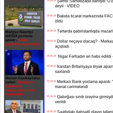
Şəmsi Səmədzadə danışdı: O d
05.08.26
deyil - VİDEO
Bakıda ticarət mərkəzində FACİƏ
05.08.26
öldü
Tərtərdə qəbiristanlıqda məzarla
05.08.26
Maliyyə Nazirliyi
AAYDA yoxlama
aparır -
Ciddi
Dollar neçəyə olacaq? - Mərkə
05.08.26
yeyintilər aşkarlanıb
açıqladı
Nigar Fərhadın əri həbs edildi 
05.08.26
İrandan Britaniyaya tiryək apar
05.08.26
saxlandı
Vensin Azərbaycana
Mərkəzi Bank yoxlama apardı: “
05.08.26
səfəri:
Zəngəzur
dəhlizinin
manat cərimələndi
müzakirələri yeni
mərhələdə
Qabırğası sınıb ürəyinə girmişdi
05.08.26
verildi
Saatlıdakı dəhşətli olayın təfərr
05.08.26