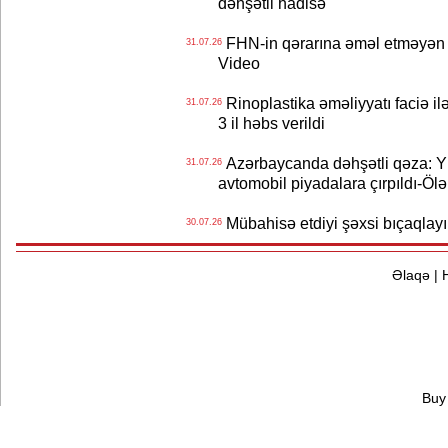
dəhşətli hadisə
FHN-in qərarına əməl etməyən o
31.07.26
Video
Rinoplastika əməliyyatı faciə il
31.07.26
3 il həbs verildi
Azərbaycanda dəhşətli qəza: Y
31.07.26
avtomobil piyadalara çırpıldı-Ölə
Mübahisə etdiyi şəxsi bıçaqlayı
30.07.26
Əlaqə
|
Buy 