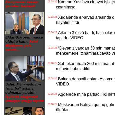
Kamran Yusifova cinayət işi açıld
Kompromat savaşı
03.08.26
yenidən başlayıb
çıxarılmışdı
Xırdalanda ər-arvad arasında qa
03.08.26
həyatını itirdi
Ailənin 3 üzvü batdı, bacı xilas
03.08.26
Eldar Əzizovun narazı
tapıldı - VİDEO
olduğu kadr:
Xalid
Ələkbərov yola
“Dəyən ziyandan 30 min manat
03.08.26
salınır...
məhkəmədə ittihamlara cavab ve
Sahibkarlardan 200 min manat rü
03.08.26
müavin həbs edildi
Bakıda dəhşətli anlar - Avtomobil
03.08.26
VİDEO
Sahib Məmmədovun
“mənbə” axtarışı
qalmaqal yaratdı -
Ağdərədə mina partladı: İki nəfə
03.08.26
İşçilərin otağından
dinləyici qurğu tapılıb
Moskvadan Bakıya qonaq gəlmişd
03.08.26
öldülər