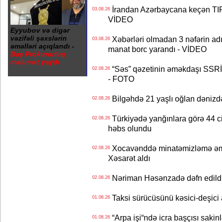
İrandan Azərbaycana keçən TIR-
03.08.26
VİDEO
Eyyubov və digər
vəzifəli şəxslərin
Xəbərləri olmadan 3 nəfərin adın
03.08.26
əməlləri açıqlandı -
manat borc yarandı - VİDEO
Baş Prokurorluq
məlumat yaydı
“Səs” qəzetinin əməkdaşı SSRİ 
02.08.26
- FOTO
Bilgəhdə 21 yaşlı oğlan dənizdə b
02.08.26
Türkiyədə yanğınlara görə 44 cina
02.08.26
həbs olundu
Xocavənddə minatəmizləmə əm
02.08.26
Xəsarət aldı
Nəriman Həsənzadə dəfn edildi 
02.08.26
Taksi sürücüsünü kəsici-deşici a
01.08.26
“Arpa işi“ndə icra başçısı sa
01.08.26