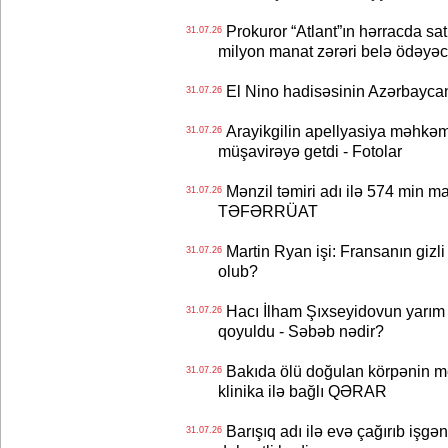
Prokuror “Atlant”ın hərracda satı
31.07.26
milyon manat zərəri belə ödəyəc
El Nino hadisəsinin Azərbaycana
31.07.26
Arayikgilin apellyasiya məhkəm
31.07.26
müşavirəyə getdi - Fotolar
Mənzil təmiri adı ilə 574 min ma
31.07.26
TƏFƏRRÜAT
Martin Ryan işi: Fransanın gizli
31.07.26
olub?
Hacı İlham Şıxseyidovun yarım
31.07.26
qoyuldu - Səbəb nədir?
Bakıda ölü doğulan körpənin me
31.07.26
klinika ilə bağlı QƏRAR
Barışıq adı ilə evə çağırıb işgən
31.07.26