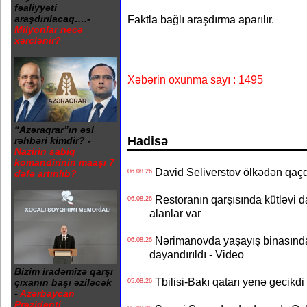
fəaliyyəti
Faktla bağlı araşdırma aparılır.
araşdırılacaq….-
Milyonlar necə
xərclənir?
Xəbərin oxunma sayı : 1495
“Azəraqrar”ın əsl
Hadisə
rəhbəri kimdir? -
Nazirin sabiq
komandirinin maaşı 7
David Seliverstov ölkədən qaç
dəfə artırılıb?
06.08.26
Restoranın qarşısında kütləvi d
06.08.26
alanlar var
Nərimanovda yaşayış binasındakı 
06.08.26
dayandırıldı - Video
Bizim iradəmizə qarşı
Tbilisi-Bakı qatarı yenə gecikdi 
çıxanın başı əziləcək
05.08.26
-
Azərbaycan
Prezidenti