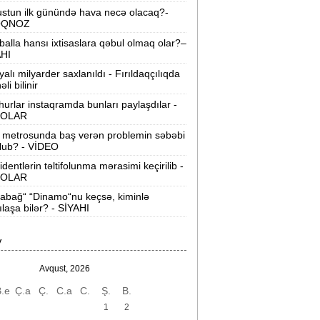
stun ilk günündə hava necə olacaq?-
-cu sinif məzunları bu kollecləri seçə
OQNOZ
ilməz -
SİYAHI
balla hansı ixtisaslara qəbul olmaq olar?–
AHI
akı metrosunda yeni təyinatlar:
yalı milyarder saxlanıldı - Fırıldaqçılıqda
imlər hansı stansiyaya rəis təyin
li bilinir
olundu?
urlar instaqramda bunları paylaşdılar -
OLAR
askın raketi Aya çırpılacaq -
Yer üçün
təhlükə varmı?
 metrosunda baş verən problemin səbəbi
lub? - VİDEO
Azərbaycanda donuzlarla bağlı
identlərin təltifolunma mərasimi keçirilib -
OLAR
onitorinqlər keçiriləcək -
AQTA
abağ“ “Dinamo“nu keçsə, kiminlə
abırğası sınıb ürəyinə girmişdi -
ılaşa bilər? - SİYAHI
ürəkəninə 10 il həbs verildi
V
Xocavəndə növbəti köç karvanı yola
alındı -
FOTOLAR
Avqust, 2026
.e
Ç.a
Ç.
C.a
C.
Ş.
B.
Ali Məhkəmənin hakimi təqaüdə
öndərildi -
FOTO
1
2