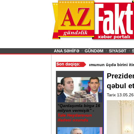
26
şın sürmürəm, saçımı
Previous
ANA SƏHİFƏ
GÜNDƏM
SIYASƏT
ıq - 49 milyon insan ac qala bilər
/
“Wildberries” anbar tutumunun 
Preziden
qəbul e
Tarix 13.05.26
“Qardaşımla birgə 16
milyon vermişik” -
Tale Heydərovun
ifadəsi oxundu