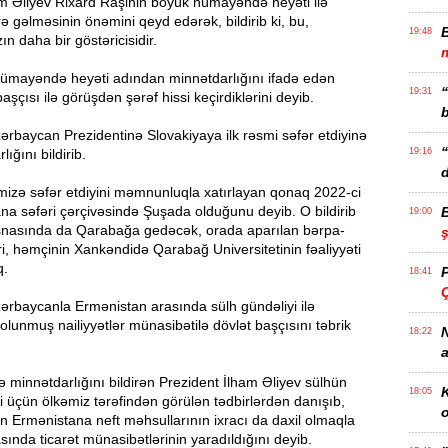
am Əliyev Rixard Raşinin böyük nümayəndə heyəti ilə
ə gəlməsinin önəmini qeyd edərək, bildirib ki, bu,
19:48
ın daha bir göstəricisidir.
m
ümayəndə heyəti adından minnətdarlığını ifadə edən
19:31
şçısı ilə görüşdən şərəf hissi keçirdiklərini deyib.
b
ərbaycan Prezidentinə Slovakiyaya ilk rəsmi səfər etdiyinə
ığını bildirib.
19:16
d
mizə səfər etdiyini məmnunluqla xatırlayan qonaq 2022-ci
na səfəri çərçivəsində Şuşada olduğunu deyib. O bildirib
19:00
 əsnasında da Qarabağa gedəcək, orada aparılan bərpa-
ri, həmçinin Xankəndidə Qarabağ Universitetinin fəaliyyəti
q.
18:41
Ç
ərbaycanla Ermənistan arasında sülh gündəliyi ilə
olunmuş nailiyyətlər münasibətilə dövlət başçısını təbrik
N
18:22
a
ə minnətdarlığını bildirən Prezident İlham Əliyev sülhün
K
18:05
i üçün ölkəmiz tərəfindən görülən tədbirlərdən danışıb,
o
 Ermənistana neft məhsullarının ixracı da daxil olmaqla
asında ticarət münasibətlərinin yaradıldığını deyib.