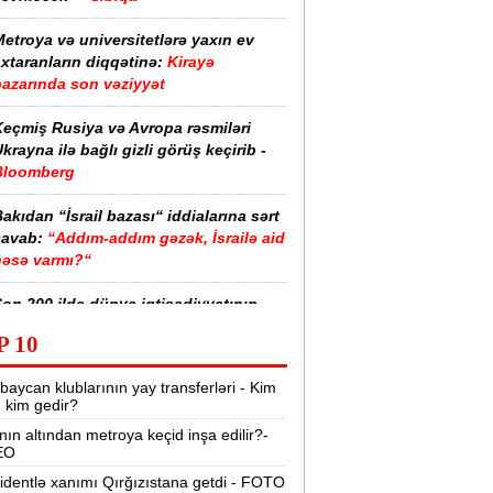
etroya və universitetlərə yaxın ev
xtaranların diqqətinə:
Kirayə
bazarında son vəziyyət
Keçmiş Rusiya və Avropa rəsmiləri
krayna ilə bağlı gizli görüş keçirib -
Bloomberg
akıdan “İsrail bazası“ iddialarına sərt
cavab:
“Addım-addım gəzək, İsrailə aid
nəsə varmı?“
on 200 ildə dünya iqtisadiyyatının
iderləri kimlər olub? -
Siyahı
P 10
ürkiyə ordusunda bir ilk:
Polkovnik
baycan klublarının yay transferləri - Kim
Özlem Karapınar general oldu
r, kim gedir?
nın altından metroya keçid inşa edilir?-
Mərkəzi Bank yoxlama apardı:
EO
“Manato“ 50, rəhbəri 10 min manat
cərimələndi
identlə xanımı Qırğızıstana getdi - FOTO