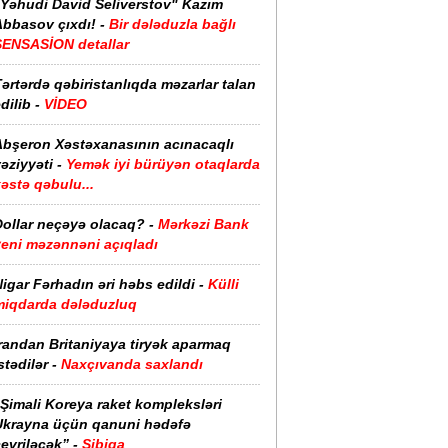
"Yəhudi David Seliverstov" Kazım
bbasov çıxdı! -
Bir dələduzla bağlı
SENSASİON detallar
ərtərdə qəbiristanlıqda məzarlar talan
dilib -
VİDEO
Abşeron Xəstəxanasının acınacaqlı
əziyyəti -
Yemək iyi bürüyən otaqlarda
əstə qəbulu...
Dollar neçəyə olacaq? -
Mərkəzi Bank
yeni məzənnəni açıqladı
igar Fərhadın əri həbs edildi -
Külli
miqdarda dələduzluq
randan Britaniyaya tiryək aparmaq
stədilər -
Naxçıvanda saxlandı
Şimali Koreya raket kompleksləri
Ukrayna üçün qanuni hədəfə
evriləcək” -
Sibiqa