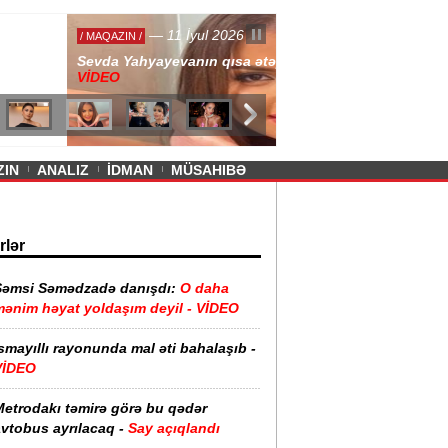
— 11 İyul 2026
ayevanın qısa ətəyi tənqid olundu -
ZIN
ANALIZ
İDMAN
MÜSAHIBƏ
rlər
Şəmsi Səmədzadə danışdı:
O daha
mənim həyat yoldaşım deyil - VİDEO
smayıllı rayonunda mal əti bahalaşıb -
VİDEO
Metrodakı təmirə görə bu qədər
vtobus ayrılacaq -
Say açıqlandı