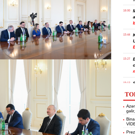
M
16:00
a
15:44
U
B
15:27
S
15:12
l
TO
T
14:58
Azər
gəli
Bina
14:42
VİD
Prez