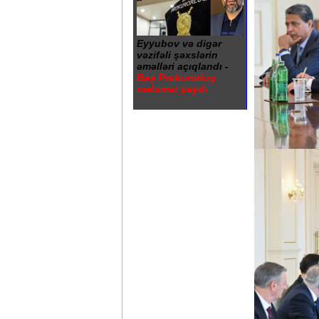
Eyyubov və digər
vəzifəli şəxslərin
əməlləri açıqlandı -
Baş Prokurorluq
məlumat yaydı