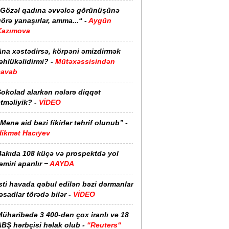
“Gözəl qadına əvvəlcə görünüşünə
örə yanaşırlar, amma...“ -
Aygün
Kazımova
Ana xəstədirsə, körpəni əmizdirmək
əhlükəlidirmi? -
Mütəxəssisindən
cavab
Şokolad alarkən nələrə diqqət
tməliyik? -
VİDEO
Mənə aid bəzi fikirlər təhrif olunub” -
Hikmət Hacıyev
Bakıda 108 küçə və prospektdə yol
əmiri aparılır −
AAYDA
sti havada qəbul edilən bəzi dərmanlar
əsadlar törədə bilər -
VİDEO
üharibədə 3 400-dən çox iranlı və 18
ABŞ hərbçisi həlak olub -
“Reuters“