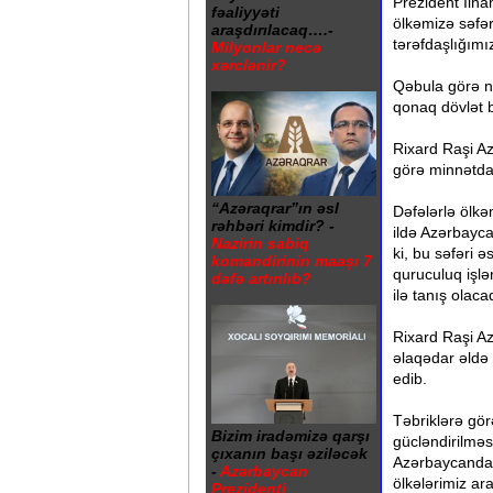
Prezident İlh
fəaliyyəti
ölkəmizə səfər
araşdırılacaq….-
tərəfdaşlığımız
Milyonlar necə
xərclənir?
Qəbula görə n
qonaq dövlət ba
Rixard Raşi Az
görə minnətdarl
“Azəraqrar”ın əsl
Dəfələrlə ölkə
rəhbəri kimdir? -
ildə Azərbayca
Nazirin sabiq
ki, bu səfəri
komandirinin maaşı 7
quruculuq işlə
dəfə artırılıb?
ilə tanış olaca
Rixard Raşi Az
əlaqədar əldə 
edib.
Təbriklərə gör
Bizim iradəmizə qarşı
gücləndirilməs
çıxanın başı əziləcək
Azərbaycandan
-
Azərbaycan
ölkələrimiz ar
Prezidenti