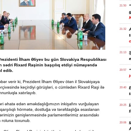
21:50
g
21:32
t
21:13
e
rezidenti İlham Əliyev bu gün Slovakiya Respublikası
ın sədri Rixard Raşinin başçılıq etdiyi nümayəndə
“
l edib.
20:57
ər verir ki, Prezident İlham Əliyev ötən il Slovakiyaya
ərçivəsində keçirdiyi görüşləri, o cümlədən Rixard Raşi ilə
20:40
unluqla xatırlayıb.
t
əri əhatə edən əməkdaşlığımızın inkişafını vurğulayan
İ
20:25
 qarşılıqlı hörmətə, dostluğa və tərəfdaşlığa əsaslanan
f
qələrimizin genişlənməsində parlamentlərimiz arasındakı
n roluna toxunub.
M
20:06