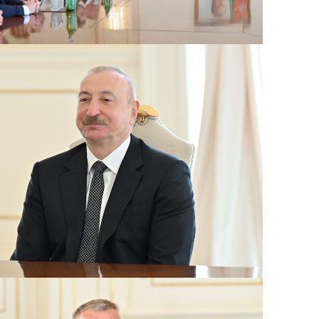
“
10:50
E
10:34
-
“
10:17
q
T
10:02
A
9:48
P
9:32
Ə
d
9:15