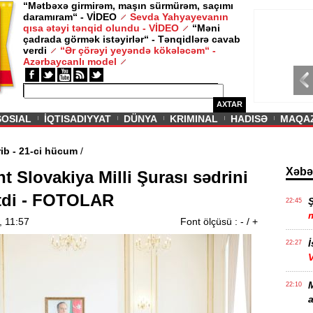
“Mətbəxə girmirəm, maşın sürmürəm, saçımı
daramıram“ - VİDEO
Sevda Yahyayevanın
/ MAQAZIN /
qısa ətəyi tənqid olundu - VİDEO
“Məni
çadrada görmək istəyirlər“ - Tənqidlərə cavab
Sevda Yahy
verdi
“Ər çörəyi yeyəndə kökələcəm“ -
VİDEO
Azərbaycanlı model
AXTAR
SOSIAL
İQTISADIYYAT
DÜNYA
KRIMINAL
HADISƏ
MAQA
üçdə birini itirib - 21-ci hücum
/
Xəbə
t Slovakiya Milli Şurası sədrini
tdi - FOTOLAR
22:45
, 11:57
Font ölçüsü :
-
/
+
İ
22:27
22:10
a