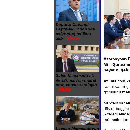
Deputat Cavanşir
Feyziyev Londonda
milyonluq mülklər
alıb -
SİYAHI
Azərbaycan P
Milli Şurasın
heyətini qəbu
Saleh Məmmədov 1
ilə 176 milyon manat
AzFakt.com xəb
artıq vəsait xərcləyib
rəsmi səfəri ç
-
RƏSMİ
görüşünü məmn
Müxtəlif sahəl
dövlət başçısı
ikitərəfli əla
münasibətləri
Leysan Məmmədovun