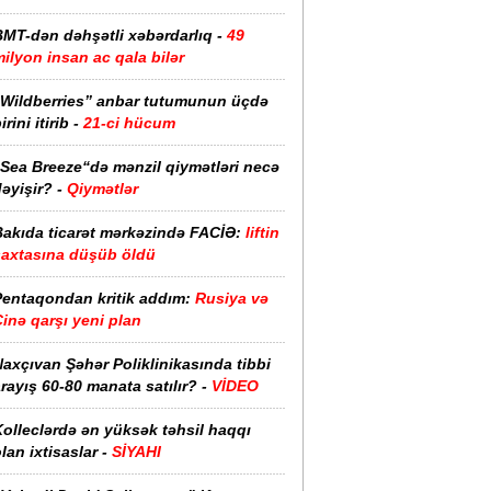
BMT-dən dəhşətli xəbərdarlıq -
49
ilyon insan ac qala bilər
“Wildberries” anbar tutumunun üçdə
irini itirib -
21-ci hücum
“Sea Breeze“də mənzil qiymətləri necə
əyişir? -
Qiymətlər
Bakıda ticarət mərkəzində FACİƏ:
liftin
şaxtasına düşüb öldü
Pentaqondan kritik addım:
Rusiya və
inə qarşı yeni plan
axçıvan Şəhər Poliklinikasında tibbi
rayış 60-80 manata satılır? -
VİDEO
olleclərdə ən yüksək təhsil haqqı
lan ixtisaslar -
SİYAHI