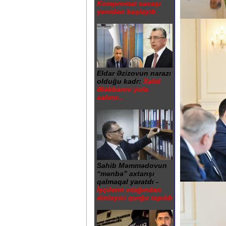
Kompromat savaşı
yenidən başlayıb
Eldar Əzizovun narazı
olduğu kadr:
Xalid
Ələkbərov yola
salınır...
Sahib Məmmədovun
“mənbə” axtarışı
qalmaqal yaratdı -
İşçilərin otağından
dinləyici qurğu tapılıb