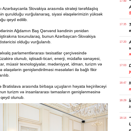
17:49
A
Azərbaycanla Slovakiya arasında strateji tərəfdaşlıq
in qurulduğu vurğulanaraq, siyasi əlaqələrimizin yüksək
ğu qeyd edilib.
T
17:35
e
kətlərinin Ağdamın Baş Qərvənd kəndinin yenidən
iştirakına toxunularaq, bunun Azərbaycan-Slovakiya
stəricisi olduğu vurğulanıb.
17:20
v
xalq parlamentlərarası təsisatlar çərçivəsində
x
akirə olunub, iqtisadi-ticari, enerji, müdafiə sənayesi,
tar, müasir texnologiyalar, mədəniyyət, idman, turizm və
17:03
 əlaqələrin genişləndirilməsi məsələləri ilə bağlı fikir
rılıb.
N
16:47
lə Bratislava arasında birbaşa uçuşların həyata keçiriləcəyi
bunun turizm və insanlararası təmasların genişlənməsinə
 qeyd olunub.
İ
16:29
i
“
16:14
ç