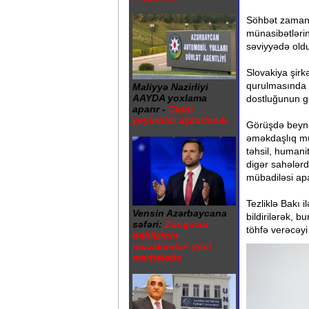
Söhbət zamanı 
münasibətlərin
səviyyədə oldu
Slovakiya şir
qurulmasında 
Maliyyə Nazirliyi
AAYDA yoxlama
dostluğunun gö
aparır -
Ciddi
yeyintilər aşkarlanıb
Görüşdə beynəl
əməkdaşlıq müz
təhsil, humani
digər sahələrdə
mübadiləsi apa
Tezliklə Bakı i
Vensin Azərbaycana
bildirilərək, 
səfəri:
Zəngəzur
töhfə verəcəyi
dəhlizinin
müzakirələri yeni
mərhələdə