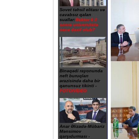
Sovet təhsil elitası və
cavabsız qalan
suallar:
Rektor 6 il
sonra universitetə
necə daxil olub?
Binəqədi rayonunda
neft buruqları
ərazisində daha bir
qanunsuz tikinti -
FOTO/VİDEO
Anar Əlizadə-Mübariz
Mənsimov
qarşıdurması -