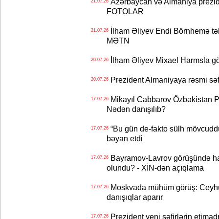
Azərbaycan və Almaniya preziden
21.07.26
FOTOLAR
İlham Əliyev Endi Börnhemə təb
21.07.26
MƏTN
İlham Əliyev Mixael Harmsla 
20.07.26
Prezident Almaniyaya rəsmi sə
20.07.26
Mikayıl Cabbarov Özbəkistan Pre
17.07.26
Nədən danışılıb?
“Bu gün de-fakto sülh mövcuddu
17.07.26
bəyan etdi
Bayramov-Lavrov görüşündə ha
17.07.26
olundu? - XİN-dən açıqlama
Moskvada mühüm görüş: Ceyhu
17.07.26
danışıqlar aparır
Prezident yeni səfirlərin etimad
17.07.26