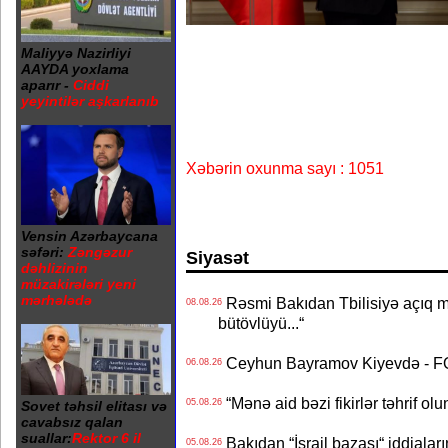
Maliyyə Nazirliyi
AAYDA yoxlama
aparır -
Ciddi
yeyintilər aşkarlanıb
Xəbərin oxunma sayı : 1051
Vensin Azərbaycana
səfəri:
Zəngəzur
Siyasət
dəhlizinin
müzakirələri yeni
mərhələdə
Rəsmi Bakıdan Tbilisiyə açıq me
08.08.26
bütövlüyü...“
Ceyhun Bayramov Kiyevdə - 
06.08.26
“Mənə aid bəzi fikirlər təhrif ol
05.08.26
Sovet təhsil elitası və
cavabsız qalan
suallar:
Rektor 6 il
Bakıdan “İsrail bazası“ iddialar
05.08.26