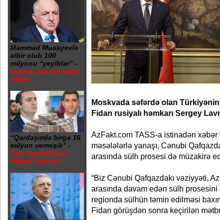
Məmməd Musayevlə
əlbir olub 100
milyonu “yeyiblər” -
Vəzifəli şəxslər həbs
edildi
Moskvada səfərdə olan Türkiyənin x
Fidan rusiyalı həmkarı Sergey Lav
AzFakt.com TASS-a istinadən xəbər v
“Qardaşımla birgə 16
məsələlərlə yanaşı, Cənubi Qafqazdak
milyon vermişik” -
Tale Heydərovun
arasında sülh prosesi də müzakirə edi
ifadəsi oxundu
“Biz Cənubi Qafqazdakı vəziyyəti, A
arasında davam edən sülh prosesini ət
regionda sülhün təmin edilməsi baxım
Fidan görüşdən sonra keçirilən mətbu