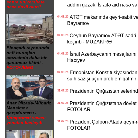
sonra universitetə
addım gəzək, İsrailə aid nəsə va
necə daxil olub?
ATƏT məkanında qeyri-sabit və
04.08.26
Bayramov
Ceyhun Bayramov ATƏT sədri il
04.08.26
keçirib - MÜZAKİRƏ
Binəqədi rayonunda
neft buruqları
İsrail Azərbaycanın mesajlarını 
04.08.26
ərazisində daha bir
Hacıyev
qanunsuz tikinti -
FOTO/VİDEO
Ermənistan Konstitusiyasından ər
04.08.26
sülh sazişi üçün problem qalmır
Prezidentin Qırğızıstan səfərin
31.07.26
Anar Əlizadə-Mübariz
Prezidentin Qırğızıstana dövlət s
31.07.26
Mənsimov
FOTOLAR
qarşıdurması -
Kompromat savaşı
Prezident Çolpon-Atada qeyri-rə
31.07.26
yenidən başlayıb
FOTOLAR