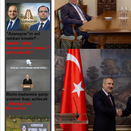
“Azəraqrar”ın əsl
rəhbəri kimdir? -
Nazirin sabiq
komandirinin maaşı 7
dəfə artırılıb?
Bizim iradəmizə qarşı
çıxanın başı əziləcək
-
Azərbaycan
Prezidenti