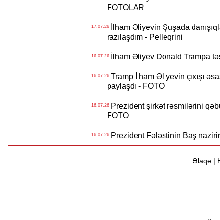
FOTOLAR
İlham Əliyevin Şuşada danışıqlar
17.07.26
razılaşdım - Pelleqrini
İlham Əliyev Donald Trampa tə
16.07.26
Tramp İlham Əliyevin çıxışı əsa
16.07.26
paylaşdı - FOTO
Prezident şirkət rəsmilərini q
16.07.26
FOTO
Prezident Fələstinin Baş nazir
16.07.26
Əlaqə
|