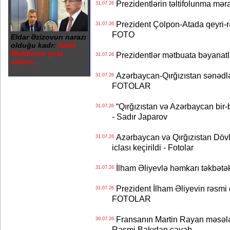
Prezidentlərin təltifolunma mər
31.07.26
Prezident Çolpon-Atada qeyri-rə
31.07.26
FOTO
Eldar Əzizovun narazı
olduğu kadr:
Xalid
Ələkbərov yola
Prezidentlər mətbuata bəyanatl
31.07.26
salınır...
Azərbaycan-Qırğızıstan sənədlər
31.07.26
FOTOLAR
“Qırğızıstan və Azərbaycan bir-bi
31.07.26
- Sadır Japarov
Azərbaycan və Qırğızıstan Dövlə
31.07.26
iclası keçirildi - Fotolar
İlham Əliyevlə həmkarı təkbət
31.07.26
Prezident İlham Əliyevin rəsmi 
31.07.26
FOTOLAR
Fransanın Martin Rayan məsələs
30.07.26
Rəsmi Bakıdan cavab