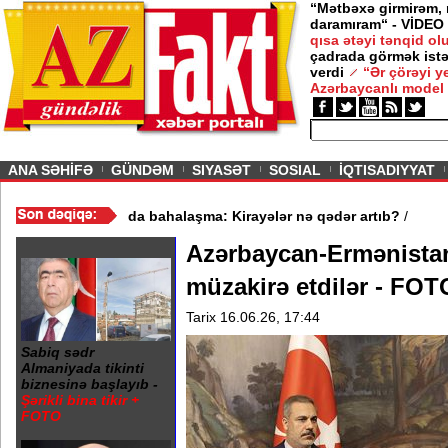
“Mətbəxə girmirəm,
daramıram“ - VİDEO
qısa ətəyi tənqid o
çadrada görmək istə
verdi
“Ər çörəyi 
Azərbaycanlı model
ious
ANA SƏHİFƏ
GÜNDƏM
SIYASƏT
SOSIAL
İQTISADIYYAT
tdı - VİDEO
/
Mənzil bazarında bahalaşma: Kirayələr nə qədər artı
Azərbaycan-Ermənistan
müzakirə etdilər - FO
Tarix 16.06.26, 17:44
Sabiq sədr
Almaniyada tikinti
biznesinə başlayıb -
Şərikli bina tikir +
FOTO