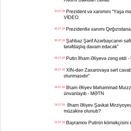
Prezident və xanımını “Yaşa mən
30.07.26
VİDEO
Prezidentlə xanımı Qırğızıstana
30.07.26
Şahbaz Şərif Azərbaycanın səfirin
30.07.26
tərəfdaşlıq davam edəcək”
Putin İlham Əliyevə zəng etdi -
28.07.26
XİN-dən Zaxarovaya sərt cavab: “
28.07.26
olunmasıdır“
İlham Əliyev Məhəmməd Muizzu
26.07.26
ünvanlayıb - MƏTN
İlham Əliyev Şavkat Mirziyoyevə
24.07.26
müzakirə olunub?
Bayramov Putinin köməkçisini 
23.07.26