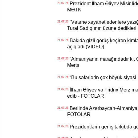
Prezident İlham Əliyev Misir lid
23.07.26
MƏTN
“Vətənə xəyanət edənlərə yazığı
21.07.26
Tural Sadıqlının üzünə dediklər
Bakıda gizli görüş keçirən kimlər
21.07.26
açıqladı (VİDEO)
“Almaniyanın marağındadır ki, C
21.07.26
Merts
“Bu səfərlərin çox böyük siyasi m
21.07.26
İlham Əliyev və Fridrix Merz mə
21.07.26
edib - FOTOLAR
Berlində Azərbaycan-Almaniya s
21.07.26
FOTOLAR
Prezidentlərin geniş tərkibdə 
21.07.26