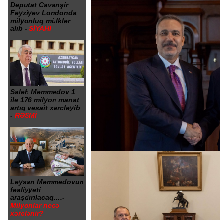
Deputat Cavanşir
Feyziyev Londonda
milyonluq mülklər
alıb -
SİYAHI
Saleh Məmmədov 1
ilə 176 milyon manat
artıq vəsait xərcləyib
-
RƏSMİ
Leysan Məmmədovun
fəaliyyəti
araşdırılacaq….-
Milyonlar necə
xərclənir?