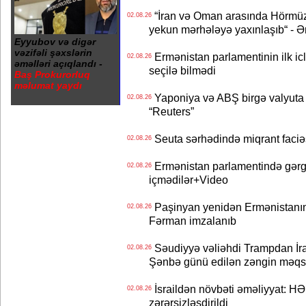
“İran və Oman arasında Hörmüz b
02.08.26
yekun mərhələyə yaxınlaşıb“ - Ə
Eyyubov və digər
vəzifəli şəxslərin
Ermənistan parlamentinin ilk icl
02.08.26
əməlləri açıqlandı -
seçilə bilmədi
Baş Prokurorluq
məlumat yaydı
Yaponiya və ABŞ birgə valyuta 
02.08.26
“Reuters”
Seuta sərhədində miqrant faciəsi
02.08.26
Ermənistan parlamentində gərgi
02.08.26
içmədilər+Video
Paşinyan yenidən Ermənistanın B
02.08.26
Fərman imzalanıb
Səudiyyə vəliəhdi Trampdan İran
02.08.26
Şənbə günü edilən zəngin məqs
İsraildən növbəti əməliyyat: HƏ
02.08.26
zərərsizləşdirildi