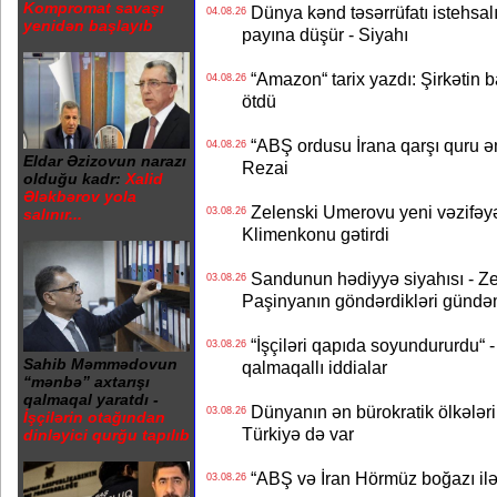
Kompromat savaşı
Dünya kənd təsərrüfatı istehsalı
04.08.26
yenidən başlayıb
payına düşür - Siyahı
“Amazon“ tarix yazdı: Şirkətin ba
04.08.26
ötdü
“ABŞ ordusu İrana qarşı quru əmə
04.08.26
Eldar Əzizovun narazı
Rezai
olduğu kadr:
Xalid
Ələkbərov yola
Zelenski Umerovu yeni vəzifəyə t
03.08.26
salınır...
Klimenkonu gətirdi
Sandunun hədiyyə siyahısı - Ze
03.08.26
Paşinyanın göndərdikləri gündə
“İşçiləri qapıda soyundururdu“ - 
03.08.26
Sahib Məmmədovun
qalmaqallı iddialar
“mənbə” axtarışı
qalmaqal yaratdı -
Dünyanın ən bürokratik ölkələri
03.08.26
İşçilərin otağından
Türkiyə də var
dinləyici qurğu tapılıb
“ABŞ və İran Hörmüz boğazı ilə b
03.08.26