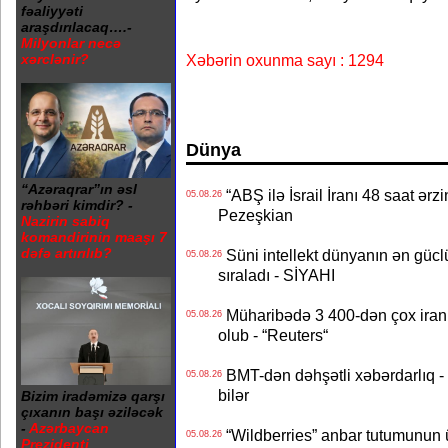
fəaliyyəti
araşdırılacaq….-
Milyonlar necə
Xəbərin oxunma sayı : 1294
xərclənir?
Dünya
“Azəraqrar”ın əsl
“ABŞ ilə İsrail İranı 48 saat ərzi
05.08.26
rəhbəri kimdir? -
Pezeşkian
Nazirin sabiq
komandirinin maaşı 7
dəfə artırılıb?
Süni intellekt dünyanın ən güclü
05.08.26
sıraladı - SİYAHI
Müharibədə 3 400-dən çox iranl
05.08.26
olub - “Reuters“
BMT-dən dəhşətli xəbərdarlıq - 
05.08.26
bilər
Bizim iradəmizə qarşı
çıxanın başı əziləcək
-
Azərbaycan
“Wildberries” anbar tutumunun üçd
05.08.26
Prezidenti