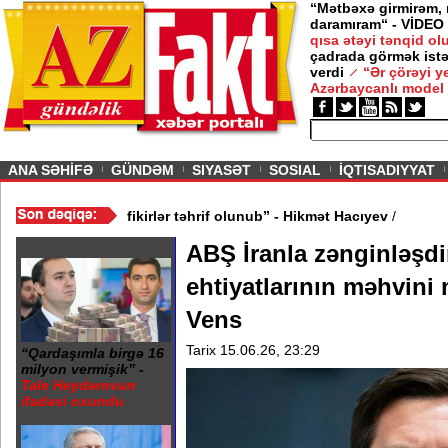
“Mətbəxə girmirəm,
daramıram“ - VİDEO
qısa ətəyi tənqid o
çadrada görmək istə
verdi
“Ər çörəyi 
Azərbaycanlı model
ious
ANA SƏHİFƏ
GÜNDƏM
SIYASƏT
SOSIAL
İQTISADIYYAT
 - VİDEO
/
“Mənə aid bəzi fikirlər təhrif olunub” - Hikmət Hacıyev
/
ABŞ İranla zənginləşdi
ehtiyatlarının məhvini 
Vens
Tarix 15.06.26, 23:29
“Qardaşımla birgə 16
milyon vermişik” -
Tale Heydərovun
ifadəsi oxundu