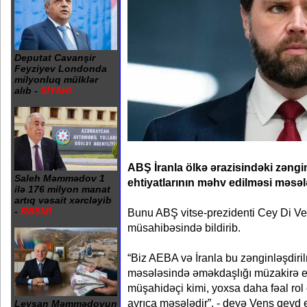
Deputat Cavanşir
Feyziyev Londonda
milyonluq mülklər
alıb -
SİYAHI
ABŞ İranla ölkə ərazisindəki zəngi
Saleh Məmmədov 1
ehtiyatlarının məhv edilməsi məsəl
ilə 176 milyon manat
artıq vəsait xərcləyib
-
RƏSMİ
Bunu ABŞ vitse-prezidenti Cey Di V
müsahibəsində bildirib.
“Biz AEBA və İranla bu zənginləşdiri
məsələsində əməkdaşlığı müzakirə e
müşahidəçi kimi, yoxsa daha fəal r
ayrıca məsələdir”, - deyə Vens qeyd 
Leysan Məmmədovun