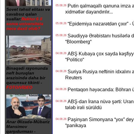
Putin qalmaqallı qanuna imza at
05.08.26
Sovet təhsil elitası və
xidmətlər dayandırılır...
cavabsız qalan
suallar:
Rektor 6 il
“Epidemiya nəzarətdən çıxır” -
sonra universitetə
05.08.26
necə daxil olub?
Səudiyyə Ərəbistanı husilərlə da
05.08.26
“Bloomberg“
ABŞ Kubaya çox sayda kəşfiyyatç
04.08.26
“Politico“
Binəqədi rayonunda
Suriya Rusiya neftinin idxalını 
04.08.26
neft buruqları
Reuters
ərazisində daha bir
qanunsuz tikinti -
FOTO/VİDEO
Pentaqon həyəcanda: Böhran ü
04.08.26
ABŞ-dan İrana nüvə şərti: Uran eh
04.08.26
tələb irəli sürüldü
Paşinyan Simonyana “yox” deyib
04.08.26
Anar Əlizadə-Mübariz
“panikaya
Mənsimov
qarşıdurması -