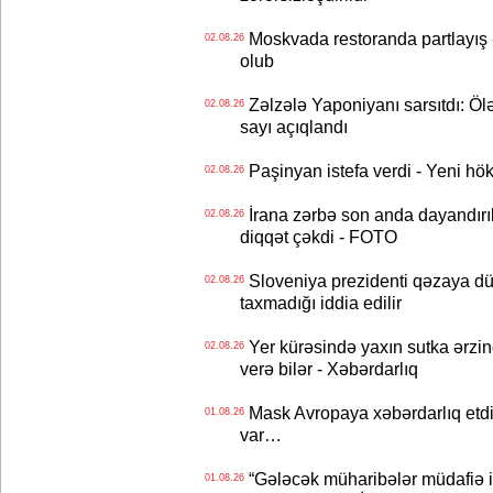
Moskvada restoranda partlayış
02.08.26
olub
Zəlzələ Yaponiyanı sarsıtdı: Öl
02.08.26
sayı açıqlandı
Paşinyan istefa verdi - Yeni hök
02.08.26
İrana zərbə son anda dayandırıl
02.08.26
diqqət çəkdi - FOTO
Sloveniya prezidenti qəzaya dü
02.08.26
taxmadığı iddia edilir
Yer kürəsində yaxın sutka ərzin
02.08.26
verə bilər - Xəbərdarlıq
Mask Avropaya xəbərdarlıq etdi
01.08.26
var…
“Gələcək müharibələr müdafiə iq
01.08.26