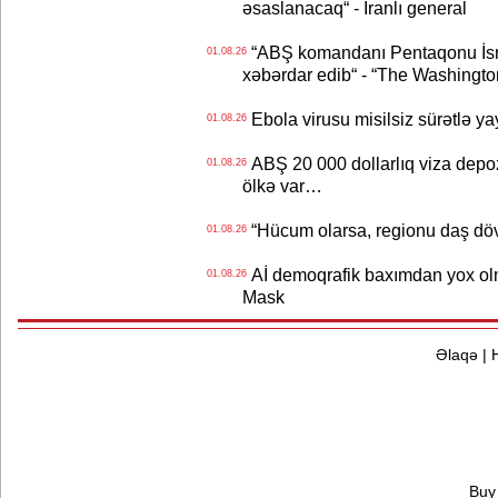
əsaslanacaq“ - İranlı general
“ABŞ komandanı Pentaqonu İsrai
01.08.26
xəbərdar edib“ - “The Washingto
Ebola virusu misilsiz sürətlə yay
01.08.26
ABŞ 20 000 dollarlıq viza depozi
01.08.26
ölkə var…
“Hücum olarsa, regionu daş dövr
01.08.26
Aİ demoqrafik baxımdan yox olm
01.08.26
Mask
Əlaqə
|
Buy 