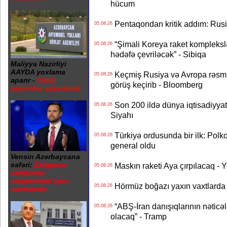
hücum
Pentaqondan kritik addım: Rusiy
05.08.26
“Şimali Koreya raket kompleksl
05.08.26
hədəfə çevriləcək” - Sibiqa
Maliyyə Nazirliyi
AAYDA yoxlama
Keçmiş Rusiya və Avropa rəsmilə
05.08.26
aparır -
Ciddi
görüş keçirib - Bloomberg
yeyintilər aşkarlanıb
Son 200 ildə dünya iqtisadiyyatın
05.08.26
Siyahı
Türkiyə ordusunda bir ilk: Polk
05.08.26
general oldu
Vensin Azərbaycana
səfəri:
Zəngəzur
Maskın raketi Aya çırpılacaq - 
05.08.26
dəhlizinin
müzakirələri yeni
Hörmüz boğazı yaxın vaxtlarda 
05.08.26
mərhələdə
“ABŞ-İran danışıqlarının nəticə
05.08.26
olacaq” - Tramp