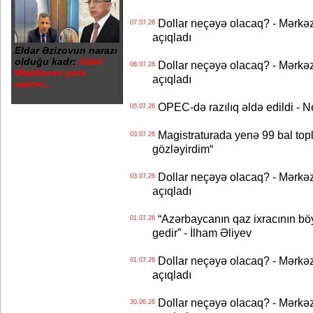
Dollar neçəyə olacaq? - Mərkə
07.07.26
açıqladı
Eldar Əzizovun narazı
olduğu kadr:
Xalid
Dollar neçəyə olacaq? - Mərkə
06.07.26
Ələkbərov yola
açıqladı
salınır...
OPEC-də razılıq əldə edildi - Nef
05.07.26
Magistraturada yenə 99 bal topl
03.07.26
gözləyirdim“
Dollar neçəyə olacaq? - Mərkə
03.07.26
açıqladı
“Azərbaycanın qaz ixracının böyü
01.07.26
gedir” - İlham Əliyev
Dollar neçəyə olacaq? - Mərkə
01.07.26
açıqladı
Dollar neçəyə olacaq? - Mərkə
30.06.26