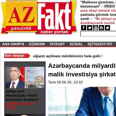
“Mətbəxə girmirəm,
daramıram“ - VİDEO
qısa ətəyi tənqid o
çadrada görmək istə
verdi
“Ər çörəyi 
Azərbaycanlı model
ious
ANA SƏHİFƏ
GÜNDƏM
SIYASƏT
SOSIAL
İQTISADIYYAT
eni tələblər irəli sürdü - Boğazın açılması mümkünsüz hala gəlir
/
Azərbaycanda milyardl
malik investisiya şirkət
Tarix 09.06.26, 10:42
Sabiq sədr
Almaniyada tikinti
biznesinə başlayıb -
Şərikli bina tikir +
FOTO