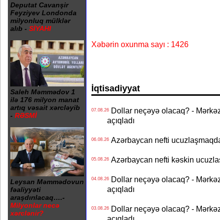
Deputat Cavanşir
Feyziyev Londonda
milyonluq mülklər
alıb -
SİYAHI
Xəbərin oxunma sayı : 1426
İqtisadiyyat
Saleh Məmmədov 1
ilə 176 milyon manat
artıq vəsait xərcləyib
Dollar neçəyə olacaq? - Mərkə
07.08.26
-
RƏSMİ
açıqladı
Azərbaycan nefti ucuzlaşmaqda 
06.08.26
Azərbaycan nefti kəskin ucuzlaş
05.08.26
Dollar neçəyə olacaq? - Mərkə
04.08.26
Leysan Məmmədovun
açıqladı
fəaliyyəti
araşdırılacaq….-
Milyonlar necə
Dollar neçəyə olacaq? - Mərkə
03.08.26
xərclənir?
açıqladı