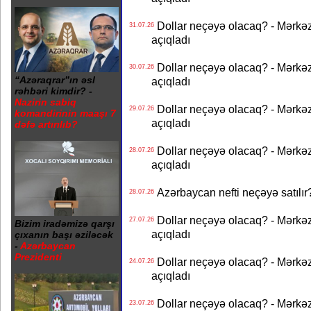
Dollar neçəyə olacaq? - Mərkə
31.07.26
açıqladı
Dollar neçəyə olacaq? - Mərkə
30.07.26
“Azəraqrar”ın əsl
açıqladı
rəhbəri kimdir? -
Nazirin sabiq
Dollar neçəyə olacaq? - Mərkə
29.07.26
komandirinin maaşı 7
açıqladı
dəfə artırılıb?
Dollar neçəyə olacaq? - Mərkə
28.07.26
açıqladı
Azərbaycan nefti neçəyə satılır?
28.07.26
Dollar neçəyə olacaq? - Mərkə
27.07.26
Bizim iradəmizə qarşı
açıqladı
çıxanın başı əziləcək
-
Azərbaycan
Prezidenti
Dollar neçəyə olacaq? - Mərkə
24.07.26
açıqladı
Dollar neçəyə olacaq? - Mərkə
23.07.26