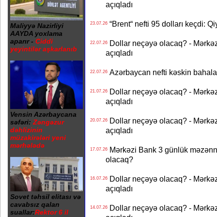
açıqladı
“Brent“ nefti 95 dolları keçdi: Q
23.07.26
Maliyyə Nazirliyi
AAYDA yoxlama
aparır -
Ciddi
Dollar neçəyə olacaq? - Mərkə
22.07.26
yeyintilər aşkarlanıb
açıqladı
Azərbaycan nefti kəskin bahalaşd
22.07.26
Dollar neçəyə olacaq? - Mərkə
21.07.26
açıqladı
Vensin Azərbaycana
Dollar neçəyə olacaq? - Mərkə
20.07.26
səfəri:
Zəngəzur
dəhlizinin
açıqladı
müzakirələri yeni
mərhələdə
Mərkəzi Bank 3 günlük məzənnən
17.07.26
olacaq?
Dollar neçəyə olacaq? - Mərkə
16.07.26
açıqladı
Sovet təhsil elitası və
cavabsız qalan
Dollar neçəyə olacaq? - Mərkə
14.07.26
suallar:
Rektor 6 il