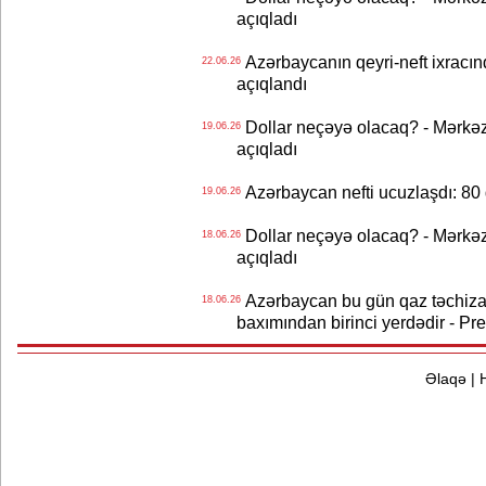
açıqladı
Azərbaycanın qeyri-neft ixracın
22.06.26
açıqlandı
Dollar neçəyə olacaq? - Mərkə
19.06.26
açıqladı
Azərbaycan nefti ucuzlaşdı: 80 
19.06.26
Dollar neçəyə olacaq? - Mərkə
18.06.26
açıqladı
Azərbaycan bu gün qaz təchizat
18.06.26
baxımından birinci yerdədir - Pr
Əlaqə
|