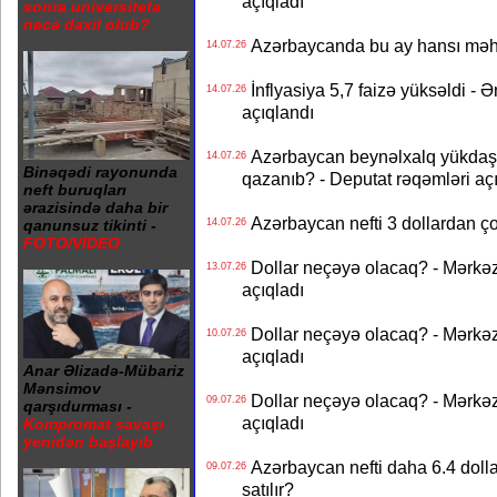
açıqladı
sonra universitetə
necə daxil olub?
Azərbaycanda bu ay hansı məhs
14.07.26
İnflyasiya 5,7 faizə yüksəldi - 
14.07.26
açıqlandı
Azərbaycan beynəlxalq yükdaş
14.07.26
Binəqədi rayonunda
qazanıb? - Deputat rəqəmləri aç
neft buruqları
ərazisində daha bir
Azərbaycan nefti 3 dollardan ço
14.07.26
qanunsuz tikinti -
FOTO/VİDEO
Dollar neçəyə olacaq? - Mərkə
13.07.26
açıqladı
Dollar neçəyə olacaq? - Mərkə
10.07.26
açıqladı
Anar Əlizadə-Mübariz
Mənsimov
Dollar neçəyə olacaq? - Mərkə
09.07.26
qarşıdurması -
açıqladı
Kompromat savaşı
yenidən başlayıb
Azərbaycan nefti daha 6.4 dollar
09.07.26
satılır?