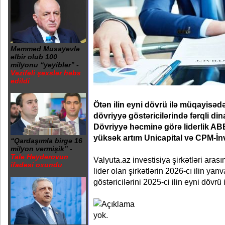
Məmməd Musayevlə
əlbir olub 100
milyonu “yeyiblər” -
Vəzifəli şəxslər həbs
edildi
Ötən ilin eyni dövrü ilə müqayisədə 
dövriyyə göstəricilərində fərqli d
Dövriyyə həcminə görə liderlik AB
yüksək artım Unicapital və CPM-İn
“Qardaşımla birgə 16
milyon vermişik” -
Tale Heydərovun
Valyuta.az investisiya şirkətləri ara
ifadəsi oxundu
lider olan şirkətlərin 2026-cı ilin yan
göstəricilərini 2025-ci ilin eyni dövrü