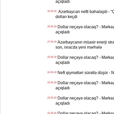
açıqladı
Azərbaycan nefti bahalaşdı - “Qa
30.06.26
dolları keçdi
Dollar neçəyə olacaq? - Mərkə
29.06.26
açıqladı
Azərbaycanın müasir enerji strat
27.06.26
son, ixracda yeni mərhələ
Dollar neçəyə olacaq? - Mərkə
25.06.26
açıqladı
Neft qiymətləri sürətlə düşür 
24.06.26
Dollar neçəyə olacaq? - Mərkə
24.06.26
açıqladı
Dollar neçəyə olacaq? - Mərkə
23.06.26
açıqladı
Dollar neçəyə olacaq? - Mərkə
22.06.26