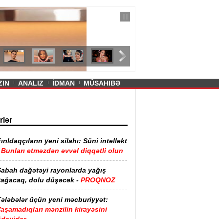
— 11 İyul 2026
ayevanın qısa ətəyi tənqid olundu -
ZIN
ANALIZ
İDMAN
MÜSAHIBƏ
rlər
ırıldaqçıların yeni silahı: Süni intellekt
-
Bunları etməzdən əvvəl diqqətli olun
Sabah dağətəyi rayonlarda yağış
yağacaq, dolu düşəcək -
PROQNOZ
Tələbələr üçün yeni məcburiyyət:
aşamadıqları mənzilin kirayəsini