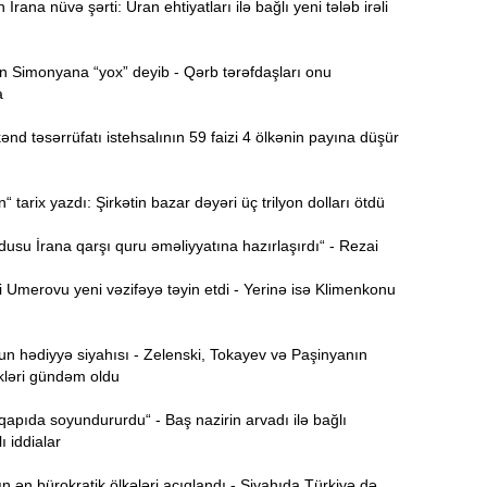
rana nüvə şərti: Uran ehtiyatları ilə bağlı yeni tələb irəli
15:13
 Simonyana “yox” deyib - Qərb tərəfdaşları onu
ö
a
14:59
d təsərrüfatı istehsalının 59 faizi 4 ölkənin payına düşür
ç
14:43
tarix yazdı: Şirkətin bazar dəyəri üç trilyon dolları ötdü
su İrana qarşı quru əməliyyatına hazırlaşırdı“ - Rezai
S
14:26
Umerovu yeni vəzifəyə təyin etdi - Yerinə isə Klimenkonu
T
14:11
 hədiyyə siyahısı - Zelenski, Tokayev və Paşinyanın
kləri gündəm oldu
3
13:56
 qapıda soyundururdu“ - Baş nazirin arvadı ilə bağlı
ı iddialar
P
13:40
ən bürokratik ölkələri açıqlandı - Siyahıda Türkiyə də