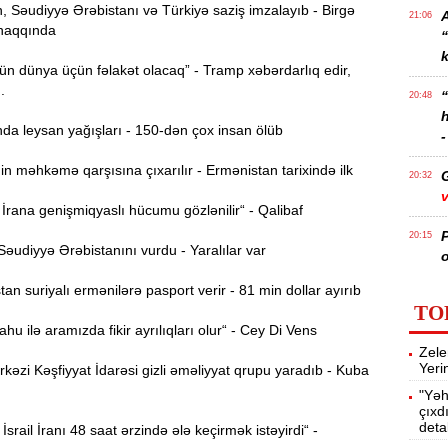
 Səudiyyə Ərəbistanı və Türkiyə saziş imzalayıb - Birgə
21:06
haqqında
k
n dünya üçün fəlakət olacaq” - Tramp xəbərdarlıq edir,
..
20:48
da leysan yağışları - 150-dən çox insan ölüb
-
n məhkəmə qarşısına çıxarılır - Ermənistan tarixində ilk
20:32
v
rana genişmiqyaslı hücumu gözlənilir“ - Qalibaf
P
20:15
əudiyyə Ərəbistanını vurdu - Yaralılar var
o
n suriyalı ermənilərə pasport verir - 81 min dollar ayırıb
“
19:54
TO
a
u ilə aramızda fikir ayrılıqları olur“ - Cey Di Vens
Zele
A
19:35
Yeri
zi Kəşfiyyat İdarəsi gizli əməliyyat qrupu yaradıb - Kuba
V
"Yəh
çıxd
19:18
deta
İsrail İranı 48 saat ərzində ələ keçirmək istəyirdi“ -