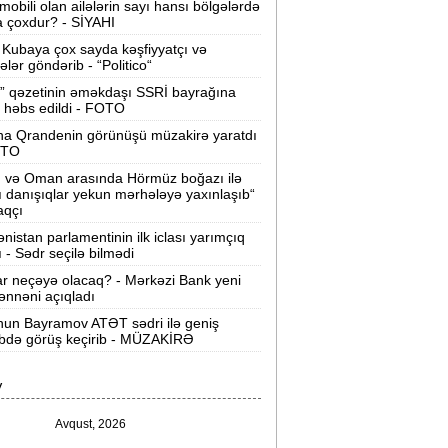
mobili olan ailələrin sayı hansı bölgələrdə
 çoxdur? - SİYAHI
iberpolis xarici saytlara hücumlar
əşkil edən şəxsləri saxlayıb -
VİDEO
Kubaya çox sayda kəşfiyyatçı və
tələr göndərib - “Politico“
Azərbaycan “Qlobal Sülh İndeksi”ndə
” qəzetinin əməkdaşı SSRİ bayrağına
 həbs edildi - FOTO
10-cu yerdə qərarlaşıb -
Siyahı
na Qrandenin görünüşü müzakirə yaratdı
Süleyman Mikayılovun müavininə
OTO
hökm oxundu -
1 il 3 ay
n və Oman arasında Hörmüz boğazı ilə
ı danışıqlar yekun mərhələyə yaxınlaşıb“
əzi yerlərə yağış yağacaq, dolu
aqçı
düşəcək -
XƏBƏRDARLIQ
nistan parlamentinin ilk iclası yarımçıq
ı - Sədr seçilə bilmədi
“Kəpəz“ Hospitalında faciə:
Qadın
ar neçəyə olacaq? - Mərkəzi Bank yeni
plastik əməliyyatdan sonra öldü
nnəni açıqladı
un Bayramov ATƏT sədri ilə geniş
“Azərlotereya” yalnız uduşu reklam
ibdə görüş keçirib - MÜZAKİRƏ
dir -
Bəs uduşsuz biletlərin sayı niyə
açıqlanmır?
V
Həftəsonu güclü külək əsəcək -
Avqust, 2026
XƏBƏRDARLIQ