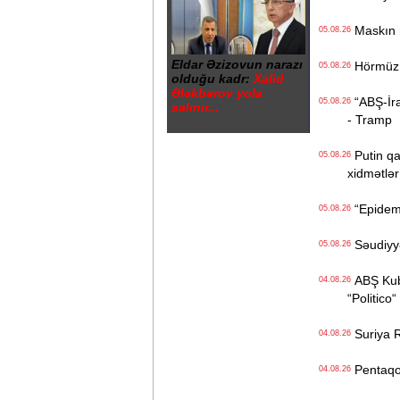
Maskın ra
05.08.26
Eldar Əzizovun narazı
Hörmüz b
05.08.26
olduğu kadr:
Xalid
Ələkbərov yola
“ABŞ-İran
05.08.26
salınır...
- Tramp
Putin qa
05.08.26
xidmətlər 
“Epidemi
05.08.26
Səudiyyə 
05.08.26
ABŞ Kuba
04.08.26
“Politico“
Suriya Ru
04.08.26
Pentaqon
04.08.26