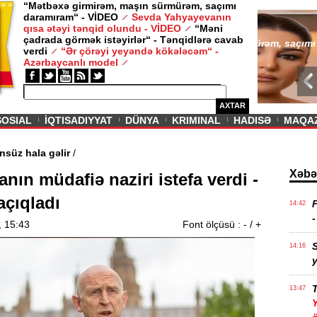
“Mətbəxə girmirəm, maşın sürmürəm, saçımı
daramıram“ - VİDEO
Sevda Yahyayevanın
/ MAQAZIN /
qısa ətəyi tənqid olundu - VİDEO
“Məni
çadrada görmək istəyirlər“ - Tənqidlərə cavab
Sevda Yahy
verdi
“Ər çörəyi yeyəndə kökələcəm“ -
VİDEO
Azərbaycanlı model
AXTAR
SOSIAL
İQTISADIYYAT
DÜNYA
KRIMINAL
HADISƏ
MAQA
ası mümkünsüz hala gəlir
/
Xəbə
anın müdafiə naziri istefa verdi -
açıqladı
F
14:42
, 15:43
Font ölçüsü :
-
/
+
14:16
13:47
Y