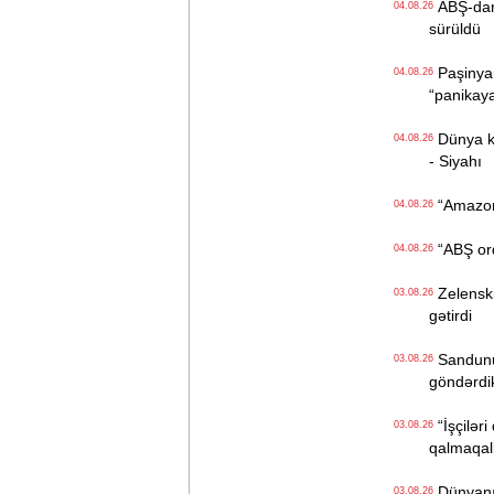
ABŞ-dan İ
04.08.26
sürüldü
Paşinyan
04.08.26
“panikay
Dünya kən
04.08.26
- Siyahı
“Amazon“ 
04.08.26
“ABŞ ordu
04.08.26
Zelenski 
03.08.26
gətirdi
Sandunun
03.08.26
göndərdi
“İşçiləri
03.08.26
qalmaqall
Dünyanın 
03.08.26