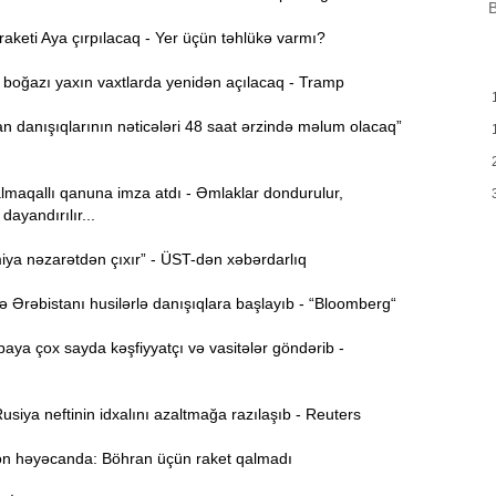
B
D
17:05
keti Aya çırpılacaq - Yer üçün təhlükə varmı?
oğazı yaxın vaxtlarda yenidən açılacaq - Tramp
A
16:47
m
 danışıqlarının nəticələri 48 saat ərzində məlum olacaq”
P
16:29
v
lmaqallı qanuna imza atdı - Əmlaklar dondurulur,
dayandırılır...
J
16:14
ya nəzarətdən çıxır” - ÜST-dən xəbərdarlıq
q
Ərəbistanı husilərlə danışıqlara başlayıb - “Bloomberg“
16:01
z
ya çox sayda kəşfiyyatçı və vasitələr göndərib -
P
15:45
siya neftinin idxalını azaltmağa razılaşıb - Reuters
T
 həyəcanda: Böhran üçün raket qalmadı
15:28