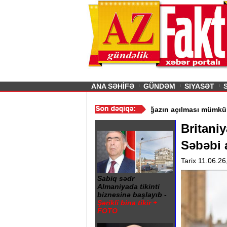
26
şın sürmürəm, saçımı
Previous
ANA SƏHİFƏ
GÜNDƏM
SIYASƏT
EO)
/
İran Hörmüzlə bağlı yeni tələblər irəli sürdü - Boğazın açılm
Britaniy
Səbəbi 
Tarix 11.06.26
Sabiq sədr
Almaniyada tikinti
biznesinə başlayıb -
Şərikli bina tikir +
FOTO