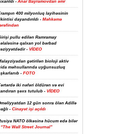
ıxarıldı -
Anar Bayramovdan əmr
Trampın 400 milyonluq layihəsinin
ikintisi dayandırıldı -
Məhkəmə
ərəfindən
irişi pullu edilən Ramramay
əlaləsinə qalxan yol bərbad
əziyyətdədir -
VİDEO
alayziyadan gətirilən bioloji aktiv
qida məhsullarında uyğunsuzluq
şkarlanıb -
FOTO
ərtərdə iki nəfəri öldürən və evi
yandıran şəxs tutulub -
VİDEO
Əməliyyatdan 12 gün sonra ölən Adillə
ağlı -
Cinayət işi açıldı
Rusiya NATO ölkəsinə hücum edə bilər
-
“The Wall Street Journal”