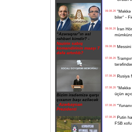
“Məkkə s
09.08.26
bilər“ - F
İran Hörm
09.08.26
“Azəraqrar”ın əsl
mümkünsü
rəhbəri kimdir? -
Nazirin sabiq
Messini 
09.08.26
komandirinin maaşı 7
dəfə artırılıb?
Trampın 4
07.08.26
tərəfində
Rusiya N
07.08.26
“Məkkə s
07.08.26
üçün açı
Bizim iradəmizə qarşı
çıxanın başı əziləcək
-
Azərbaycan
“Yunanıst
07.08.26
Prezidenti
Putin hak
07.08.26
FSB xofu