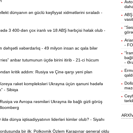
n
Avto
daha
K
19:00
llekt dünyanın ən güclü kəşfiyyat xidmətlərini sıraladı -
t
ABŞ 
vasi
18:44
“Səs
də 3 400-dən çox iranlı və 18 ABŞ hərbçisi həlak olub -
görə
1
“
Aria
18:25
- F
əhşətli xəbərdarlıq - 49 milyon insan ac qala bilər
“İra
bağl
ies” anbar tutumunun üçdə birini itirib - 21-ci hücum
B
18:08
- Ər
Ermə
dan kritik addım: Rusiya və Çinə qarşı yeni plan
qald
17:50
Doll
Koreya raket kompleksləri Ukrayna üçün qanuni hədəfə
məzə
k” - Sibiqa
Ceyh
17:34
tərk
siya və Avropa rəsmiləri Ukrayna ilə bağlı gizli görüş
e
 Bloomberg
ARXİ
ldə dünya iqtisadiyyatının liderləri kimlər olub? - Siyahı
17:20
ordusunda bir ilk: Polkovnik Özlem Karapınar general oldu