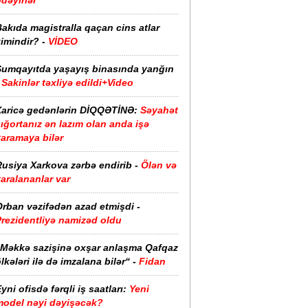
dəyirlər
akıda magistralla qaçan cins atlar
imindir? -
VİDEO
Sumqayıtda yaşayış binasında yanğın
Sakinlər təxliyə edildi+Video
Xaricə gedənlərin DİQQƏTİNƏ:
Səyahət
ığortanız ən lazım olan anda işə
yaramaya bilər
usiya Xarkova zərbə endirib -
Ölən və
aralananlar var
Orban vəzifədən azad etmişdi -
Prezidentliyə namizəd oldu
“Məkkə sazişinə oxşar anlaşma Qafqaz
lkələri ilə də imzalana bilər“ -
Fidan
yni ofisdə fərqli iş saatları:
Yeni
model nəyi dəyişəcək?