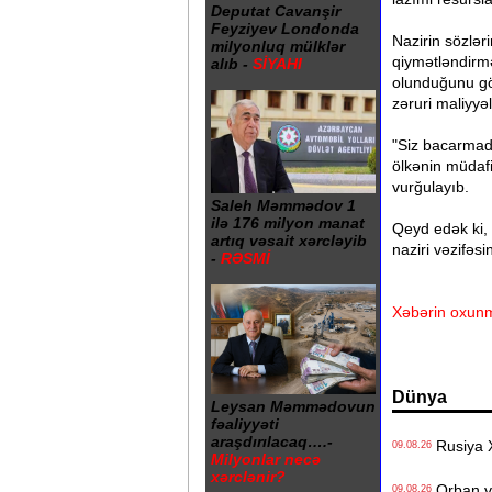
Deputat Cavanşir
Feyziyev Londonda
Nazirin sözlər
milyonluq mülklər
qiymətləndirmə
alıb -
SİYAHI
olunduğunu gös
zəruri maliyyə
"Siz bacarmadı
ölkənin müdafi
vurğulayıb.
Saleh Məmmədov 1
ilə 176 milyon manat
Qeyd edək ki, 
artıq vəsait xərcləyib
naziri vəzifəsi
-
RƏSMİ
Xəbərin oxunm
Dünya
Leysan Məmmədovun
fəaliyyəti
araşdırılacaq….-
Rusiya X
09.08.26
Milyonlar necə
xərclənir?
Orban və
09.08.26