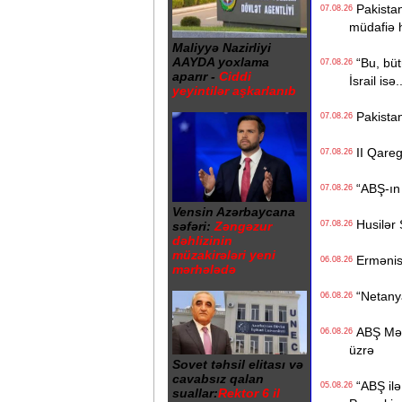
Pakistan,
07.08.26
müdafiə 
Maliyyə Nazirliyi
AAYDA yoxlama
“Bu, bütü
07.08.26
aparır -
Ciddi
İsrail isə.
yeyintilər aşkarlanıb
Pakistan
07.08.26
II Qaregi
07.08.26
“ABŞ-ın İ
07.08.26
Vensin Azərbaycana
Husilər S
səfəri:
Zəngəzur
07.08.26
dəhlizinin
müzakirələri yeni
Ermənista
06.08.26
mərhələdə
“Netanyah
06.08.26
ABŞ Mərkə
06.08.26
üzrə
Sovet təhsil elitası və
cavabsız qalan
“ABŞ ilə 
05.08.26
suallar:
Rektor 6 il