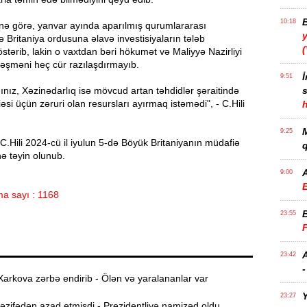
10:18
inə görə, yanvar ayında aparılmış qurumlararası
y
 Britaniya ordusuna əlavə investisiyaların tələb
tərib, lakin o vaxtdan bəri hökumət və Maliyyə Nazirliyi
ləşməni heç cür razılaşdırmayıb.
İ
9:51
nız, Xəzinədarlıq isə mövcud artan təhdidlər şəraitində
əsi üçün zəruri olan resursları ayırmaq istəmədi", - C.Hili
h
9:25
C.Hili 2024-cü il iyulun 5-də Böyük Britaniyanın müdafiə
q
nə təyin olunub.
9:00
E
a sayı : 1168
23:55
A
23:42
-
arkova zərbə endirib - Ölən və yaralananlar var
Y
23:27
zifədən azad etmişdi - Prezidentliyə namizəd oldu