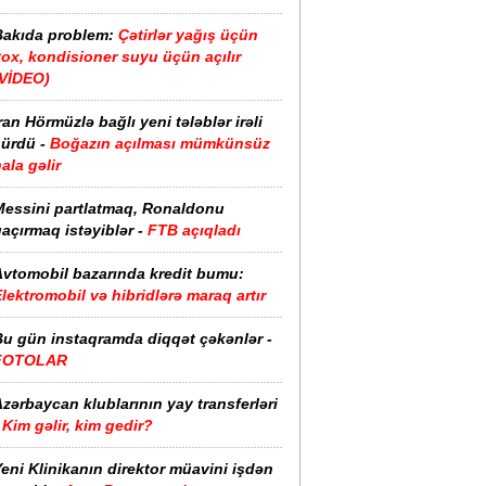
Bakıda problem:
Çətirlər yağış üçün
ox, kondisioner suyu üçün açılır
(VİDEO)
ran Hörmüzlə bağlı yeni tələblər irəli
sürdü -
Boğazın açılması mümkünsüz
ala gəlir
Messini partlatmaq, Ronaldonu
açırmaq istəyiblər -
FTB açıqladı
Avtomobil bazarında kredit bumu:
lektromobil və hibridlərə maraq artır
Bu gün instaqramda diqqət çəkənlər -
FOTOLAR
zərbaycan klublarının yay transferləri
Kim gəlir, kim gedir?
eni Klinikanın direktor müavini işdən