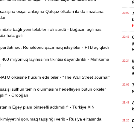
ç
azişinə oxşar anlaşma Qafqaz ölkələri ilə də imzalana
23:09
idan
t
t
üzlə bağlı yeni tələblər irəli sürdü - Boğazın açılması
z hala gəlir
G
22:45
ş
partlatmaq, Ronaldonu qaçırmaq istəyiblər - FTB açıqladı
v
00 milyonluq layihəsinin tikintisi dayandırıldı - Məhkəmə
M
22:24
n
a
ATO ölkəsinə hücum edə bilər - “The Wall Street Journal”
T
22:02
azişi sülhün təmin olunmasını hədəfləyən bütün ölkələr
qdır“ - Ərdoğan
21:43
anın Egey planı birtərəfli addımdır“ - Türkiyə XİN
b
imiyyətini qorumaq tapşırığı verib - Rusiya elitasında
21:26