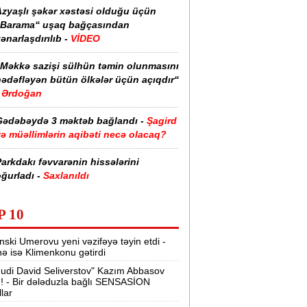
Azyaşlı şəkər xəstəsi olduğu üçün
“Barama“ uşaq bağçasından
ənarlaşdırılıb -
VİDEO
“Məkkə sazişi sülhün təmin olunmasını
hədəfləyən bütün ölkələr üçün açıqdır“
Ərdoğan
Gədəbəydə 3 məktəb bağlandı -
Şagird
ə müəllimlərin aqibəti necə olacaq?
arkdakı fəvvarənin hissələrini
ğurladı -
Saxlanıldı
Yunanıstanın Egey planı birtərəfli
P 10
ddımdır“ -
Türkiyə XİN
nski Umerovu yeni vəzifəyə təyin etdi -
ğdaşda 17 yaşlı qıza nişan keçirildi -
nə isə Klimenkonu gətirdi
alideynləri polisə çağırıldı
udi David Seliverstov" Kazım Abbasov
ı! - Bir dələduzla bağlı SENSASİON
Baş prokuror Laçın və Qubadlıda -
llar
FOTOLAR