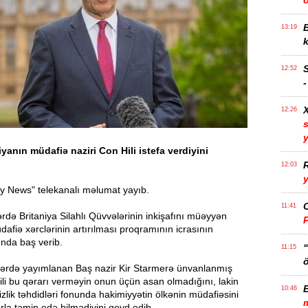
ö
B
13:19
k
12:52
-
12:26
s
yanın müdafiə naziri Con Hili istefa verdiyini
R
12:03
y
y News" telekanalı məlumat yayıb.
11:41
lərdə Britaniya Silahlı Qüvvələrinin inkişafını müəyyən
dafiə xərclərinin artırılması proqramının icrasının
nda baş verib.
11:15
ö
lərdə yayımlanan Baş nazir Kir Starmerə ünvanlanmış
li bu qərarı verməyin onun üçün asan olmadığını, lakin
E
10:46
izlik təhdidləri fonunda hakimiyyətin ölkənin müdafiəsini
arla təmin edə bilmədiyini qeyd edib.