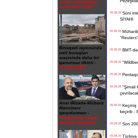
Pezeşkia
sonra universitetə
necə daxil olub?
Süni inte
05.08.26
SİYAHI
Müharibə
05.08.26
“Reuters
Binəqədi rayonunda
BMT-dən d
05.08.26
neft buruqları
ərazisində daha bir
“Wildberr
qanunsuz tikinti -
05.08.26
FOTO/VİDEO
Pentaqon
05.08.26
“Şimali 
05.08.26
çevriləcə
Anar Əlizadə-Mübariz
Keçmiş Ru
05.08.26
Mənsimov
keçirib -
qarşıdurması -
Kompromat savaşı
yenidən başlayıb
Son 200 i
05.08.26
Türkiyə 
05.08.26