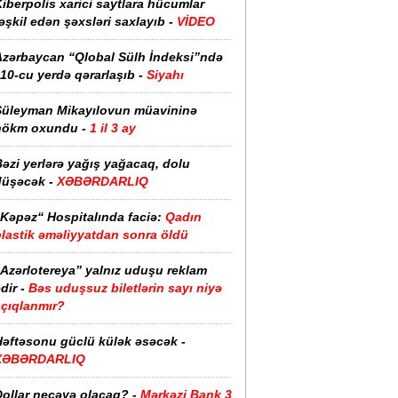
iberpolis xarici saytlara hücumlar
əşkil edən şəxsləri saxlayıb -
VİDEO
Azərbaycan “Qlobal Sülh İndeksi”ndə
10-cu yerdə qərarlaşıb -
Siyahı
Süleyman Mikayılovun müavininə
hökm oxundu -
1 il 3 ay
əzi yerlərə yağış yağacaq, dolu
düşəcək -
XƏBƏRDARLIQ
“Kəpəz“ Hospitalında faciə:
Qadın
plastik əməliyyatdan sonra öldü
“Azərlotereya” yalnız uduşu reklam
dir -
Bəs uduşsuz biletlərin sayı niyə
açıqlanmır?
Həftəsonu güclü külək əsəcək -
XƏBƏRDARLIQ
ollar neçəyə olacaq? -
Mərkəzi Bank 3