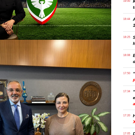
K
19:00
t
18:44
1
18:25
B
18:08
17:50
17:34
e
17:20
D
17:05