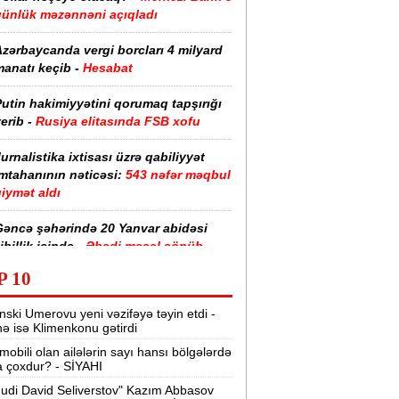
günlük məzənnəni açıqladı
zərbaycanda vergi borcları 4 milyard
anatı keçib -
Hesabat
utin hakimiyyətini qorumaq tapşırığı
erib -
Rusiya elitasında FSB xofu
urnalistika ixtisası üzrə qabiliyyət
imtahanının nəticəsi:
543 nəfər məqbul
iymət aldı
Gəncə şəhərində 20 Yanvar abidəsi
ibillik içində -
Əbədi məşəl sönüb
(VİDEO)
P 10
akistan, Səudiyyə Ərəbistanı və
nski Umerovu yeni vəzifəyə təyin etdi -
ürkiyə saziş imzalayıb -
Birgə müdafiə
nə isə Klimenkonu gətirdi
haqqında
mobili olan ailələrin sayı hansı bölgələrdə
 çoxdur? - SİYAHI
“Tarqovı”dakı yanğın məhdudlaşdırıldı
-
VİDEOLAR
udi David Seliverstov" Kazım Abbasov