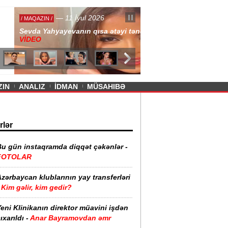
— 11 İyul 2026
ayevanın qısa ətəyi tənqid olundu -
ZIN
ANALIZ
İDMAN
MÜSAHIBƏ
rlər
Bu gün instaqramda diqqət çəkənlər -
FOTOLAR
zərbaycan klublarının yay transferləri
Kim gəlir, kim gedir?
eni Klinikanın direktor müavini işdən
ıxarıldı -
Anar Bayramovdan əmr