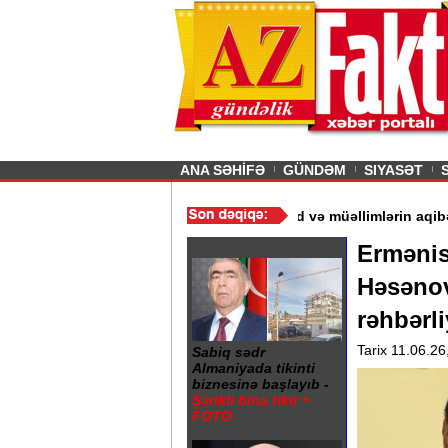
26
şın sürmürəm, saçımı
Previous
ANA SƏHİFƏ
GÜNDƏM
SIYASƏT
qdır“ - Ərdoğan
/
Gədəbəydə 3 məktəb bağlandı - Şagird və müəllim
Ermənis
Həsənov
rəhbərli
Tarix 11.06.26
Sabiq sədr
Almaniyada tikinti
biznesinə başlayıb -
Şərikli bina tikir +
FOTO