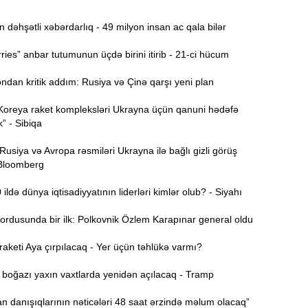
Ə
11:36
əhşətli xəbərdarlıq - 49 milyon insan ac qala bilər
ə
ies” anbar tutumunun üçdə birini itirib - 21-ci hücum
A
11:19
dan kritik addım: Rusiya və Çinə qarşı yeni plan
11:04
Koreya raket kompleksləri Ukrayna üçün qanuni hədəfə
b
k” - Sibiqa
10:50
siya və Avropa rəsmiləri Ukrayna ilə bağlı gizli görüş
h
 Bloomberg
ldə dünya iqtisadiyyatının liderləri kimlər olub? - Siyahı
10:34
r
ordusunda bir ilk: Polkovnik Özlem Karapınar general oldu
B
10:17
keti Aya çırpılacaq - Yer üçün təhlükə varmı?
n
oğazı yaxın vaxtlarda yenidən açılacaq - Tramp
P
10:02
 danışıqlarının nəticələri 48 saat ərzində məlum olacaq”