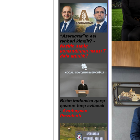
“Azəraqrar”ın əsl
rəhbəri kimdir? -
Nazirin sabiq
komandirinin maaşı 7
dəfə artırılıb?
Bizim iradəmizə qarşı
çıxanın başı əziləcək
-
Azərbaycan
Prezidenti