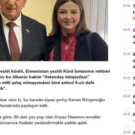
23:09
t
t
G
22:45
ş
v
M
22:24
a
yezidi kürdü, Ermənistan yezidi Kürd İcmasının rəhbəri
v bu ölkənin hakim “Vətəndaş müqaviləsi”
T
22:02
 milli azlıq nümayəndəsi kimi ardıcıl 4-cü dəfə
ib”.
21:43
bər verir ki, bu barədə siyasi şərhçi Kənan Rövşənoğlu
b
 hesabında paylaşım edib.
21:26
ə görə, 80-dən çox yaşı olan Knyaz Həsənov əvvəllər
ünvanına hədələr səsləndirməklə yadda qalıb.
21:06