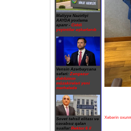
Maliyyə Nazirliyi
AAYDA yoxlama
aparır -
Ciddi
yeyintilər aşkarlanıb
Vensin Azərbaycana
səfəri:
Zəngəzur
dəhlizinin
müzakirələri yeni
mərhələdə
Xəbərin oxunm
Sovet təhsil elitası və
cavabsız qalan
suallar:
Rektor 6 il