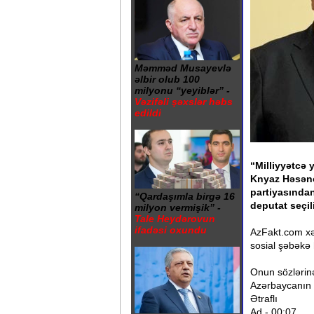
Məmməd Musayevlə
əlbir olub 100
milyonu “yeyiblər” -
Vəzifəli şəxslər həbs
edildi
“Milliyyətcə 
Knyaz Həsəno
partiyasından
“Qardaşımla birgə 16
deputat seçil
milyon vermişik” -
Tale Heydərovun
ifadəsi oxundu
AzFakt.com xə
sosial şəbəkə
Onun sözlərin
Azərbaycanın 
Ətraflı
Ad - 00:07