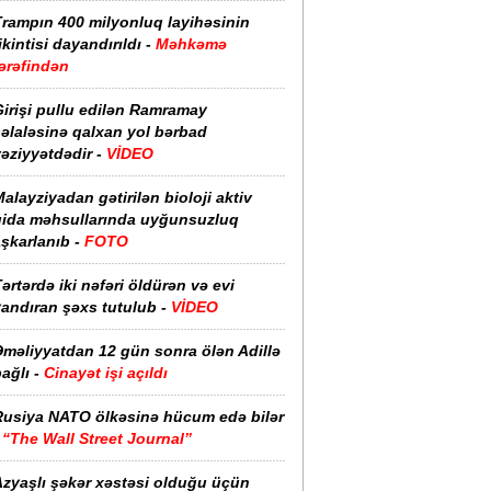
Trampın 400 milyonluq layihəsinin
ikintisi dayandırıldı -
Məhkəmə
ərəfindən
irişi pullu edilən Ramramay
əlaləsinə qalxan yol bərbad
əziyyətdədir -
VİDEO
alayziyadan gətirilən bioloji aktiv
qida məhsullarında uyğunsuzluq
şkarlanıb -
FOTO
ərtərdə iki nəfəri öldürən və evi
yandıran şəxs tutulub -
VİDEO
Əməliyyatdan 12 gün sonra ölən Adillə
ağlı -
Cinayət işi açıldı
Rusiya NATO ölkəsinə hücum edə bilər
-
“The Wall Street Journal”
Azyaşlı şəkər xəstəsi olduğu üçün