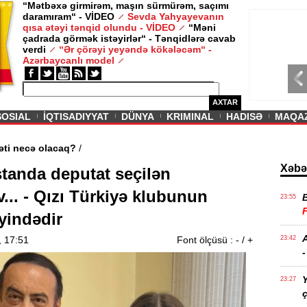
“Mətbəxə girmirəm, maşın sürmürəm, saçımı
daramıram“ - VİDEO
Sevda Yahyayevanın
/ MAQAZIN /
qısa ətəyi tənqid olundu - VİDEO
“Məni
çadrada görmək istəyirlər“ - Tənqidlərə cavab
Sevda Yahy
verdi
“Ər çörəyi yeyəndə kökələcəm“ -
VİDEO
Azərbaycanlı model
AXTAR
SOSIAL
İQTISADIYYAT
DÜNYA
KRIMINAL
HADISƏ
MAQA
lərin aqibəti necə olacaq?
/
Xəbə
tanda deputat seçilən
... - Qızı Türkiyə klubunun
23:55
yindədir
A
, 17:51
Font ölçüsü :
-
/
+
23:42
-
Y
23:27
ç