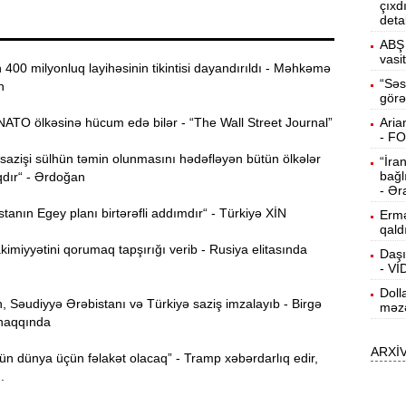
çıxd
deta
15:13
ö
ABŞ 
vasi
00 milyonluq layihəsinin tikintisi dayandırıldı - Məhkəmə
14:59
“Səs
n
görə
ç
Aria
ATO ölkəsinə hücum edə bilər - “The Wall Street Journal”
14:43
- F
azişi sülhün təmin olunmasını hədəfləyən bütün ölkələr
“İra
bağl
qdır“ - Ərdoğan
S
14:26
- Ər
anın Egey planı birtərəfli addımdır“ - Türkiyə XİN
Ermə
qald
T
14:11
imiyyətini qorumaq tapşırığı verib - Rusiya elitasında
Daşı
- V
Doll
3
13:56
 Səudiyyə Ərəbistanı və Türkiyə saziş imzalayıb - Birgə
məzə
haqqında
ARXİ
P
13:40
n dünya üçün fəlakət olacaq” - Tramp xəbərdarlıq edir,
..
13:23