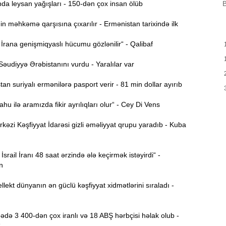
B
B
da leysan yağışları - 150-dən çox insan ölüb
m
a
n məhkəmə qarşısına çıxarılır - Ermənistan tarixində ilk
M
13:08
rana genişmiqyaslı hücumu gözlənilir“ - Qalibaf
P
əudiyyə Ərəbistanını vurdu - Yaralılar var
İ
12:54
n suriyalı ermənilərə pasport verir - 81 min dollar ayırıb
u ilə aramızda fikir ayrılıqları olur“ - Cey Di Vens
P
12:38
p
zi Kəşfiyyat İdarəsi gizli əməliyyat qrupu yaradıb - Kuba
12:21
p
İsrail İranı 48 saat ərzində ələ keçirmək istəyirdi“ -
S
n
12:06
llekt dünyanın ən güclü kəşfiyyat xidmətlərini sıraladı -
-
11:52
də 3 400-dən çox iranlı və 18 ABŞ hərbçisi həlak olub -
b
“