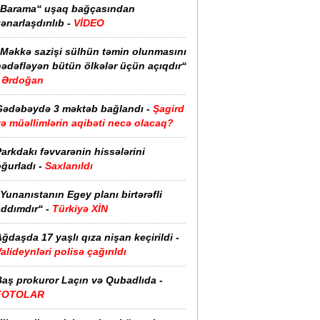
“Barama“ uşaq bağçasından
ənarlaşdırılıb -
VİDEO
“Məkkə sazişi sülhün təmin olunmasını
hədəfləyən bütün ölkələr üçün açıqdır“
Ərdoğan
Gədəbəydə 3 məktəb bağlandı -
Şagird
ə müəllimlərin aqibəti necə olacaq?
arkdakı fəvvarənin hissələrini
ğurladı -
Saxlanıldı
Yunanıstanın Egey planı birtərəfli
ddımdır“ -
Türkiyə XİN
ğdaşda 17 yaşlı qıza nişan keçirildi -
alideynləri polisə çağırıldı
Baş prokuror Laçın və Qubadlıda -
FOTOLAR