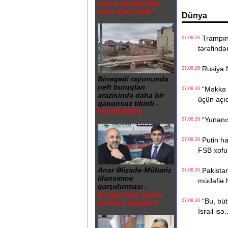
sonra universitetə
necə daxil olub?
Dünya
Trampın 4
07.08.26
tərəfində
Rusiya N
07.08.26
Binəqədi rayonunda
neft buruqları
“Məkkə s
07.08.26
ərazisində daha bir
üçün açı
qanunsuz tikinti -
FOTO/VİDEO
“Yunanıst
07.08.26
Putin hak
07.08.26
FSB xofu
Anar Əlizadə-Mübariz
Pakistan,
07.08.26
Mənsimov
müdafiə 
qarşıdurması -
Kompromat savaşı
“Bu, bütü
07.08.26
yenidən başlayıb
İsrail isə.