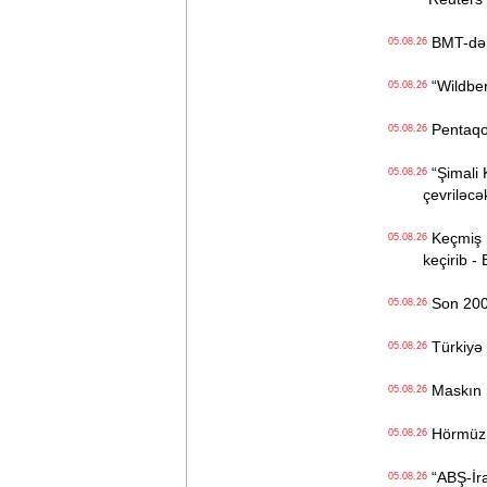
BMT-dən d
05.08.26
“Wildberr
05.08.26
Pentaqon
05.08.26
“Şimali 
05.08.26
çevriləcə
Keçmiş Ru
05.08.26
keçirib -
Son 200 i
05.08.26
Türkiyə 
05.08.26
Maskın ra
05.08.26
Hörmüz b
05.08.26
“ABŞ-İran
05.08.26