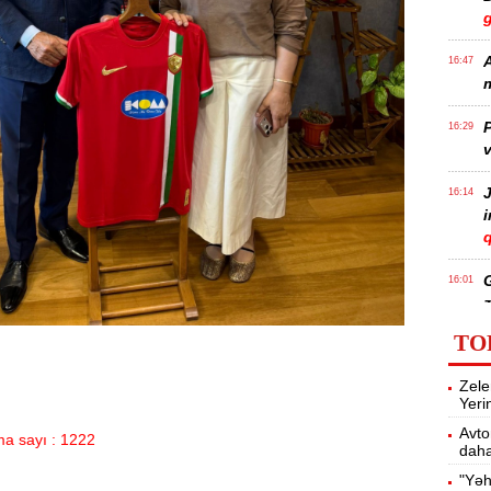
A
16:47
m
P
16:29
v
J
16:14
q
16:01
z
TO
P
15:45
Zele
T
Yeri
Avto
a sayı : 1222
daha
15:28
"Yəh