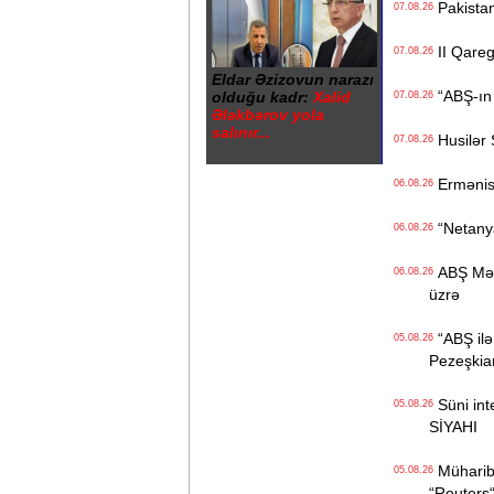
Pakistan
07.08.26
II Qaregi
07.08.26
Eldar Əzizovun narazı
“ABŞ-ın İ
olduğu kadr:
Xalid
07.08.26
Ələkbərov yola
salınır...
Husilər S
07.08.26
Ermənista
06.08.26
“Netanyah
06.08.26
ABŞ Mərkə
06.08.26
üzrə
“ABŞ ilə 
05.08.26
Pezeşkia
Süni inte
05.08.26
SİYAHI
Müharibə
05.08.26
“Reuters