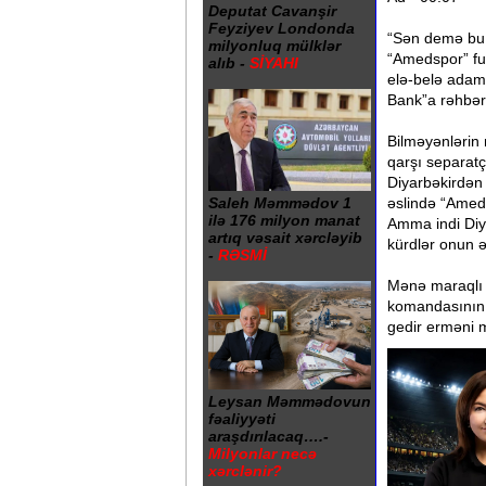
Deputat Cavanşir
Feyziyev Londonda
“Sən demə bu 
milyonluq mülklər
“Amedspor” fu
alıb -
SİYAHI
elə-belə adam 
Bank”a rəhbərl
Bilməyənlərin 
qarşı separatç
Diyarbəkirdən 
Saleh Məmmədov 1
əslində “Amed”
ilə 176 milyon manat
Amma indi Diy
artıq vəsait xərcləyib
kürdlər onun ə
-
RƏSMİ
Mənə maraqlı 
komandasının r
gedir erməni m
Leysan Məmmədovun
fəaliyyəti
araşdırılacaq….-
Milyonlar necə
xərclənir?