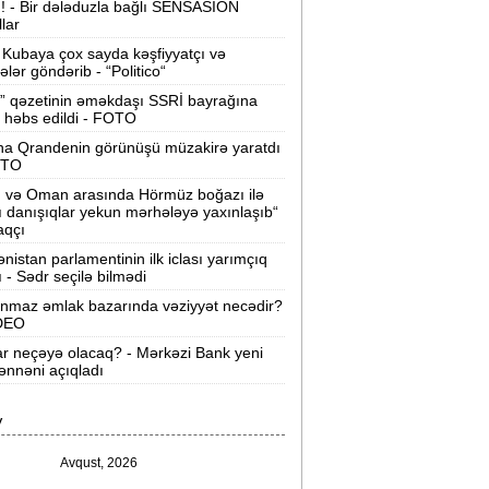
ı! - Bir dələduzla bağlı SENSASİON
llar
Velosipedlər Azərbaycana hansı
lkələrdən və neçəyə gətirilib -
Siyahı
Kubaya çox sayda kəşfiyyatçı və
tələr göndərib - “Politico“
Pərvin Abıyeva son görünüşü diqqət
” qəzetinin əməkdaşı SSRİ bayrağına
 həbs edildi - FOTO
əkdi -
FOTOLAR
na Qrandenin görünüşü müzakirə yaratdı
Bakıda 70 min manatlıq naqil
OTO
oğurlayan şəxs tutuldu -
VİDEO
n və Oman arasında Hörmüz boğazı ilə
ı danışıqlar yekun mərhələyə yaxınlaşıb“
amir Şərifova yeni vəzifə verildi -
aqçı
Prezident Sərəncam imzaladı
nistan parlamentinin ilk iclası yarımçıq
ı - Sədr seçilə bilmədi
ovuzda qadın qətlə yetirildi -
Şübhəli
nmaz əmlak bazarında vəziyyət necədir?
qardaşı oğludur
İDEO
ar neçəyə olacaq? - Mərkəzi Bank yeni
9 dərəcə isti olacaq -
Sabaha olan
nnəni açıqladı
hava proqnozu
V
rezident bu səfirlərin yerini dəyişdi -
Sərəncam
Avqust, 2026