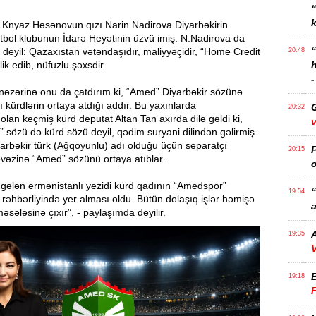
k
Knyaz Həsənovun qızı Narin Nadirova Diyarbəkirin
tbol klubunun İdarə Heyətinin üzvü imiş. N.Nadirova da
deyil: Qazaxıstan vətəndaşıdır, maliyyəçidir, “Home Credit
20:48
ik edib, nüfuzlu şəxsdir.
-
nəzərinə onu da çatdırım ki, “Amed” Diyarbəkir sözünə
ı kürdlərin ortaya atdığı addır. Bu yaxınlarda
20:32
olan keçmiş kürd deputat Altan Tan axırda dilə gəldi ki,
v
 sözü də kürd sözü deyil, qədim suryani dilindən gəlirmiş.
arbəkir türk (Ağqoyunlu) adı olduğu üçün separatçı
P
20:15
vəzinə “Amed” sözünü ortaya atıblar.
o
gələn ermənistanlı yezidi kürd qadının “Amedspor”
“
19:54
əhbərliyində yer alması oldu. Bütün dolaşıq işlər həmişə
a
əsələsinə çıxır”, - paylaşımda deyilir.
A
19:35
V
19:18