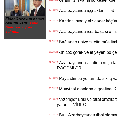
Əhalimizin yarısı bu xəstəlikdən
Azərbaycanda işçi axtarılır - Ə
07.08.26
Eldar Əzizovun narazı
Kartdan istədiyiniz qədər köçür
07.08.26
olduğu kadr:
Xalid
Ələkbərov yola
Azərbaycanda icra başçısı olma
salınır...
07.08.26
Bağlanan universitetin müəllimlər
07.08.26
Ən çox çörək və ət yeyən bölgə
07.08.26
Azərbaycanda əhalinin neçə faizi 
07.08.26
RƏQƏMLƏR
Paytaxtın bu yollarında sıxlıq v
07.08.26
Müavinət alanların diqqətinə: Ki
06.08.26
“Azərişıq“ Bakı və ətraf ərazilə
06.08.26
yaradır - VİDEO
Bu il Azərbaycanda tibbi xidmət
06.08.26