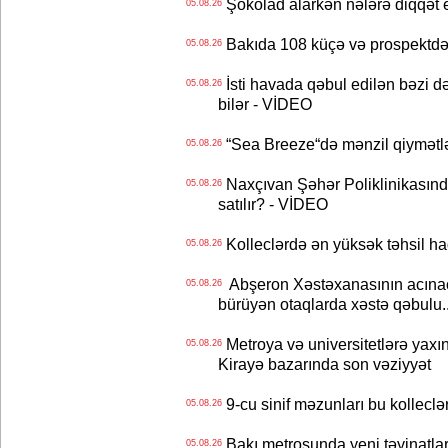
Şokolad alarkən nələrə diqqət 
05.08.26
Bakıda 108 küçə və prospektdə 
05.08.26
İsti havada qəbul edilən bəzi d
05.08.26
bilər - VİDEO
“Sea Breeze“də mənzil qiymətlər
05.08.26
Naxçıvan Şəhər Poliklinikasında
05.08.26
satılır? - VİDEO
Kolleclərdə ən yüksək təhsil haq
05.08.26
Abşeron Xəstəxanasının acınaca
05.08.26
bürüyən otaqlarda xəstə qəbulu..
Metroya və universitetlərə yaxın
05.08.26
Kirayə bazarında son vəziyyət
9-cu sinif məzunları bu kolleclə
05.08.26
Bakı metrosunda yeni təyinatlar
05.08.26