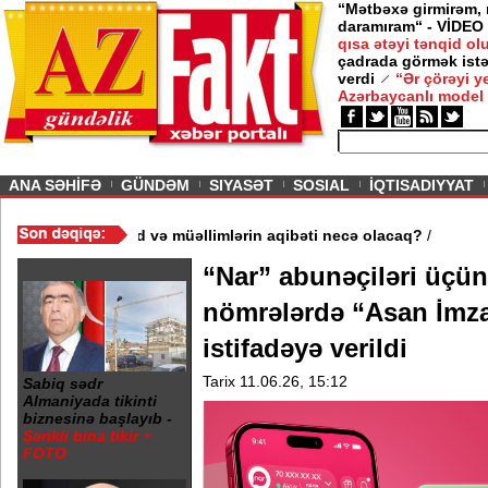
“Mətbəxə girmirəm,
daramıram“ - VİDEO
qısa ətəyi tənqid o
çadrada görmək istə
verdi
“Ər çörəyi 
Azərbaycanlı model
ious
ANA SƏHİFƏ
GÜNDƏM
SIYASƏT
SOSIAL
İQTISADIYYAT
məktəb bağlandı - Şagird və müəllimlərin aqibəti necə olacaq?
/
“Nar” abunəçiləri üçü
nömrələrdə “Asan İmza
istifadəyə verildi
Tarix 11.06.26, 15:12
Sabiq sədr
Almaniyada tikinti
biznesinə başlayıb -
Şərikli bina tikir +
FOTO