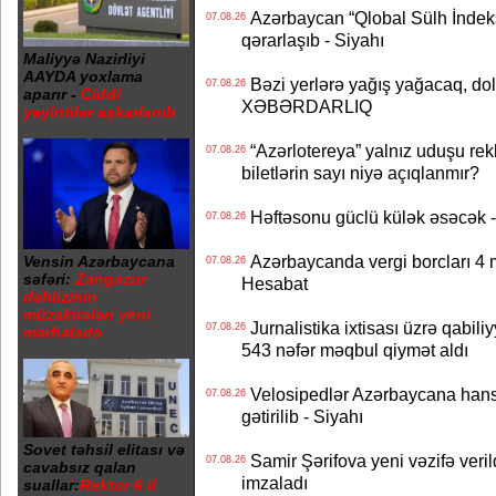
Azərbaycan “Qlobal Sülh İndek
07.08.26
qərarlaşıb - Siyahı
Maliyyə Nazirliyi
AAYDA yoxlama
Bəzi yerlərə yağış yağacaq, do
07.08.26
aparır -
Ciddi
XƏBƏRDARLIQ
yeyintilər aşkarlanıb
“Azərlotereya” yalnız uduşu rek
07.08.26
biletlərin sayı niyə açıqlanmır?
Həftəsonu güclü külək əsəcə
07.08.26
Azərbaycanda vergi borcları 4 m
Vensin Azərbaycana
07.08.26
səfəri:
Zəngəzur
Hesabat
dəhlizinin
müzakirələri yeni
Jurnalistika ixtisası üzrə qabiliy
07.08.26
mərhələdə
543 nəfər məqbul qiymət aldı
Velosipedlər Azərbaycana hans
07.08.26
gətirilib - Siyahı
Sovet təhsil elitası və
Samir Şərifova yeni vəzifə veri
07.08.26
cavabsız qalan
imzaladı
suallar:
Rektor 6 il