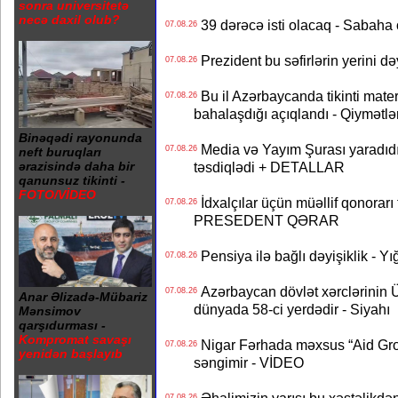
sonra universitetə
necə daxil olub?
39 dərəcə isti olacaq - Sabaha
07.08.26
Prezident bu səfirlərin yerini d
07.08.26
Bu il Azərbaycanda tikinti mater
07.08.26
bahalaşdığı açıqlandı - Qiymətlə
Binəqədi rayonunda
Media və Yayım Şurası yaradıdı 
07.08.26
neft buruqları
təsdiqlədi + DETALLAR
ərazisində daha bir
qanunsuz tikinti -
FOTO/VİDEO
İdxalçılar üçün müəllif qonorarı
07.08.26
PRESEDENT QƏRAR
Pensiya ilə bağlı dəyişiklik - Yı
07.08.26
Azərbaycan dövlət xərclərinin
07.08.26
Anar Əlizadə-Mübariz
dünyada 58-ci yerdədir - Siyahı
Mənsimov
qarşıdurması -
Kompromat savaşı
Nigar Fərhada məxsus “Aid Grou
07.08.26
yenidən başlayıb
səngimir - VİDEO
07.08.26