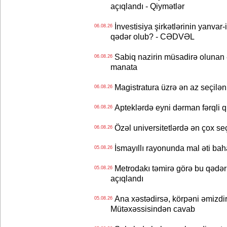
açıqlandı - Qiymətlər
İnvestisiya şirkətlərinin yanvar-
06.08.26
qədər olub? - CƏDVƏL
Sabiq nazirin müsadirə olunan ə
06.08.26
manata
Magistratura üzrə ən az seçilən 
06.08.26
Apteklərdə eyni dərman fərqli q
06.08.26
Özəl universitetlərdə ən çox seç
06.08.26
İsmayıllı rayonunda mal əti ba
05.08.26
Metrodakı təmirə görə bu qədər 
05.08.26
açıqlandı
Ana xəstədirsə, körpəni əmizdir
05.08.26
Mütəxəssisindən cavab