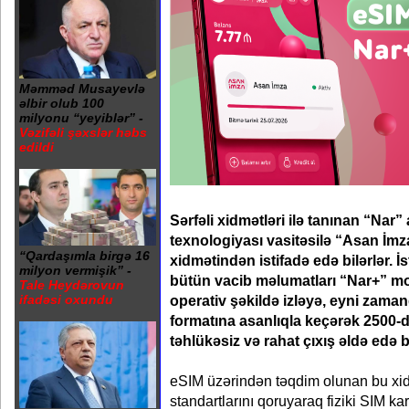
Məmməd Musayevlə
əlbir olub 100
milyonu “yeyiblər” -
Vəzifəli şəxslər həbs
edildi
Sərfəli xidmətləri ilə tanınan “Nar”
texnologiyası vasitəsilə “Asan İm
“Qardaşımla birgə 16
xidmətindən istifadə edə bilərlər. İs
milyon vermişik” -
bütün vacib məlumatları “Nar+” mobi
Tale Heydərovun
operativ şəkildə izləyə, eyni zaman
ifadəsi oxundu
formatına asanlıqla keçərək 2500-
təhlükəsiz və rahat çıxış əldə edə bi
eSIM üzərindən təqdim olunan bu xid
standartlarını qoruyaraq fiziki SIM kart