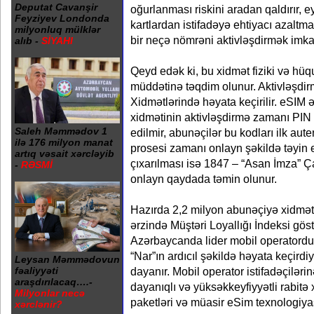
Deputat Cavanşir
oğurlanması riskini aradan qaldırır, 
Feyziyev Londonda
kartlardan istifadəyə ehtiyacı azaltma
milyonluq mülklər
bir neçə nömrəni aktivləşdirmək imkan
alıb -
SİYAHI
Qeyd edək ki, bu xidmət fiziki və hüqu
müddətinə təqdim olunur. Aktivləşdir
Xidmətlərində həyata keçirilir. eSIM 
xidmətinin aktivləşdirmə zamanı PIN
Saleh Məmmədov 1
edilmir, abunəçilər bu kodları ilk aut
ilə 176 milyon manat
prosesi zamanı onlayn şəkildə təyin e
artıq vəsait xərcləyib
çıxarılması isə 1847 – “Asan İmza” Ça
-
RƏSMİ
onlayn qaydada təmin olunur.
Hazırda 2,2 milyon abunəçiyə xidmət 
ərzində Müştəri Loyallığı İndeksi gös
Azərbaycanda lider mobil operatordu
“Nar”ın ardıcıl şəkildə həyata keçird
Leysan Məmmədovun
dayanır. Mobil operator istifadəçilərin
fəaliyyəti
araşdırılacaq….-
dayanıqlı və yüksəkkeyfiyyətli rabitə x
Milyonlar necə
paketləri və müasir eSim texnologiyas
xərclənir?