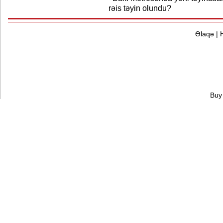
rəis təyin olundu?
Əlaqə
|
Buy 