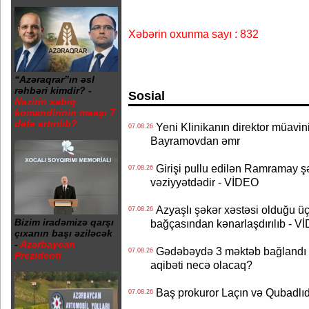
Xəbərin oxunma sayı : 832
“Azəraqrar”ın əsl
rəhbəri kimdir? -
Sosial
Nazirin sabiq
komandirinin maaşı 7
dəfə artırılıb?
Yeni Klinikanın direktor müavini 
07.08.26
Bayramovdan əmr
Girişi pullu edilən Ramramay şə
07.08.26
vəziyyətdədir - VİDEO
Azyaşlı şəkər xəstəsi olduğu ü
07.08.26
Bizim iradəmizə qarşı
bağçasından kənarlaşdırılıb - V
çıxanın başı əziləcək
-
Azərbaycan
Gədəbəydə 3 məktəb bağlandı - 
07.08.26
Prezidenti
aqibəti necə olacaq?
Baş prokuror Laçın və Qubadl
07.08.26