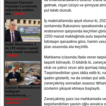
Deputat Cavanşir
getmək, nişan üzüyü və şirniyyat alm
Feyziyev Londonda
pul tələb olunub.
milyonluq mülklər
alıb -
SİYAHI
İş materiallarında qeyd olunur ki, 202
sonlarında Bakıxanov qəsəbəsində yer
restoranının qarşısında keçirilən gö
1550 manat məbləğində pulu təqsirlən
İstintaqın qənaətinə görə, həmin vəs
Saleh Məmmədov 1
plan əsasında ələ keçirilib.
ilə 176 milyon manat
artıq vəsait xərcləyib
-
RƏSMİ
Məhkəmə iclasında ifadə verən təqsi
təqsirli bilməyib. O bildirib ki, zərər
olub və yalnız onun ailə qurmaq istə
Təqsirləndirilən şəxs iddia edib ki, 
qadını göstərib, nə də ondan pul alıb
zərərçəkmiş sonradan əsassız ittihaml
Leysan Məmmədovun
üzvlərini şikayət etməyə başlayıb.
fəaliyyəti
araşdırılacaq….-
Zərərçəkmiş şəxs isə məhkəmədə verdi
Milyonlar necə
xərclənir?
təqsirləndirilən şəxsin oğlu əvvəlcə 