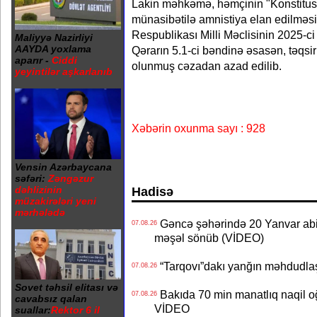
Lakin məhkəmə, həmçinin "Konstitusiy
münasibətilə amnistiya elan edilmə
Respublikası Milli Məclisinin 2025-ci il
Maliyyə Nazirliyi
AAYDA yoxlama
Qərarın 5.1-ci bəndinə əsasən, təqsir
aparır -
Ciddi
olunmuş cəzadan azad edilib.
yeyintilər aşkarlanıb
Xəbərin oxunma sayı : 928
Vensin Azərbaycana
səfəri:
Zəngəzur
dəhlizinin
Hadisə
müzakirələri yeni
mərhələdə
Gəncə şəhərində 20 Yanvar abidə
07.08.26
məşəl sönüb (VİDEO)
“Tarqovı”dakı yanğın məhdudla
07.08.26
Sovet təhsil elitası və
Bakıda 70 min manatlıq naqil oğ
07.08.26
cavabsız qalan
VİDEO
suallar:
Rektor 6 il