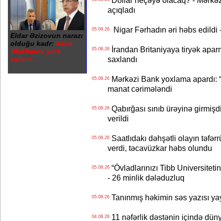
Dollar neçəyə olacaq? - Mərkə
açıqladı
Nigar Fərhadın əri həbs edildi 
05.08.26
Eldar Əzizovun narazı
olduğu kadr:
Xalid
İrandan Britaniyaya tiryək apar
05.08.26
Ələkbərov yola
saxlandı
salınır...
Mərkəzi Bank yoxlama apardı: “
05.08.26
manat cərimələndi
Qabırğası sınıb ürəyinə girmişdi
05.08.26
verildi
Saatlıdakı dəhşətli olayın təfərr
05.08.26
verdi, təcavüzkar həbs olundu
“Övladlarınızı Tibb Universiteti
05.08.26
- 26 minlik dələduzluq
Tanınmış həkimin səs yazısı yay
05.08.26
11 nəfərlik dəstənin içində dün
04.08.26