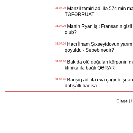
Mənzil təmiri adı ilə 574 min ma
31.07.26
TƏFƏRRÜAT
Martin Ryan işi: Fransanın gizli
31.07.26
olub?
Hacı İlham Şıxseyidovun yarım
31.07.26
qoyuldu - Səbəb nədir?
Bakıda ölü doğulan körpənin me
31.07.26
klinika ilə bağlı QƏRAR
Barışıq adı ilə evə çağırıb işgən
31.07.26
dəhşətli hadisə
Əlaqə
|