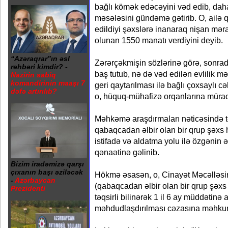
bağlı kömək edəcəyini vəd edib, daha
məsələsini gündəmə gətirib. O, ailə
edildiyi şəxslərə inanaraq nişan məra
olunan 1550 manatı verdiyini deyib.
“Azəraqrar”ın əsl
Zərərçəkmişin sözlərinə görə, sonrad
rəhbəri kimdir? -
baş tutub, nə də vəd edilən evlilik m
Nazirin sabiq
komandirinin maaşı 7
geri qaytarılması ilə bağlı çoxsaylı c
dəfə artırılıb?
o, hüquq-mühafizə orqanlarına mürac
Məhkəmə araşdırmaları nəticəsində tə
qabaqcadan əlbir olan bir qrup şəxs 
istifadə və aldatma yolu ilə özgənin 
qənaətinə gəlinib.
Bizim iradəmizə qarşı
çıxanın başı əziləcək
Hökmə əsasən, o, Cinayət Məcəlləsi
-
Azərbaycan
(qabaqcadan əlbir olan bir qrup şəxs 
Prezidenti
təqsirli bilinərək 1 il 6 ay müddətinə 
məhdudlaşdırılması cəzasına məhkum