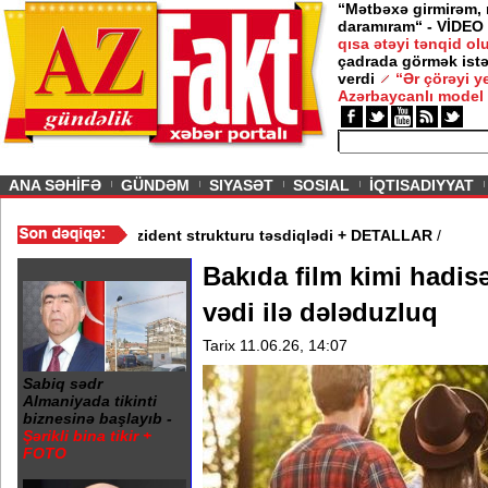
“Mətbəxə girmirəm,
daramıram“ - VİDEO
qısa ətəyi tənqid o
çadrada görmək istə
verdi
“Ər çörəyi 
Azərbaycanlı model
ious
ANA SƏHİFƏ
GÜNDƏM
SIYASƏT
SOSIAL
İQTISADIYYAT
yım Şurası yaradıdı - Prezident strukturu təsdiqlədi + DETALLAR
/
Bakıda film kimi hadis
vədi ilə dələduzluq
Tarix 11.06.26, 14:07
Sabiq sədr
Almaniyada tikinti
biznesinə başlayıb -
Şərikli bina tikir +
FOTO