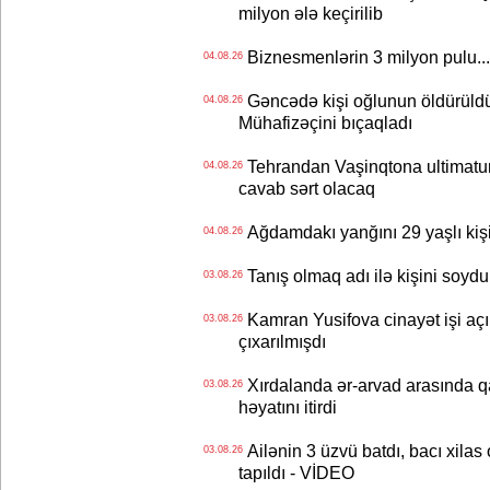
milyon ələ keçirilib
Biznesmenlərin 3 milyon pulu..
04.08.26
Gəncədə kişi oğlunun öldürüldüy
04.08.26
Mühafizəçini bıçaqladı
Tehrandan Vaşinqtona ultimatu
04.08.26
cavab sərt olacaq
Ağdamdakı yanğını 29 yaşlı kişi
04.08.26
Tanış olmaq adı ilə kişini soydu
03.08.26
Kamran Yusifova cinayət işi açıld
03.08.26
çıxarılmışdı
Xırdalanda ər-arvad arasında qa
03.08.26
həyatını itirdi
Ailənin 3 üzvü batdı, bacı xilas
03.08.26
tapıldı - VİDEO