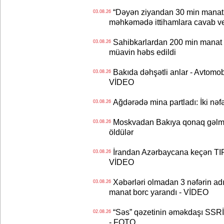
“Dəyən ziyandan 30 min manat
03.08.26
məhkəmədə ittihamlara cavab ve
Sahibkarlardan 200 min manat rü
03.08.26
müavin həbs edildi
Bakıda dəhşətli anlar - Avtomobil
03.08.26
VİDEO
Ağdərədə mina partladı: İki nəfə
03.08.26
Moskvadan Bakıya qonaq gəlmişd
03.08.26
öldülər
İrandan Azərbaycana keçən TIR-
03.08.26
VİDEO
Xəbərləri olmadan 3 nəfərin adın
03.08.26
manat borc yarandı - VİDEO
“Səs” qəzetinin əməkdaşı SSRİ 
02.08.26
- FOTO