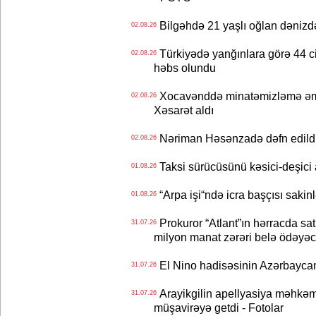
Bilgəhdə 21 yaşlı oğlan dənizdə b
02.08.26
Türkiyədə yanğınlara görə 44 cina
02.08.26
həbs olundu
Xocavənddə minatəmizləmə əm
02.08.26
Xəsarət aldı
Nəriman Həsənzadə dəfn edildi 
02.08.26
Taksi sürücüsünü kəsici-deşici a
01.08.26
“Arpa işi“ndə icra başçısı sa
01.08.26
Prokuror “Atlant”ın hərracda satı
31.07.26
milyon manat zərəri belə ödəyəc
El Nino hadisəsinin Azərbaycana
31.07.26
Arayikgilin apellyasiya məhkəm
31.07.26
müşavirəyə getdi - Fotolar