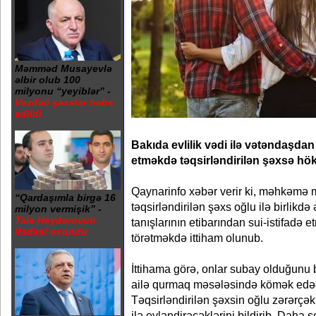
Məmməd Musayevlə
əlbir olub 100
milyonu “yeyiblər” -
Vəzifəli şəxslər həbs
edildi
Bakıda evlilik vədi ilə vətəndaşda
etməkdə təqsirləndirilən şəxsə h
Qaynarinfo xəbər verir ki, məhkəmə m
“Qardaşımla birgə 16
təqsirləndirilən şəxs oğlu ilə birlikd
milyon vermişik” -
Tale Heydərovun
tanışlarının etibarından sui-istifadə
ifadəsi oxundu
törətməkdə ittiham olunub.
İttihama görə, onlar subay olduğunu b
ailə qurmaq məsələsində kömək edəcə
Təqsirləndirilən şəxsin oğlu zərərçək
ilə evləndirəcəklərini bildirib. Daha s