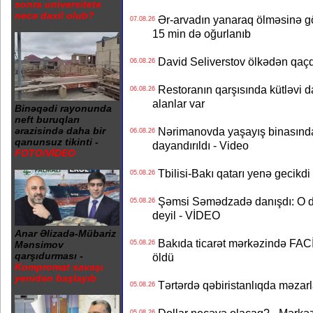
sonra universitetə
necə daxil olub?
Ər-arvadın yanaraq ölməsinə gö
07.08.26
15 min də oğurlanıb
David Seliverstov ölkədən qaç
06.08.26
Restoranın qarşısında kütləvi d
06.08.26
alanlar var
Binəqədi rayonunda
neft buruqları
Nərimanovda yaşayış binasındakı 
ərazisində daha bir
06.08.26
qanunsuz tikinti -
dayandırıldı - Video
FOTO/VİDEO
Tbilisi-Bakı qatarı yenə gecikdi 
05.08.26
Şəmsi Səmədzadə danışdı: O d
05.08.26
deyil - VİDEO
Anar Əlizadə-Mübariz
Bakıda ticarət mərkəzində FACİƏ
05.08.26
Mənsimov
qarşıdurması -
öldü
Kompromat savaşı
yenidən başlayıb
Tərtərdə qəbiristanlıqda məzarla
05.08.26
05.08.26