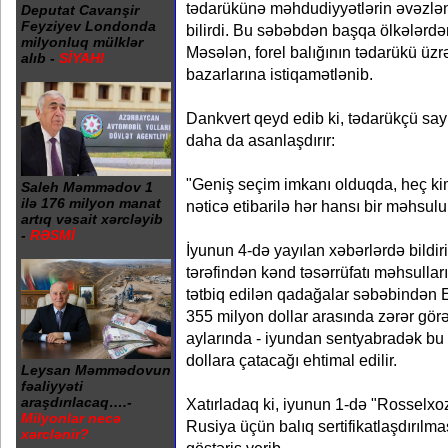
tədarükünə məhdudiyyətlərin əvəzlən
Deputat Cavanşir
Feyziyev Londonda
bilirdi. Bu səbəbdən başqa ölkələrdən
milyonluq mülklər
Məsələn, forel balığının tədarükü üzr
alıb -
SİYAHI
bazarlarına istiqamətlənib.
Dankvert qeyd edib ki, tədarükçü sayı
daha da asanlaşdırır:
"Geniş seçim imkanı olduqda, heç kim
Saleh Məmmədov 1
ilə 176 milyon manat
nəticə etibarilə hər hansı bir məhsulun
artıq vəsait xərcləyib
-
RƏSMİ
İyunun 4-də yayılan xəbərlərdə bildiri
tərəfindən kənd təsərrüfatı məhsulla
tətbiq edilən qadağalar səbəbindən E
355 milyon dollar arasında zərər gör
aylarında - iyundan sentyabradək bu
dollara çatacağı ehtimal edilir.
Leysan Məmmədovun
fəaliyyəti
araşdırılacaq….-
Xatırladaq ki, iyunun 1-də "Rosselx
Milyonlar necə
Rusiya üçün balıq sertifikatlaşdırılm
xərclənir?