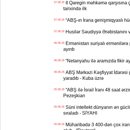
II Qaregin məhkəmə qarşısına çı
07.08.26
tarixində ilk
“ABŞ-ın İrana genişmiqyaslı hüc
07.08.26
Husilər Səudiyyə Ərəbistanını vu
07.08.26
Ermənistan suriyalı ermənilərə p
06.08.26
ayırıb
“Netanyahu ilə aramızda fikir ayr
06.08.26
ABŞ Mərkəzi Kəşfiyyat İdarəsi g
06.08.26
yaradıb - Kuba üzrə
“ABŞ ilə İsrail İranı 48 saat ərzi
05.08.26
Pezeşkian
Süni intellekt dünyanın ən güclü
05.08.26
sıraladı - SİYAHI
Müharibədə 3 400-dən çox iranl
05.08.26