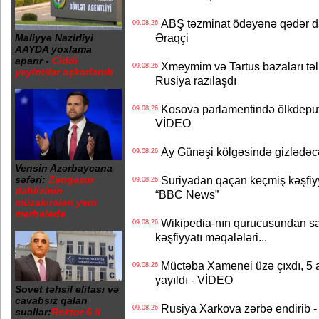
ABŞ təzminat ödəyənə qədər da
09.08.26
Əraqçi
Maliyyə Nazirliyi
AAYDA yoxlama
aparır -
Ciddi
Xmeymim və Tartus bazaları təli
09.08.26
yeyintilər aşkarlanıb
Rusiya razılaşdı
Kosova parlamentində ölkdeputa
09.08.26
VİDEO
Ay Günəşi kölgəsində gizlədəcək 
09.08.26
Vensin Azərbaycana
səfəri:
Zəngəzur
Suriyadan qaçan keçmiş kəşfiyya
09.08.26
dəhlizinin
“BBC News”
müzakirələri yeni
mərhələdə
Wikipedia-nın qurucusundan sa
09.08.26
kəşfiyyatı məqalələri...
Müctəba Xamenei üzə çıxdı, 5 ay
09.08.26
yayıldı - VİDEO
Sovet təhsil elitası və
cavabsız qalan
Rusiya Xarkova zərbə endirib - 
09.08.26
suallar:
Rektor 6 il