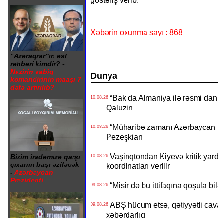
göstəriş verib.
Xəbərin oxunma sayı : 868
“Azəraqrar”ın əsl
rəhbəri kimdir? -
Nazirin sabiq
Dünya
komandirinin maaşı 7
dəfə artırılıb?
“Bakıda Almaniya ilə rəsmi danış
10.08.26
Qaluzin
“Müharibə zamanı Azərbaycan b
10.08.26
Pezeşkian
Vaşinqtondan Kiyevə kritik yard
Bizim iradəmizə qarşı
10.08.26
çıxanın başı əziləcək
koordinatları verilir
-
Azərbaycan
Prezidenti
“Misir də bu ittifaqına qoşula bil
09.08.26
ABŞ hücum etsə, qətiyyətli cava
09.08.26
xəbərdarlıq