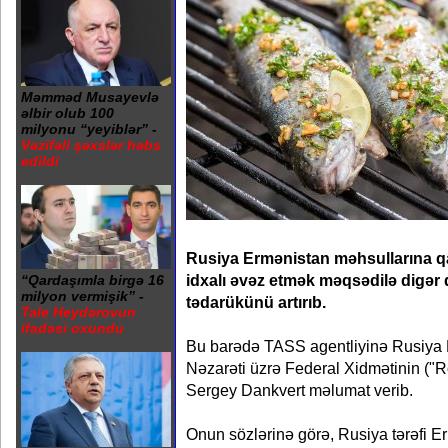
Məmməd Musayevlə
əlbir olub 100
milyonu “yeyiblər” -
Vəzifəli şəxslər həbs
edildi
Rusiya Ermənistan məhsullarına 
idxalı əvəz etmək məqsədilə digər 
“Qardaşımla birgə 16
milyon vermişik” -
tədarükünü artırıb.
Tale Heydərovun
ifadəsi oxundu
Bu barədə TASS agentliyinə Rusiya B
Nəzarəti üzrə Federal Xidmətinin ("
Sergey Dankvert məlumat verib.
Onun sözlərinə görə, Rusiya tərəfi E