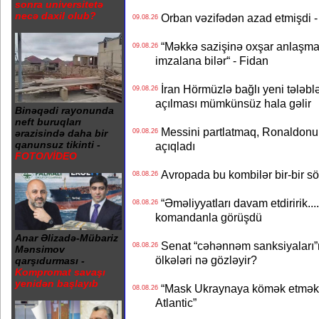
sonra universitetə
necə daxil olub?
Orban vəzifədən azad etmişdi -
09.08.26
“Məkkə sazişinə oxşar anlaşma Q
09.08.26
imzalana bilər“ - Fidan
İran Hörmüzlə bağlı yeni tələblə
09.08.26
açılması mümkünsüz hala gəlir
Binəqədi rayonunda
neft buruqları
Messini partlatmaq, Ronaldonu 
09.08.26
ərazisində daha bir
qanunsuz tikinti -
açıqladı
FOTO/VİDEO
Avropada bu kombilər bir-bir sök
08.08.26
“Əməliyyatları davam etdiririk...
08.08.26
komandanla görüşdü
Anar Əlizadə-Mübariz
Senat “cəhənnəm sanksiyaları”nı
08.08.26
Mənsimov
ölkələri nə gözləyir?
qarşıdurması -
Kompromat savaşı
yenidən başlayıb
“Mask Ukraynaya kömək etməkdə
08.08.26
Atlantic”