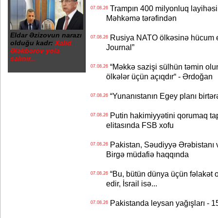
Trampın 400 milyonluq layihəsinin
07.08.26
Məhkəmə tərəfindən
Eldar Əzizovun narazı
Rusiya NATO ölkəsinə hücum edə
07.08.26
olduğu kadr:
Xalid
Journal”
Ələkbərov yola
salınır...
“Məkkə sazişi sülhün təmin olu
07.08.26
ölkələr üçün açıqdır“ - Ərdoğan
“Yunanıstanın Egey planı birtərə
07.08.26
Putin hakimiyyətini qorumaq tapş
07.08.26
elitasında FSB xofu
Pakistan, Səudiyyə Ərəbistanı v
07.08.26
Birgə müdafiə haqqında
“Bu, bütün dünya üçün fəlakət o
07.08.26
edir, İsrail isə...
Pakistanda leysan yağışları - 1
07.08.26