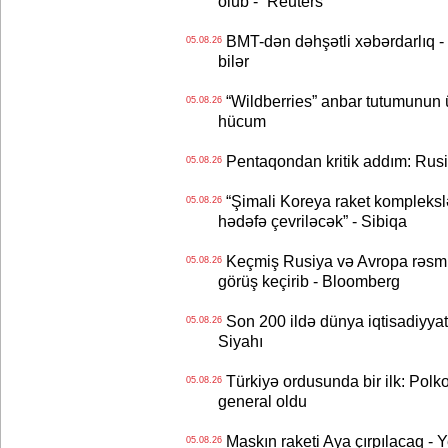
olub - “Reuters“
BMT-dən dəhşətli xəbərdarlıq - 
05.08.26
bilər
“Wildberries” anbar tutumunun üçd
05.08.26
hücum
Pentaqondan kritik addım: Rusiy
05.08.26
“Şimali Koreya raket kompleksl
05.08.26
hədəfə çevriləcək” - Sibiqa
Keçmiş Rusiya və Avropa rəsmilə
05.08.26
görüş keçirib - Bloomberg
Son 200 ildə dünya iqtisadiyyatın
05.08.26
Siyahı
Türkiyə ordusunda bir ilk: Polk
05.08.26
general oldu
Maskın raketi Aya çırpılacaq - 
05.08.26