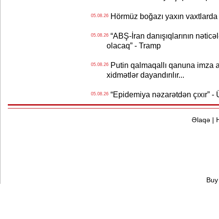
Hörmüz boğazı yaxın vaxtlarda 
05.08.26
“ABŞ-İran danışıqlarının nəticə
05.08.26
olacaq” - Tramp
Putin qalmaqallı qanuna imza at
05.08.26
xidmətlər dayandırılır...
“Epidemiya nəzarətdən çıxır” -
05.08.26
Əlaqə
|
Buy 