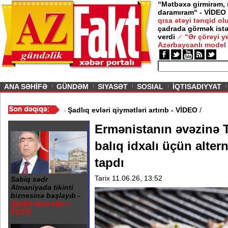
“Mətbəxə girmirəm,
daramıram“ - VİDEO
qısa ətəyi tənqid o
çadrada görmək istə
verdi
“Ər çörəyi 
Azərbaycanlı model
ious
ANA SƏHİFƏ
GÜNDƏM
SIYASƏT
SOSIAL
İQTISADIYYAT
ƏRDARLIQ
/
Toylar başlayır - Şadlıq evləri qiymətləri artırıb - VİDEO
/
Ermənistanın əvəzinə 
balıq idxalı üçün altern
tapdı
Tarix 11.06.26, 13:52
Sabiq sədr
Almaniyada tikinti
biznesinə başlayıb -
Şərikli bina tikir +
FOTO