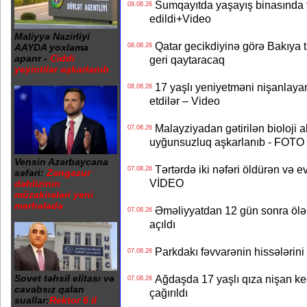
Sumqayıtda yaşayış binasında ya
09.08.26
edildi+Video
Maliyyə Nazirliyi
Qatar gecikdiyinə görə Bakıya t
AAYDA yoxlama
08.08.26
aparır -
Ciddi
geri qaytaracaq
yeyintilər aşkarlanıb
17 yaşlı yeniyetməni nişanlayan
08.08.26
etdilər – Video
Malayziyadan gətirilən bioloji a
07.08.26
uyğunsuzluq aşkarlanıb - FOTO
Vensin Azərbaycana
Tərtərdə iki nəfəri öldürən və ev
07.08.26
səfəri:
Zəngəzur
VİDEO
dəhlizinin
müzakirələri yeni
mərhələdə
Əməliyyatdan 12 gün sonra ölən A
07.08.26
açıldı
Parkdakı fəvvarənin hissələrini 
07.08.26
Sovet təhsil elitası və
Ağdaşda 17 yaşlı qıza nişan keçir
07.08.26
cavabsız qalan
çağırıldı
suallar:
Rektor 6 il