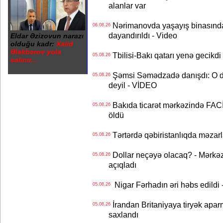
alanlar var
Nərimanovda yaşayış binasındakı 
06.08.26
dayandırıldı - Video
Eldar Əzizovun narazı
olduğu kadr:
Xalid
Ələkbərov yola
Tbilisi-Bakı qatarı yenə gecikdi 
05.08.26
salınır...
Şəmsi Səmədzadə danışdı: O d
05.08.26
deyil - VİDEO
Bakıda ticarət mərkəzində FACİƏ
05.08.26
öldü
Tərtərdə qəbiristanlıqda məzarla
05.08.26
Dollar neçəyə olacaq? - Mərkə
05.08.26
açıqladı
Nigar Fərhadın əri həbs edildi 
05.08.26
İrandan Britaniyaya tiryək apar
05.08.26
saxlandı