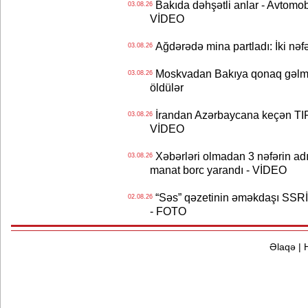
Bakıda dəhşətli anlar - Avtomobil
03.08.26
VİDEO
Ağdərədə mina partladı: İki nəfə
03.08.26
Moskvadan Bakıya qonaq gəlmişd
03.08.26
öldülər
İrandan Azərbaycana keçən TIR-
03.08.26
VİDEO
Xəbərləri olmadan 3 nəfərin adın
03.08.26
manat borc yarandı - VİDEO
“Səs” qəzetinin əməkdaşı SSRİ 
02.08.26
- FOTO
Əlaqə
|