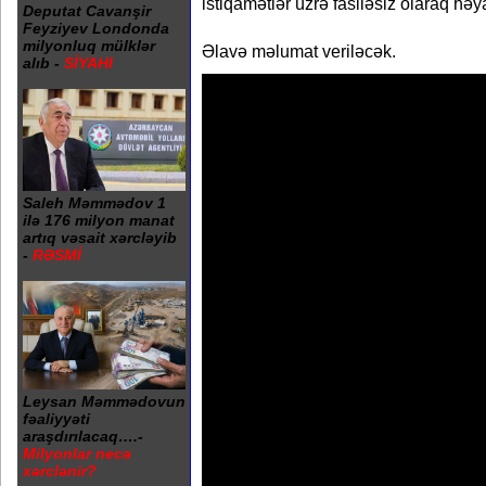
istiqamətlər üzrə fasiləsiz olaraq həyat
Deputat Cavanşir
Feyziyev Londonda
milyonluq mülklər
Əlavə məlumat veriləcək.
alıb -
SİYAHI
Saleh Məmmədov 1
ilə 176 milyon manat
artıq vəsait xərcləyib
-
RƏSMİ
Leysan Məmmədovun
fəaliyyəti
araşdırılacaq….-
Milyonlar necə
xərclənir?