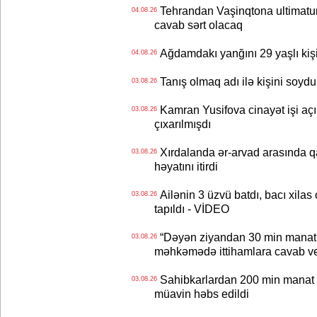
Tehrandan Vaşinqtona ultimatu
04.08.26
cavab sərt olacaq
Ağdamdakı yanğını 29 yaşlı kişi
04.08.26
Tanış olmaq adı ilə kişini soydu
03.08.26
Kamran Yusifova cinayət işi açıld
03.08.26
çıxarılmışdı
Xırdalanda ər-arvad arasında qa
03.08.26
həyatını itirdi
Ailənin 3 üzvü batdı, bacı xilas
03.08.26
tapıldı - VİDEO
“Dəyən ziyandan 30 min manat
03.08.26
məhkəmədə ittihamlara cavab ve
Sahibkarlardan 200 min manat rü
03.08.26
müavin həbs edildi