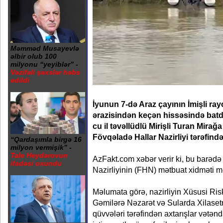
Məmməd Musayevlə
əlbir olub 100
milyonu “yeyiblər” -
Vəzifəli şəxslər həbs
edildi
İyunun 7-də Araz çayının İmişli ra
ərazisindən keçən hissəsində batd
cu il təvəllüdlü Mirişli Turan Mirağ
Fövqəladə Hallar Nazirliyi tərəfində
“Qardaşımla birgə 16
milyon vermişik” -
Tale Heydərovun
AzFakt.com xəbər verir ki, bu barəd
ifadəsi oxundu
Nazirliyinin (FHN) mətbuat xidməti m
Məlumata görə, nazirliyin Xüsusi Ris
Gəmilərə Nəzarət və Sularda Xilaset
qüvvələri tərəfindən axtarışlar vətən