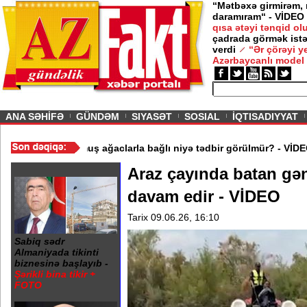
“Mətbəxə girmirəm,
daramıram“ - VİDEO
qısa ətəyi tənqid o
çadrada görmək istə
 -
Nigar
verdi
“Ər çörəyi 
Azərbaycanlı model
ious
ANA SƏHİFƏ
GÜNDƏM
SIYASƏT
SOSIAL
İQTISADIYYAT
ılaşdı
/
Binəqədidə qurumuş ağaclarla bağlı niyə tədbir görülmür
Araz çayında batan gən
davam edir - VİDEO
Tarix 09.06.26, 16:10
Sabiq sədr
Almaniyada tikinti
biznesinə başlayıb -
Şərikli bina tikir +
FOTO