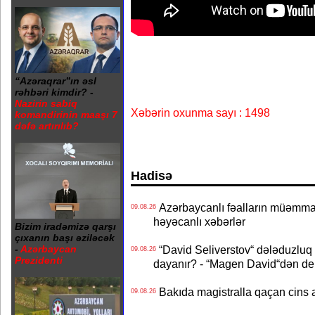
“Azəraqrar”ın əsl
rəhbəri kimdir? -
Nazirin sabiq
Xəbərin oxunma sayı : 1498
komandirinin maaşı 7
dəfə artırılıb?
Hadisə
Azərbaycanlı fəalların müəmmal
09.08.26
həyəcanlı xəbərlər
Bizim iradəmizə qarşı
çıxanın başı əziləcək
-
Azərbaycan
“David Seliverstov“ dələduzluq 
09.08.26
Prezidenti
dayanır? - “Magen David“dən de
Bakıda magistralla qaçan cins a
09.08.26