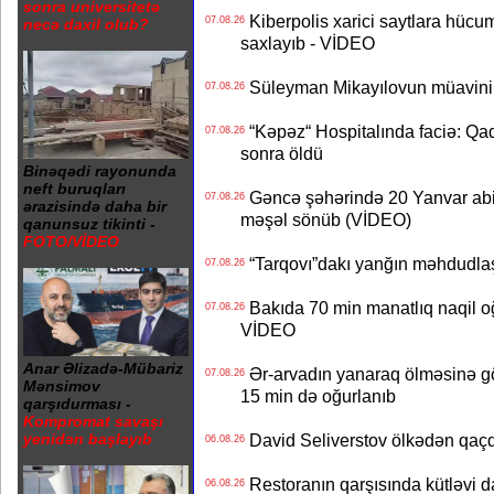
sonra universitetə
Kiberpolis xarici saytlara hücum
07.08.26
necə daxil olub?
saxlayıb - VİDEO
Süleyman Mikayılovun müavinin
07.08.26
“Kəpəz“ Hospitalında faciə: Qad
07.08.26
sonra öldü
Binəqədi rayonunda
neft buruqları
Gəncə şəhərində 20 Yanvar abidə
07.08.26
ərazisində daha bir
məşəl sönüb (VİDEO)
qanunsuz tikinti -
FOTO/VİDEO
“Tarqovı”dakı yanğın məhdudla
07.08.26
Bakıda 70 min manatlıq naqil oğ
07.08.26
VİDEO
Anar Əlizadə-Mübariz
Ər-arvadın yanaraq ölməsinə gö
07.08.26
Mənsimov
15 min də oğurlanıb
qarşıdurması -
Kompromat savaşı
yenidən başlayıb
David Seliverstov ölkədən qaç
06.08.26
Restoranın qarşısında kütləvi d
06.08.26