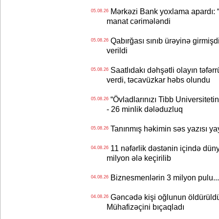
Mərkəzi Bank yoxlama apardı: “
05.08.26
manat cərimələndi
Qabırğası sınıb ürəyinə girmişdi
05.08.26
verildi
Saatlıdakı dəhşətli olayın təfərr
05.08.26
verdi, təcavüzkar həbs olundu
“Övladlarınızı Tibb Universiteti
05.08.26
- 26 minlik dələduzluq
Tanınmış həkimin səs yazısı yay
05.08.26
11 nəfərlik dəstənin içində dün
04.08.26
milyon ələ keçirilib
Biznesmenlərin 3 milyon pulu..
04.08.26
Gəncədə kişi oğlunun öldürüldüy
04.08.26
Mühafizəçini bıçaqladı