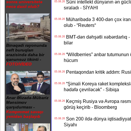
Süni intellekt dünyanın ən güclü
sonra universitetə
05.08.26
necə daxil olub?
sıraladı - SİYAHI
Müharibədə 3 400-dən çox iranl
05.08.26
olub - “Reuters“
BMT-dən dəhşətli xəbərdarlıq - 
05.08.26
bilər
Binəqədi rayonunda
neft buruqları
“Wildberries” anbar tutumunun üçd
ərazisində daha bir
05.08.26
qanunsuz tikinti -
hücum
FOTO/VİDEO
Pentaqondan kritik addım: Rusiy
05.08.26
“Şimali Koreya raket kompleksl
05.08.26
hədəfə çevriləcək” - Sibiqa
Anar Əlizadə-Mübariz
Keçmiş Rusiya və Avropa rəsmilə
05.08.26
Mənsimov
görüş keçirib - Bloomberg
qarşıdurması -
Kompromat savaşı
yenidən başlayıb
Son 200 ildə dünya iqtisadiyyatın
05.08.26
Siyahı