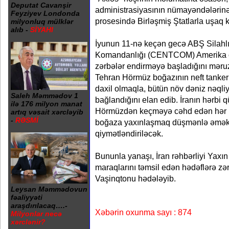
Deputat Cavanşir
administrasiyasının nümayəndələrinə
Feyziyev Londonda
prosesində Birləşmiş Ştatlarla uşaq k
milyonluq mülklər
alıb -
SİYAHI
İyunun 11-nə keçən gecə ABŞ Silahlı
Komandanlığı (CENTCOM) Amerika or
zərbələr endirməyə başladığını məru
Tehran Hörmüz boğazının neft tankerlə
daxil olmaqla, bütün növ dəniz nəqliy
Saleh Məmmədov 1
bağlandığını elan edib. İranın hərbi q
ilə 176 milyon manat
Hörmüzdən keçməyə cəhd edən hər b
artıq vəsait xərcləyib
-
RƏSMİ
boğaza yaxınlaşmaq düşmənlə əməkd
qiymətləndiriləcək.
Bununla yanaşı, İran rəhbərliyi Yax
maraqlarını təmsil edən hədəflərə zə
Vaşinqtonu hədələyib.
Leysan Məmmədovun
fəaliyyəti
araşdırılacaq….-
Xəbərin oxunma sayı : 874
Milyonlar necə
xərclənir?