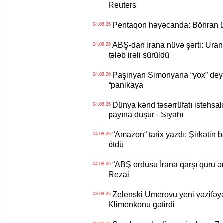
Reuters
Pentaqon həyəcanda: Böhran ü
04.08.26
ABŞ-dan İrana nüvə şərti: Uran eh
04.08.26
tələb irəli sürüldü
Paşinyan Simonyana “yox” deyib
04.08.26
“panikaya
Dünya kənd təsərrüfatı istehsalı
04.08.26
payına düşür - Siyahı
“Amazon“ tarix yazdı: Şirkətin ba
04.08.26
ötdü
“ABŞ ordusu İrana qarşı quru əmə
04.08.26
Rezai
Zelenski Umerovu yeni vəzifəyə t
03.08.26
Klimenkonu gətirdi