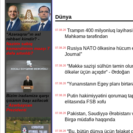
Dünya
Trampın 400 milyonluq layihəsinin
07.08.26
“Azəraqrar”ın əsl
Məhkəmə tərəfindən
rəhbəri kimdir? -
Nazirin sabiq
Rusiya NATO ölkəsinə hücum edə
komandirinin maaşı 7
07.08.26
dəfə artırılıb?
Journal”
“Məkkə sazişi sülhün təmin olu
07.08.26
ölkələr üçün açıqdır“ - Ərdoğan
“Yunanıstanın Egey planı birtərə
07.08.26
Putin hakimiyyətini qorumaq tapş
Bizim iradəmizə qarşı
07.08.26
çıxanın başı əziləcək
elitasında FSB xofu
-
Azərbaycan
Prezidenti
Pakistan, Səudiyyə Ərəbistanı v
07.08.26
Birgə müdafiə haqqında
“Bu, bütün dünya üçün fəlakət o
07.08.26