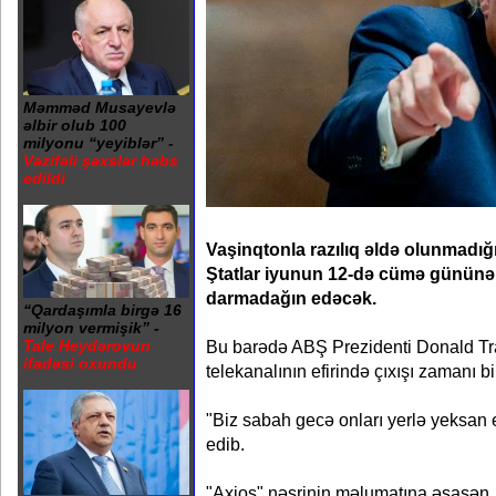
Məmməd Musayevlə
əlbir olub 100
milyonu “yeyiblər” -
Vəzifəli şəxslər həbs
edildi
Vaşinqtonla razılıq əldə olunmadığı
Ştatlar iyunun 12-də cümə gününə 
darmadağın edəcək.
“Qardaşımla birgə 16
milyon vermişik” -
Bu barədə ABŞ Prezidenti Donald T
Tale Heydərovun
ifadəsi oxundu
telekanalının efirində çıxışı zamanı bil
"Biz sabah gecə onları yerlə yeksan 
edib.
"Axios" nəşrinin məlumatına əsasən