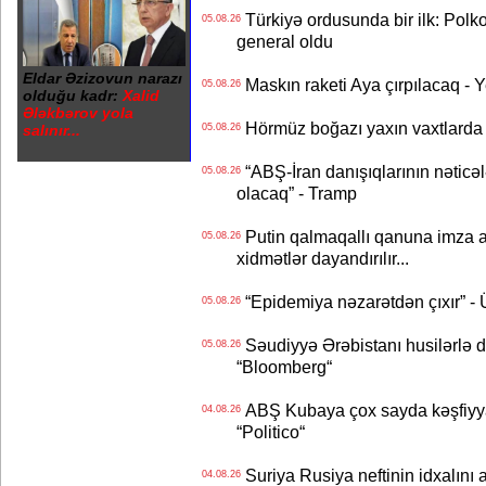
Türkiyə ordusunda bir ilk: Polk
05.08.26
general oldu
Eldar Əzizovun narazı
Maskın raketi Aya çırpılacaq - 
05.08.26
olduğu kadr:
Xalid
Ələkbərov yola
Hörmüz boğazı yaxın vaxtlarda 
salınır...
05.08.26
“ABŞ-İran danışıqlarının nəticə
05.08.26
olacaq” - Tramp
Putin qalmaqallı qanuna imza at
05.08.26
xidmətlər dayandırılır...
“Epidemiya nəzarətdən çıxır” -
05.08.26
Səudiyyə Ərəbistanı husilərlə da
05.08.26
“Bloomberg“
ABŞ Kubaya çox sayda kəşfiyyatç
04.08.26
“Politico“
Suriya Rusiya neftinin idxalını 
04.08.26