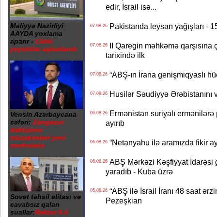
edir, İsrail isə...
Maliyyə Nazirliyi
Pakistanda leysan yağışları - 1
07.08.26
AAYDA yoxlama
aparır -
Ciddi
II Qaregin məhkəmə qarşısına çı
07.08.26
yeyintilər aşkarlanıb
tarixində ilk
“ABŞ-ın İrana genişmiqyaslı hüc
07.08.26
Husilər Səudiyyə Ərəbistanını vu
07.08.26
Ermənistan suriyalı ermənilərə p
Vensin Azərbaycana
06.08.26
səfəri:
Zəngəzur
ayırıb
dəhlizinin
müzakirələri yeni
“Netanyahu ilə aramızda fikir ayr
06.08.26
mərhələdə
ABŞ Mərkəzi Kəşfiyyat İdarəsi g
06.08.26
yaradıb - Kuba üzrə
“ABŞ ilə İsrail İranı 48 saat ərzi
05.08.26
Sovet təhsil elitası və
Pezeşkian
cavabsız qalan
suallar:
Rektor 6 il