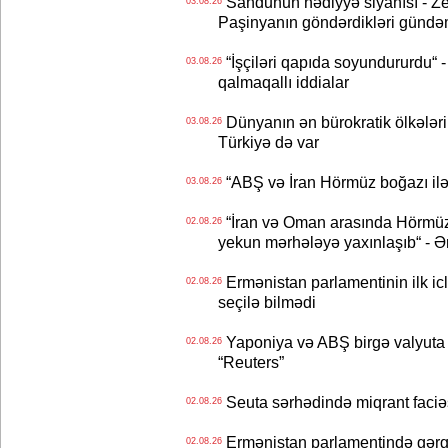
Sandunun hədiyyə siyahısı - Ze
03.08.26
Paşinyanın göndərdikləri gündə
“İşçiləri qapıda soyundururdu“ - 
03.08.26
qalmaqallı iddialar
Dünyanın ən bürokratik ölkələri
03.08.26
Türkiyə də var
“ABŞ və İran Hörmüz boğazı ilə b
03.08.26
“İran və Oman arasında Hörmüz b
02.08.26
yekun mərhələyə yaxınlaşıb“ - Ə
Ermənistan parlamentinin ilk icl
02.08.26
seçilə bilmədi
Yaponiya və ABŞ birgə valyuta 
02.08.26
“Reuters”
Seuta sərhədində miqrant faciəsi
02.08.26
Ermənistan parlamentində gərgi
02.08.26