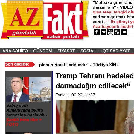
“Mətbəxə girmirəm,
daramıram“ - VİDEO
qısa ətəyi tənqid o
çadrada görmək istə
verdi
“Ər çörəyi 
Azərbaycanlı model
ious
ANA SƏHİFƏ
GÜNDƏM
SIYASƏT
SOSIAL
İQTISADIYYAT
ıldı
/
“Yunanıstanın Egey planı birtərəfli addımdır“ - Türkiyə XİN
/
Tramp Tehranı hədələdi
darmadağın ediləcək“
Tarix 11.06.26, 11:57
Sabiq sədr
Almaniyada tikinti
biznesinə başlayıb -
Şərikli bina tikir +
FOTO