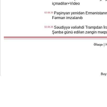
içmədilər+Video
Paşinyan yenidən Ermənistanın B
02.08.26
Fərman imzalanıb
Səudiyyə vəliəhdi Trampdan İran
02.08.26
Şənbə günü edilən zəngin məqs
Əlaqə
|
Buy 