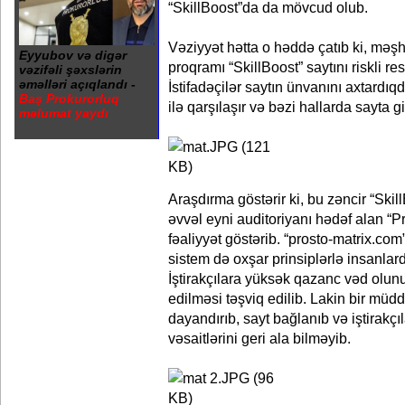
“SkillBoost”da da mövcud olub.
Vəziyyət hətta o həddə çatıb ki, məş
Eyyubov və digər
proqramı “SkillBoost” saytını riskli re
vəzifəli şəxslərin
əməlləri açıqlandı -
İstifadəçilər saytın ünvanını axtardıq
Baş Prokurorluq
ilə qarşılaşır və bəzi hallarda sayta g
məlumat yaydı
Araşdırma göstərir ki, bu zəncir “Skil
əvvəl eyni auditoriyanı hədəf alan “Pr
fəaliyyət göstərib. “prosto-matrix.co
sistem də oxşar prinsiplərlə insanlar
İştirakçılara yüksək qazanc vəd olunu
edilməsi təşviq edilib. Lakin bir müdd
dayandırıb, sayt bağlanıb və iştirakçı
vəsaitlərini geri ala bilməyib.