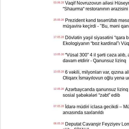
Vaqif Novruzovun ailəsi Hüseyn
03.06.26
“Shaurma“ restoranının ərazisini
Prezident kənd təsərrüfatı məsə
25.05.26
müşavirə keçirdi - "Bu, məni qane
Dövlətin yaşıl siyasətini “qara 
17.05.26
Ekologiyanın “boz kardinal”ı Vüq
“Vüsal 300” 4 il şərti cəza alıb, 
13.05.26
davam etdirir - Qanunsuz lizinq
6 vəkili, milyonları var, qızına 
13.05.26
Oliqarx İsmayılovun oğlu yenə
Azərbaycanda qanunsuz lizinq 
12.05.26
sosial şəbəkələri “zəbt” edib
İdarə müdiri iclasa gecikdi – Mü
07.05.26
arxasında saxlanıldı
Deputat Cavanşir Feyziyev Lon
06.05.26