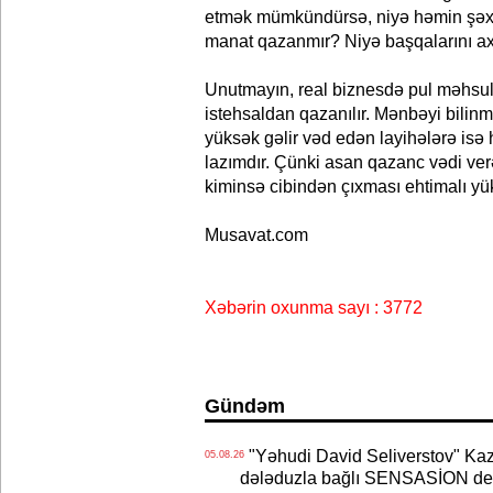
etmək mümkündürsə, niyə həmin şəxs
manat qazanmır? Niyə başqalarını ax
Unutmayın, real biznesdə pul məhsu
istehsaldan qazanılır. Mənbəyi bili
yüksək gəlir vəd edən layihələrə is
lazımdır. Çünki asan qazanc vədi ver
kiminsə cibindən çıxması ehtimalı yü
Musavat.com
Xəbərin oxunma sayı : 3772
Gündəm
"Yəhudi David Seliverstov" Kazı
05.08.26
dələduzla bağlı SENSASİON det