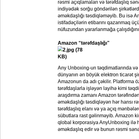
rəsmi açıqlamaları və tərəfdaşlıq sənə
indiyədək sorğu göndərilən şirkətlərd
əməkdaşlığı təsdiqləməyib. Bu isə 
istifadəçilərin etibarını qazanmaq üç
nüfuzundan yararlanmağa çalışdığını 
Amazon “tərəfdaşlığı”
Any Unboxing-un təqdimatlarında və 
dünyanın ən böyük elektron ticarət şir
Amazonun da adı çəkilir. Platforma 
tərəfdaşlarla işləyən layihə kimi təqd
araşdırma zamanı Amazon tərəfindən
əməkdaşlığı təsdiqləyən hər hansı rə
tərəfdaşlıq elanı və ya açıq mənbələ
sübutlara rast gəlinməyib. Amazon kim
qlobal korporasiya AnyUnboxing ilə 
əməkdaşlıq edir və bunun rəsmi sənə