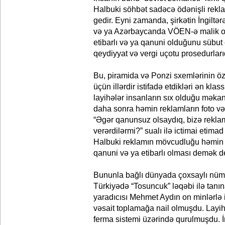
Halbuki söhbət sadəcə ödənişli rekl
gedir. Eyni zamanda, şirkətin İngilt
və ya Azərbaycanda VÖEN-ə malik ol
etibarlı və ya qanuni olduğunu sübut 
qeydiyyat və vergi uçotu prosedurlarıd
Bu, piramida və Ponzi sxemlərinin öz
üçün illərdir istifadə etdikləri ən klas
layihələr insanların sıx olduğu məkan
daha sonra həmin reklamların foto və
“Əgər qanunsuz olsaydıq, bizə rekla
verərdilərmi?” sualı ilə ictimai etima
Halbuki reklamın mövcudluğu həmin şi
qanuni və ya etibarlı olması demək de
Bununla bağlı dünyada çoxsaylı nüm
Türkiyədə “Tosuncuk” ləqəbi ilə tanın
yaradıcısı Mehmet Aydın on minlərlə
vəsait toplamağa nail olmuşdu. Layi
ferma sistemi üzərində qurulmuşdu. İ