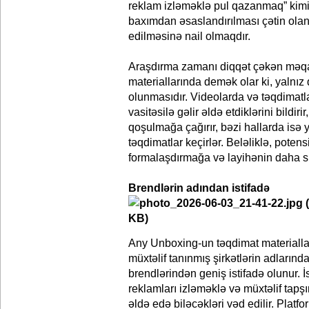
reklam izləməklə pul qazanmaq” kimi 
baxımdan əsaslandırılması çətin ola
edilməsinə nail olmaqdır.
Araşdırma zamanı diqqət çəkən məqa
materiallarında demək olar ki, yalnız 
olunmasıdır. Videolarda və təqdimatl
vasitəsilə gəlir əldə etdiklərini bildiri
qoşulmağa çağırır, bəzi hallarda isə y
təqdimatlar keçirlər. Beləliklə, potens
formalaşdırmağa və layihənin daha sür
Brendlərin adından istifadə
Any Unboxing-un təqdimat materialla
müxtəlif tanınmış şirkətlərin adların
brendlərindən geniş istifadə olunur. İ
reklamları izləməklə və müxtəlif tapşır
əldə edə biləcəkləri vəd edilir. Plat