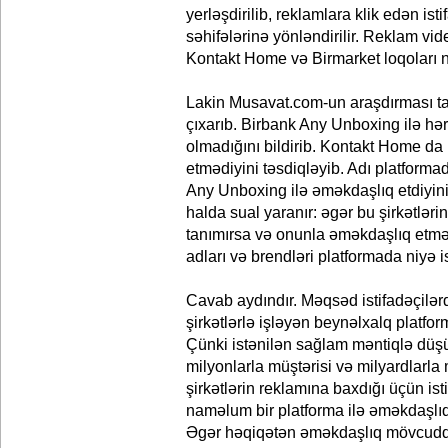
yerləşdirilib, reklamlara klik edən ist
səhifələrinə yönləndirilir. Reklam vi
Kontakt Home və Birmarket loqoları nü
Lakin Musavat.com-un araşdırması ta
çıxarıb. Birbank Any Unboxing ilə hə
olmadığını bildirib. Kontakt Home da p
etmədiyini təsdiqləyib. Adı platform
Any Unboxing ilə əməkdaşlıq etdiyini
halda sual yaranır: əgər bu şirkətlər
tanımırsa və onunla əməkdaşlıq etmədi
adları və brendləri platformada niyə i
Cavab aydındır. Məqsəd istifadəçilərd
şirkətlərlə işləyən beynəlxalq platfo
Çünki istənilən sağlam məntiqlə düşü
milyonlarla müştərisi və milyardlarla
şirkətlərin reklamına baxdığı üçün ist
naməlum bir platforma ilə əməkdaşlıq
Əgər həqiqətən əməkdaşlıq mövcuddu