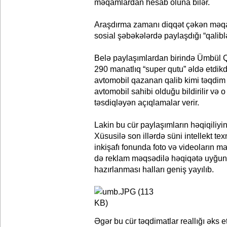
məqamlardan hesab oluna bilər.
Araşdırma zamanı diqqət çəkən məqa
sosial şəbəkələrdə paylaşdığı “qalibl
Belə paylaşımlardan birində Ümbül 
290 manatlıq “super qutu” əldə etdi
avtomobil qazanan qalib kimi təqdim 
avtomobil sahibi olduğu bildirilir və
təsdiqləyən açıqlamalar verir.
Lakin bu cür paylaşımların həqiqiliyin
Xüsusilə son illərdə süni intellekt tex
inkişafı fonunda foto və videoların m
də reklam məqsədilə həqiqətə uyğun
hazırlanması halları geniş yayılıb.
Əgər bu cür təqdimatlar reallığı əks 