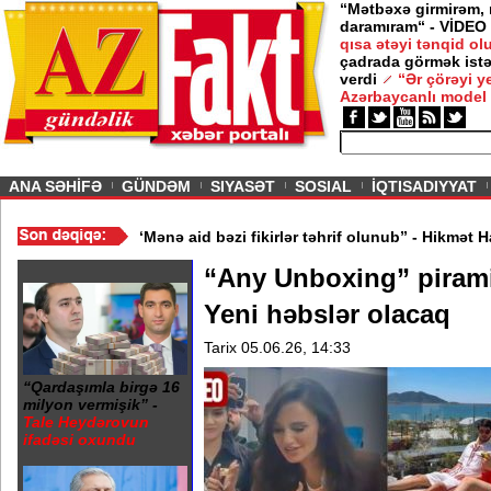
“Mətbəxə girmirəm,
daramıram“ - VİDEO
qısa ətəyi tənqid o
çadrada görmək istə
verdi
“Ər çörəyi 
Azərbaycanlı model
ious
ANA SƏHİFƏ
GÜNDƏM
SIYASƏT
SOSIAL
İQTISADIYYAT
ə diqqət etməliyik? - VİDEO
/
“Mənə aid bəzi fikirlər təhrif olunub
“Any Unboxing” piramid
Yeni həbslər olacaq
Tarix 05.06.26, 14:33
“Qardaşımla birgə 16
milyon vermişik” -
Tale Heydərovun
ifadəsi oxundu