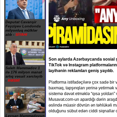
Deputat Cavanşir
Feyziyev Londonda
milyonluq mülklər
alıb -
SİYAHI
Son aylarda Azərbaycanda sosial 
TikTok və Instagram platformalar
Saleh Məmmədov 1
layihənin reklamları geniş yayılıb.
ilə 176 milyon manat
artıq vəsait xərcləyib
-
RƏSMİ
Platforma istifadəçilərə çox sadə bir 
baxmaq, tapşırıqları yerinə yetirmək v
sistemə dəvət etməklə “qısa yoldan”
Musavat.com-un apardığı dərin araşdı
əslində müasir dövrün ən təhlükəli ma
olduğunu sübut edən ciddi siqnallar o
Leysan Məmmədovun