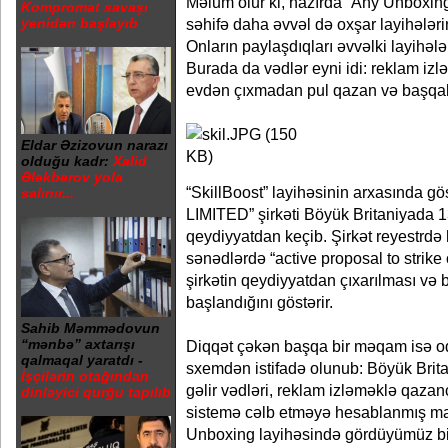
Məlum olur ki, hazırda “Any Unboxing
Kompromat savaşı
səhifə daha əvvəl də oxşar layihələri
yenidən başlayıb
Onların paylaşdıqları əvvəlki layihələ
Burada da vədlər eyni idi: reklam izlə, 
evdən çıxmadan pul qazan və başqala
Eldar Əzizovun narazı
olduğu kadr:
Xalid
Ələkbərov yola
“SkillBoost” layihəsinin arxasında 
salınır...
LIMITED” şirkəti Böyük Britaniyada 
qeydiyyatdan keçib. Şirkət reyestrdə 
sənədlərdə “active proposal to strike
şirkətin qeydiyyatdan çıxarılması v
başlandığını göstərir.
Sahib Məmmədovun
“mənbə” axtarışı
Diqqət çəkən başqa bir məqam isə od
qalmaqal yaratdı -
sxemdən istifadə olunub: Böyük Brit
İşçilərin otağından
gəlir vədləri, reklam izləməklə qazan
dinləyici qurğu tapılıb
sistemə cəlb etməyə hesablanmış ma
Unboxing layihəsində gördüyümüz bi