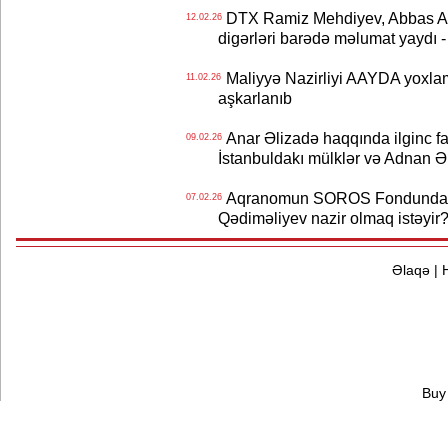
DTX Ramiz Mehdiyev, Abbas Abb
12.02.26
digərləri barədə məlumat yaydı
Maliyyə Nazirliyi AAYDA yoxlama
11.02.26
aşkarlanıb
Anar Əlizadə haqqında ilginc fak
09.02.26
İstanbuldakı mülklər və Adnan Ə
Aqranomun SOROS Fondundan ke
07.02.26
Qədiməliyev nazir olmaq istəyir
Əlaqə
|
Buy 