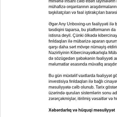
minlərlə insanı cəlb edən layihələri
mühafizə orqanlarının araşdırmalarını
təşkilatçıları və fəal iştirakçıları barəs
Əgər Any Unboxing-un fəaliyyəti ilə b
təsdiqini taparsa, bu platformanın da
istisna deyil. Çünki ölkədə kibercina
fırıldaqları ilə mübarizə aparan qurum
qarşı daha sərt mövqe nümayiş etdirirl
Nazirliyinin Kibercinayətkarlıqla Müb
də sözügedən şəbəkənin fəaliyyəti ara
məlumatlar əsasında müvafiq araşdırma
Bu gün müxtəlif vaxtlarda fəaliyyət g
investisiya fırıldaqları ilə bağlı cinayə
məsuliyyətə cəlb olunub. Tarix göstər
üzərində qurulan sistemlərin sonu ad
zərərçəkmişlər, itirilmiş vəsaitlər və
Xəbərdarlıq və hüquqi məsuliyyət