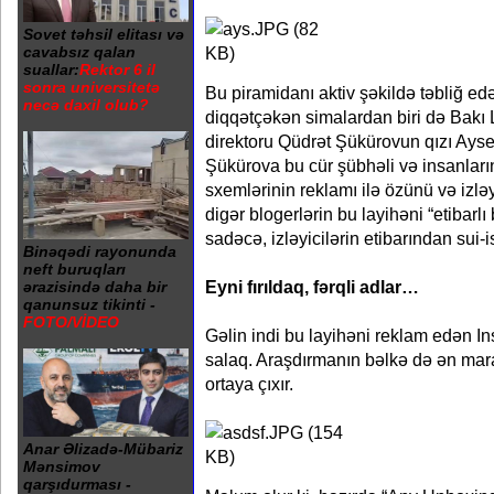
Sovet təhsil elitası və
cavabsız qalan
suallar:
Rektor 6 il
sonra universitetə
Bu piramidanı aktiv şəkildə təbliğ ed
necə daxil olub?
diqqətçəkən simalardan biri də Bakı L
direktoru Qüdrət Şükürovun qızı Ayse
Şükürova bu cür şübhəli və insanları
sxemlərinin reklamı ilə özünü və izləyi
digər blogerlərin bu layihəni “etibarl
sadəcə, izləyicilərin etibarından sui-i
Binəqədi rayonunda
neft buruqları
Eyni fırıldaq, fərqli adlar…
ərazisində daha bir
qanunsuz tikinti -
FOTO/VİDEO
Gəlin indi bu layihəni reklam edən I
salaq. Araşdırmanın bəlkə də ən mar
ortaya çıxır.
Anar Əlizadə-Mübariz
Mənsimov
qarşıdurması -