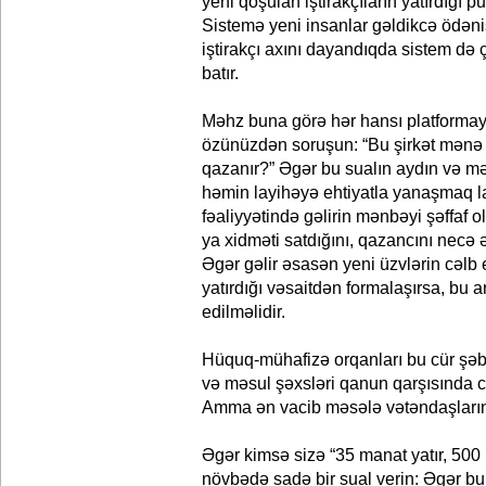
yeni qoşulan iştirakçıların yatırdığı p
Sistemə yeni insanlar gəldikcə ödəniş
iştirakçı axını dayandıqda sistem də ç
batır.
Məhz buna görə hər hansı platformay
özünüzdən soruşun: “Bu şirkət mənə
qazanır?” Əgər bu sualın aydın və mə
həmin layihəyə ehtiyatla yanaşmaq la
fəaliyyətində gəlirin mənbəyi şəffaf o
ya xidməti satdığını, qazancını necə əl
Əgər gəlir əsasən yeni üzvlərin cəlb
yatırdığı vəsaitdən formalaşırsa, bu ar
edilməlidir.
Hüquq-mühafizə orqanları bu cür şəbək
və məsul şəxsləri qanun qarşısında 
Amma ən vacib məsələ vətəndaşların ö
Əgər kimsə sizə “35 manat yatır, 500 
növbədə sadə bir sual verin: Əgər b