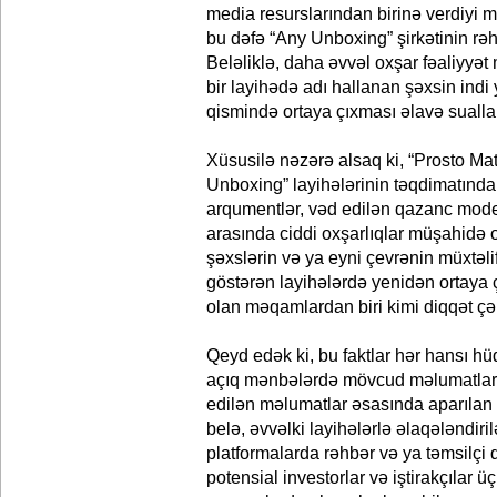
media resurslarından birinə verdiy
bu dəfə “Any Unboxing” şirkətinin rəhb
Beləliklə, daha əvvəl oxşar fəaliyyə
bir layihədə adı hallanan şəxsin indi
qismində ortaya çıxması əlavə suallar
Xüsusilə nəzərə alsaq ki, “Prosto Matr
Unboxing” layihələrinin təqdimatında
arqumentlər, vəd edilən qazanc model
arasında ciddi oxşarlıqlar müşahidə
şəxslərin və ya eyni çevrənin müxtəlif
göstərən layihələrdə yenidən ortaya 
olan məqamlardan biri kimi diqqət çək
Qeyd edək ki, bu faktlar hər hansı hü
açıq mənbələrdə mövcud məlumatlar 
edilən məlumatlar əsasında aparılan
belə, əvvəlki layihələrlə əlaqələndiri
platformalarda rəhbər və ya təmsilçi 
potensial investorlar və iştirakçılar üç