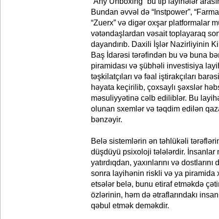
“Any Unboxing” bu tip layihələr arası
Bundan əvvəl də “Instpower”, “Farma
“Zuerx” və digər oxşar platformalar mü
vətəndaşlardan vəsait toplayaraq son
dayandırıb. Daxili İşlər Nazirliyinin 
Baş İdarəsi tərəfindən bu və buna bə
piramidası və şübhəli investisiya layih
təşkilatçıları və fəal iştirakçıları barə
həyata keçirilib, çoxsaylı şəxslər hə
məsuliyyətinə cəlb ediliblər. Bu layih
olunan sxemlər və təqdim edilən qaza
bənzəyir.
Belə sistemlərin ən təhlükəli tərəflərin
düşdüyü psixoloji tələlərdir. İnsanl
yatırdıqdan, yaxınlarını və dostlarını
sonra layihənin riskli və ya piramida x
etsələr belə, bunu etiraf etməkdə çəti
özlərinin, həm də ətraflarındakı insanl
qəbul etmək deməkdir.