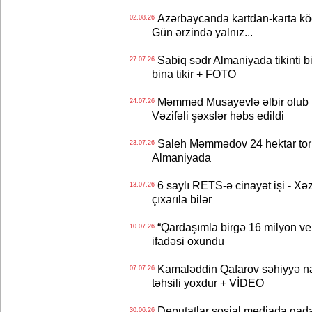
Azərbaycanda kartdan-karta köç
02.08.26
Gün ərzində yalnız...
Sabiq sədr Almaniyada tikinti bi
27.07.26
bina tikir + FOTO
Məmməd Musayevlə əlbir olub 10
24.07.26
Vəzifəli şəxslər həbs edildi
Saleh Məmmədov 24 hektar torp
23.07.26
Almaniyada
6 saylı RETS-ə cinayət işi - Xə
13.07.26
çıxarıla bilər
“Qardaşımla birgə 16 milyon ve
10.07.26
ifadəsi oxundu
Kamaləddin Qafarov səhiyyə nazi
07.07.26
təhsili yoxdur + VİDEO
Deputatlar sosial mediada qadağ
30.06.26