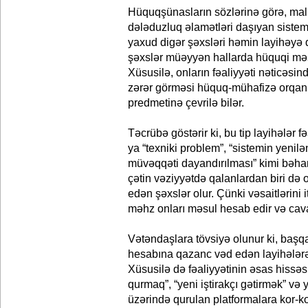
Hüquqşünasların sözlərinə görə, mal
dələduzluq əlamətləri daşıyan sistem
yaxud digər şəxsləri həmin layihəy
şəxslər müəyyən hallarda hüquqi məsu
Xüsusilə, onların fəaliyyəti nəticəsi
zərər görməsi hüquq-mühafizə orqanl
predmetinə çevrilə bilər.
Təcrübə göstərir ki, bu tip layihələr 
ya “texniki problem”, “sistemin yenilə
müvəqqəti dayandırılması” kimi bəha
çətin vəziyyətdə qalanlardan biri də o
edən şəxslər olur. Çünki vəsaitlərini 
məhz onları məsul hesab edir və cavab
Vətəndaşlara tövsiyə olunur ki, başqal
hesabına qazanc vəd edən layihələrə 
Xüsusilə də fəaliyyətinin əsas hissə
qurmaq”, “yeni iştirakçı gətirmək” və 
üzərində qurulan platformalara kor-ko