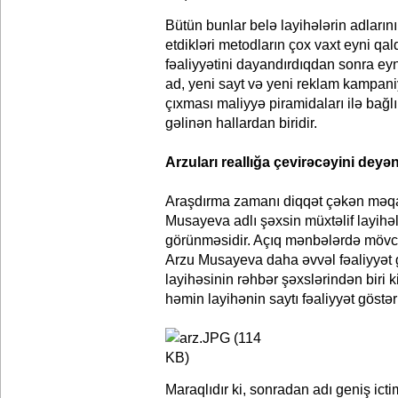
Bütün bunlar belə layihələrin adlarını
etdikləri metodların çox vaxt eyni qald
fəaliyyətini dayandırdıqdan sonra eyn
ad, yeni sayt və yeni reklam kampani
çıxması maliyyə piramidaları ilə bağlı
gəlinən hallardan biridir.
Arzuları reallığa çevirəcəyini dey
Araşdırma zamanı diqqət çəkən məqa
Musayeva adlı şəxsin müxtəlif layihə
görünməsidir. Açıq mənbələrdə mövc
Arzu Musayeva daha əvvəl fəaliyyət g
layihəsinin rəhbər şəxslərindən biri 
həmin layihənin saytı fəaliyyət göstər
Maraqlıdır ki, sonradan adı geniş ict