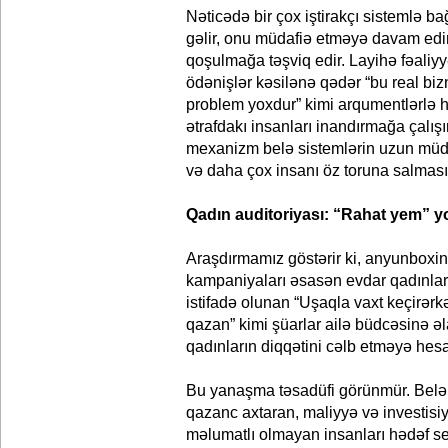
Nəticədə bir çox iştirakçı sistemlə b
gəlir, onu müdafiə etməyə davam edir
qoşulmağa təşviq edir. Layihə fəaliy
ödənişlər kəsilənə qədər “bu real biz
problem yoxdur” kimi arqumentlərlə 
ətrafdakı insanları inandırmağa çalışı
mexanizm belə sistemlərin uzun müdd
və daha çox insanı öz toruna salması
Qadın auditoriyası: “Rahat yem” y
Araşdırmamız göstərir ki, anyunboxi
kampaniyaları əsasən evdar qadınları
istifadə olunan “Uşaqla vaxt keçirər
qazan” kimi şüarlar ailə büdcəsinə əl
qadınların diqqətini cəlb etməyə hes
Bu yanaşma təsadüfi görünmür. Belə 
qazanc axtaran, maliyyə və investisi
məlumatlı olmayan insanları hədəf s