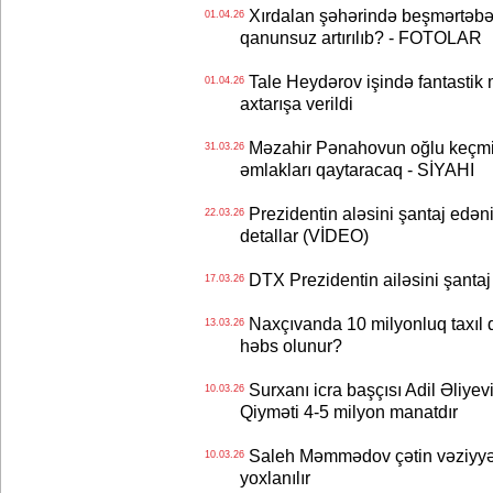
Xırdalan şəhərində beşmərtəbəli
01.04.26
qanunsuz artırılıb? - FOTOLAR
Tale Heydərov işində fantastik 
01.04.26
axtarışa verildi
Məzahir Pənahovun oğlu keçmiş
31.03.26
əmlakları qaytaracaq - SİYAHI
Prezidentin aləsini şantaj edənin
22.03.26
detallar (VİDEO)
DTX Prezidentin ailəsini şantaj
17.03.26
Naxçıvanda 10 milyonluq taxıl 
13.03.26
həbs olunur?
Surxanı icra başçısı Adil Əliyevi
10.03.26
Qiyməti 4-5 milyon manatdır
Saleh Məmmədov çətin vəziyyət
10.03.26
yoxlanılır