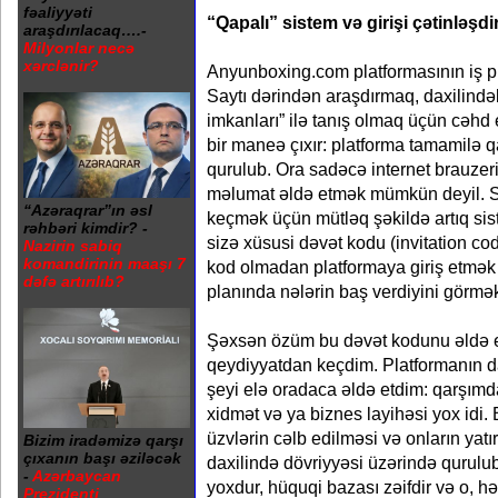
fəaliyyəti
“Qapalı” sistem və girişi çətinləşdi
araşdırılacaq….-
Milyonlar necə
xərclənir?
Anyunboxing.com platformasının iş pri
Saytı dərindən araşdırmaq, daxilindəki “
imkanları” ilə tanış olmaq üçün cəhd
bir maneə çıxır: platforma tamamilə 
qurulub. Ora sadəcə internet brauzeri
məlumat əldə etmək mümkün deyil. 
“Azəraqrar”ın əsl
keçmək üçün mütləq şəkildə artıq sis
rəhbəri kimdir? -
sizə xüsusi dəvət kodu (invitation co
Nazirin sabiq
komandirinin maaşı 7
kod olmadan platformaya giriş etmək 
dəfə artırılıb?
planında nələrin baş verdiyini görm
Şəxsən özüm bu dəvət kodunu əldə 
qeydiyyatdan keçdim. Platformanın da
şeyi elə oradaca əldə etdim: qarşımda
xidmət və ya biznes layihəsi yox idi.
üzvlərin cəlb edilməsi və onların yatı
Bizim iradəmizə qarşı
çıxanın başı əziləcək
daxilində dövriyyəsi üzərində qurulub.
-
Azərbaycan
yoxdur, hüquqi bazası zəifdir və o, hər
Prezidenti