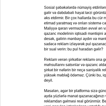
Sosial şəbəkələrdə nümayiş etdirilən
gəlir və dəbdəbəli həyat tərzi görüntü
əks etdirmir. Bir çox hallarda bu cür
etimad yaratmaq və onları sistemə cə
Maliyyə qərarı verməzdən əvvəl ən v
qazanc modelinin iqtisadi məntiqini 
desək, gəlirin mənbəyi aydın və mənti
sadəcə reklam izləyərək pul qazanac
bir sual verin: bu pul haradan gəlir?
Reklam verən şirkətlər reklamı ona gör
məhsullarını satsınlar və qazanc əldə
şirkət bir nəfərin bir neçə saniyəlik
yüksək məbləğ ödəməz. Çünki bu, iqt
deyil.
Məsələn, əgər bir platforma sizə gün
ayda yüzlərlə manat qazanacağınızı v
reklamdan gəlməsi real görünmür. Bel