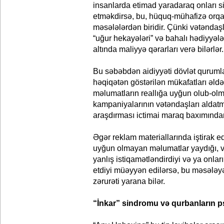
insanlarda etimad yaradaraq onları 
etməkdirsə, bu, hüquq-mühafizə orqa
məsələlərdən biridir. Çünki vətəndaşl
“uğur hekayələri” və bahalı hədiyyələ
altında maliyyə qərarları verə bilərlər.
Bu səbəbdən aidiyyəti dövlət qurumla
həqiqətən göstərilən mükafatları əldə
məlumatların reallığa uyğun olub-olm
kampaniyalarının vətəndaşları aldat
araşdırması ictimai maraq baxımından
Əgər reklam materiallarında iştirak e
uyğun olmayan məlumatlar yaydığı, v
yanlış istiqamətləndirdiyi və ya onl
etdiyi müəyyən edilərsə, bu məsələy
zərurəti yarana bilər.
“İnkar” sindromu və qurbanların p