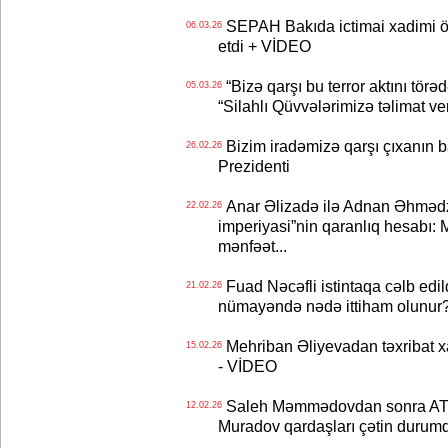
SEPAH Bakıda ictimai xadimi öl
06.03.26
etdi + VİDEO
“Bizə qarşı bu terror aktını törə
05.03.26
“Silahlı Qüvvələrimizə təlimat veril
Bizim iradəmizə qarşı çıxanın b
26.02.26
Prezidenti
Anar Əlizadə ilə Adnan Əhməd
22.02.26
imperiyasi”nin qaranlıq hesabı: M
mənfəət...
Fuad Nəcəfli istintaqa cəlb edild
21.02.26
nümayəndə nədə ittiham olunur
Mehriban Əliyevadan təxribat xa
15.02.26
- VİDEO
Saleh Məmmədovdan sonra ATF
12.02.26
Muradov qardaşları çətin durum