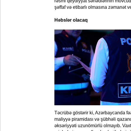
rəsmi qeydiyyat sənədlərinin mövcudlu
şəffaf və etibarlı olmasına zəmanət ve
Həbslər olacaq
Təcrübə göstərir ki, Azərbaycanda fə
maliyyə piramidası və şübhəli qazan
əksəriyyəti uzunömürlü olmayıb. Vaxti