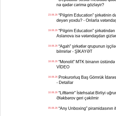
nə qədər cərimə gözləyir?
“Pilgrim Education” şirkətinin 
23.06.26
deyən yoxdu? - Onlarla vətənda
“Pilgrim Education” şirkətindən ş
19.06.26
Aslanova isə vətəndaşdan gizlən
“Agah” şirkətlər qrupunun işçilər
19.06.26
bilmirlər - ŞİKAYƏT
“Monolit” MTK binanın üstündə əl
18.06.26
VİDEO
Prokurorluq Baş Gömrük İdarəsi
16.06.26
- Detallar
“Lifttəmir” İstehsalat Birliyi uğ
10.06.26
Ələkbərov geri çəkilmir
“Any Unboxing” piramidasının if
05.06.26