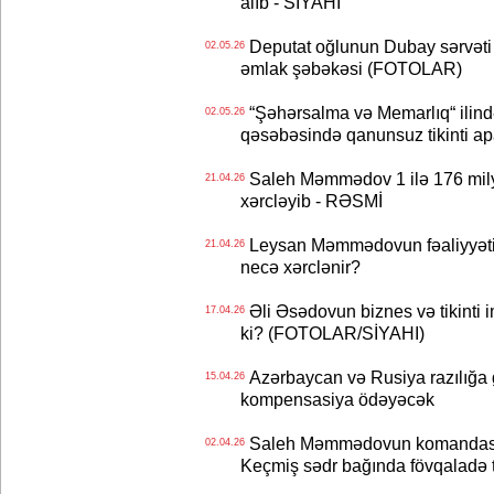
alıb - SİYAHI
Deputat oğlunun Dubay sərvəti - 
02.05.26
əmlak şəbəkəsi (FOTOLAR)
“Şəhərsalma və Memarlıq“ ilind
02.05.26
qəsəbəsində qanunsuz tikinti a
Saleh Məmmədov 1 ilə 176 milyo
21.04.26
xərcləyib - RƏSMİ
Leysan Məmmədovun fəaliyyəti 
21.04.26
necə xərclənir?
Əli Əsədovun biznes və tikinti 
17.04.26
ki? (FOTOLAR/SİYAHI)
Azərbaycan və Rusiya razılığa 
15.04.26
kompensasiya ödəyəcək
Saleh Məmmədovun komandası 1
02.04.26
Keçmiş sədr bağında fövqaladə to