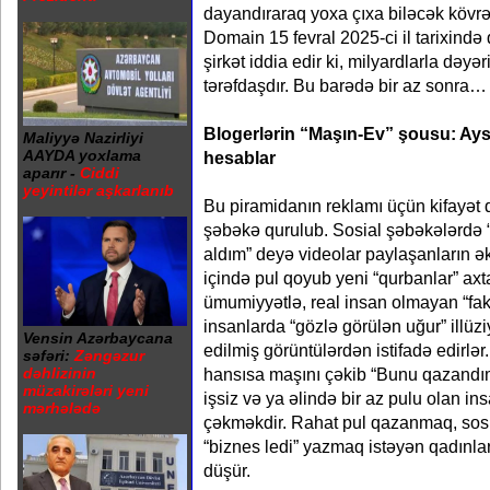
dayandıraraq yoxa çıxa biləcək kövrək
Domain 15 fevral 2025-ci il tarixində 
şirkət iddia edir ki, milyardlarla dəy
tərəfdaşdır. Bu barədə bir az sonra…
Blogerlərin “Maşın-Ev” şousu: Ays
Maliyyə Nazirliyi
AAYDA yoxlama
hesablar
aparır -
Ciddi
yeyintilər aşkarlanıb
Bu piramidanın reklamı üçün kifayət 
şəbəkə qurulub. Sosial şəbəkələrdə 
aldım” deyə videolar paylaşanların ək
içində pul qoyub yeni “qurbanlar” axta
ümumiyyətlə, real insan olmayan “fak
insanlarda “gözlə görülən uğur” illü
Vensin Azərbaycana
edilmiş görüntülərdən istifadə edirlər
səfəri:
Zəngəzur
hansısa maşını çəkib “Bunu qazandım
dəhlizinin
müzakirələri yeni
işsiz və ya əlində bir az pulu olan in
mərhələdə
çəkməkdir. Rahat pul qazanmaq, sos
“biznes ledi” yazmaq istəyən qadınlar
düşür.