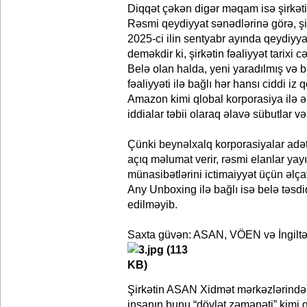
Diqqət çəkən digər məqam isə şirkətin 
Rəsmi qeydiyyat sənədlərinə görə, şi
2025-ci ilin sentyabr ayında qeydiyya
deməkdir ki, şirkətin fəaliyyət tarixi c
Belə olan halda, yeni yaradılmış və
fəaliyyəti ilə bağlı hər hansı ciddi iz
Amazon kimi qlobal korporasiya ilə 
iddialar təbii olaraq əlavə sübutlar və
Çünki beynəlxalq korporasiyalar adət
açıq məlumat verir, rəsmi elanlar yay
münasibətlərini ictimaiyyət üçün əlça
Any Unboxing ilə bağlı isə belə təsdi
edilməyib.
Saxta güvən: ASAN, VÖEN və İngiltə
Şirkətin ASAN Xidmət mərkəzlərində 
insanın bunu “dövlət zəmanəti” kimi 