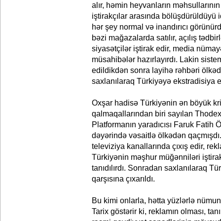
alır, həmin heyvanların məhsullarının s
iştirakçılar arasında bölüşdürüldüyü i
hər şey normal və inandırıcı görünür
bəzi mağazalarda satılır, açılış tədbi
siyasətçilər iştirak edir, media nüma
müsahibələr hazırlayırdı. Lakin siste
edildikdən sonra layihə rəhbəri ölkəd
saxlanılaraq Türkiyəyə ekstradisiya e
Oxşar hadisə Türkiyənin ən böyük kr
qalmaqallarından biri sayılan Thodex
Platformanın yaradıcısı Faruk Fatih Ö
dəyərində vəsaitlə ölkədən qaçmışdı.
televiziya kanallarında çıxış edir, r
Türkiyənin məşhur müğənniləri iştirak
tanıdılırdı. Sonradan saxlanılaraq Tü
qarşısına çıxarıldı.
Bu kimi onlarla, hətta yüzlərlə nüm
Tarix göstərir ki, reklamın olması, ta