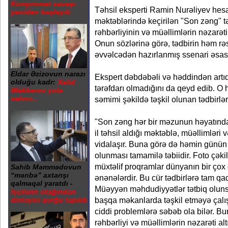
Kompromat savaşı
Təhsil eksperti Ramin Nurəliyev hesa
yenidən başlayıb
məktəblərində keçirilən "Son zəng" t
rəhbərliyinin və müəllimlərin nəzarəti 
Onun sözlərinə görə, tədbirin həm rə
əvvəlcədən hazırlanmış ssenari əsası
Eldar Əzizovun narazı
Ekspert dəbdəbəli və həddindən artıq 
olduğu kadr:
Xalid
tərəfdarı olmadığını da qeyd edib. O 
Ələkbərov yola
salınır...
səmimi şəkildə təşkil olunan tədbir
"Son zəng hər bir məzunun həyatında
il təhsil aldığı məktəblə, müəllimləri və
vidalaşır. Buna görə də həmin günü
olunması tamamilə təbiidir. Foto çəkiliş
müxtəlif proqramlar dünyanın bir çox
Sahib Məmmədovun
“mənbə” axtarışı
ənənələrdir. Bu cür tədbirlərə tam 
qalmaqal yaratdı -
Müəyyən məhdudiyyətlər tətbiq olunsa 
İşçilərin otağından
başqa məkanlarda təşkil etməyə çalış
dinləyici qurğu tapılıb
ciddi problemlərə səbəb ola bilər. B
rəhbərliyi və müəllimlərin nəzarəti al