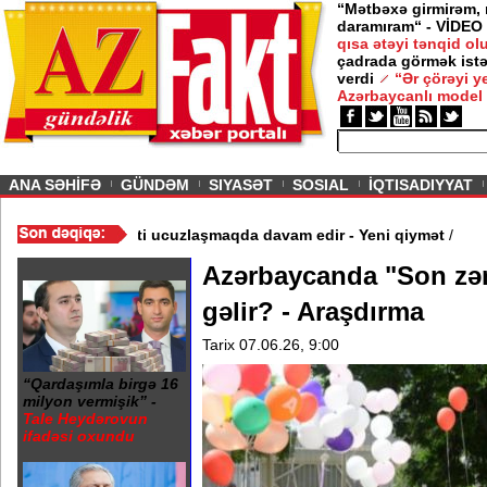
“Mətbəxə girmirəm,
daramıram“ - VİDEO
qısa ətəyi tənqid o
çadrada görmək istə
verdi
“Ər çörəyi 
Azərbaycanlı model
ious
ANA SƏHİFƏ
GÜNDƏM
SIYASƏT
SOSIAL
İQTISADIYYAT
ldı - Video
/
Azərbaycan nefti ucuzlaşmaqda davam edir - Yeni qiy
Azərbaycanda "Son zə
gəlir? - Araşdırma
Tarix 07.06.26, 9:00
“Qardaşımla birgə 16
milyon vermişik” -
Tale Heydərovun
ifadəsi oxundu