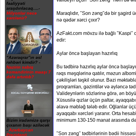
fəaliyyəti
araşdırılacaq….-
Maraqlıdır, "Son zəng"də bir şagird ü
Milyonlar necə
xərclənir?
nə qədər xərci çıxır?
AzFakt.com mövzu ilə bağlı "Kaspi" 
edir:
Aylar öncə başlayan hazırlıq
“Azəraqrar”ın əsl
rəhbəri kimdir? -
Bu tədbirə hazırlıq aylar öncə başlayı
Nazirin sabiq
komandirinin maaşı 7
rəqs məşqlərinə qatılır, məzun albomla
dəfə artırılıb?
çəkilişləri təşkil olunur. Bəzi məktəb
proqramları, gəzintilər və əyləncə tədbi
Valideynlərin sözlərinə görə, ən böyü
Xüsusilə qızlar üçün paltar, ayaqqabı
əlavə məbləğ tələb edir. Oğlanlar üç
ayaqqabı xərcləri yaranır. Orta hesa
minimum 130-150 manat arasında dəy
Bizim iradəmizə qarşı
çıxanın başı əziləcək
-
Azərbaycan
"Son zəng" tədbirlərinin bədii hissəs
Prezidenti