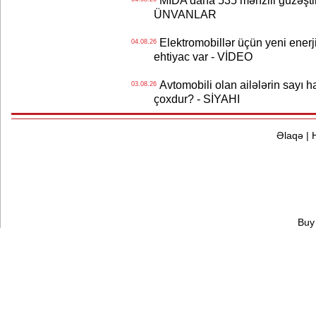
MİDA daha 535 mənzili güzəştli şə
ÜNVANLAR
Elektromobillər üçün yeni ener
04.08.26
ehtiyac var - VİDEO
Avtomobili olan ailələrin sayı 
03.08.26
çoxdur? - SİYAHI
Əlaqə
|
Buy 