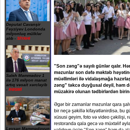
Deputat Cavanşir
Feyziyev Londonda
milyonluq mülklər
alıb -
SİYAHI
"Son zəng"ə sayılı günlər qalır. Hər
məzunlar son dəfə məktəb həyətin
Saleh Məmmədov 1
müəllimləri ilə vidalaşmağa hazırlaş
ilə 176 milyon manat
zəng" təkcə duyğusal deyil, həm 
artıq vəsait xərcləyib
-
RƏSMİ
müzakirə olunan tədbirlərdən birinə
Əgər bir zamanlar məzunlar qara şalv
bir neçə şəkillə kifayətlənirdisə, bu 
xüsusi geyim, foto və video çəkilişi,
restoranda qala gecə və müxtəlif əylə
Leysan Məmmədovun
valideyn üçün "Son zəng" həm də əl