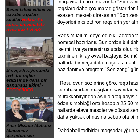
müqayisədə bu il məzunlar "Son zəng
rəqslərə daha çox maraq göstərirlər. 
Sovet təhsil elitası və
cavabsız qalan
əsasən, məktəb direktorları "Son zən
suallar:
Rektor 6 il
dəyərləri əks etdirən rəqslərin yer alma
sonra universitetə
necə daxil olub?
Rəqs müəllimi qeyd edib ki, adətən tə
nömrəsi hazırlanır. Bunlardan biri dah
isə milli və ya müasir üslubda olur. H
təxminən iki ay əvvəl başlayır. Bu mü
həftədə bir neçə dəfə məşqlərə qatılır
hazırlanır və proqram "Son zəng" günü
Binəqədi rayonunda
neft buruqları
ərazisində daha bir
İ.Rəsulovun sözlərinə görə, rəqs hazı
qanunsuz tikinti -
təcrübəsindən, məşqlərin sayından 
FOTO/VİDEO
mürəkkəbliyindən asılı olaraq dəyişi
ödəniş məbləği orta hesabla 25-50 ma
hallarda əlavə məşqlər və xüsusi səh
daha yüksək olmasına səbəb ola bilir
Anar Əlizadə-Mübariz
Dəbdəbəli tədbirlər məqsədəuyğun s
Mənsimov
qarşıdurması -