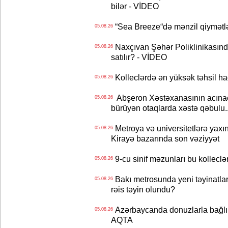
bilər - VİDEO
“Sea Breeze“də mənzil qiymətlər
05.08.26
Naxçıvan Şəhər Poliklinikasında
05.08.26
satılır? - VİDEO
Kolleclərdə ən yüksək təhsil haq
05.08.26
Abşeron Xəstəxanasının acınaca
05.08.26
bürüyən otaqlarda xəstə qəbulu..
Metroya və universitetlərə yaxın
05.08.26
Kirayə bazarında son vəziyyət
9-cu sinif məzunları bu kolleclə
05.08.26
Bakı metrosunda yeni təyinatlar
05.08.26
rəis təyin olundu?
Azərbaycanda donuzlarla bağlı m
05.08.26
AQTA