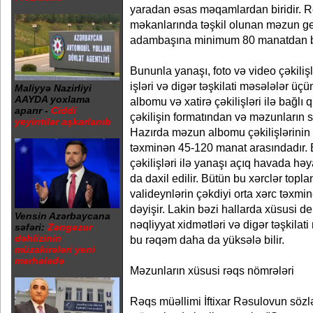
yaradan əsas məqamlardan biridir. Re
məkanlarında təşkil olunan məzun ge
adambaşına minimum 80 manatdan ba
Bununla yanaşı, foto və video çəkilişl
işləri və digər təşkilati məsələlər üç
Maliyyə Nazirliyi
AAYDA yoxlama
albomu və xatirə çəkilişləri ilə bağlı
aparır -
Ciddi
çəkilişin formatından və məzunların sa
yeyintilər aşkarlanıb
Hazırda məzun albomu çəkilişlərini
təxminən 45-120 manat arasındadır. 
çəkilişləri ilə yanaşı açıq havada həy
da daxil edilir. Bütün bu xərclər top
valideynlərin çəkdiyi orta xərc təxm
dəyişir. Lakin bəzi hallarda xüsusi dek
Vensin Azərbaycana
nəqliyyat xidmətləri və digər təşkilat
səfəri:
Zəngəzur
dəhlizinin
bu rəqəm daha da yüksələ bilir.
müzakirələri yeni
mərhələdə
Məzunların xüsusi rəqs nömrələri
Rəqs müəllimi İftixar Rəsulovun sözlər