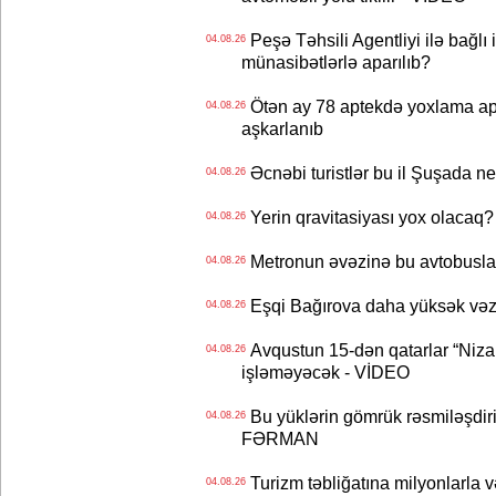
Peşə Təhsili Agentliyi ilə bağlı i
04.08.26
münasibətlərlə aparılıb?
Ötən ay 78 aptekdə yoxlama apa
04.08.26
aşkarlanıb
Əcnəbi turistlər bu il Şuşada ne
04.08.26
Yerin qravitasiyası yox olaca
04.08.26
Metronun əvəzinə bu avtobuslar
04.08.26
Eşqi Bağırova daha yüksək vəzifə
04.08.26
Avqustun 15-dən qatarlar “Niza
04.08.26
işləməyəcək - VİDEO
Bu yüklərin gömrük rəsmiləşdiri
04.08.26
FƏRMAN
Turizm təbliğatına milyonlarla və
04.08.26