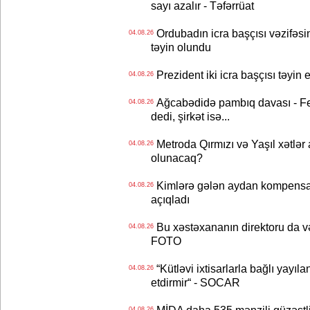
sayı azalır - Təfərrüat
Ordubadın icra başçısı vəzifəsin
04.08.26
təyin olundu
Prezident iki icra başçısı təyi
04.08.26
Ağcabədidə pambıq davası - Fe
04.08.26
dedi, şirkət isə...
Metroda Qırmızı və Yaşıl xətlər a
04.08.26
olunacaq?
Kimlərə gələn aydan kompensas
04.08.26
açıqladı
Bu xəstəxananın direktoru da və
04.08.26
FOTO
“Kütləvi ixtisarlarla bağlı yayıla
04.08.26
etdirmir“ - SOCAR
04.08.26