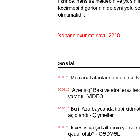
fikrincə, hansısa məktəbin və ya sinfi
keçirməsi digərlərinin də eyni yolu 
olmamalıdır.
Xəbərin oxunma sayı : 2218
Sosial
Müavinət alanların diqqətinə: Ki
06.08.26
“Azərişıq“ Bakı və ətraf ərazilə
06.08.26
yaradır - VİDEO
Bu il Azərbaycanda tibbi xidmət
06.08.26
açıqlandı - Qiymətlər
İnvestisiya şirkətlərinin yanvar-
06.08.26
qədər olub? - CƏDVƏL