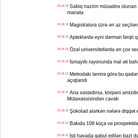
Sabiq nazirin müsadirə olunan ə
06.08.26
manata
Magistratura üzrə ən az seçilən 
06.08.26
Apteklərdə eyni dərman fərqli q
06.08.26
Özəl universitetlərdə ən çox seç
06.08.26
İsmayıllı rayonunda mal əti ba
05.08.26
Metrodakı təmirə görə bu qədər 
05.08.26
açıqlandı
Ana xəstədirsə, körpəni əmizdir
05.08.26
Mütəxəssisindən cavab
Şokolad alarkən nələrə diqqət 
05.08.26
Bakıda 108 küçə və prospektdə 
05.08.26
İsti havada qəbul edilən bəzi d
05.08.26