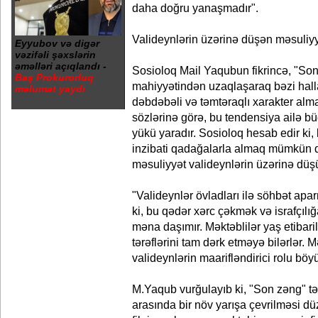
daha doğru yanaşmadır".
Valideynlərin üzərinə düşən məsuliy
Eyyubov və digər
vəzifəli şəxslərin
əməlləri açıqlandı -
Sosioloq Mail Yaqubun fikrincə, "Son 
Baş Prokurorluq
mahiyyətindən uzaqlaşaraq bəzi hall
məlumat yaydı
dəbdəbəli və təmtəraqlı xarakter al
sözlərinə görə, bu tendensiya ailə bü
yükü yaradır. Sosioloq hesab edir ki, 
inzibati qadağalarla almaq mümkün d
məsuliyyət valideynlərin üzərinə düşü
"Valideynlər övladları ilə söhbət apar
ki, bu qədər xərc çəkmək və israfçılı
məna daşımır. Məktəblilər yaş etibari
tərəflərini tam dərk etməyə bilərlər.
valideynlərin maarifləndirici rolu böy
M.Yaqub vurğulayıb ki, "Son zəng" tə
arasında bir növ yarışa çevrilməsi 