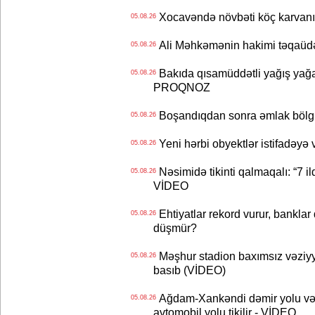
Xocavəndə növbəti köç karvanı
05.08.26
Ali Məhkəmənin hakimi təqaüdə
05.08.26
Bakıda qısamüddətli yağış yağa
05.08.26
PROQNOZ
Boşandıqdan sonra əmlak bölgü
05.08.26
Yeni hərbi obyektlər istifadəyə
05.08.26
Nəsimidə tikinti qalmaqalı: “7 ildi
05.08.26
VİDEO
Ehtiyatlar rekord vurur, banklar q
05.08.26
düşmür?
Məşhur stadion baxımsız vəziyy
05.08.26
basıb (VİDEO)
Ağdam-Xankəndi dəmir yolu və
05.08.26
avtomobil yolu tikilir - VİDEO