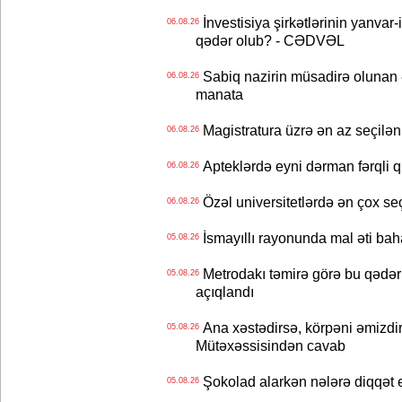
İnvestisiya şirkətlərinin yanvar-
06.08.26
qədər olub? - CƏDVƏL
Sabiq nazirin müsadirə olunan ə
06.08.26
manata
Magistratura üzrə ən az seçilən 
06.08.26
Apteklərdə eyni dərman fərqli q
06.08.26
Özəl universitetlərdə ən çox seç
06.08.26
İsmayıllı rayonunda mal əti ba
05.08.26
Metrodakı təmirə görə bu qədər 
05.08.26
açıqlandı
Ana xəstədirsə, körpəni əmizdir
05.08.26
Mütəxəssisindən cavab
Şokolad alarkən nələrə diqqət 
05.08.26