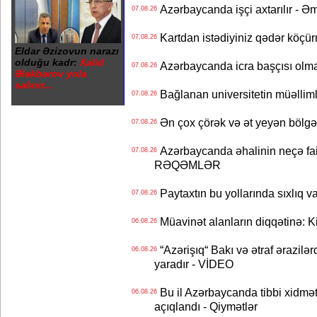
Azərbaycanda işçi axtarılır - Ə
07.08.26
Kartdan istədiyiniz qədər köçür
07.08.26
Eldar Əzizovun narazı
olduğu kadr:
Xalid
Azərbaycanda icra başçısı olma
07.08.26
Ələkbərov yola
salınır...
Bağlanan universitetin müəllimlər
07.08.26
Ən çox çörək və ət yeyən bölgə
07.08.26
Azərbaycanda əhalinin neçə faizi 
07.08.26
RƏQƏMLƏR
Paytaxtın bu yollarında sıxlıq v
07.08.26
Müavinət alanların diqqətinə: Ki
06.08.26
“Azərişıq“ Bakı və ətraf ərazilə
06.08.26
yaradır - VİDEO
Bu il Azərbaycanda tibbi xidmət
06.08.26
açıqlandı - Qiymətlər