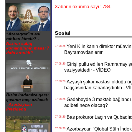
Xəbərin oxunma sayı : 784
Sosial
“Azəraqrar”ın əsl
rəhbəri kimdir? -
Nazirin sabiq
Yeni Klinikanın direktor müavini 
07.08.26
komandirinin maaşı 7
Bayramovdan əmr
dəfə artırılıb?
Girişi pullu edilən Ramramay şə
07.08.26
vəziyyətdədir - VİDEO
Azyaşlı şəkər xəstəsi olduğu ü
07.08.26
bağçasından kənarlaşdırılıb - V
Bizim iradəmizə qarşı
Gədəbəydə 3 məktəb bağlandı - 
çıxanın başı əziləcək
07.08.26
-
Azərbaycan
aqibəti necə olacaq?
Prezidenti
Baş prokuror Laçın və Qubadl
07.08.26
Azərbaycan “Qlobal Sülh İndek
07.08.26