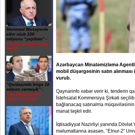
Məmməd Musayevlə
əlbir olub 100
milyonu “yeyiblər” -
Vəzifəli şəxslər həbs
edildi
Azərbaycan Minatəmizləmə Agentl
mobil düşərgəsinin satın alınması 
vurub.
“Qardaşımla birgə 16
milyon vermişik” -
Qaynarinfo xəbər verir ki, tenderin qa
Tale Heydərovun
İstehsalat Kommersiya Şirkəti seçilib
ifadəsi oxundu
bağlanacaq satınalma müqaviləsinin
manat təşkil edir.
İqtisadiyyat Nazirliyi yanında Dövlət 
məlumatlarına əsasən, "Elnur-2” Univ