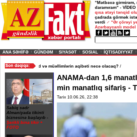
“Mətbəxə girmirəm,
daramıram“ - VİDEO
qısa ətəyi tənqid o
çadrada görmək istə
verdi
“Ər çörəyi 
Azərbaycanlı model
ious
ANA SƏHİFƏ
GÜNDƏM
SIYASƏT
SOSIAL
İQTISADIYYAT
məktəb bağlandı - Şagird və müəllimlərin aqibəti necə olacaq?
/
ANAMA-dan 1,6 manatlı
min manatlıq sifariş 
Tarix 10.06.26, 22:38
Sabiq sədr
Almaniyada tikinti
biznesinə başlayıb -
Şərikli bina tikir +
FOTO