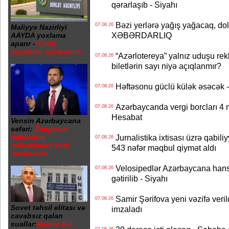
qərarlaşıb - Siyahı
Bəzi yerlərə yağış yağacaq, do
07.08.26
Maliyyə Nazirliyi
XƏBƏRDARLIQ
AAYDA yoxlama
aparır -
Ciddi
yeyintilər aşkarlanıb
“Azərlotereya” yalnız uduşu rek
07.08.26
biletlərin sayı niyə açıqlanmır?
Həftəsonu güclü külək əsəcə
07.08.26
Azərbaycanda vergi borcları 4 m
07.08.26
Hesabat
Vensin Azərbaycana
səfəri:
Zəngəzur
dəhlizinin
Jurnalistika ixtisası üzrə qabiliy
07.08.26
müzakirələri yeni
543 nəfər məqbul qiymət aldı
mərhələdə
Velosipedlər Azərbaycana hans
07.08.26
gətirilib - Siyahı
Samir Şərifova yeni vəzifə veri
07.08.26
Sovet təhsil elitası və
imzaladı
cavabsız qalan
suallar:
Rektor 6 il