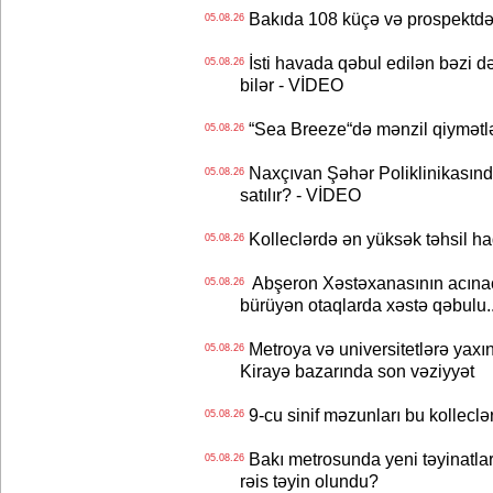
Bakıda 108 küçə və prospektdə 
05.08.26
İsti havada qəbul edilən bəzi d
05.08.26
bilər - VİDEO
“Sea Breeze“də mənzil qiymətlər
05.08.26
Naxçıvan Şəhər Poliklinikasında
05.08.26
satılır? - VİDEO
Kolleclərdə ən yüksək təhsil haq
05.08.26
Abşeron Xəstəxanasının acınaca
05.08.26
bürüyən otaqlarda xəstə qəbulu..
Metroya və universitetlərə yaxın
05.08.26
Kirayə bazarında son vəziyyət
9-cu sinif məzunları bu kolleclə
05.08.26
Bakı metrosunda yeni təyinatlar
05.08.26
rəis təyin olundu?