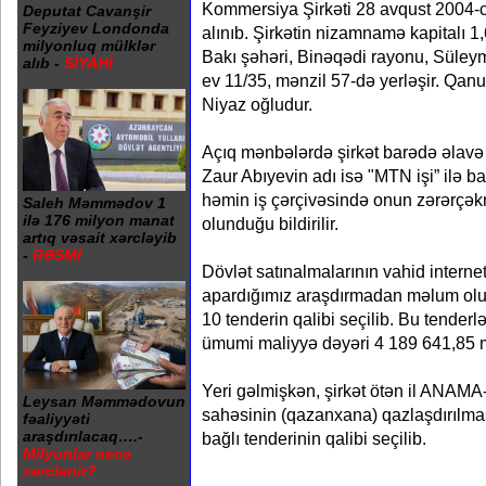
Kommersiya Şirkəti 28 avqust 2004-c
Deputat Cavanşir
Feyziyev Londonda
alınıb. Şirkətin nizamnamə kapitalı 1
milyonluq mülklər
Bakı şəhəri, Binəqədi rayonu, Süle
alıb -
SİYAHI
ev 11/35, mənzil 57-də yerləşir. Qanu
Niyaz oğludur.
Açıq mənbələrdə şirkət barədə əlavə 
Zaur Abıyevin adı isə "MTN işi” ilə ba
həmin iş çərçivəsində onun zərərçə
Saleh Məmmədov 1
ilə 176 milyon manat
olunduğu bildirilir.
artıq vəsait xərcləyib
-
RƏSMİ
Dövlət satınalmalarının vahid internet
apardığımız araşdırmadan məlum olur ki
10 tenderin qalibi seçilib. Bu tenderl
ümumi maliyyə dəyəri 4 189 641,85 m
Yeri gəlmişkən, şirkət ötən il ANAM
Leysan Məmmədovun
sahəsinin (qazanxana) qazlaşdırılması
fəaliyyəti
araşdırılacaq….-
bağlı tenderinin qalibi seçilib.
Milyonlar necə
xərclənir?