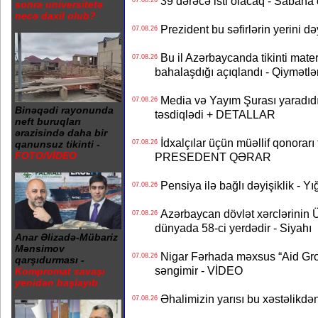
39 dərəcə isti olacaq - Sabaha
07.08.26
sonra universitetə
necə daxil olub?
Prezident bu səfirlərin yerini d
07.08.26
Bu il Azərbaycanda tikinti mater
07.08.26
bahalaşdığı açıqlandı - Qiymətlə
Media və Yayım Şurası yaradıdı 
07.08.26
Binəqədi rayonunda
təsdiqlədi + DETALLAR
neft buruqları
ərazisində daha bir
İdxalçılar üçün müəllif qonorarı
07.08.26
qanunsuz tikinti -
FOTO/VİDEO
PRESEDENT QƏRAR
Pensiya ilə bağlı dəyişiklik - Yı
07.08.26
Azərbaycan dövlət xərclərinin
07.08.26
dünyada 58-ci yerdədir - Siyahı
Anar Əlizadə-Mübariz
Mənsimov
Nigar Fərhada məxsus “Aid Grou
07.08.26
qarşıdurması -
səngimir - VİDEO
Kompromat savaşı
yenidən başlayıb
Əhalimizin yarısı bu xəstəlikdən
07.08.26