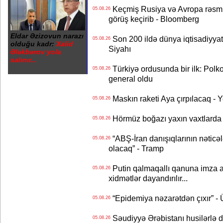
Keçmiş Rusiya və Avropa rəsmilə
05.08.26
görüş keçirib - Bloomberg
Eldar Əzizovun narazı
Son 200 ildə dünya iqtisadiyyatın
05.08.26
olduğu kadr:
Xalid
Siyahı
Ələkbərov yola
salınır...
Türkiyə ordusunda bir ilk: Polk
05.08.26
general oldu
Maskın raketi Aya çırpılacaq - 
05.08.26
Hörmüz boğazı yaxın vaxtlarda 
05.08.26
“ABŞ-İran danışıqlarının nəticə
05.08.26
olacaq” - Tramp
Putin qalmaqallı qanuna imza at
05.08.26
xidmətlər dayandırılır...
“Epidemiya nəzarətdən çıxır” -
05.08.26
Səudiyyə Ərəbistanı husilərlə da
05.08.26