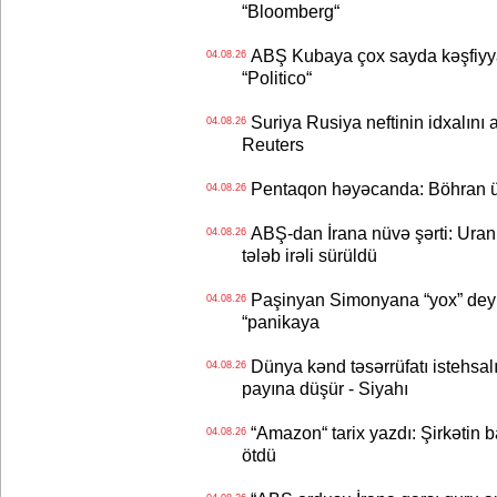
“Bloomberg“
ABŞ Kubaya çox sayda kəşfiyyatç
04.08.26
“Politico“
Suriya Rusiya neftinin idxalını 
04.08.26
Reuters
Pentaqon həyəcanda: Böhran ü
04.08.26
ABŞ-dan İrana nüvə şərti: Uran eh
04.08.26
tələb irəli sürüldü
Paşinyan Simonyana “yox” deyib
04.08.26
“panikaya
Dünya kənd təsərrüfatı istehsalı
04.08.26
payına düşür - Siyahı
“Amazon“ tarix yazdı: Şirkətin ba
04.08.26
ötdü