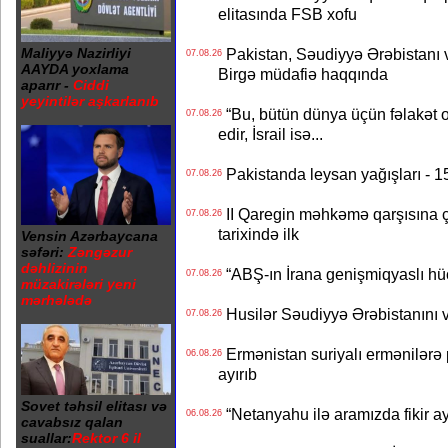
elitasında FSB xofu
Maliyyə Nazirliyi
Pakistan, Səudiyyə Ərəbistanı v
07.08.26
AAYDA yoxlama
Birgə müdafiə haqqında
aparır -
Ciddi
yeyintilər aşkarlanıb
“Bu, bütün dünya üçün fəlakət o
07.08.26
edir, İsrail isə...
Pakistanda leysan yağışları - 1
07.08.26
II Qaregin məhkəmə qarşısına çı
07.08.26
tarixində ilk
Vensin Azərbaycana
səfəri:
Zəngəzur
dəhlizinin
“ABŞ-ın İrana genişmiqyaslı hüc
07.08.26
müzakirələri yeni
mərhələdə
Husilər Səudiyyə Ərəbistanını vu
07.08.26
Ermənistan suriyalı ermənilərə p
06.08.26
ayırıb
Sovet təhsil elitası və
“Netanyahu ilə aramızda fikir ayr
06.08.26
cavabsız qalan
suallar:
Rektor 6 il