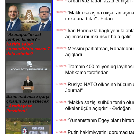
Orban vəzifədən azad etmişdi -
09.08.26
“Məkkə sazişinə oxşar anlaşma Q
09.08.26
imzalana bilər“ - Fidan
İran Hörmüzlə bağlı yeni tələblə
09.08.26
“Azəraqrar”ın əsl
açılması mümkünsüz hala gəlir
rəhbəri kimdir? -
Nazirin sabiq
Messini partlatmaq, Ronaldonu 
komandirinin maaşı 7
09.08.26
dəfə artırılıb?
açıqladı
Trampın 400 milyonluq layihəsinin
07.08.26
Məhkəmə tərəfindən
Rusiya NATO ölkəsinə hücum edə
07.08.26
Journal”
Bizim iradəmizə qarşı
çıxanın başı əziləcək
“Məkkə sazişi sülhün təmin olu
07.08.26
-
Azərbaycan
ölkələr üçün açıqdır“ - Ərdoğan
Prezidenti
“Yunanıstanın Egey planı birtərə
07.08.26
Putin hakimiyyətini qorumaq tapş
07.08.26