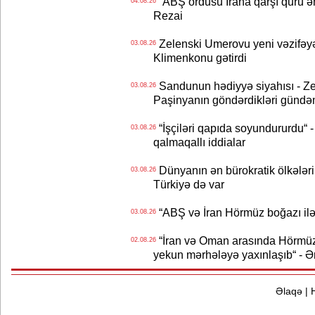
“ABŞ ordusu İrana qarşı quru əmə
04.08.26
Rezai
Zelenski Umerovu yeni vəzifəyə t
03.08.26
Klimenkonu gətirdi
Sandunun hədiyyə siyahısı - Ze
03.08.26
Paşinyanın göndərdikləri gündə
“İşçiləri qapıda soyundururdu“ - 
03.08.26
qalmaqallı iddialar
Dünyanın ən bürokratik ölkələri
03.08.26
Türkiyə də var
“ABŞ və İran Hörmüz boğazı ilə b
03.08.26
“İran və Oman arasında Hörmüz b
02.08.26
yekun mərhələyə yaxınlaşıb“ - Ə
Əlaqə
|