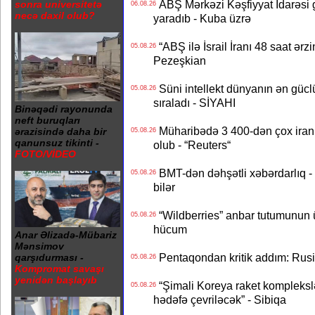
ABŞ Mərkəzi Kəşfiyyat İdarəsi g
sonra universitetə
06.08.26
necə daxil olub?
yaradıb - Kuba üzrə
“ABŞ ilə İsrail İranı 48 saat ərzi
05.08.26
Pezeşkian
Süni intellekt dünyanın ən güclü
05.08.26
sıraladı - SİYAHI
Binəqədi rayonunda
neft buruqları
Müharibədə 3 400-dən çox iranl
ərazisində daha bir
05.08.26
qanunsuz tikinti -
olub - “Reuters“
FOTO/VİDEO
BMT-dən dəhşətli xəbərdarlıq - 
05.08.26
bilər
“Wildberries” anbar tutumunun üçd
05.08.26
hücum
Anar Əlizadə-Mübariz
Mənsimov
Pentaqondan kritik addım: Rusiy
qarşıdurması -
05.08.26
Kompromat savaşı
yenidən başlayıb
“Şimali Koreya raket kompleksl
05.08.26
hədəfə çevriləcək” - Sibiqa