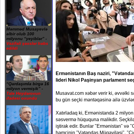
Məmməd Musayevlə
əlbir olub 100
milyonu “yeyiblər” -
Vəzifəli şəxslər həbs
edildi
Ermənistanın Baş naziri, "Vətənda
lideri Nikol Paşinyan parlament seç
“Qardaşımla birgə 16
milyon vermişik” -
Musavat.com xəbər verir ki, əvvəlki s
Tale Heydərovun
ifadəsi oxundu
bu gün seçki məntəqəsinə ailə üzvlər
Xatırladaq ki, Ermənistanda 2 milyo
səsvermə hüququna malikdir. Seçkilə
iştirak edir. Bunlar "Ermənistan" və "
həmçinin "Vətəndaş Müqaviləsi", "Ç