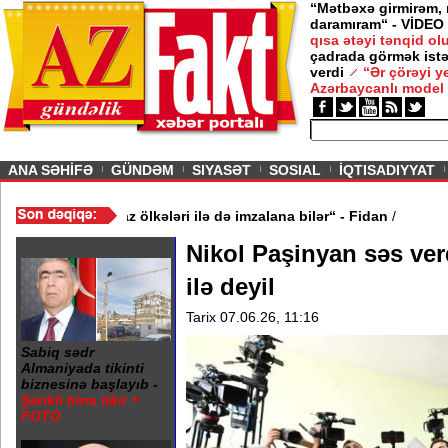
“Mətbəxə girmirəm,
daramıram“ - VİDEO
qısa ətəyi tənqid o
çadrada görmək istə
verdi
“Ər çörəyi 
Azərbaycanlı model
ious
ANA SƏHİFƏ
GÜNDƏM
SIYASƏT
SOSIAL
İQTISADIYYAT
inə oxşar anlaşma Qafqaz ölkələri ilə də imzalana bilər“ - Fidan
/
Nikol Paşinyan səs verd
ilə deyil
Tarix 07.06.26, 11:16
Sabiq sədr
Almaniyada tikinti
biznesinə başlayıb -
Şərikli bina tikir +
FOTO